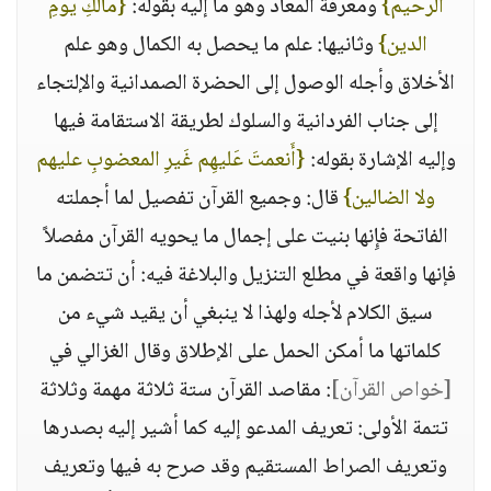
الرحيم‏}
‏ ومعرفة المعاد وهو ما إليه بقوله‏:‏ ‏
{‏مالكِ يومِ
الدين‏}
‏ وثانيها‏:‏ علم ما يحصل به الكمال وهو علم
الأخلاق وأجله الوصول إلى الحضرة الصمدانية والإلتجاء
إلى جناب الفردانية والسلوك لطريقة الاستقامة فيها
وإليه الإشارة بقوله‏:‏ ‏
{‏أَنعمتَ عَليهِم غَيرِ المعضوبِ عليهم
ولا الضالين‏}
‏ قال‏:‏ وجميع القرآن تفصيل لما أجملته
الفاتحة فإِنها بنيت على إجمال ما يحويه القرآن مفصلاً
فإنها واقعة في مطلع التنزيل والبلاغة فيه‏:‏ أن تتضمن ما
سيق الكلام لأجله ولهذا لا ينبغي أن يقيد شيء من
كلماتها ما أمكن الحمل على الإطلاق وقال الغزالي في
[‏خواص القرآن‏]
‏‏:‏ مقاصد القرآن ستة ثلاثة مهمة وثلاثة
تتمة الأولى‏:‏ تعريف المدعو إليه كما أشير إليه بصدرها
وتعريف الصراط المستقيم وقد صرح به فيها وتعريف