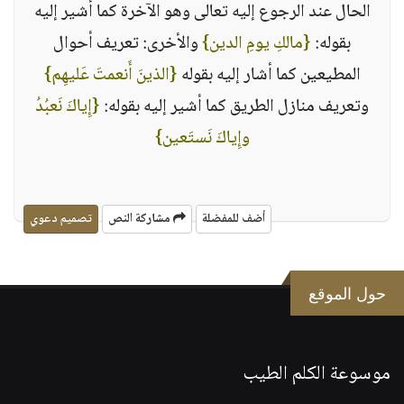
الحال عند الرجوع إليه تعالى وهو الآخرة كما أشير إليه
بقوله‏:‏ ‏
{‏مالكِ يومِ الدين‏}
‏ والأخرى‏:‏ تعريف أحوال
المطيعين كما أشار إليه بقوله ‏
{‏الذينَ أَنعمتَ عَليهِم‏}
وتعريف منازل الطريق كما أشير إليه بقوله‏:‏ ‏
{‏إِياكَ نَعبُدُ
وإِياكَ نَستَعين‏}
أضف للمفضلة
مشاركة النص
تصميم دعوي
حول الموقع
موسوعة الكلم الطيب