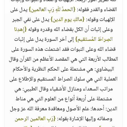
كله تقرير أمور أربعة‏:‏ الإلهيات والمعاد والنبوات وإثبات
القضاء والقدر فقوله‏:‏ ‏
{‏الحمدُ للَهِ رَبِ العالمين‏}
‏ يدل على
الإلهيات وقوله‏:‏ ‏
{‏مالكِ يومِ الدين‏}
‏ يدل على نفي الجبر
وعلى إثبات أن الكل بقضاء الله وقدره وقوله ‏
{‏إِهدِنا
الصِراطَ المُستَقيم‏}
‏ إلى آخر السورة يدل على إثبات
قضاء الله وعلى النبوات فقد اشتملت هذه السورة على
المطالب الأربعة التي هي المقصد الأعظم من القرآن وقال
البيضاوي‏:‏ هي مشتملة على الحكم النظرية والأحكام
العملية التي هي سلوك الصراط المستقيم والإطلاع على
مراتب السعداء ومنازل الأشقياء وقال الطيبي‏:‏ هي
مشتملة على أربعة أنواع من العلوم التي هي مناط
الدين‏:‏ أحدها‏:‏ علم الأصول ومعاقدة معرفة الله عز وجل
وصفاته وإليها الإشارة بقوله‏:‏ ‏
{‏رَبِ العالمين الرحمن