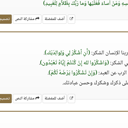
هِ وَمَنْ أَساءَ فَعَلَيْها وَما رَبُّكَ بِظَلاَّمٍ لِلْعَبِيدِ)
أضف للمفضلة
مشاركة النص
تصميم
نا الإنسان الشكر:
(أَنِ ٱشْكُرْ لِي وَلِوالِدَيْك)
.
ي الشكر:
(وَاشْكُرُوا لله إِنْ كُنْتُمْ إِيَّاهُ تَعْبُدُون)
.
الرب عن العبد:
(وَإِنْ تَشْكُرُوا يَرْضَهُ لَكُمْ)
.
ا على ذكرك وشكرك وحسن عبادتك.
أضف للمفضلة
مشاركة النص
تصميم