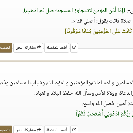
ى-:
(إذا أذن المؤذن لاتتجاوز المسجد؛ صل ثم اذهب)
.
 صلاة فاتت بقول: أصلي قدام.
كَانَتْ عَلَى الْمُؤْمِنِينَ كِتَابًا مَوْقُوتًا}
أضف للمفضلة
مشاركة النص
تصميم
لمسلمين والمسلمات،والمؤمنين والمؤمنات، وشباب المسلمين وفتيا
لدعاة، وولاة الأمر.وسأل الله حفظ البلاد والعباد.
: آمين. فضل الله واسع.
 رَبُّكُمُ ادْعُونِي أَسْتَجِبْ لَكُمْ)
أضف للمفضلة
مشاركة النص
تصميم