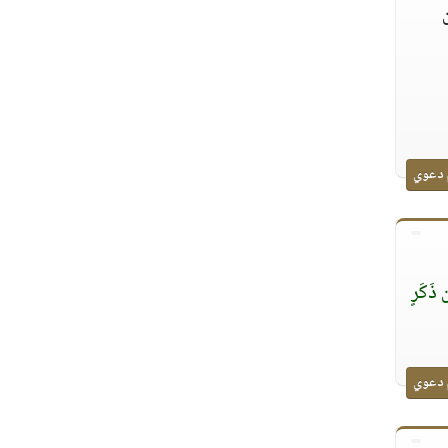
 دعوي
 ذَكَرٍ
 دعوي