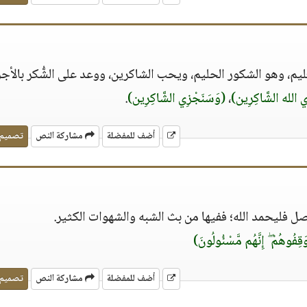
لعليم، وهو الشكور الحليم، ويحب الشاكرين، ووعد على الشُّكر بالأجر
 الله الشَّاكِرِين)
،
(وَسَنَجْزِي الشَّاكِرِين)
.
أضف للمفضلة
مشاركة النص
تصميم
 فليحمد الله؛ ففيها من بث الشبه والشهوات الكثير.
قِفُوهُمْ ۖ إِنَّهُم مَّسْئُولُونَ)
أضف للمفضلة
مشاركة النص
تصميم