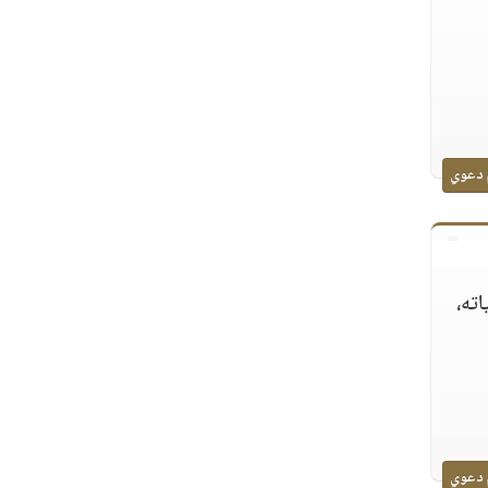
 دعوي
ته،
 دعوي