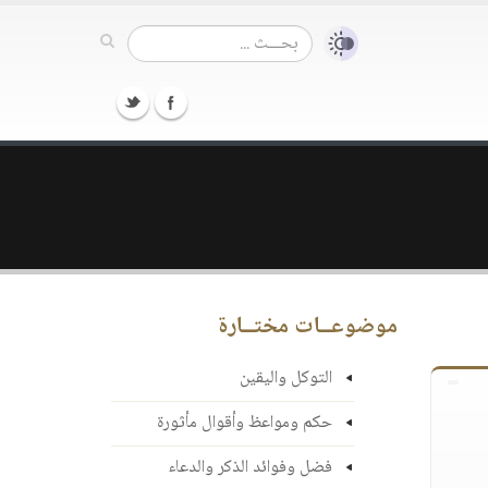
موضوعــات مختــارة
التوكل واليقين
حكم ومواعظ وأقوال مأثورة
فضل وفوائد الذكر والدعاء