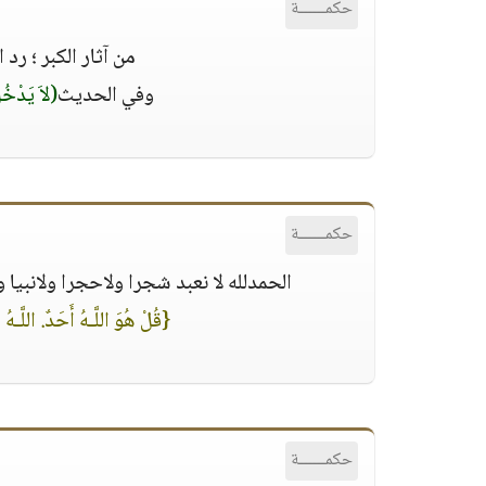
حكمــــــة
‏من آثار الكبر ؛ ر
‏وفي الحديث
(لاَ يَدْخُل
حكمــــــة
الحمدلله لا نعبد شجرا ولاحجرا ولانبيا ول
{قُلْ هُوَ اللَّـهُ أَحَدٌ. اللَّـهُ ا
حكمــــــة