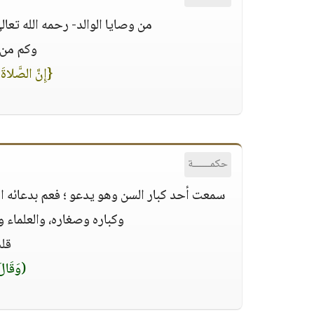
‏من وصايا الوالد- رحمه الله تعال
‏وكم من
{إِنَّ الصَّلاةَ 
حكمــــــة
سمعت أحد كبار السن وهو يدعو ؛ فعم بدعائه ا
وكباره وصغاره، والعلماء وا
قلت
(وَقَالَ