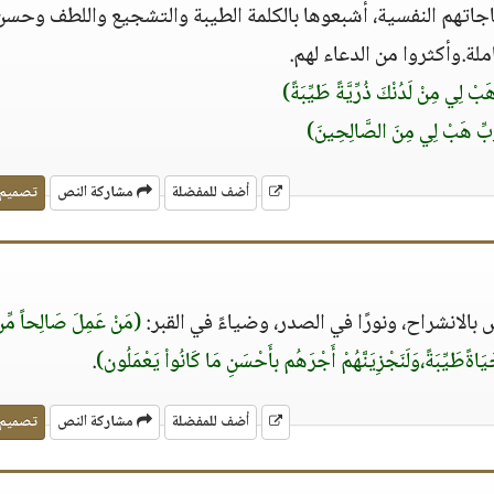
اجاتهم النفسية، أشبعوها بالكلمة الطيبة والتشجيع واللطف وحسن
ملة.وأكثروا من الدعاء لهم.
بْ لِي مِنْ لَدُنْكَ ذُرِّيَّةً طَيِّبَةً)
بِّ هَبْ لِي مِنَ الصَّالِحِينَ)
أضف للمفضلة
مشاركة النص
تصميم
س بالانشراح، ونورًا في الصدر، وضياءً في القبر:
(مَنْ عَمِلَ صَالِحاً مِّن
حَيَاةًطَيِّبَةً،وَلَنَجْزِيَنَّهُمْ أَجْرَهُم بأَحْسَنِ مَا كَانُواْ يَعْمَلُون)
.
أضف للمفضلة
مشاركة النص
تصميم