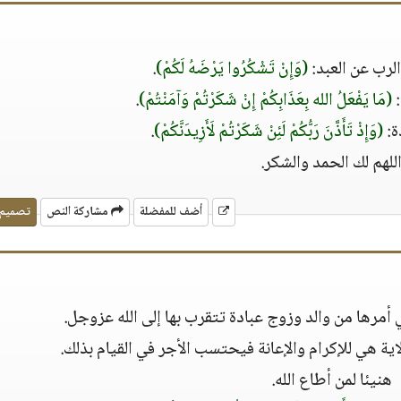
الرب عن العبد:
(وَإِنْ تَشْكُرُوا يَرْضَهُ لَكُمْ)
.
:
(مَا يَفْعَلُ الله بِعَذَابِكُمْ إِنْ شَكَرْتُمْ وَآمَنْتُمْ)
.
ة:
(وَإِذْ تَأَذَّنَ رَبُّكُمْ لَئِنْ شَكَرْتُمْ لَأَزِيدَنَّكُمْ)
.
للهم لك الحمد والشكر.
أضف للمفضلة
مشاركة النص
تصميم
أمرها من والد وزوج عبادة تتقرب بها إلى الله عزوجل.
ية هي للإكرام والإعانة فيحتسب الأجر في القيام بذلك.
هنيئا لمن أطاع الله.