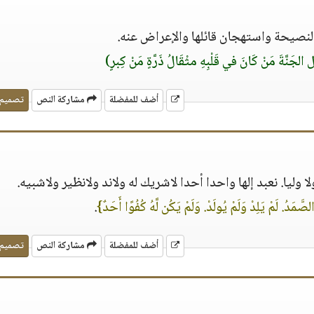
د النصيحة واستهجان قائلها والإعراض عنه.
 الجَنَّةَ مَنْ كَانَ في قَلْبِهِ مثْقَالُ ذَرَّةٍ مَنْ كِبرٍ)
أضف للمفضلة
مشاركة النص
تصميم
ا وليا. نعبد إلها واحدا أحدا لاشريك له ولاند ولانظير ولاشبيه.
لصَّمَدُ. لَمْ يَلِدْ وَلَمْ يُولَدْ. وَلَمْ يَكُن لَّهُ كُفُوًا أَحَدٌ}
.
أضف للمفضلة
مشاركة النص
تصميم