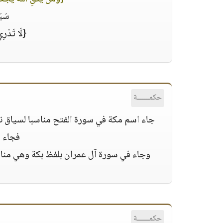
سَيَ
{لَا تَدْرِي 
حكمــــــة
‏جاء اسم مكة في سورة الفتح مناسبا لسياق نصر
فجاء ل
‏وجاء في سورة آل عمران بلفظ بكة وهي مناس
حكمــــــة