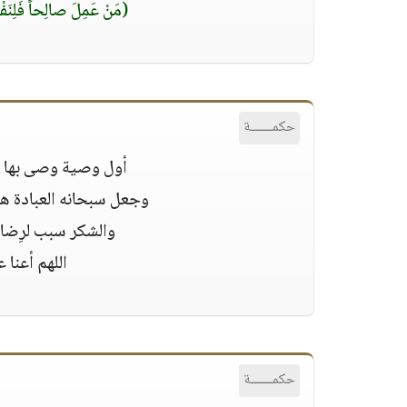
(مَنْ عَمِلَ صالِحاً فَلِنَفْسِ
حكمــــــة
‏أول وصية وصى بها رب
‏وجعل سبحانه العبادة ه
‏والشكر سبب لرِضا 
‏اللهم أعن
حكمــــــة