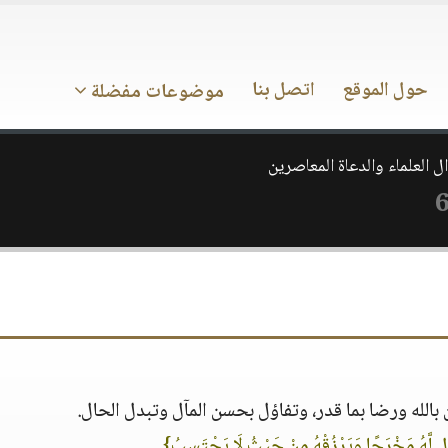
حول الموقع
اتصل بنا
موضوعات مفضلة
ل العلماء والدعاة المعاصرين
لله ورضا بما قدر، وتفاؤل بحسن المآل وتبدل الحال.
َل لَّهُ مَخْرَجًا وَيَرْزُقْهُ مِنْ حَيْثُ لَا يَحْتَسِبُ}