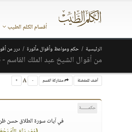
أقسام الكلم الطيب
الرئيسية
حكم ومواعظ وأقوال مأثورة
درر من أقوا
من أقوال الشيخ عبد الملك القاسم - 6
A
أضف للمفضلة
مشاركة القسم
-
+
حكمــــــة
في آيات سورة الطلاق حسن ظن با
{وَمَن يَتَّقِ اللَّهَ يَجْع