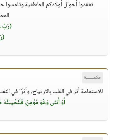
تفقدوا أحوال أولادكم العاطفية وتلمسوا ح
المعا
(رَبِّ هَ
(رَ
حكمــــــة
للاستقامة أثر في القلب بالارتياح، وأثرًا في النف
أَوْ أُنثَى وَهُوَ مُؤْمِنٌ، فَلَنُحْيِيَنَّهُ 