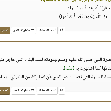
جْعَلُ اللَّهُ بَعْدَ عُسْرٍ يُسْرًا}
لَعَلَّ اللَّهَ يُحْدِثُ بَعْدَ ذَٰلِكَ أَمْرا)
أضف للمفضلة
مشاركة النص
تصميم
ة النبي صلى الله عليه وسلم وعودته لتلك البقاع التي هاجر منها
فظها كما اشتهرت به
(مكة)
.
بة للسورة التي تتحدث عن الحج لأن لفظ بكة من البك. أي الزحام
أضف للمفضلة
مشاركة النص
تصميم