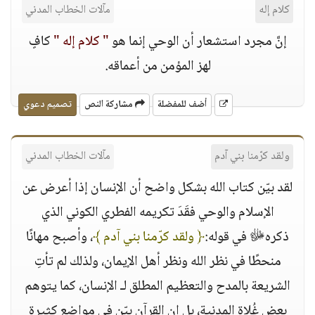
كلام إله
مآلات الخطاب المدني
إنَّ مجرد استشعار أن الوحي إنما هو
" كلام إله "
كافٍ
لهز المؤمن من أعماقه.
أضف للمفضلة
مشاركة النص
تصميم دعوي
ولقد كرّمنا بني آدم‏
مآلات الخطاب المدني
لقد بيّن كتاب الله بشكل واضح أن الإنسان إذا أعرض عن
الإسلام والوحي فقَدَ تكريمه الفطري الكوني الذي
ذكرهﷻ في قوله:‏
﴿ ولقد كرّمنا بني آدم‏ ﴾
، وأصبح مهانًا
منحطًا في نظر الله ونظر أهل الإيمان، ولذلك لم تأتِ
الشريعة بالمدح والتعظيم المطلق لـ الإنسان، كما يتوهم
بعض غُلاة المدنية، بل إن القرآن بيّن في مواضع كثيرة