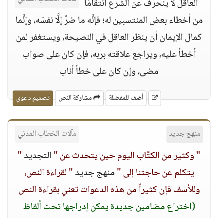
العاقل لا ينحرف عن الشرع انتقامًا
من أخطاء بعض المنتسبين له؛ فإنَّه ما ضرَّ إلَّا نفسَه، وإنَّما
كمال الإيمان أن ينظر العاقل في النصيحة، ويستغفر لمن
أخطأ عليه، ويراجع علاقته بربه، فإن كان على صواب
مضى، وإن كان على خطأ أناب
أضف للمفضلة
مشاركة النص
تصميم دعوي
منهج جديد
مآلات الخطاب المدني
" وكثير من الكتَّاب اليوم حين يتحدث عن "
التجديد
"
يتكلم عن حاجتنا إلى "
منهج جديد
" لقراءة النص،
وللأسف فإن كثيراً من هذه الدعوات تعني بقراءة النص
(اختراع مضامين جديدة يمكن إدراجها تحت ألفاظ