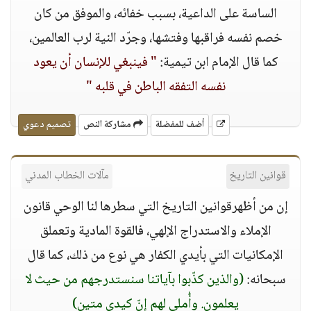
الساسة على الداعية، بسبب خفائه، والموفق من كان
خصم نفسه فراقبها وفتشها، وجرّد النية لرب العالمين،
كما قال الإمام ابن تيمية:
" فينبغي للإنسان أن يعود
نفسه التفقه الباطن في قلبه "
أضف للمفضلة
مشاركة النص
تصميم دعوي
قوانين التاريخ
مآلات الخطاب المدني
إن من أظهرقوانين التاريخ التي سطرها لنا الوحي قانون
الإملاء والاستدراج الإلهي، فالقوة المادية وتعملق
الإمكانيات التي بأيدي الكفار هي نوع من ذلك، كما قال
سبحانه:
(والذين كذّبوا بآياتنا سنستدرجهم من حيث لا
يعلمون. وأُملي لهم إنّ كيدي متين)