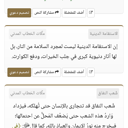
أضف للمفضلة
مشاركة النص
تصميم دعوي
الاستقامة الدينية
مآلات الخطاب المدني
إن الاستقامة الدينية ليست لمجرد السلامة من النار، بل
لها آثار دنيوية كبرى في جلب الخيرات، ودفع الكوارث.
أضف للمفضلة
مشاركة النص
تصميم دعوي
شُعب النفاق
مآلات الخطاب المدني
شُعب النفاق قد تتجارى بالإنسان حتى تُهلكه، فيزداد
وَاردُ هذه الشعب حتى يَضعُف المَحلُّ عن احتمالها؛
فيخرج منه نورُ الإيمانِ والعياذ بالله، كما قالﷻ:‏
﴿في