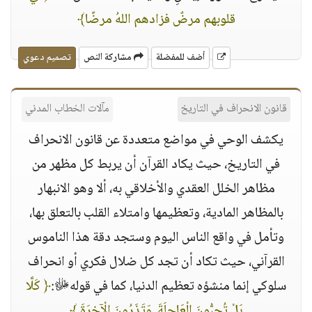
قلوبهم مرضٌ فزادهم اللهُ مرضًا‏﴾
أضف للمفضلة
مشاركة النص
تصميم دعوي
قانون الانحراف في التاريخ
مآلات الخطاب المدني
يكشف الوحي في مواضع متعددة عن قانون الانحراف
في التاريخ، حيث يكاد القرآن أن يربط كل مظهر من
مظاهر الخلل العقدي والأخلاقي به، ألا وهو الانبهار
بالمظاهر المادية، وتعظيمها وامتلاء القلب بالتعلق بها،
وتأمل في واقع الناس اليوم وستجد دقة هذا الناموس
القرآني، حيث تكاد أن تجد كل ضلال فكري أو انحراف
سلوكي إنما منشؤه تعظيم الدنيا، كما في قوله‏ﷻ:
﴿ كَلَّا
بَلْ تُحِبُّونَ الْعَاجِلَةَ. وَتَذَرُونَ الْآخِرَةَ‏ ﴾