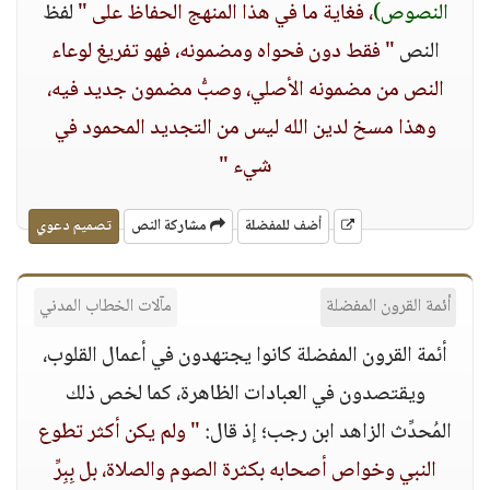
النصوص)
، فغاية ما في هذا المنهج الحفاظ على "
لفظ
النص
" فقط دون فحواه ومضمونه، فهو تفريغ لوعاء
النص من مضمونه الأصلي، وصبُّ مضمون جديد فيه،
وهذا مسخ لدين الله ليس من التجديد المحمود في
شيء "
أضف للمفضلة
مشاركة النص
تصميم دعوي
أئمة القرون المفضلة
مآلات الخطاب المدني
أئمة القرون المفضلة كانوا يجتهدون في أعمال القلوب،
ويقتصدون في العبادات الظاهرة، كما لخص ذلك
المُحدِّث الزاهد ابن رجب؛ إذ قال:
" ولم يكن أكثر تطوع
النبي وخواص أصحابه بكثرة الصوم والصلاة، بل بِبِرِّ