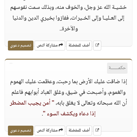
خشيـة الله عز وجل، والخوف منه، وبذلك سمت نفوسهم
إلى العـليـا وإلى الخـيرات، ففازوا بخيري الدين والدنيا
والآخرة..
أضف للمفضلة
مشاركة النص
تصميم دعوي
حكمــــــة
إذا ضاقت عليك الأرض بما رحبت، وعظمت عليك الهموم
والغموم، وأصبحت في ضيق، وغلق العباد أبوابهم فاعلم
أن الله سبحانه وتعالى لا يغلق بابه،
" أمن يجيب المضطر
إذا دعاه ويكشف السوء "
.
أضف للمفضلة
مشاركة النص
تصميم دعوي