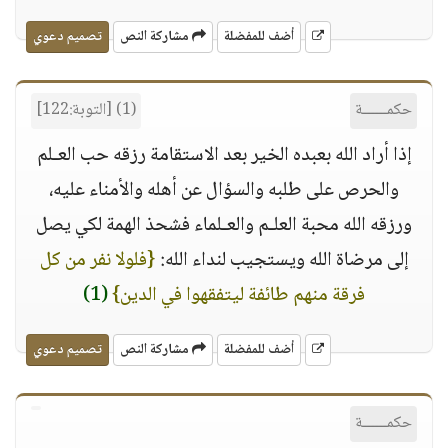
أضف للمفضلة
مشاركة النص
تصميم دعوي
حكمــــــة
(1) [التوبة:122]
إذا أراد الله بعبده الخير بعد الاستقامة رزقه حب العـلم
والحرص على طلبه والسؤال عن أهله والأمناء عليه،
ورزقه الله محبة العلـم والعـلماء فشحذ الهمة لكي يصل
إلى مرضاة الله ويستجيب لنداء الله:
{فلولا نفر من كل
فرقة منهم طائفة ليتفقهوا في الدين}
(1)
أضف للمفضلة
مشاركة النص
تصميم دعوي
حكمــــــة