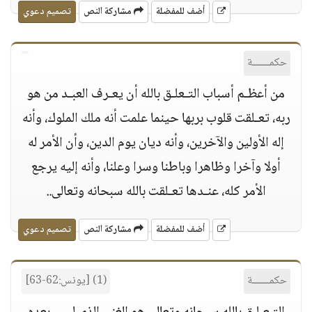
أضف للمفضلة
مشاركة النص
تصميم دعوي
حكمــــــة
من أعظـم أسباب التـعلـق بالله أن يعـرف العبـد من هو
ربه، تعـلقت قلوب بربها حينما علمت أنه ملك الملوك، وأنه
إله الأولين والآخرين، وأنه ديان يوم الدين، وأن الأمر له
أولا وآخرا وظاهرا وباطنا وسرا وعلنا، وأنه إليه يرجع
الأمر كله، عنـدها تعـلقت بالله سبحانه وتعالى..
أضف للمفضلة
مشاركة النص
تصميم دعوي
حكمــــــة
(1) [يونس:62-63]