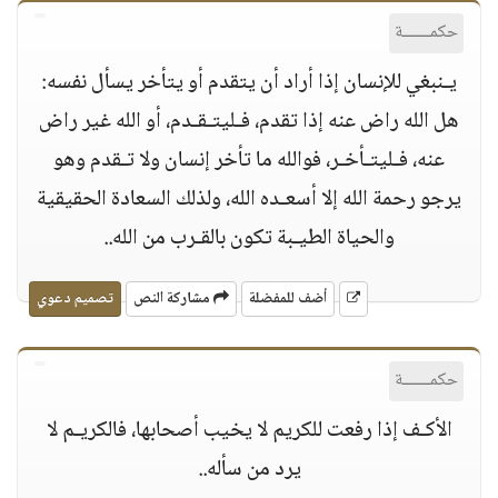
حكمــــــة
يـنبغي للإنسان إذا أراد أن يتقدم أو يتأخر يسأل نفسه:
هل الله راض عنه إذا تقدم، فـليتـقـدم، أو الله غير راض
عنه، فـليتـأخـر، فوالله ما تأخر إنسان ولا تـقدم وهو
يرجو رحمة الله إلا أسعـده الله، ولذلك السعادة الحقيقية
والحياة الطيـبة تكون بالقـرب من الله..
أضف للمفضلة
مشاركة النص
تصميم دعوي
حكمــــــة
الأكـف إذا رفعت للكريم لا يخيب أصحابها، فالكريـم لا
يرد من سأله..