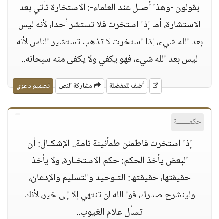
يقولون -وهذا أصـل عند العلماء-: الاستخارة تأتي بعد
الاستشارة، أما إذا استخرت فلا تستشر أحدا، لأنه ليس
بعد الله شيء، إذا استخرت لا تذهب تستشير الناس لأنه
ليس بعد الله شيء، فهو يكفي ولا يكفى منه سبحانه..
أضف للمفضلة
مشاركة النص
تصميم دعوي
حكمــــــة
إذا استخرت فاطمئن طمأنينة تامة.. الإشكـال: أن
البعض يأخذ الحكم: حكم الاستخـارة، ولا يأخذ
حقيقتها، حقيقتها: التـوحيد والتسليم والإذعان،
ولينشرح صدرك، فوا الله لن تنتهي إلا إلى خير، لأنك
تسأل علام الغيوب..