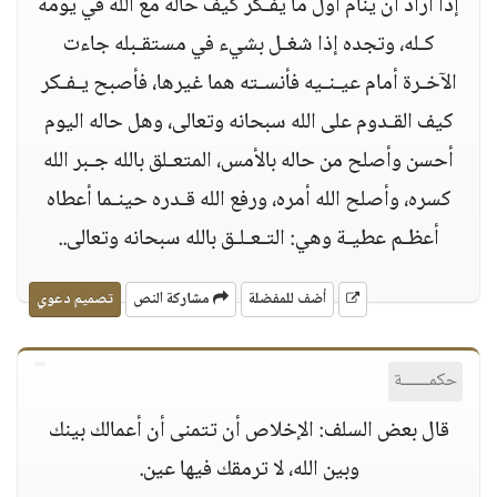
إذا أراد أن ينام أول ما يفـكر كيف حاله مع الله في يومه
كـله، وتجده إذا شغـل بشيء في مستقـبله جاءت
الآخـرة أمام عيـنـيه فأنسـته هما غيرها، فأصبح يـفـكر
كيف القـدوم على الله سبحانه وتعالى، وهل حاله اليوم
أحسن وأصلح من حاله بالأمس، المتعـلق بالله جـبر الله
كسره، وأصلح الله أمره، ورفع الله قـدره حينـما أعطاه
أعظـم عطيـة وهي: التـعـلـق بالله سبحانه وتعالى..
أضف للمفضلة
مشاركة النص
تصميم دعوي
حكمــــــة
قال بعض السلف: الإخلاص أن تتمنى أن أعمالك بينك
وبين الله، لا ترمقك فيها عين.