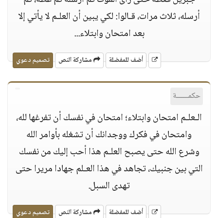
جبريل فغطه حتى رأى الموت ثم أرسله ثم غطه، ثم
أرسله، ثلاث مرات، قـالوا: لكي يبين أن العلـم لا يأتي إلا
بعد امتحان وابتلاء...
أضف للمفضلة
مشاركة النص
تصميم دعوي
حكمــــــة
الـعلـم امتحان وابتلاء؛ امتحان في نفسك أن تفرغها لله،
وامتحان في فكرك ووجدانك أن تشغله بأوامر الله
وشرع الله حتى يصبح العلـم هذا أحب إليك من نفسك
التي بين جنبيك، تجاهد في هذا العـلم جهادا مريرا حتى
تهدى السبل.
أضف للمفضلة
مشاركة النص
تصميم دعوي