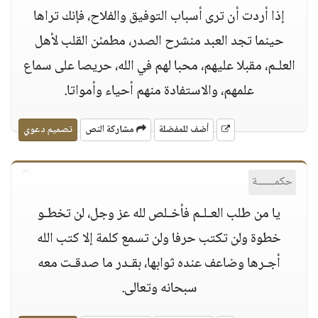
إذا أردت أن ترى أسباب التوفيق والفلاح، فإنك تراها
حينما تجد العبد منشرح الصدر، مطمئن القلب لأهل
العلـم، مقبلا عليهم، محبا لهم في الله، حريصا على سماع
علمهم، والاستفادة منهم أحياء وأمواتا.
أضف للمفضلة
مشاركة النص
تصميم دعوي
حكمــــــة
يا من طلب العـلـم فأخـلص لله عز وجل، لن تخطـو
خطوة ولن تكتب حرفا ولن تسمع كلمة إلا كتب الله
أجـرها وضاعف عنده ثوابها، بقـدر ما صدقـت معه
سبحانه وتعالى.