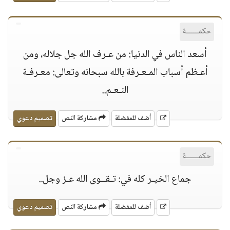
حكمــــــة
أسعد الناس في الدنيا: من عـرف الله جل جلاله، ومن
أعـظم أسباب المـعـرفة بالله سبحانه وتعالى: معـرفـة
النـعـم..
أضف للمفضلة
مشاركة النص
تصميم دعوي
حكمــــــة
جماع الخيـر كله في: تـقــوى الله عـز وجل..
أضف للمفضلة
مشاركة النص
تصميم دعوي