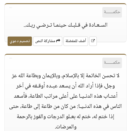
حكمــــــة
السـعـادة في قـلبـك حينمـا تـرضـي ربـك..
أضف للمفضلة
مشاركة النص
تصميم دعوي
حكمــــــة
لا تحسن الخاتمة إلا بالإسلام، وبالإيمان وبطاعة الله عز
وجل، فإذا أراد الله أن يسعد عبـده أوقـفه في آخر
أعتـاب هذه الدنـيـا على أعلى مراتب الطاعة، فأسعد
الناس في هذه الدنـيـا: من كان من طاعة إلى طاعة، حتى
إذا ختم له، ختم له بعـلو الدرجات والفوز بالرحمة
والمرضات.