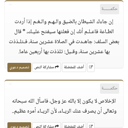
حكمــــــة
إن جاءك الشيطان بالضيق والـهـم والـغـم إذا أردت
الطـاعة فاعـلـم أنك إن فعلتها سيفتح عليـك، * قال
بعض السلف: جاهـدت في الصلاة عشرين سنة، فـتلـذذت
بها عشرين سنة، وقـيل: تلذذت بها أربعين عاما.
أضف للمفضلة
مشاركة النص
تصميم دعوي
حكمــــــة
الإخلاص لا يكون إلا بالله عز وجل، فاسأل الله سبحانه
وتعالى أن يصرف عنك الريـاء، لأن الريـاء أمره عظيم..
أضف للمفضلة
مشاركة النص
تصميم دعوي