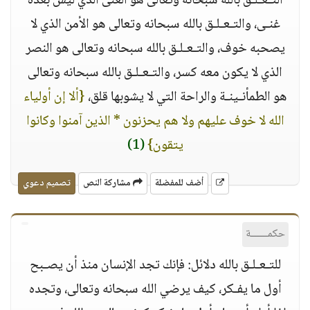
التـعـلـق بالله سبحانه وتعالى هو الغنى الذي ليس بعده
غنـى، والتـعـلـق بالله سبحانه وتعالى هو الأمن الذي لا
يصحبه خوف، والتـعـلـق بالله سبحانه وتعالى هو النصر
الذي لا يكون معه كسر، والتـعـلـق بالله سبحانه وتعالى
هو الطمأنـينـة والراحة التي لا يشوبها قلق،
{ألا إن أولياء
الله لا خوف عليهم ولا هم يحزنون * الذين آمنوا وكانوا
يتقون}
(1)
أضف للمفضلة
مشاركة النص
تصميم دعوي
حكمــــــة
للتـعـلـق بالله دلائل: فإنك تجد الإنسان منذ أن يصـبح
أول ما يفـكر، كيف يرضي الله سبحانه وتعالى، وتجده