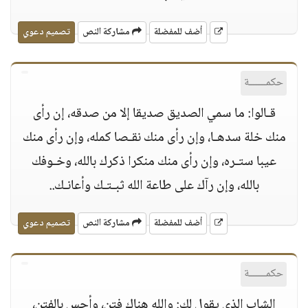
أضف للمفضلة
مشاركة النص
تصميم دعوي
حكمــــــة
قـالوا: ما سمي الصديق صديقا إلا من صدقه، إن رأى
منك خلة سدهـا، وإن رأى منك نقـصا كمله، وإن رأى منك
عيبا ستـره، وإن رأى منك منكرا ذكرك بالله، وخـوفك
بالله، وإن رآك على طاعة الله ثبـتـك وأعانـك..
أضف للمفضلة
مشاركة النص
تصميم دعوي
حكمــــــة
الشاب الذي يقول لك: والله هناك فتن، وأحس بالفتن،