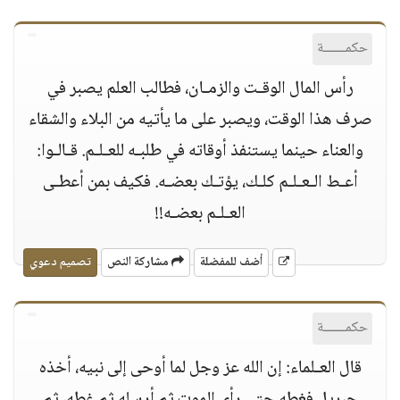
حكمــــــة
رأس المال الوقـت والزمـان، فطالب العلم يصبر في
صرف هذا الوقت، ويصبر على ما يأتيه من البلاء والشقاء
والعناء حينما يستنفذ أوقاته في طلبـه للعـلـم. قـالـوا:
أعـط الـعـلـم كلـك، يؤتـك بعضـه. فكيف بمن أعطـى
العـلـم بعضـه!!
أضف للمفضلة
مشاركة النص
تصميم دعوي
حكمــــــة
قال العـلماء: إن الله عز وجل لما أوحى إلى نبيه، أخذه