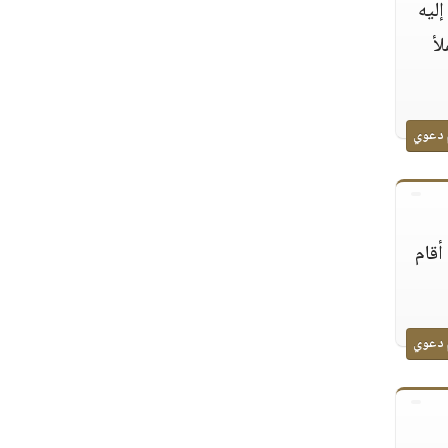
ليه
لأ
 دعوي
أقام
 دعوي