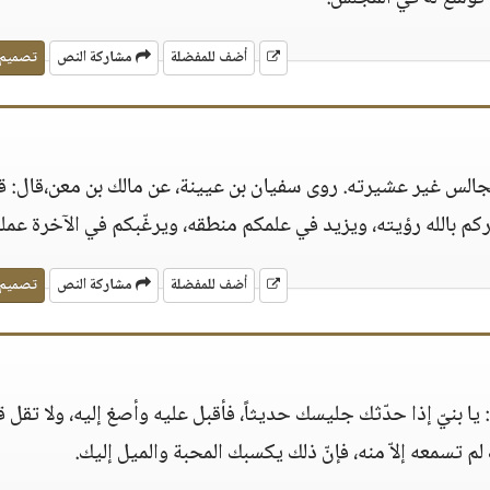
أضف للمفضلة
مشاركة النص
تصميم
ليجالس غير عشيرته. روى سفيان بن عيينة، عن مالك بن معن،قال: ق
م بالله رؤيته، ويزيد في علمكم منطقه، ويرغّبكم في الآخرة عمله
أضف للمفضلة
مشاركة النص
تصميم
يا بنيّ إذا حدّثك جليسك حديثاً، فأقبل عليه وأصغ إليه، ولا تقل ق
 تسمعه إلاّ منه، فإنّ ذلك يكسبك المحبة والميل إليك.