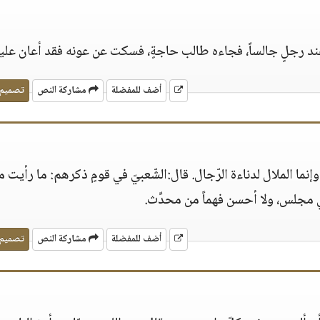
ند رجلٍ جالساً، فجاءه طالب حاجةٍ، فسكت عن عونه فقد أعان عليه
أضف للمفضلة
مشاركة النص
تصميم
إنما الملال لدناءة الرّجال. قال:الشّعبيّ في قومٍ ذكرهم: ما رأيت م
في مجلس، ولا أحسن فهماً من محدِّث.
أضف للمفضلة
مشاركة النص
تصميم