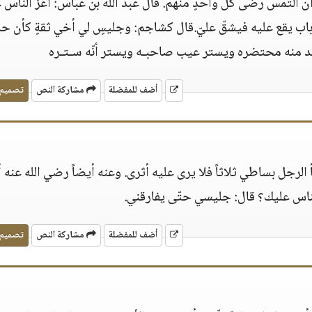
ن ألتمس رضى كلّ واحدٍ منهم. قال عبد الله بن عبّاس: أعز الناس ع
لذّباب يقع عليه فيشقّ عليّ.قال كشاجم: وجليسٍ لي أخي ثقةٍ كأن ح
 منه محتضره ويستر عيب صاحبـه ويستر أنّه سـتـره
أضف للمفضلة
مشاركة النص
تصميم
 الرجل بساطي ثلاثاً فلا يرى عليه أثرى. وعنه أيضاً رضي الله عنه أ
ناس عليك؟ قال: جليسي حتّى يفارقني.
أضف للمفضلة
مشاركة النص
تصميم