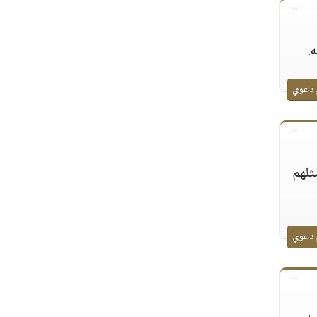
.
 دعوي
ثلهم
 دعوي