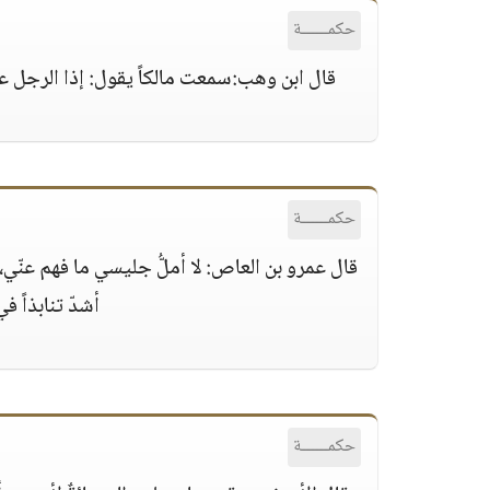
حكمــــــة
قال ابن وهب:سمعت مالكاً يقول: إذا الرجل ع
حكمــــــة
قال عمرو بن العاص: لا أملُّ جليسي ما فهم عنّي،و
أشدّ تنابذاً 
حكمــــــة