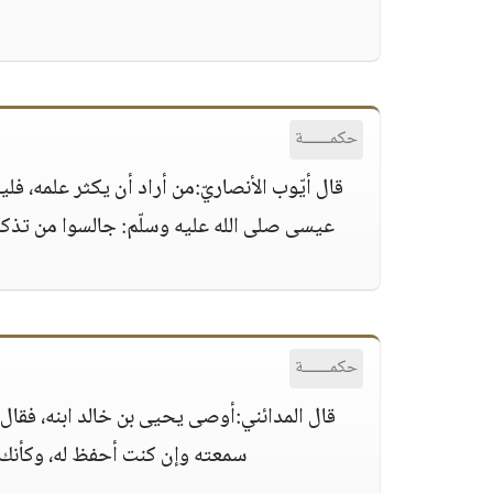
حكمــــــة
قال أيّوب الأنصاريّ:من أراد أن يكثر علمه، ف
عيسى صلى الله عليه وسلّم: جالسوا من تذكرك
حكمــــــة
قال المدائني:أوصى يحيى بن خالد ابنه، فقال: 
سمعته وإن كنت أحفظ له، وكأنك لم