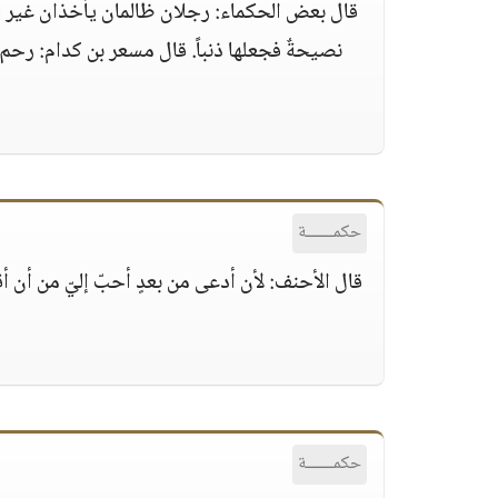
قال بعض الحكماء: رجلان ظالمان يأخذان غير حق
نصيحةٌ فجعلها ذنباً. قال مسعر بن كدام: رحم 
حكمــــــة
قال الأحنف: لأن أدعى من بعدٍ أحبّ إليّ من أن 
حكمــــــة