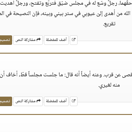
ّهما، رجلٌ وسّع له في مجلس ضيّق فتربّع وتفتح، ورجلٌ أهديت إ
الله من أهدى إلىّ عيوبي في ستر بيني وبينه، فإن النصيحة في الم
تقريع.
أضف للمفضلة
مشاركة النص
تصميم
أقصى عن قرب. وعنه أيضاً أنه قال: ما جلست مجلساً قطّ، أخاف أن 
منه لغيري.
أضف للمفضلة
مشاركة النص
تصميم