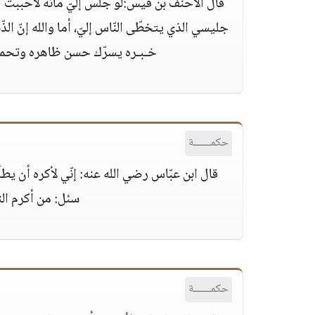
قال الأحنف بن قيس:لو جلس إليّ مائةٌ لأحببت أ
جليسي الذي يتخطّى النّاس إليّ، أما والله إنّ ا
خـبـره يسرّك حسن ظاهره وتحمد
حكمــــــة
قال ابن عبّاس رضي الله عنه: إنّي لأكره أن يطأ
سئل: من أكرم ال
حكمــــــة