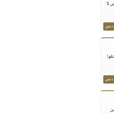
ٍ لا
 دعوي
قوا
 دعوي
ين