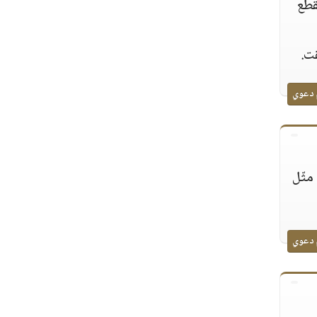
قطع
ت.
 دعوي
مثّل
 دعوي