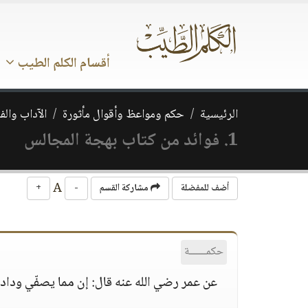
أقسام الكلم الطيب
الرئيسية
حكم ومواعظ وأقوال مأثورة
الآداب والف
1. فوائد من كتاب بهجة المجالس
A
أضف للمفضلة
مشاركة القسم
-
+
حكمــــــة
عن عمر رضي الله عنه قال: إن مما يصفّي وداد أخ