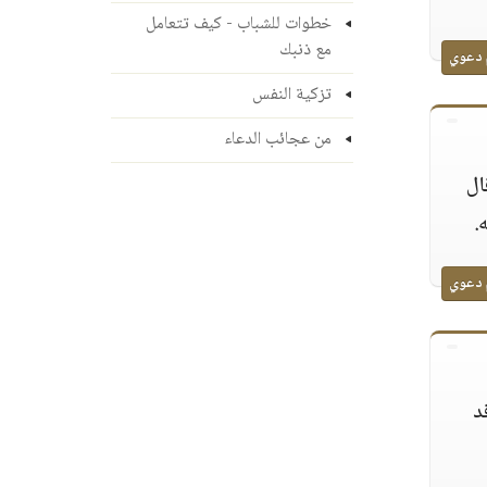
خطوات للشباب - كيف تتعامل
مع ذنبك
 دعوي
تزكية النفس
من عجائب الدعاء
ال
.
 دعوي
د