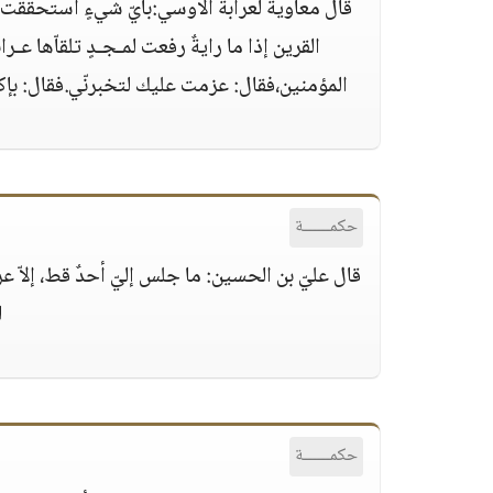
قال معاوية لعرابة الأوسي:بأيّ شيءٍ استحققت أ
القرين إذا ما رايةٌ رفعت لمـجـدٍ تلقاّها عـ
المؤمنين،فقال: عزمت عليك لتخبرنّي.فقال: ب
حكمــــــة
قال عليّ بن الحسين: ما جلس إليّ أحدٌ قط، إلاّ 
ل
حكمــــــة