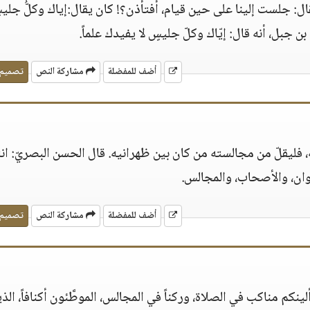
: جلست إلينا على حين قيام، أفتأذن؟! كان يقال:إياك وكلُّ جليس
 جبل، أنه قال: إيّاك وكلّ جليسٍ لا يفيدك علماً.
أضف للمفضلة
مشاركة النص
تصميم
 فليقلّ من مجالسته من كان بين ظهرانيه. قال الحسن البصريّ: انت
وان، والأصحاب، والمجالس.
أضف للمفضلة
مشاركة النص
تصميم
نكم مناكب في الصلاة، وركناً في المجالس، الموطَّئون أكنافاً، الذ