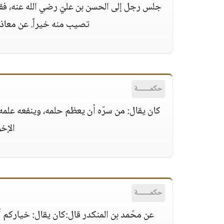
جلس رجل إلى الحسن بن عليّ رضي الله عنه، فقال
تصيب منه خيراً. عن معاذ بن
حكمــــــة
كان يقال: من سرّه أن يعظم حلمه، وينفعه علمه،
الإخ
حكمــــــة
عن محّمد بن المنكدر قال:كان يقال: خياركم ألي