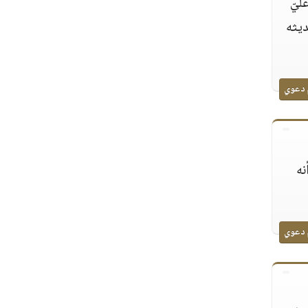
ليّ
ديثه
 دعوي
نه
 دعوي