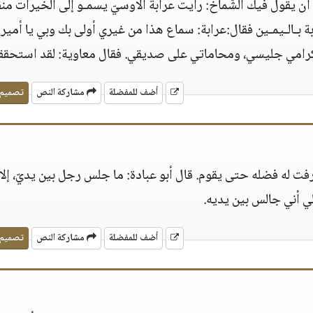
ن يقول فيك الشّماّخ: رأيت عرابة الأوسيّ يسمـو إلى الخيرات من
رابة بـالـيمـين فقال:عرابة: سماع هذا من غيري أولى بك وبي يا أمير
إكرامي جليسي، ومحاماتي على صديقي. فقال معاوية: لقد استحقق
أضف للمفضلة
مشاركة النص
تصميم
عرفت له فضله حتى يقوم. قال أبو عبادة: ما جلس رجل بين يديّ، إلا 
ي أني جالس بين يديه.
أضف للمفضلة
مشاركة النص
تصميم