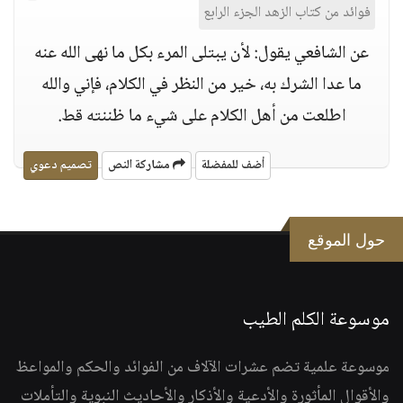
فوائد من كتاب الزهد الجزء الرابع
عن الشافعي يقول: لأن يبتلى المرء بكل ما نهى الله عنه
ما عدا الشرك به، خير من النظر في الكلام، فإني والله
اطلعت من أهل الكلام على شيء ما ظننته قط.
أضف للمفضلة
مشاركة النص
تصميم دعوي
حول الموقع
موسوعة الكلم الطيب
موسوعة علمية تضم عشرات الآلاف من الفوائد والحكم والمواعظ
والأقوال المأثورة والأدعية والأذكار والأحاديث النبوية والتأملات