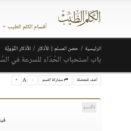
أقسام الكلم الطيب
الرئيسية
حصن المسلم | الأذكار
الأذكار النَّوَويَّة
باب استحباب الحُدَاء للسرعة في السَّ
A
أضف للمفضلة
مشاركة القسم
-
+
ذكـــــر
فيه