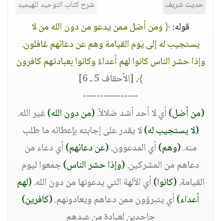
حديث شريف
شرح كتاب التوحيد للهيميد
قوله:
﴿ ومن أضل ممن يدعو من دون الله من لا
يستجيب له إلى يوم القيامة وهم عن دعائهم غافلون.
وإذا حشر الناس كانوا لهم أعداءً وكانوا بعبادتهم كافرون
﴾
.
[الأحقاف 5 ـ 6]
----------------
(من أضل)
أي لا أحد أشد ضلالاً.
(من دون الله)
غير الله.
(لا يستجيب له)
لا يقدر على إجابته بإعطائه ما طلب
منه.
(وهم)
أي المدعوون.
(عن دعائهم)
أي دعاء من
دعاهم من المشركين.
(وإذا حشر الناس)
جمعوا ليوم
القيامة.
(كانوا)
أي الآلهة التي يدعونها من دون الله.
(لهم
أعداء)
أي يتبرؤون ممن دعاهم ويعادونهم.
(كافرين)
جاحدين لعبادة من عبدهم