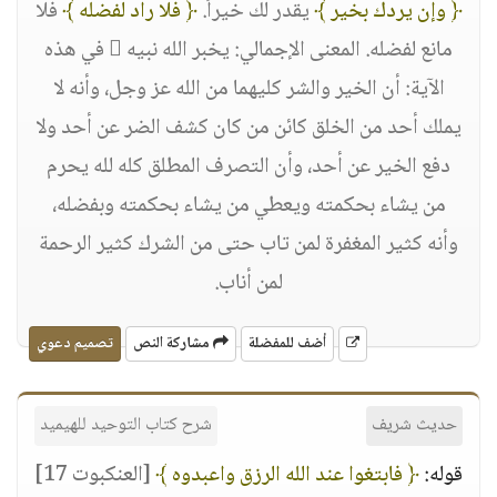
﴿ وإن يردك بخير ﴾
يقدر لك خيراً.
﴿ فلا راد لفضله ﴾
فلا
مانع لفضله. المعنى الإجمالي: يخبر الله نبيه  في هذه
الآية: أن الخير والشر كليهما من الله عز وجل، وأنه لا
يملك أحد من الخلق كائن من كان كشف الضر عن أحد ولا
دفع الخير عن أحد، وأن التصرف المطلق كله لله يحرم
من يشاء بحكمته ويعطي من يشاء بحكمته وبفضله،
وأنه كثير المغفرة لمن تاب حتى من الشرك كثير الرحمة
لمن أناب.
أضف للمفضلة
مشاركة النص
تصميم دعوي
حديث شريف
شرح كتاب التوحيد للهيميد
قوله:
﴿ فابتغوا عند الله الرزق واعبدوه ﴾
[العنكبوت 17]