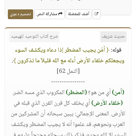
أضف للمفضلة
مشاركة النص
تصميم دعوي
حديث شريف
شرح كتاب التوحيد للهيميد
قوله:
﴿ أمّن يجيب المضطر إذا دعاه ويكشف السوء
ويجعلكم خلفاء الأرض أءله مع الله قليلاً ما تذكرون ﴾
.
[النمل 62]
----------------
(أمن)
أي من هو؟
(المضطر)
المكروب الذي مسه الضر.
(خلفاء الأرض)
أي يخلف كل قرن القرن الذي قبله في
الأرض. المعنى الإجمالي: يبين سبحانه أن المشركين من
العرب ونحوهم، قد علموا أنه لا يجيب المضطر ويكشف
السوء إلا الله وحده، فذكر ذلك سبحانه محتجاً عليهم في