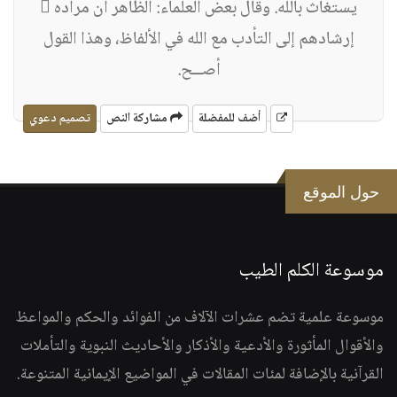
يستغاث بالله. وقال بعض العلماء: الظاهر أن مراده 
إرشادهم إلى التأدب مع الله في الألفاظ، وهذا القول
أصــح.
أضف للمفضلة
مشاركة النص
تصميم دعوي
حول الموقع
موسوعة الكلم الطيب
موسوعة علمية تضم عشرات الآلاف من الفوائد والحكم والمواعظ
والأقوال المأثورة والأدعية والأذكار والأحاديث النبوية والتأملات
القرآنية بالإضافة لمئات المقالات في المواضيع الإيمانية المتنوعة.