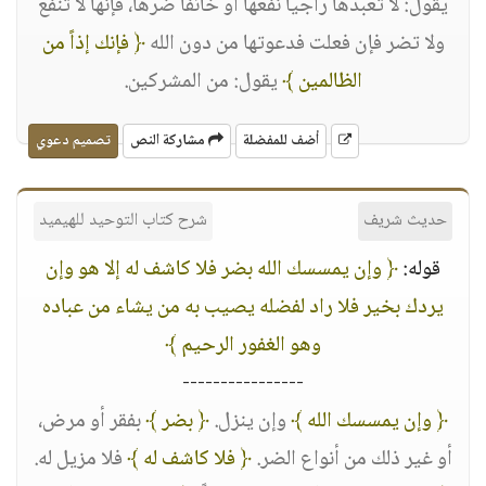
يقول: لا تعبدها راجياً نفعها أو خائفاً ضرها، فإنها لا تنفع
ولا تضر فإن فعلت فدعوتها من دون الله
﴿ فإنك إذاً من
الظالمين ﴾
يقول: من المشركين.
أضف للمفضلة
مشاركة النص
تصميم دعوي
حديث شريف
شرح كتاب التوحيد للهيميد
قوله:
﴿ وإن يمسسك الله بضر فلا كاشف له إلا هو وإن
يردك بخير فلا راد لفضله يصيب به من يشاء من عباده
وهو الغفور الرحيم ﴾
----------------
﴿ وإن يمسسك الله ﴾
وإن ينزل.
﴿ بضر ﴾
بفقر أو مرض،
أو غير ذلك من أنواع الضر.
﴿ فلا كاشف له ﴾
فلا مزيل له.