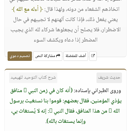
اتخاذهم الشفعاء من دونه، ولهذا قال:
﴿ أءله مع الله ﴾
يعني يفعل ذلك، فإذا كانت آلهتهم لا تجيبهم في حال
الاضطرار، فلا يصلح أن يجعلوها شركاء لله الذي يجيب
المضطر إذا دعاه ويكشف السوء
أضف للمفضلة
مشاركة النص
تصميم دعوي
حديث شريف
شرح كتاب التوحيد للهيميد
وروى الطبراني بإسناده:
(أنه كان في زمن النبي  منافق
يؤذي المؤمنين، فقال بعضهم: قوموا بنا نستغيث برسول
الله  من هذا المنافق، فقال النبي : إنه لا يُستغاث بي،
وإنما يستغاث بالله)
.