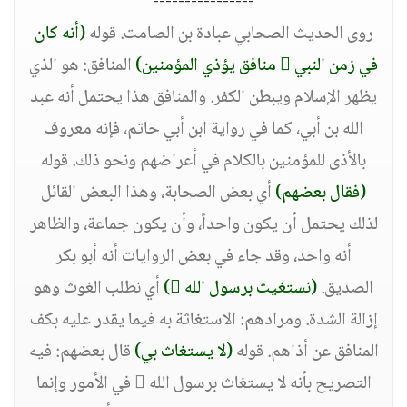
----------------
روى الحديث الصحابي عبادة بن الصامت. قوله
(أنه كان
في زمن النبي  منافق يؤذي المؤمنين)
المنافق: هو الذي
يظهر الإسلام ويبطن الكفر. والمنافق هذا يحتمل أنه عبد
الله بن أبي، كما في رواية ابن أبي حاتم، فإنه معروف
بالأذى للمؤمنين بالكلام في أعراضهم ونحو ذلك. قوله
(فقال بعضهم)
أي بعض الصحابة، وهذا البعض القائل
لذلك يحتمل أن يكون واحداً، وأن يكون جماعة، والظاهر
أنه واحد، وقد جاء في بعض الروايات أنه أبو بكر
الصديق.
(نستغيث برسول الله )
أي نطلب الغوث وهو
إزالة الشدة. ومرادهم: الاستغاثة به فيما يقدر عليه بكف
المنافق عن أذاهم. قوله
(لا يستغاث بي)
قال بعضهم: فيه
التصريح بأنه لا يستغاث برسول الله  في الأمور وإنما