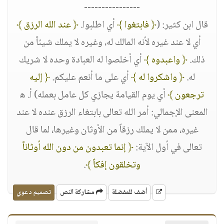
----------------
قال ابن كثير: (
﴿ فابتغوا ﴾
أي اطلبوا.
﴿ عند الله الرزق ﴾
أي لا عند غيره لأنه المالك له، وغيره لا يملك شيئاً من
ذلك.
﴿ واعبدوه ﴾
أي أخلصوا له العبادة وحده لا شريك
له.
﴿ واشكروا له ﴾
أي على ما أنعم عليكم.
﴿ إليه
ترجعون ﴾
أي يوم القيامة يجازي كل عامل بعمله) أ. ﻫ
المعنى الإجمالي: أمر الله تعالى بابتغاء الرزق عنده لا عند
غيره، ممن لا يملك رزقاً من الأوثان وغيرها، لما قال
تعالى في أول الآية:
﴿ إنما تعبدون من دون الله أوثاناً
وتخلقون إفكاً ﴾
.
أضف للمفضلة
مشاركة النص
تصميم دعوي