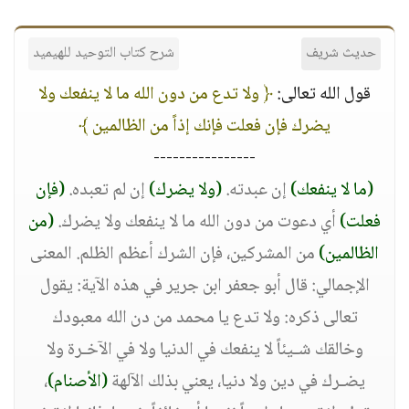
حديث شريف
شرح كتاب التوحيد للهيميد
قول الله تعالى:
﴿ ولا تدع من دون الله ما لا ينفعك ولا
يضرك فإن فعلت فإنك إذاً من الظالمين ﴾
----------------
(ما لا ينفعك)
إن عبدته.
(ولا يضرك)
إن لم تعبده.
(فإن
فعلت)
أي دعوت من دون الله ما لا ينفعك ولا يضرك.
(من
الظالمين)
من المشركين، فإن الشرك أعظم الظلم. المعنى
الإجمالي: قال أبو جعفر ابن جرير في هذه الآية: يقول
تعالى ذكره: ولا تدع يا محمد من دن الله معبودك
وخالقك شـيئاً لا ينفعك في الدنيا ولا في الآخـرة ولا
يضـرك في دين ولا دنيا، يعني بذلك الآلهة
(الأصنام)
،