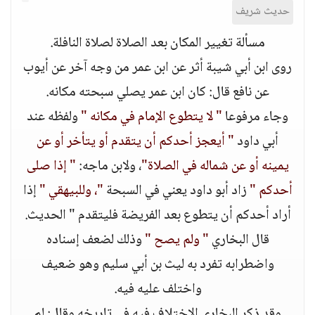
حديث شريف
مسألة تغيير المكان بعد الصلاة لصلاة النافلة.
روى ابن أبي شيبة أثر عن ابن عمر من وجه آخر عن أيوب
عن نافع قال: كان ابن عمر يصلي سبحته مكانه.
وجاء مرفوعا
" لا يتطوع الإمام في مكانه "
ولفظه عند
أبي داود
" أيعجز أحدكم أن يتقدم أو يتأخر أو عن
يمينه أو عن شماله في الصلاة"
، ولابن ماجه:
" إذا صلى
أحدكم "
زاد أبو داود يعني في السبحة
"، وللبيهقي "
إذا
أراد أحدكم أن يتطوع بعد الفريضة فليتقدم " الحديث.
قال البخاري
" ولم يصح "
وذلك لضعف إسناده
واضطرابه تفرد به ليث بن أبي سليم وهو ضعيف
واختلف عليه فيه.
وقد ذكر البخاري الاختلاف فيه في تاريخه وقال: لم