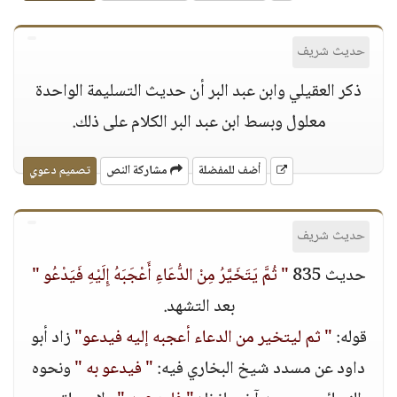
حديث شريف
ذكر العقيلي وابن عبد البر أن حديث التسليمة الواحدة
معلول وبسط ابن عبد البر الكلام على ذلك.
أضف للمفضلة
مشاركة النص
تصميم دعوي
حديث شريف
حديث 835
" ثُمَّ يَتَخَيَّرُ مِنْ الدُّعَاءِ أَعْجَبَهُ إِلَيْهِ فَيَدْعُو "
بعد التشهد.
قوله:
" ثم ليتخير من الدعاء أعجبه إليه فيدعو"
زاد أبو
داود عن مسدد شيخ البخاري فيه:
" فيدعو به "
ونحوه