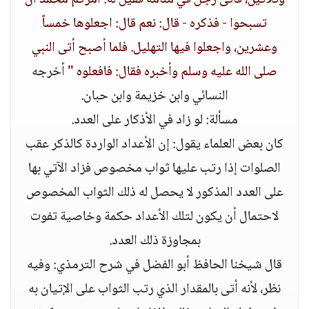
وثلاثين، فأتى رجل في منامه فقيل له: أمركم محمد أن
تسبحوا - فذكره - قال: نعم قال: اجعلوها خمساً
وعشرين، واجعلوا فيها التهليل. فلما أصبح أتى النبي
صلى الله عليه وسلم وأخبره فقال: فافعلوه "
أخرجه
النسائي وابن خزيمة وابن حبان.
مسألة: لو زاد في الأذكار على العدد.
كان بعض العلماء يقول: إن الأعداد الواردة كالذكر عقب
الصلوات إذا رتب عليها ثواب مخصوص فزاد الآتي بها
على العدد المذكور لا يحصل له ذلك الثواب المخصوص
لاحتمال أن يكون لتلك الأعداد حكمة وخاصية تفوت
بمجاوزة ذلك العدد.
قال شيخنا الحافظ أبو الفضل في شرح الترمذي: وفيه
نظر، لأنه أتى بالمقدار الذي رتب الثواب على الإتيان به