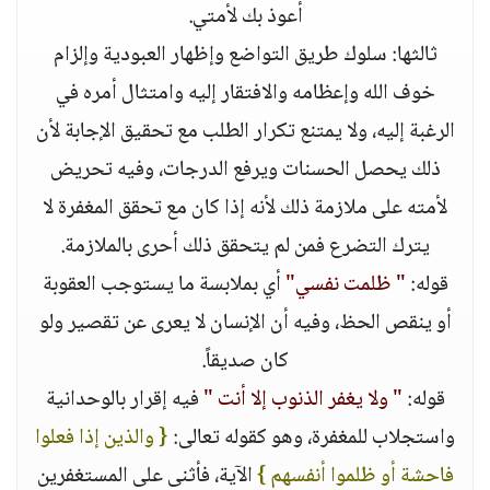
أعوذ بك لأمتي.
ثالثها: سلوك طريق التواضع وإظهار العبودية وإلزام
خوف الله وإعظامه والافتقار إليه وامتثال أمره في
الرغبة إليه، ولا يمتنع تكرار الطلب مع تحقيق الإجابة لأن
ذلك يحصل الحسنات ويرفع الدرجات، وفيه تحريض
لأمته على ملازمة ذلك لأنه إذا كان مع تحقق المغفرة لا
يترك التضرع فمن لم يتحقق ذلك أحرى بالملازمة.
قوله:
" ظلمت نفسي"
أي بملابسة ما يستوجب العقوبة
أو ينقص الحظ، وفيه أن الإنسان لا يعرى عن تقصير ولو
كان صديقاً.
قوله:
" ولا يغفر الذنوب إلا أنت "
فيه إقرار بالوحدانية
واستجلاب للمغفرة، وهو كقوله تعالى:
{ والذين إذا فعلوا
فاحشة أو ظلموا أنفسهم }
الآية، فأثنى على المستغفرين