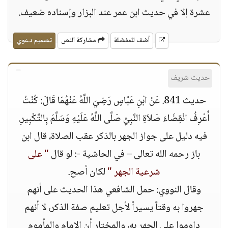
عشرة إلا في حديث ابن عمر عند البزار وإسناده ضعيف.
أضف للمفضلة
مشاركة النص
تصميم دعوي
حديث شريف
حديث 841. عَنْ ابْنِ عَبَّاسٍ رَضِيَ اللَّهُ عَنْهُمَا قَالَ: كُنْتُ
أَعْرِفُ انْقِضَاءَ صَلاَةِ النَّبِيِّ صَلَّى اللَّهُ عَلَيْهِ وَسَلَّمَ بِالتَّكْبِيرِ.
فيه دليل على جواز الجهر بالذكر عقب الصلاة، قال ابن
باز رحمه الله تعالى – في الحاشية -: لو قال
" على
شرعية الجهر "
لكان أصح.
وقال النووي: حمل الشافعي هذا الحديث على أنهم
جهروا به وقتاً يسيراً لأجل تعليم صفة الذكر، لا أنهم
داوموا على الجهر به، والمختار أن الإمام والمأموم