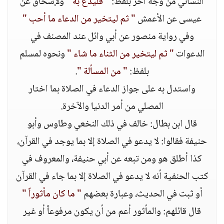
النسائي من وجه آخر بلفظ:
" فليدع به "
ولإسحاق عن
عيسى عن الأعمش
" ثم ليتخير من الدعاء ما أحب "
وفي رواية منصور عن أبي وائل عند المصنف في
الدعوات
" ثم ليتخير من الثناء ما شاء "
ونحوه لمسلم
بلفظ:
" من المسألة "
.
واستدل به على جواز الدعاء في الصلاة بما اختار
المصلي من أمر الدنيا والآخرة.
قال ابن بطال: خالف في ذلك النخعي وطاوس وأبو
حنيفة فقالوا: لا يدعو في الصلاة إلا بما يوجد في القرآن،
كذا أطلق هو ومن تبعه عن أبي حنيفة، والمعروف في
كتب الحنفية أنه لا يدعو في الصلاة إلا بما جاء في القرآن
أو ثبت في الحديث، وعبارة بعضهم
" ما كان مأثوراً "
قال قائلهم: والمأثور أعم من أن يكون مرفوعاً أو غير