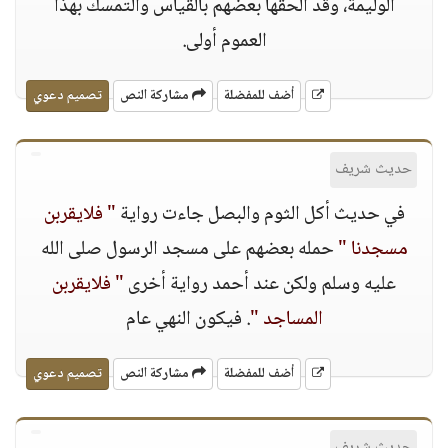
الوليمة، وقد ألحقها بعضهم بالقياس والتمسك بهذا
العموم أولى.
أضف للمفضلة
مشاركة النص
تصميم دعوي
حديث شريف
في حديث أكل الثوم والبصل جاءت رواية
" فلايقربن
مسجدنا "
حمله بعضهم على مسجد الرسول صلى الله
عليه وسلم ولكن عند أحمد رواية أخرى
" فلايقربن
المساجد "
. فيكون النهي عام
أضف للمفضلة
مشاركة النص
تصميم دعوي
حديث شريف