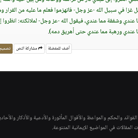
زا في سبيل الله -عز وجل- فانهزموا فعلم ما عليه من الفرار وما
عندي وشفقة مما عندي، فيقول الله -عز وجل- لملائكته: انظروا إ
 عندي ورهبة مما عندي حتى أهريق دمه)
.
أضف للمفضلة
مشاركة النص
تصميم
وائد والحكم والمواعظ والأقوال المأثورة والأدعية والأذكار والأحاد
ات المقالات في المواضيع الإيمانية المتنوعة.