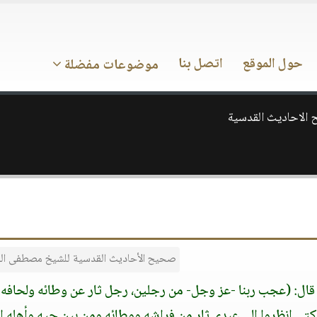
حول الموقع
اتصل بنا
موضوعات مفضلة
الاحاديث القدسية
صحيح الأحاديث القدسية للشيخ مصطفى ال
 قال: (عجب ربنا -عز وجل- من رجلين، رجل ثار عن وطائه ولحافه
ائكتي انظروا إلى عبدي ثار من فراشه ووطائه ومن بين حيه وأهله إ