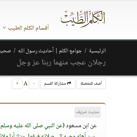
أقسام الكلم الطيب
الرئيسية
جوامع الكلم | أحاديث رسول الله
صحيح 
رجلان عجب منهما ربنا عز وجل
A
أضف للمفضلة
مشاركة القسم
-
+
حديث شريف
عن ابن مسعود
(عن النبي صلى الله عليه وسلم
بين أهله وحيه إلى صلاته فيقول ربنا: أيا مل