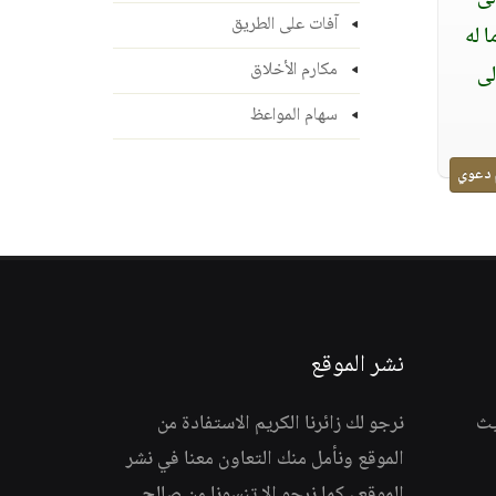
آفات على الطريق
 له
مكارم الأخلاق
لى
سهام المواعظ
 دعوي
نشر الموقع
يث
نرجو لك زائرنا الكريم الاستفادة من
الموقع ونأمل منك التعاون معنا في نشر
الموقع ، كما نرجو الا تنسونا من صالح