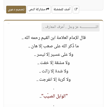
أضف للمفضلة
مشاركة النص
تصميم دعوي
اللـــــــــــــــه عز وجل .. أعرف المعارف ..
قال الإمام العلامة ابن القيم رحمه الله ..
ﻣﺎ ﺫُﻛﺮ ﺍﻟﻠﻪ ﻋﻠﻰ ﺻﻌﺐ ﺇﻻ ﻫﺎﻥ ..
ﻭﻻ ﻋﻠﻰ ﻋﺴﻴﺮ ﺇﻻ ﺗﻴﺴﺮ ..
ﻭﻻ ﻣﺸﻘﺔ ﺇﻻ ﺧﻔﺖ ..
ﻭﻻ ﺷﺪﺓ ﺇﻻ ﺯﺍﻟﺖ ..
ﻭﻻ ﻛﺮﺑﺔ ﺇﻻ ﺍﻧﻔﺮﺟﺖ ..
.
"ﺍﻟﻮﺍﺑﻞ ﺍﻟﺼﻴّﺐ"
..
.