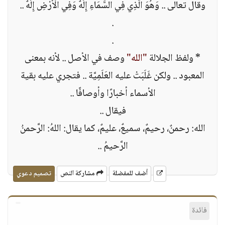
وقال تعالى .. وَهُوَ الَّذِي فِي السَّمَاءِ إِلَهٌ وَفِي الْأَرْضِ إِلَهٌ ..
.
.
* ولفظ الجلالة
"الله"
وصف في الأصل .. لأنه بمعنى
المعبود .. ولكن غَلَبَتْ عليه العَلَمِيَّة .. فتجري عليه بقية
الأسماء أخبارًا وأوصافًا ..
فيقال ..
الله: رحمنٌ، رحيمٌ، سميعٌ، عليمٌ، كما يقال: اللهُ: الرَّحمنُ
الرَّحيمُ ..
أضف للمفضلة
مشاركة النص
تصميم دعوي
فائدة