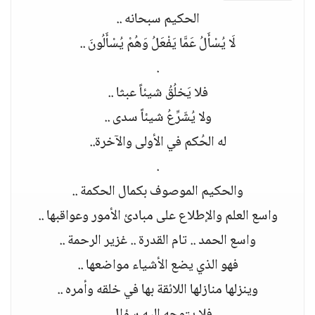
الحكيم سبحانه ..
لَا يُسْأَلُ عَمَّا يَفْعَلُ وَهُمْ يُسْأَلُونَ ..
.
فلا يَخلُقُ شيئاً عبثا ..
ولا يُشَرِّعُ شيئاً سدى ..
له الحُكم في الأولى والآخرة..
.
والحكيم الموصوف بكمال الحكمة ..
واسع العلم والإطلاع على مبادئ الأمور وعواقبها ..
واسع الحمد .. تام القدرة .. غزير الرحمة ..
فهو الذي يضع الأشياء مواضعها ..
وينزلها منازلها اللائقة بها في خلقه وأمره ..