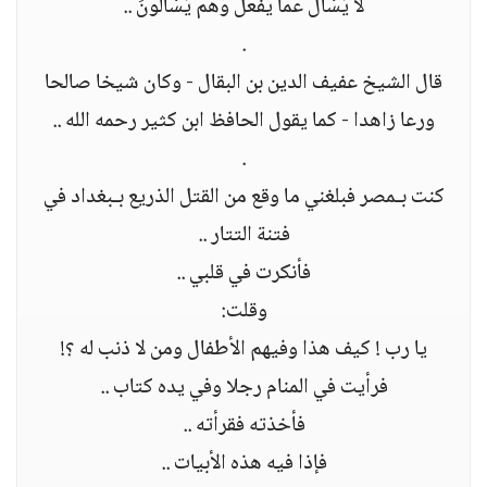
لَا يُسْأَلُ عَمَّا يَفْعَلُ وَهُمْ يُسْأَلُونَ ..
.
قال الشيخ عفيف الدين بن البقال - وكان شيخا صالحا
ورعا زاهدا - كما يقول الحافظ ابن كثير رحمه الله ..
.
كنت بـمصر فبلغني ما وقع من القتل الذريع بـبغداد في
فتنة التتار ..
فأنكرت في قلبي ..
وقلت:
يا رب ! كيف هذا وفيهم الأطفال ومن لا ذنب له ؟!
فرأيت في المنام رجلا وفي يده كتاب ..
فأخذته فقرأته ..
فإذا فيه هذه الأبيات ..