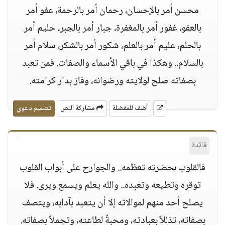
محسن أمر بالإحسان، رحمان أمر بالرحمة، عفو أمر
بالعفو، غفور أمر بالمغفرة، جبار أمر بالجبر، حليم أمر
بالحلم، عليم أمر بالعلم، شكور أمر بالشكر، سلام أمر
بالسلام.. وهكذا في باقي الأسماء والصفات. فمن تعبد
بصفاته صلح لولايته ورضوانه، وفاز بدار كرامته.
أضف للمفضلة
مشاركة النص
تصميم دعوي
فائدة
فالقلوب بحضرته تعظمه.. والجوارح على أبواب القلوب
توقره وتطيعه وتعبده.. والله يعلم ويسمع ويرى. فلا
يصلح أحد منهم لموالاته إلا أن يتعبد بآدابه، ويتصف
بصفاته، تذللاً بعبادته، ومحبةً لطاعته، وتجملاً بصفاته.