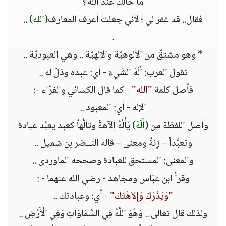
ما حالك عند الله؟
فقال.. قد غفر لي ؛ لأني جعلت أعرف المعارف
(الله)
..
.
* وهو مشتقّ من الألوهيّة والإلهيّة .. وهي العبوديّة ..
تقول العرب: ألَهَ الشّيءَ - أي: عبده وذلّ له ..
فأصل كلمة
"الله"
- كما قال الكسائي والفرّاء -:
الإله - أي: المعبود ..
وأصل اللفظة من
(أَلَهَ)
يَأْلُهُ إلآهةً وتألُّهاً كعبد يعبُد عبادة
وتعبُّداً – زِنةً ومعنى – قاله النــضر بن شميل ..
والمعنى: المستحق للعبادة وصححه الماوردى ..
وقرأ ابن عبّاس ومجاهد - رضي الله عنهما - :
"وَيَذَرَكَ وَإِلاَهَتَكَ"
- أي: وعبادتك ..
ولذلك قال تعالى .. وَهُوَ اللَّهُ فِي السَّمَاوَاتِ وَفِي الْأَرْضِ ..