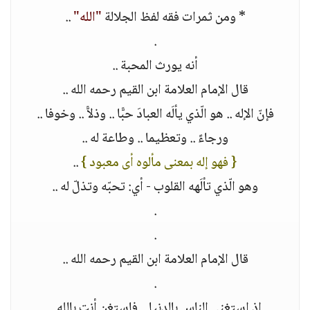
* ومن ثمرات فقه لفظ الجلالة
"الله"
..
.
أنه يورث المحبة ..
قال الإمام العلامة ابن القيم رحمه الله ..
فإنّ الإله .. هو الّذي يألَه العبادَ حبًّا .. وذلاًّ .. وخوفا ..
ورجاءً .. وتعظيما .. وطاعة له ..
{ فهو إله بمعنى مألوه أى معبود }
..
وهو الّذي تألَهه القلوب - أي: تحبّه وتذلّ له ..
.
.
قال الإمام العلامة ابن القيم رحمه الله ..
.
إذ استغنى الناس بالدنيا .. فاستغن أنت بالله ..