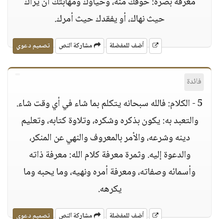
معرفة بصره: خوفك منه، وحياؤك ومهابتك أن يراك
حيث نهاك، أو يفقدك حيث أمرك.
أضف للمفضلة
مشاركة النص
تصميم دعوي
فائدة
5 - الكلام: فالله سبحانه يتكلم بما شاء في أي وقت شاء.
والتعبد به: يكون بذكره وشكره، وتلاوة كتابه، وتعليم
دينه وشرعه، والأمر بالمعروف والنهي عن المنكر،
والدعوة إليه. وثمرة معرفة كلام الله: معرفة ذاته
وأسمائه وصفاته، ومعرفة أمره ونهيه، وما يحبه وما
يكرهه.
أضف للمفضلة
مشاركة النص
تصميم دعوي