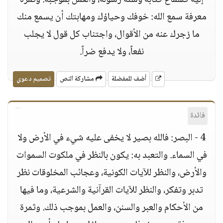
إليه كسماع كتابه وسنة رسوله، والعمل بموجبه. وثمرة
معرفة سمع الله: خوفك وحياؤك ومهابتك أن يسمع منك
ما زجرك عنه من الأقوال، واجتناب كل قول لا يجلب
نفعاً، ولا يدفع ضراً.
أضف للمفضلة
مشاركة النص
تصميم دعوي
فائدة
4 - البصر: فالله بصير لا يخفى عليه شيء في الأرض ولا
في السماء. والتعبد به: يكون بالنظر في ملكوت السموات
والأرض، والنظر للآيات الكونية، وعجائب المخلوقات نظر
تدبر وتفكر، والنظر للآيات القرآنية والشرعية، وما فيها
من الأحكام والعبر والسنن، والعمل بموجب ذلك. وثمرة