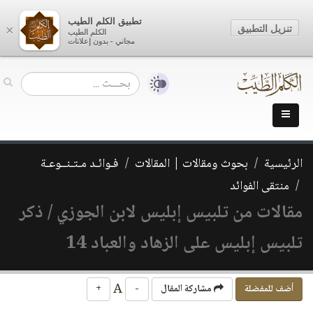
تطبيق الكلم الطيب
تنزيل التطبيق
×
الكلم الطيب
مجاني - بدون إعلانات
الرئيسية
بحوث ومقالات | المقالات
فـوائـد مـتـنــوعـة
منتقى الفوائد
مقالات من تلبيس إبليس لابن الجوزي / ذكر
تلبيس إبليس على الزهاد والعباد 14
A
أضف للمفضلة
مشاركة المقال
-
+