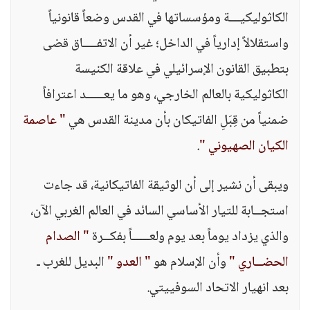
الكاثوليكيـــة ومؤسساتها في القدس وضعاً قانونياً
واستقلالاً إدارياً في الداخل؛ غير أن الاتفــــاق قضى
بتطبيق القانون الإسرائيلي في علاقة الكنيسة
الكاثوليكية بالعالم الخارجي، وهو ما يعـــــد اعترافاً
ضمنياً من قِبَلِ الفاتيكان بأن مدينة القدس هي
" عاصمة
الكيان الصهيوني "
.
ويبقى أن نشير إلى أن الوثيقة الفاتيكانية، قد جاءت
استجــابة للتيار الأساسي السائد في العالم الغربي الآن،
والذي يزداد يوماً بعد يوم ولعـــــاً بفكــرة
" الصدام
الحضــاري "
وأن الإسلام هو
" العدو "
البديل للغرب ـ
بعد انهيار الاتحاد السوفييتي.