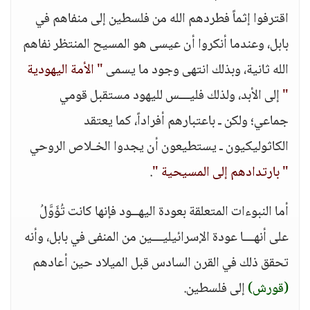
اقترفوا إثماً فطردهم الله من فلسطين إلى منفاهم في
بابل، وعندما أنكروا أن عيسى هو المسيح المنتظر نفاهم
الله ثانية، وبذلك انتهى وجود ما يسمى
" الأمة اليهودية
"
إلى الأبد، ولذلك فليـــس لليهود مستقبل قومي
جماعي؛ ولكن ـ باعتبارهم أفراداً، كما يعتقد
الكاثوليكيون ـ يستطيعون أن يجدوا الخـلاص الروحي
" بارتدادهم إلى المسيحية "
.
أما النبوءات المتعلقة بعودة اليهــود فإنها كانت تُؤَوَّلُ
على أنهـــا عودة الإسرائيليـــين من المنفى في بابل، وأنه
تحقق ذلك في القرن السادس قبل الميلاد حين أعادهم
(قورش)
إلى فلسطين.