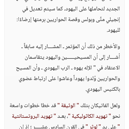
الجديد لتحاملها على اليهود، كما سيتم تعديل في
إنجيلي متَّى وبولس وقصة الحواريين برمتها إرضاءًا:
لليهود.
والأخطر من ذلك أن المؤتمر ـ المشـــار إليه سابقاً ـ
أشـــار إلى أن المسيحيـــــين واليهود يتقاسمان
الاعتقاد في " الإله يهوه ـ الرب اليهودي ـ وأن المسيح
والحواريين وُلدوا يهوداً وعاشوا على ارتباط عضوي
بالكنيس اليهودي.
ولعل الفاتيكان بتلك
" الوثيقة "
قد خطا خطوات واسعة
نحو
" تهويد الكاثوليكية "
، بعـد
" تهويد البروتستانتية
"
على يد
" لوثر "
في القرن السادس عشــــر ؛ إذ إن