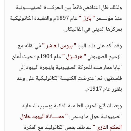
ولذلك ظل التناقض قائماً بين الحركـــ ة الصهيــــونية
منذ مؤتـــمر
" بازل "
عام 1897م والعقيدة الكاثوليكية
بمركزها الديني في الفاتيكان.
وقد أكد على ذلك البابا
" بيوس العاشر "
في لقائه مع
الزعيم الصهيوني
" هرتــزل "
عام 1904م ؛ حيث أعلن
البابا معارضته للحركة الصهيونية ولهجرة اليهود إلى
فلسطين، ثم اعترضت الكنيسة الكاثوليكية على وعد
بلفور عام 1917م.
وبعد اندلاع الحرب العالمية الثانية وبسبب الدعاية
الصهيونية حول ما يسمى:
" معــــاناة اليهود خلال
الحكم النازي "
تعاطف بعض الكاثوليك مع الفكرة