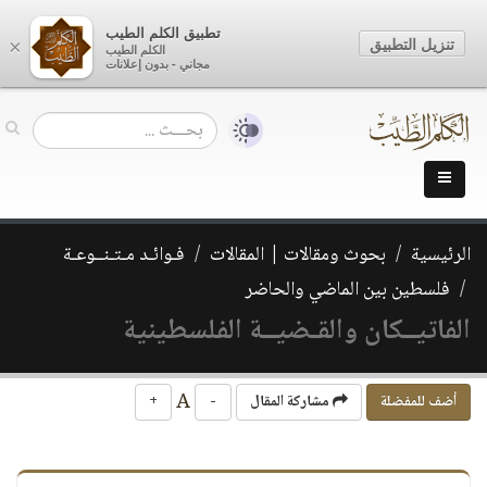
تطبيق الكلم الطيب
تنزيل التطبيق
×
الكلم الطيب
مجاني - بدون إعلانات
الرئيسية
بحوث ومقالات | المقالات
فـوائـد مـتـنــوعـة
فلسطين بين الماضي والحاضر
الفاتيــكان والقـضيــة الفلسطينية
A
أضف للمفضلة
مشاركة المقال
-
+