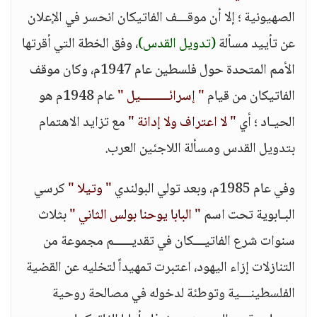
الصهيونية ؛ إلا أن موقـــف الفاتيكان انحسر في الإعلان
عن تأييد مسألة
(تدويل القدس)
، وفق الخطة التي أقرتها
الأمم المتحدة حول فلسطين عام 1947م، وكان موقف
الفاتيكان من قيام
" إسرائــــــــيل "
عام 1948م هو
الحيـاد ؛ أي
" لا اعتراف ولا إدانة "
مع تزايد الاهتمام
بتدويل القدس ومسألة اللاجئين العرب.
وفي عام 1985م، وبعد تولي البولندي
" وتيلا "
كرسي
البـابوية تحت اسم
" البابا يوحنا بولس الثاني "
بثلاث
سنوات شرع الفاتيـــكان في تقديـــــم مجموعة من
التنازلات إزاء اليهود، اعتبرت تمهيداً لتخليه عن القضية
الفلسطينـــية وتوطئة لدخوله في مصالحة روحية