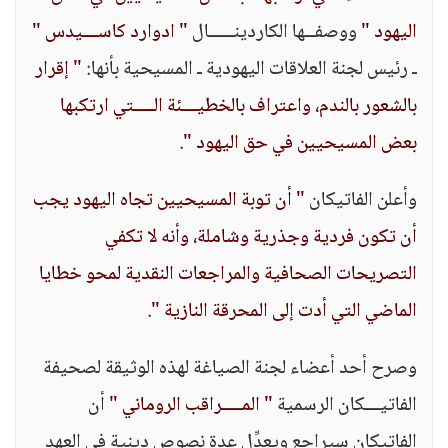
اليهود "
ووصفــها الكاردينـــــال
" ادوارد كاســـيدس "
ـ رئيس لجنة العلاقات اليهودية ـ المسيحية بأنها:
" إقرار
بالشعور بالندم، واعتراف بالخطيـــئة الــــتي ارتكبها
بعض المسيحيين في حق اليهود "
.
وأعلن الفاتيكان
" أن توبة المسيحيين تجاه اليهود يجب
أن تكون فردية وجذرية وشاملة، وأنه لا تكفي
التصريحات الصحافية والمراجعات النقدية لمحو خطايا
الماضي التي أدت إلى المحرقة النازية "
.
وصرح أحد أعضاء لجنة الصياغة لهذه الوثيقة لصحيفة
الفاتيـــكان الرسمية
" المــــراقب الروماني "
أن
الفاتيكان سيراجع ويعدِّل عدة نصوص دينية في العهد