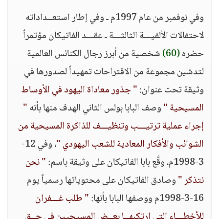
وفي نوفمبر من عام 1997م ـ وفي إطار استعــداداته
لاحتفالات الألفيـــة الثالثـــة ـ عقـــد الفاتيكان مؤتمراً
حضره
(60)
شخصية من أبرز رجال الكنائس العالمية
لتدشين مجموعة من الاقتراحات تمهيداً لصدورها في
وثيقة تحت عنوان:
" جذور معاداة اليهود في الأوساط
المسيحية "
وصف البابا بولس الثاني الهدف منها بأنه
"
إجراء عملية ترتيـــب وتنظيـــف للذاكرة المسيحية من
الشوائب والأفكار المعادية للشعب اليهودي "
، وفي 12-
3-1998م، وقَّع بابا الفاتيكان على وثيقة باسم:
" نحن
نتذكر "
وصادق الفاتيكان على محتوياتها رسمياً يوم
16-3-1998م ووصفها البابا بأنها:
" طلب غـــفران
للأخطـــاء التي ارتكبهــا بعــض المسيحيين في حــق