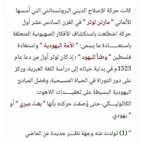
كانت حركة الإصلاح الديني البروتستانتي التي أسسها
الألماني
" مارتن لوثر "
في القرن السادس عشر أول
حركة اضطلعت باستكشاف الأفكار الصهيونية المتعلقة
باستعــــــادة ما يسمى:
" الأمة اليهودية "
واستعادة
فلسطين
" وطناً لليهود "
؛ إذ كان لوثر أول من دعا عام
1523م في بداية حياته إلى دراسة اللغة العبرية، وركز
على دور التوراة في الحياة المسيحية، وفضل المبادئ
اليهودية البسيطة على تعقيــــدات اللاهوت
الكاثوليـــكي، حتى وُصفت حركته بأنها
" بعث عبري "
أو
" يهودي.
"
(1)
تولدت عنه وجهة نظـــر جديدة عن الماضي