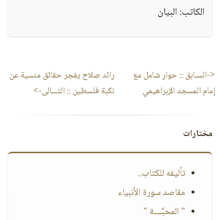
الكاتب: البيان
<-السـابق ::
حوار شامل مع
رائد صلاح يفجر حقائق منسية عن
إمام المسجد الإبراهيمي
نكبة فلسطين
:: التـــالى->
مختارات
تأليفه للكتاب..
مقاصد سورة الأنبياء
" المحبَّــــة "