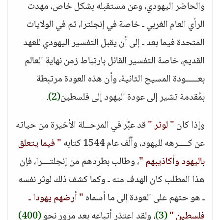
والحاضر اليهودي، وعن مستقبله بشكل خاص، مهدت
الرأي العام الغربي ـ خاصة في إنجلترا، ثم في الولايات
المتحدة فيما بعد ـ إلى أن يقبل التفسير اليهودي للعهد
القديم، خاصة التفسير القائل بارتباط زمن نهاية العالم
بعـــــودة المسيح الثانية، وأن هذه العودة مرتبطة
بمُقدمة تشير إلى عودة اليهود إلى فلسطين
(2)
.
وإذا كان
" لوثر "
قد عبَّر في المرحــلة الأخيرة من حياته
عن كــــرهه لليهود، وألَّف عام 1544 كتابه
" فيما يتعلق
باليهود وأكاذيبهم "
، وطالب بطردهم من إنجلتـــرا، فإن
هذا المطلب كان الهدف منه ـ وكما كشف ذلك لوثر نفسه
ـ هو حثهم على العودة إلى ما أسماه
" أرضهم يهودا ـ
فلسطين "
(3)
، ولقد اعتذر أتباعه بعد مرور نحو
(400)