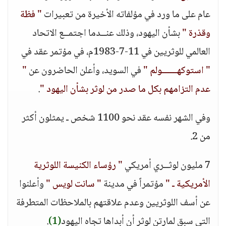
عام على ما ورد في مؤلفاته الأخيرة من تعبيرات
" فظة
وقذرة "
بشأن اليهود، وذلك عنــدما اجتمــع الاتحاد
العالمي للوثريين في 11-7-1983م، في مؤتمر عقد في
" استوكهــــــولم "
في السويد، وأعلن الحاضرون عن
"
عدم التزامهم بكل ما صدر من لوثر بشأن اليهود "
.
وفي الشهر نفسه عقد نحو 1100 شخص ـ يمثلون أكثر
من 2.
7 مليون لوثــري أمريكي
" رؤساء الكنيسة اللوثرية
الأمريكية ـ "
مؤتمراً في مدينة
" سانت لويس "
وأعلنوا
عن أسف اللوثريين وعدم علاقتهم بالملاحظات المتطرفة
التي سبق لمارتن لوثر أن أبداها تجاه اليهود
(1)
.