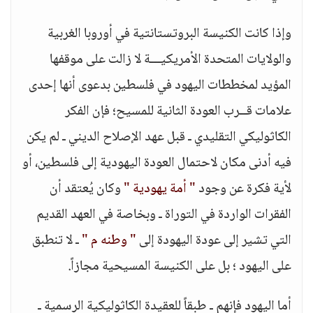
وإذا كانت الكنيسة البروتستانتية في أوروبا الغربية
والولايات المتحدة الأمريكيـــة لا زالت على موقفها
المؤيد لمخططات اليهود في فلسطين بدعوى أنها إحدى
علامات قــرب العودة الثانية للمسيح؛ فإن الفكر
الكاثوليكي التقليدي ـ قبل عهد الإصلاح الديني ـ لم يكن
فيه أدنى مكان لاحتمال العودة اليهودية إلى فلسطين، أو
لأية فكرة عن وجود
" أمة يهودية "
وكان يُعتقد أن
الفقرات الواردة في التوراة ـ وبخاصة في العهد القديم
التي تشير إلى عودة اليهودة إلى
" وطنه م "
ـ لا تنطبق
على اليهود ؛ بل على الكنيسة المسيحية مجازاً.
أما اليهود فإنهم ـ طبقاً للعقيدة الكاثوليكية الرسمية ـ