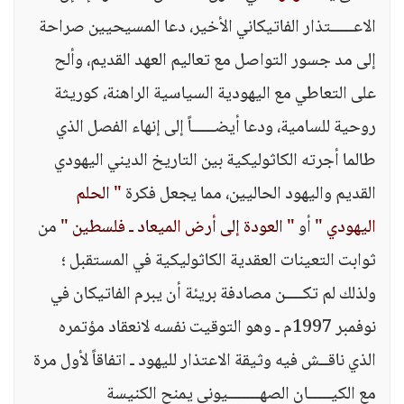
الاعـــــتذار الفاتيكاني الأخير، دعا المسيحيين صراحة
إلى مد جسور التواصل مع تعاليم العهد القديم، وألح
على التعاطي مع اليهودية السياسية الراهنة، كوريثة
روحية للسامية، ودعا أيضـــــاً إلى إنهاء الفصل الذي
طالما أجرته الكاثوليكية بين التاريخ الديني اليهودي
القديم واليهود الحاليين، مما يجعل فكرة
" الحلم
اليهودي "
أو
" العودة إلى أرض الميعاد ـ فلسطين "
من
ثوابت التعينات العقدية الكاثوليكية في المستقبل ؛
ولذلك لم تكــــن مصادفة بريئة أن يبرم الفاتيكان في
نوفمبر 1997م ـ وهو التوقيت نفسه لانعقاد مؤتمره
الذي ناقــش فيه وثيقة الاعتذار لليهود ـ اتفاقاً لأول مرة
مع الكيـــــان الصهـــــــيوني يمنح الكنيسة