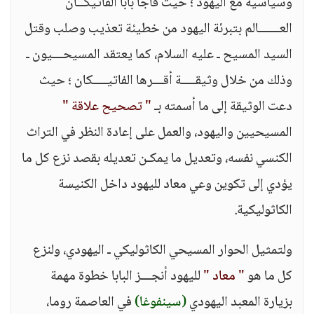
وسياسية مع اليهود ؛ حيث فاجأ بابا الفاتيكــان
العــــــالم بتبرئة اليهود من خطيئة تعذيب وصلب وقتل
السيد المسيح ـ عليه السلام، كما يعتقد المسيحـــيون ـ
وذلك من خلال وثيقــــة أقـــرها الفاتيــــكان ؛ حيث
دعت الوثيقة إلى ما أسمته بـ
" تصحيح علاقة "
المسيحيين واليهود، والعمل على إعادة النظر في التراث
الكنسي نفسه، وتعديل ما يمكـن تعديله بقصد نزع كل ما
يؤدي إلى تكوين وعي معاد لليهود داخل الكنيسة
الكاثوليكية.
ولتمثيل الحوار المسيحي الكاثوليكي ـ اليهودي، ولنزع
كل ما هو
" معاد "
لليهود أنجـــز البابا خطوة مهمة
بزيارة المعبد اليهودي
(سينفوغا)
في العاصمة روما،