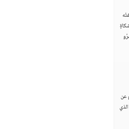
تُه
كاةٍ
رُو
م عن
 الذي