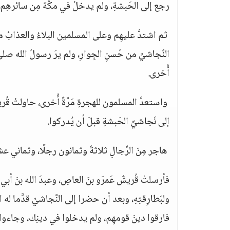
رجع إلى الحَبشةِ، ولم يدخلْ في مكَّة مِن سائرهِم أحد
‏ ثم اشتدَّ عليهِم وعلى المسلمين البلاءُ والعذابُ م
النَّجاشيِّ من حُسنِ الجِوارِ، ولم يرَ رسولُ الله صلى
أُخرى‏.
‏ واستعدَّ المسلمون للهجرةِ مَرَّةً أُخرى، حاولتْ قُريش
إلى نَجاشيِّ الحَبشةِ قبلَ أن يُدركوا‏.
‏ هاجر مِنَ الرِّجالِ ثلاثةٌ وثمانون رجلًا، وثماني عش
فأرسلتْ قُريشٌ عَمرَو بنَ العاصِ، وعبدَ الله بنَ أبي ر
ولبَطارِقتِهِ، وبعد أن حضرا إلى النَّجاشيِّ قدَّما له الهدا
فارقوا دينَ قومهِم، ولم يدخلوا في دينِك، وجاءوا ب