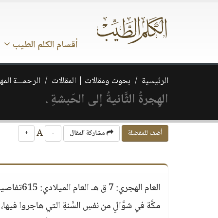
أقسام الكلم الطيب
الرئيسية
بحوث ومقالات | المقالات
الرحمـــة المه
الهِجرةُ الثَّانيةُ إلى الحَبشةِ .
A
أضف للمفضلة
مشاركة المقال
-
+
العام الهج
مكَّة في شوَّالٍ من نفسِ السَّنةِ التي هاجروا فيها، 