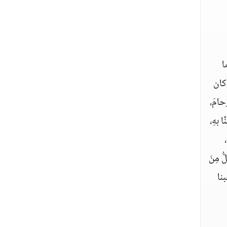
ا
وكان
حامَ،
 بهِ،
ُ مِنَ
نا