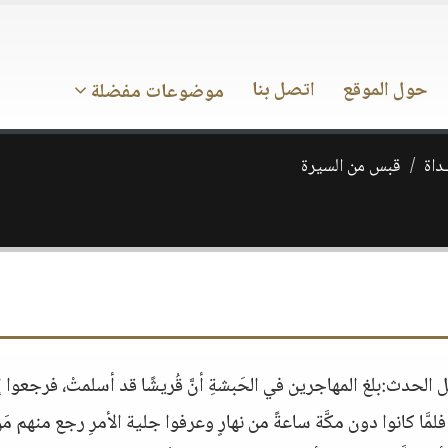
حول الموقع
اتصل بنا
موضوعات مفضلة
ـداة
قبس من السيرة
ري: 7 ق هـ العام الميلادي: 615تفاصيل الحدث:بلغ المهاجرين في الحَبشةِ أنَّ قُريشًا قد أسلمتْ، فرجعوا
فلمَّا كانوا دون مكَّة ساعةً من نهارٍ وعرفوا جلية الأمرِ رجع منهم مَن