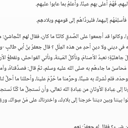
ِم، فَهُمْ أعلى بهِم عينًا، وأعلمُ بما عابوا عليهِم.
، فأسلِمْهُم إليهِما، فليردَّاهُم إلى قومهِم وبلادهِم‏.
كانوا قد أجمعوا على الصِّدقِ كائنًا ما كان،‏ فقال لهم النَّجاشيُّ‏:‏ م
ه في ديني ولا دينِ أحدٍ من هذه المِلَلِ ‏؟‏ قال جعفرُ بنُ أبي طالبٍ -
ا أهلَ جاهليَّةٍ؛ نعبدُ الأصنامَ، ونأكلُ المَيتةَ، ونأتي الفواحشَ، ونقطعُ الأر
د له مَحاسنَ ما جاءهُم به صلى الله عليه وسلم، ثمَّ قال: فصدَّقناهُ، وآمنَّا
حدَه، فلم نُشركْ به شيئًا، وحرَّمنا ما حُرِّمَ علينا، وأحللنا ما أحلَّ لنا،
 إلى عِبادةِ الأوثانِ من عِبادةِ الله تعالى، وأن نَستحِلَّ ما كُنَّا نَستحِلّ
الوا بيننا وبين ديننا خرجنا إلى بلادِك، واخترناك على مَنْ سِواكَ، ورغِب
 شيءٍ‏؟‏ فقال له جعفرٌ‏:‏ نعم‏.