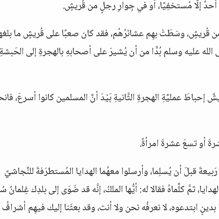
ٌ إلَّا مُستخفِيًا، أو في جِوارِ رجلٍ من قُريشٍ‏.
ن قُريشٍ، وسَطَتْ بهِم عشائرُهُم، فقد كان صعبًا على قُريشٍ ما بلغها
 الله عليه وسلم بُدًّا من أن يُشيرَ على أصحابهِ بالهجرةِ إلى الحَبشةِ مَ
ٌ إحباطَ عمليَّةِ الهجرةِ الثَّانيةِ بَيْدَ أنَّ المسلمين كانوا أسرعَ، فان
رةَ أو تسعَ عشرةَ امرأةً.
َبيعةَ قبلَ أن يُسلِما، وأرسلوا معهُما الهدايا المُستطرَفةَ للنَّجاشيِّ
يا، ثمَّ كلَّماهُ فقالا له‏:‏ أيُّها الملكُ، إنَّه قد ضَوَى إلى بلدِك غِلمانٌ سُ
دينٍ ابتدعوه، لا نعرفُه نحن ولا أنت، وقد بعثَنا إليك فيهِم أشرافُ