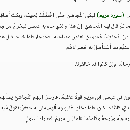
من:
(سورة مريم)
فبكى النَّجاشيُّ حتَّى اخْضَلَّتْ لِحيتُه، وبكتْ أساقِف
 ثمَّ قال لهم النَّجاشيُّ‏:‏ إنَّ هذا والذي جاء به عيسى لَيخرجُ من مِش
يُكادونَ -يُخاطِبُ عَمرَو بنَ العاصِ وصاحبَه- فخرجا، فلمَّا خرجا قال عَم
ا عنهُم بما أَسْتَأْصِلُ به خَضراءَهُم‏.
 أرحامًا، وإنْ كانوا قد خالفونا.
َّهم يقولون في عيسى ابنِ مريمَ قولًا عظيمًا، فأرسل إليهم النَّجاشيُّ يسألهُ
ِ، كائنًا ما كان، فلمَّا دخلوا عَليهِ وسألهم، قال له جعفرٌ‏:‏ نقولُ فيه
ولُه ورُوحهُ وكَلِمتُه ألقاها إلى مريمَ العذراءِ البَتُولِ‏.