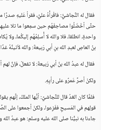
‏ فقال له النَّجاشيُّ‏:‏ فاقْرأْهُ عليَّ، فقرأ عَليهِ صدرًا 
حتَّى أخْضَلُوا مصاحِفَهُم حين سمِعوا ما تلا عليهِم،
واحدةٍ، انطلقا، فلا والله لا أُسلِمُهُم إليكُما، ولا 
بنُ العاصِ لعبدِ الله بنِ أبي رَبيعةَ‏:‏ والله لآتينَّهُ غدً
‏ فقال له عبدُ الله بنُ أبي رَبيعةَ‏:‏ لا تفعلْ، فإنَّ لهم
ولكنْ أصرَّ عَمرٌو على رأيِهِ‏.
‏ فلمَّا كان الغدُ قال للنَّجاشيِّ‏:‏ أيُّها الملكُ، إن
قولِهم في المَسيحِ ففَزِعوا، ولكنْ أجمعوا على الصِّدق
جاءنا به نبيُّنا صلى الله عليه وسلم‏:‏ هو عبدُ الله ورس