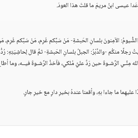
ما عَدا عيسى ابنُ مريمَ ما قلتَ هذا العودَ.
ومُ‏:‏ الآمِنونَ بلسانِ الحَبشةِ- مَنْ سَبَّكم غَرِم، مَنْ سَبَّكم غَرِم، مَن
 رجلًا منكُم -والدَّبْرُ‏:‏ الجبلُ بلسانِ الحَبشةِ-‏ ثمَّ قال لِحاشِيَتِهِ‏:‏ رُدُّ
ه مِنِّـي الرِّشـوةَ حين رَدَّ عليَّ مُلكي، فآخذُ الرِّشـوةَ فيــه، وما أطا
 عليهِما ما جاءا بهِ، وأقمنا عندهُ بخيرِ دارٍ مع خيرِ جارٍ‏.