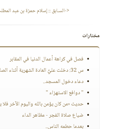
<-السـابق ::
إسلام حمزة بن عبد المطلب ر
مختارات
فصل في كراهة أعمال الدنيا في المقابر
س 32: دخلت عليَّ العادة الشهرية أثناء الصلاة ماذا أفعل؟ وهل أقضي الصلاة عن مدة الحيض؟
دعاء دخول المسجد..
" دوافع الاستهزاء "
حديث «من كان يؤمن بالله واليوم الآخر فلا يؤ
ضياع صلاة الفجر - مظاهر الداء
بعدما حطمه الناس..