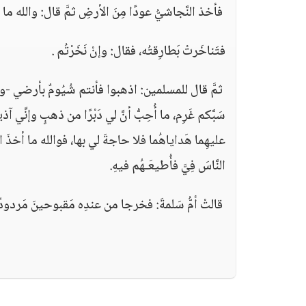
‏ فأخذ النَّجاشيُّ عودًا مِنَ الأرضِ ثمَّ قال‏:‏ والله 
فتَناخَرتْ بَطارِقتُه، فقال‏:‏ وإنْ نَخَرْتُم ‏.
‏ ثمَّ قال للمسلمين‏:‏ اذهبوا فأنتم شُيُومٌ بأرضي -والشُّي
سَبَّكم غَرِم، ما أُحِبُّ أنَّ لي دَبْرًا من ذهبٍ وإنِّي آذيتُ
عليهِما هَداياهُما فلا حاجةَ لي بها، فوالله ما أخذَ الل
النَّاسَ فِيَّ فأُطيعَـهُم فيهِ‏.
‏ قالتْ أمُّ سَلمةَ: فخرجا من عندِه مَقبوحينَ مَردودًا