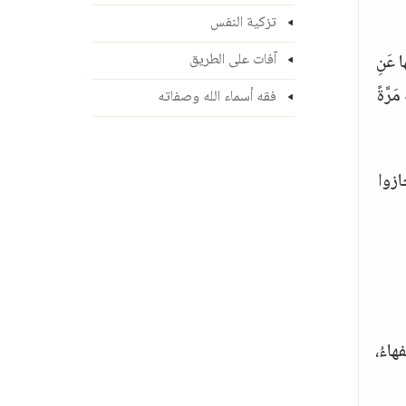
تزكية النفس
 عَنِ
آفات على الطريق
رَّةً
فقه أسماء الله وصفاته
حازوا
فهاءُ،