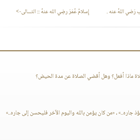
َضي اللهُ عنه .
إِسلامُ عُمَرَ رضِي الله عنهُ
:: التـــالى->
ذ جاره..» ، «من كان يؤمن بالله واليوم الآخر فليحسن إلى جاره..»