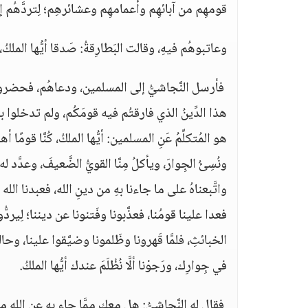
قومهِم من آبائهِم وأعمامهِم وعشائرهِم؛ لِتردَّهُم إليه
وعاتبوهُم فيهِ،‏ وقالت البَطارِقةُ‏:‏ صَدقا أيُّها الملكُ
‏ فأرسل النَّجاشيُّ إلى المسلمين، ودعاهُم، فحضروا، و
هذا الدِّينُ الذي فارقتُم فيه قومَكُم، ولم تدخلوا ب
هو المُتكلِّمُ عَنِ المسلمين‏:‏ أيُّها الملكُ، كُنَّا قومً
ونُسِئُ الجِوارَ، ويأكلُ مِنَّا القويُّ الضَّعيفَ، وعدَّ
واتَّبعناهُ على ما جاءنا بهِ من دينِ الله، فعبدنا الله و
فعدا علينا قومُنا، فعذَّبونا وفَتنونا عن ديننا؛ لِيردُّونا
الخبائثِ، فلمَّا قَهرونا وظَلمونا وضيَّقوا علينا، وح
في جِوارِك، ورَجوْنا ألَّا نُظْلَمَ عندك أيُّها الملكُ‏.
‏ فقال له النَّجاشيُّ‏:‏ هل معك ممَّا جاء به عن الله من