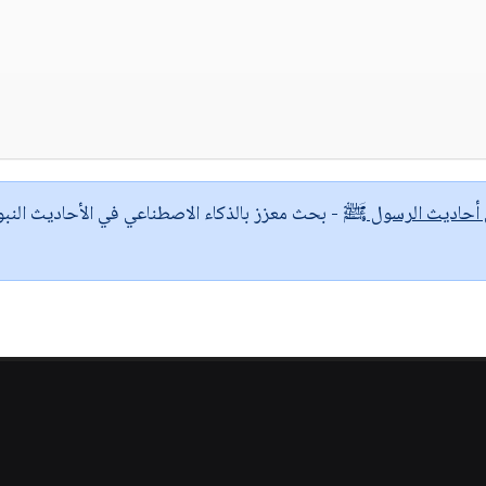
ى أحاديث الرسول ﷺ
- بحث معزز بالذكاء الاصطناعي في الأحاديث النبو