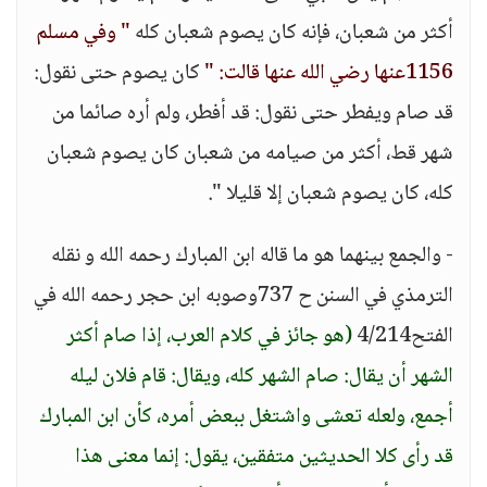
أكثر من شعبان، فإنه كان يصوم شعبان كله
" وفي مسلم
1156عنها رضي الله عنها قالت: "
كان يصوم حتى نقول:
قد صام ويفطر حتى نقول: قد أفطر، ولم أره صائما من
شهر قط، أكثر من صيامه من شعبان كان يصوم شعبان
كله، كان يصوم شعبان إلا قليلا ".
- والجمع بينهما هو ما قاله ابن المبارك رحمه الله و نقله
الترمذي في السنن ح 737وصوبه ابن حجر رحمه الله في
الفتح4/214
(هو جائز في كلام العرب، إذا صام أكثر
الشهر أن يقال: صام الشهر كله، ويقال: قام فلان ليله
أجمع، ولعله تعشى واشتغل ببعض أمره، كأن ابن المبارك
قد رأى كلا الحديثين متفقين، يقول: إنما معنى هذا