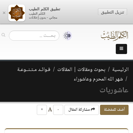
تطبيق الكلم الطيب
تنزيل التطبيق
×
الكلم الطيب
مجاني - بدون إعلانات
الرئيسية
بحوث ومقالات | المقالات
فـوائـد مـتـنــوعـة
شهر الله المحرم وعاشوراء
عاشوريات
A
أضف للمفضلة
مشاركة المقال
-
+