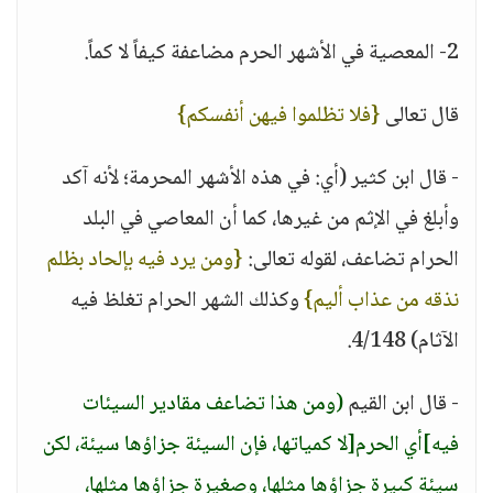
2- المعصية في الأشهر الحرم مضاعفة كيفاً لا كماً.
قال تعالى
{فلا تظلموا فيهن أنفسكم}
- قال ابن كثير (أي: في هذه الأشهر المحرمة؛ لأنه آكد
وأبلغ في الإثم من غيرها، كما أن المعاصي في البلد
الحرام تضاعف، لقوله تعالى:
{ومن يرد فيه بإلحاد بظلم
نذقه من عذاب أليم}
وكذلك الشهر الحرام تغلظ فيه
الآثام) 4/148.
- قال ابن القيم
(ومن هذا تضاعف مقادير السيئات
فيه]أي الحرم[لا كمياتها، فإن السيئة جزاؤها سيئة، لكن
سيئة كبيرة جزاؤها مثلها، وصغيرة جزاؤها مثلها،