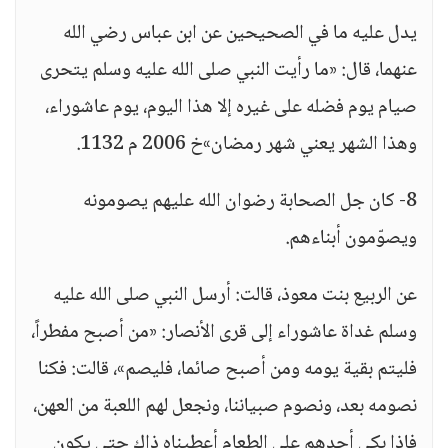
يدل عليه ما في الصحيحين عن ابن عباس رضي الله
عنهما، قال: «ما رأيت النبي صلى الله عليه وسلم يتحرى
صيام يوم فضله على غيره إلا هذا اليوم، يوم عاشوراء،
وهذا الشهر يعني شهر رمضان»خ 2006 م 1132.
8- كان جل الصحابة رضوان الله عليهم يصومونه
ويصوّمون أبناءهم.
عن الربيع بنت معوذ، قالت: أرسل النبي صلى الله عليه
وسلم غداة عاشوراء إلى قرى الأنصار: «من أصبح مفطراً،
فليتم بقية يومه ومن أصبح صائما، فليصم»، قالت: فكنا
نصومه بعد، ونصوم صبياننا، ونجعل لهم اللعبة من العهن،
فإذا بكى أحدهم على الطعام أعطيناه ذاك حتى يكون