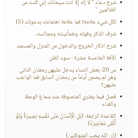
شرح دعاء " لا إله إلا أنت سبحانك إني كنت من
الظالمين "
لكل شيء علامة!! فما علامة اهتمامك بدعوتك (5)
شرف الذكر وقوته وطمأنينته ومجالسه..
شرح اذكار الخروج والدخول من المنزل والمسجد
الآفة الخامسة عشرة - سوء الظن
س 20: بعض النساء يدخل عليهن رمضان الثاني
وهن لم يصمن أياماً من رمضان السابق فما الواجب
عليهن؟
فصل فيما يعتري المتصوفة عند سماع الوعظ
والغناء
القاعدة الرابعة: (بَلِ الْأِنْسَانُ عَلَى نَفْسِهِ بَصِيرَةٌ وَلَوْ
أَلْقَى مَعَاذِيرَهُ)
(إن الله يحب المتوكلين)