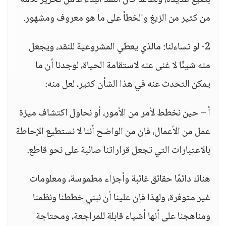
بصيغ عديدة، ولطالما كان النقد البنّاء عامل تحرير للأمة
من كثير من الزيغ والخطأ على ما هو معروف ومشهور.
2- لو تساءلنا: مالذي يعطي المشروعية للنقد، ويجعل
منه شيئًا لا غنى عنه لاستقامة الحياة، لوجدنا أن ما
يمكن التحدث عنه في هذا الشأن كثير، لعل منه:
أ – حين نخطط لأمر من الأمور، أو نحاول اكتشاف ميزة
عمل من الأعمال، فإن من الواضح أننا لا نستطيع الإحاطة
بالاعتبارات التي تجعل قراراتنا صائبة على نحو قاطع.
هناك دائمًا حقائق غائبة وأجزاء مطموسة، ومعلومات
غير متوفرة، ولهذا فإن علينا أن نبني خططنا ونظمنا
ومناهجنا على أنها أشياء قابلة للمراجعة، ومحتاجة