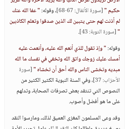
الأرض تريدون عرض الدنيا والله يريد الآخرة والله عزيز
حكيم "
[سورة الأنفال: 67-68]
، وقوله:
" عفا الله عنك
لم أذنت لهم حتى يتبين لك الذين صدقوا وتعلم الكاذبين
"
[سورة التوبة: 43]
.
وقوله:
" وإذ تقول للذي أنعم الله عليه، وأنعمت عليه
أمسك عليك زوجك واتق الله وتخفي في نفسك ما الله
مبديه وتخشى الناس والله أحق أن تخشاه "
[سورة
الأحزاب: 37]
، وفي السنة النبوية الكثير الكثير من
النصوص التي تنتقد بعض تصرفات الصحابة، وتدلهم
على ما هو أفضل وأصوب.
وقد وعى المسلمون المغزى العميق لذلك، ومارسوا النقد