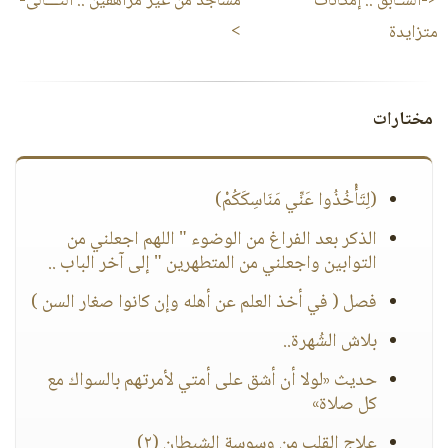
<-السـابق ::
إمكانات
مساجد من غير مراهقين
:: التـــالى-
متزايدة
>
مختارات
(لِتَأْخُذُوا عَنِّي مَنَاسِكَكُمْ)
الذكر بعد الفراغ من الوضوء " اللهم اجعلني من
التوابين واجعلني من المتطهرين " إلى آخر الباب ‏..
فصل ( في أخذ العلم عن أهله وإن كانوا صغار السن )
بلاش الشُهرة..
حديث «لولا أن أشق على أمتي لأمرتهم بالسواك مع
كل صلاة»
علاج القلب من وسوسة الشيطان (٢)