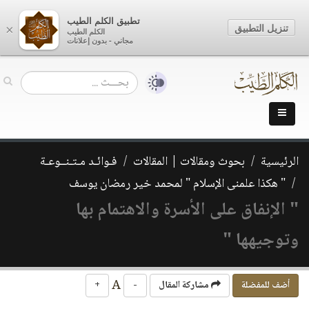
تطبيق الكلم الطيب
تنزيل التطبيق
×
الكلم الطيب
مجاني - بدون إعلانات
الرئيسية
بحوث ومقالات | المقالات
فـوائـد مـتـنــوعـة
" هكذا علمنى الإسلام " لمحمد خير رمضان يوسف
" الإنفاق على الأسرة والاهتمام بها
وتوجيهها "
A
أضف للمفضلة
مشاركة المقال
-
+