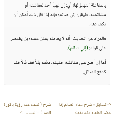
بالمفاعلة التهيؤ لها؛ أي: إن تهيأ أحد لمقاتلته أو
مشاتمته، فليقل: إني صائم؛ فإنه إذا قال ذلك أمكن أن
يكف عنه.
فالمراد من الحديث: أنه لا يعامله بمثل عمله؛ بل يقتصر
على قوله:
(إني صائم)
.
أما إن أصر على مقاتلته حقيقة، دفعه بالأخف فالأخف
كدفع الصائل.
<-السـابق ::
شرح دعاء الصائم إذا
شرح (الدعاء عند رؤية باكورة
حضر الطعام ولـم يفطر
الثمر )
:: التـــالى->