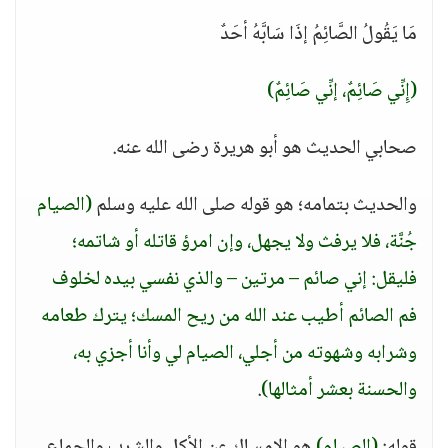
مَا يَقُولُ الصَّائِمُ إذَا سَابَّهُ أحَدٌ
(إِنِّي صَائِمٌ، إنِّي صَائِمٌ)
صحابي الحديث هو أبو هريرة رضى الله عنه.
والحديث بتمامه؛ هو قوله صلى الله عليه وسلم
(الصيام
جُنَّة، فلا يرفث ولا يجهل، وإن امرؤ قاتله أو شاتمه؛
فليقل: إني صائم – مرتين – والذي نفسي بيده لخلوف
فم الصائم أطيب عند الله من ريح المسك؛ يترك طعامه
وشرابه وشهوته من أجلي، الصيام لي وأنا أجزي به،
والحسنة بعشر أمثالها)
.