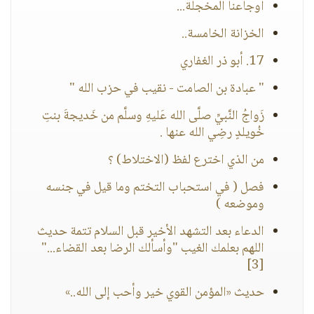
أوجاعنا المخجلة...
الخزانة الخامسة..
17. أبو ذر الغفاري
" عبادة بن الصامت - نقيب في حزب الله "
زَواجُ النَّبيِّ صلَّى الله عَليهِ وسلَّم من خَديجةَ بنتِ
خُويلدٍ رضِي الله عنها .
من الذي اخترع لفظ (الاختلاط) ؟
فصل ( في استحباب التختم وما قيل في جنسه
وموضعه )
الدعاء بعد التشهد الأخير قبل السلام تتمة حديث
اللهم بعلمك الغيب "وأسألك الرضا بعد القضاء..."
[3]
حديث «المؤمن القوي خير وأحب إلى الله..»