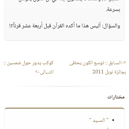
بسرعة.
والسؤال: أليس هذا ما أكده القرآن قبل أربعة عشر قرناً؟!
<-السـابق ::
توسع الكون يحظى
كوكب يدور حول شمسين
::
بجائزة نوبل 2011
التـــالى->
مختارات
" السـيد "