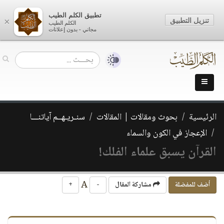
تطبيق الكلم الطيب
تنزيل التطبيق
×
الكلم الطيب
مجاني - بدون إعلانات
الرئيسية
بحوث ومقالات | المقالات
سنـريـهــم آياتنـــا
الإعجاز في الكون والسماء
القرآن يسبق علماء الفلك!
A
أضف للمفضلة
مشاركة المقال
-
+