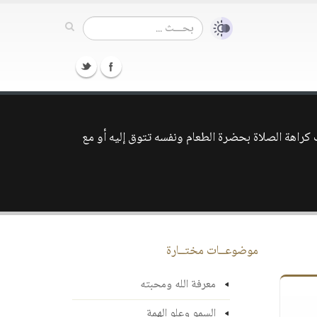
اب كراهة الصلاة بحضرة الطعام ونفسه تتوق إليه أو مع
موضوعــات مختــارة
معرفة الله ومحبته
السمو وعلو الهمة