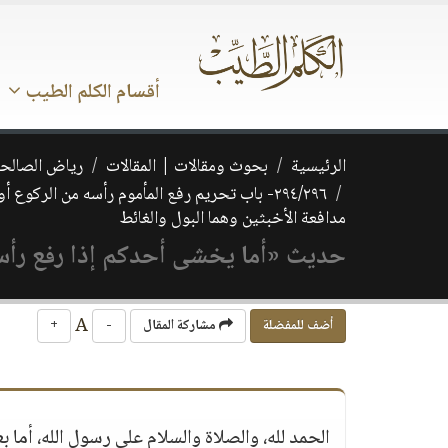
أقسام الكلم الطيب
الرئيسية
بحوث ومقالات | المقالات
رياض الصالحي
٢٩٤/٢٩٦- باب تحريم رفع المأموم رأسه من الر
مدافعة الأخبثين وهما البول والغائط
حديث «أما يخشى أحدكم إذا رفع رأسه
A
أضف للمفضلة
مشاركة المقال
-
+
الحمد لله، والصلاة والسلام على رسول الله، أما بعد