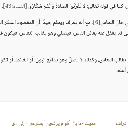
قوله تعالى: لَا تَقْرَبُوا الصَّلَاةَ وَأَنْتُمْ سُكَارَى
[النساء:43]
.
ي حال النعاس
[6]
، مع أنه يعرف ويعلم جيدًا أن المقصود السكر ال
معنى قد يغفل عنه بعض الناس، فيصلي وهو يغالب النعاس، فيكون ف
 يغالب النعاس، وكذلك لا يصلّ وهو يدافع البول، أو الغائط، أو تكو
أعلم.
 فراشه
حديث «ما بال أقوام يرفعون أبصارهم..» إلى «لو