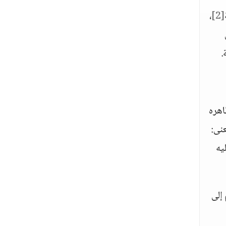
،
[2]
.
اهره
عنى:
يه
إلى