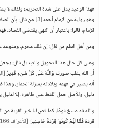
فهذا الوعيد يدل على شدة التحريم؛ ولذلك لا يم
وهو رواية عن الإمام أحمد
[3]
من قال: بأن الصلا
الإمام، قالوا: باعتبار أن النهي يقتضي الفساد، ف
ومن أهل العلم من قال: إن ذلك محرم، ومتوعد علي
وعلى كل حال هذا التحويل والتبديل قال: يجعل 
أن الله يقلب صورته وَاللَّهُ عَلَى كُلِّ شَيْءٍ قَدِيرٌ
[البق
أنه يصير في فهمه وبلادته بمنزلة الحمار، وهذا
دليل، والأصل حمل اللفظ على ظاهره، إلا لدليل 
والله قد مسخ قومًا، كما قص لنا خبر القرية من اليهو
قردة قُلْنَا لَهُمْ كُونُوا قِرَدَةً خَاسِئِينَ
[الأعراف:166]