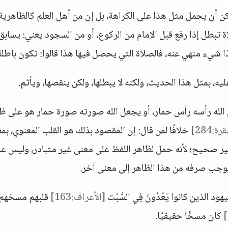
كن أن يحمل مثل هذا على الكراهة، بل إن من أهل العلم كالظاهرية
ة تبطل إذا رفع قبل الإمام من الركوع، أو من السجود يعني: يسابق
هذا شيء منهي عنه، فالصلاة التي يحصل فيها هذا قالوا: تكون باطلة
ه، بمثل هذا الحديث، ولكنه لا يبطلها، ولكن ينقصها، ويأثم.
الله رأسه رأس حمار، أو يجعل الله صورته صورة حمار هو على ظ
رة:284]
خلافًا لمن قال: إن المقصود بذلك هو القلب المعنوي، بم
 غير صحيح؛ لأنه حمل لظاهر اللفظ على معنى غير متبادر، وليس عل
يوجب صرفه من هذا الظاهر إلى معنى آخر.
د الذين كانوا يَعْدُونَ فِي السَّبْت
[الأعراف:163]
قلبهم مسخهم 
كان مسخًا حقيقيًا.