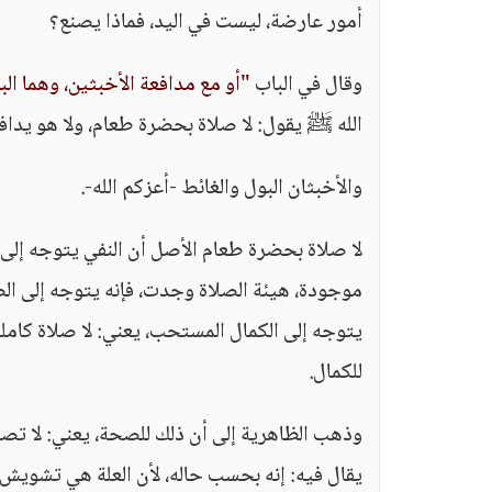
أمور عارضة، ليست في اليد، فماذا يصنع؟
وقال في الباب
"أو مع مدافعة الأخبثين، وهما الب
الله ﷺ يقول: لا صلاة بحضرة طعام، ولا هو يدافع
والأخبثان البول والغائط -أعزكم الله-.
لا صلاة بحضرة طعام الأصل أن النفي يتوجه إلى ا
موجودة، هيئة الصلاة وجدت، فإنه يتوجه إلى ال
يتوجه إلى الكمال المستحب، يعني: لا صلاة كامل
للكمال.
وذهب الظاهرية إلى أن ذلك للصحة، يعني: لا تصح
يقال فيه: إنه بحسب حاله، لأن العلة هي تشويش 