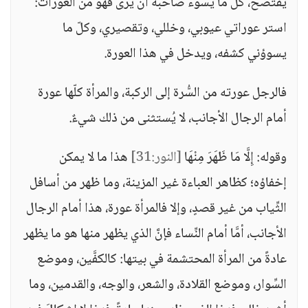
يفتضح، كلّ ما يسوء صاحبه أن يُرى فهو من العورات:
استر عوراتي عيوبي، وخللي، وتقصيري، وكلّ ما
يسوؤني كشفه، ويدخل في هذا العورة.
فالرجل عورته من السُّرة إلى الركبة، والمرأة كلّها عورة
أمام الرجال الأجانب، لا يُستثنى من ذلك شيءٌ.
وقوله: إِلَّا مَا ظَهَرَ مِنْهَا
[النور:31]
هذا ما لا يمكن
إخفاؤه؛ كظاهر العباءة غير المزينة، وما ظهر من أسافل
الثِّياب من غير قصدٍ، وإلا فالمرأة عورة، هذا أمام الرجال
الأجانب، أمَّا أمام النِّساء فإنَّ الذي يظهر منها هو ما يظهر
عادةً من المرأة المحتشمة في بيتها: كالكفَّين، وموضع
السِّوار، وموضع القلادة، والشعر، والوجه، والقدمين، وما