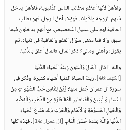
والأهلَ لأنها أعظم مطالب الناس الدُّنيوية، فالأهل يدخل
فيهم الزوجة والأولاد، فهؤلاء أهل الرجل، فهو يطلب
العافيةَ لهم على سبيل التَّخصيص، مع أنهم يدخلون فيما
سبق، وإلا فما معنى سؤال العفو والعافية في دُنياه، ثم
يقول: وأهلي ومالي؟ ذكر المال، فالمال أعلق بالدُّنيا.
والله  قال: الْمَالُ وَالْبَنُونَ زِينَةُ الْحَيَاةِ الدُّنْيَا
[الكهف:46]
، زينة الحياة الدنيا أشياء كثيرة، وذُكر في
سورة آل عمران جُمل منها: زُيِّنَ لِلنَّاسِ حُبُّ الشَّهَوَاتِ مِنَ
النِّسَاءِ وَالْبَنِينَ وَالْقَنَاطِيرِ الْمُقَنْطَرَةِ مِنَ الذَّهَبِ وَالْفِضَّةِ
وَالْخَيْلِ الْمُسَوَّمَةِ وَالْأَنْعَامِ وَالْحَرْثِ ذَلِكَ مَتَاعُ الْحَيَاةِ
الدُّنْيَا وَاللَّهُ عِنْدَهُ حُسْنُ الْمَآبِ
[آل عمران:14]
، فهذه كلّها