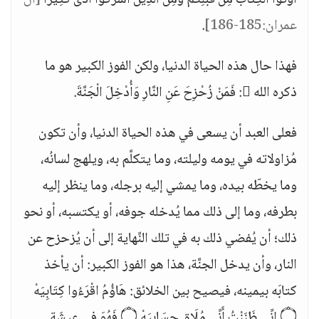
أُوتُوا الْكِتَابَ مِنْ قَبْلِكُمْ وَمِنَ الَّذِينَ أَشْرَكُوا أَذًى كَثِيرًا
[آل
عمران:185-186]
.
فهذا حال هذه الحياة الدنيا، ولكن الفوز الكبير هو ما
ذكره الله : فَمَنْ زُحْزِحَ عَنِ النَّارِ وَأُدْخِلَ الْجَنَّةَ.
فعلى العبد أن يسعى في هذه الحياة الدنيا، وأن تكون
مُزاولاته في يومه وليلته، وما يتكلَّم به، ويلهج لسانُه،
وما يخطّه بيده، وما يمشي إليه برجله، وما ينظر إليه
بطرفه، وما إلى ذلك مما يُدخله جوفه، أو يكتسبه، أو نحو
ذلك؛ أن يُفضي ذلك به في تلك النِّهاية إلى أن يُزحزح عن
النار، وأن يدخل الجنَّة، هذا هو الفوز الكبير: أن يأخذ
كتابَه بيمينه، فيصيح بين الخلائق: هَاؤُمُ اقْرَءُوا كِتَابِيَهْ
۝ إِنِّي ظَنَنْتُ أَنِّي مُلَاقٍ حِسَابِيَهْ ۝ فَهُوَ فِي عِيشَةٍ