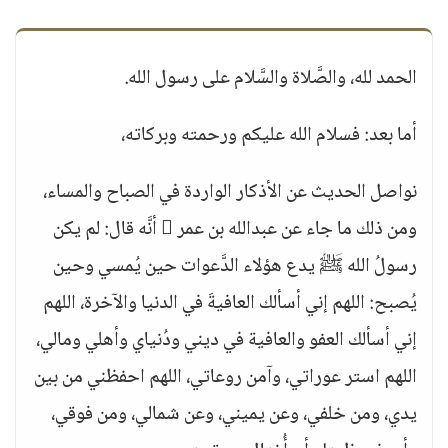
الحمد لله، والصَّلاة والسَّلام على رسول الله.
أما بعد: فسلام الله عليكم ورحمته وبركاته،
نواصل الحديث عن الأذكار الواردة في الصباح والمساء،
ومن ذلك ما جاء عن عبدالله بن عمر  أنَّه قال: لم يكن
رسولُ الله ﷺ يدع هؤلاء الدَّعوات حين يُمسي وحين
يُصبح: اللهم إني أسألك العافيةَ في الدنيا والآخرة، اللهم
إني أسألك العفو والعافية في ديني ودُنياي وأهلي ومالي،
اللهم استر عوراتي، وآمن روعاتي، اللهم احفظني من بين
يدي، ومن خلفي، وعن يميني، وعن شمالي، ومن فوقي،