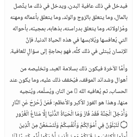
فيدخل في ذلك عافية البدن، ويدخل في ذلك ما يتَّصل
بالمال، وما يتعلق بالزوج والولد، وما يتعلق بأعماله ومهنه
ومُزاولاته، وما يتعلق بدراسته، بذهابه، بمجيئه، بأحواله
التي يُعافسها ويُلابسها في هذه الحياة الدنيا، فإنَّ
الإنسان يُبتلى في ذلك كلِّه، فهو بحاجةٍ إلى سؤالٍ للعافية.
وأمَّا الآخرة فيكون ذلك بسلامة العبد، وتخليصه من
أهوال وشدائد الموقف، فيُخفف ذلك عليه، وما يكون عند
الحساب، ثم يُعافيه الله  من النار، ويُسلّمه، ويُنجيه
منها، وهذا هو الفوز الأكبر والأعظم: فَمَنْ زُحْزِحَ عَنِ النَّارِ
وَأُدْخِلَ الْجَنَّةَ فَقَدْ فَازَ وَمَا الْحَيَاةُ الدُّنْيَا إِلَّا مَتَاعُ الْغُرُورِ
۝ لَتُبْلَوُنَّ فِي أَمْوَالِكُمْ وَأَنْفُسِكُمْ وَلَتَسْمَعُنَّ مِنَ الَّذِينَ