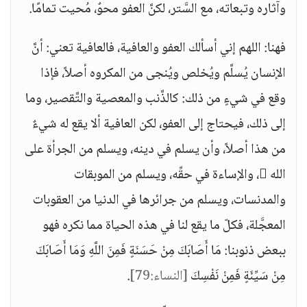
وآثاره وتبعاته، مع السَّتر، لكنَّ العفو محوٌ، مُحيت تمامًا.
فهنا: اللهم إني أسألك العفو والعافية، فالعافية تعني: أنَّ
الإنسان يُسلَّم ويُخلص ويُنجى من المكروه أصلاً، فإذا
وقع في شيءٍ من ذلك: كالذَّنب والمعصية والتَّقصير، وما
إلى ذلك، فيحتاج إلى العفو، لكن العافية ألا يقع له شيءٌ
من هذا أصلاً، وأن يسلم في دينه، ويسلم من الجرأة على
الله ، والإساءة في حقِّه، ويسلم من الموبقات
والمدنسات، ويسلم من جرائرها في الدنيا من العقوبات
المعجَّلة، فكلّ ما يقع لنا في هذه الحياة مما نكره فهو
ببعض ذنوبنا: مَا أَصَابَكَ مِنْ حَسَنَةٍ فَمِنَ اللَّهِ وَمَا أَصَابَكَ
مِنْ سَيِّئَةٍ فَمِنْ نَفْسِكَ
[النساء:79]
.