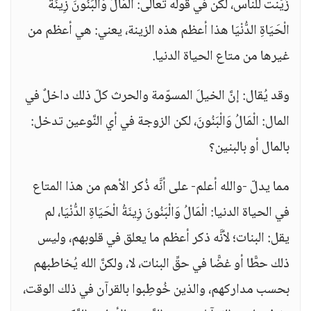
زُيِّنت للناس، لكن في قوله تعالى: الْمَالُ وَالْبَنُونَ زِينَةُ
الْحَيَاةِ الدُّنْيَا هذا أعظم هذه الزينة، يعني: هي أعظم من
غيرها من متاع الحياة الدنيا.
وقد يُقال: إنَّ الخيلَ المسوّمة والحرث كلّ ذلك داخلٌ في
المال: الْمَالُ وَالْبَنُونَ، لكن الزوجة في أي النَّوعين تدخل:
بالمال أو بالبنين؟
مما يدلّ -والله أعلم- على أنَّه ذُكر الأهم من هذا المتاع
في الحياة الدنيا: الْمَالُ وَالْبَنُونَ زِينَةُ الْحَيَاةِ الدُّنْيَا، لم
يقل: البنات؛ لأنَّه ذكر أعظم ما يعلق في قلوبهم، وليس
ذلك حطًّا أو غضًّا في حقِّ البنات، لا، ولكنَّ الله يُخاطبهم
بحسب مداركهم، والذين خُوطِبوا بالقرآن في ذلك الوقت،