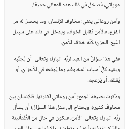
عوراتي، فتدخل في ذلك هذه المعاني جميعًا.
وآمن روعاتي يعني: مخاوف الإنسان، وما يحصل له من
الفزع، فالأمن يُقابل الخوف، ويدخل في ذلك على سبيل
التَّبع: الحزن؛ لأنَّه خلاف الأمن.
ففي هذا سؤالٌ من العبد لربِّه -تبارك وتعالى- أن يُجنِّبه
ويقيه كلَّ أسباب المخاوف، وما يُوقعه في الأحزان، أو
يُقلقه، أو يُزعجه.
وذُكرت بصيغة الجمع: آمن روعاتي لكثرتها، فالإنسان بين
مخاوفَ كثيرةٍ، ويحتاج إلى مثل هذا السؤال؛ أن يسأل
ربَّه -تبارك وتعالى- الأمن، فيكون في حالٍ من الطُّمأنينة