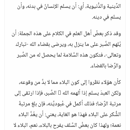
الدِّينية والدُّنيوية، أي: أن يسلم الإنسانُ في بدنه، وأن
يسلم في دينه.
وقد ذكر بعضُ أهل العلم في الكلام على هذه الجملة: أن
يُلهم الصَّبر على ما ينزل به، ويرضى بقضاء الله -تبارك
وتعالى-، فتكون هذه السَّلامة لما يحصل له من الصَّبر
والرِّضا بالقضاء.
كأن هؤلاء نظروا إلى كون البلاء مما لا بدَّ من وقوعه،
ولكن العبدَ يسلم إذا ألهمه الله  الصَّبر، فإذا ارتقى إلى
مرتبة الرِّضا؛ فذلك أكمل في عُبوديَّته، فإن بلغ مرتبةَ
الشُّكر على البلاء فهذا هو الغاية، يعني: أن يعُدَّ البلاء
نعمة؛ ولهذا كان بعضُ السَّلف يفرح بالبلاء، نعم، البلاء لا