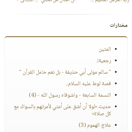
رب العرش العظيم ..."
أن أغتال من تحتي"
:: التـــالى->
مختارات
المتين
رجعية!.
" سالم مولى أبي حذيفة - بل نعم حامل القرآن "
قصة لوط عليه السلام..
النسمة السابعة - واشوقاه رسول الله - (4)
حديث «لولا أن أشق على أمتي لأمرتهم بالسواك مع
كل صلاة»
علاج الهموم (3)