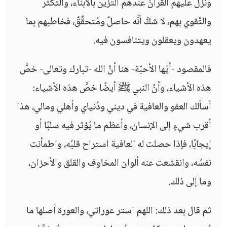
ونزل عليهم القرآنُ عندهم التَّزين بالأبناء، والتَّكثر
والتَّقوي بهم، لا شكَّ أنَّه حاصلٌ ومُتحقِّقٌ، فخاطبهم بما
يعهدون ويعقلون ويتنافسون فيه.
فالمقصود -أيّها الأحبّة- هنا أنَّ الله -تبارك وتعالى- خصَّ
هذه الأشياء، وأنَّ النبي ﷺ أيضًا خصَّ هذه الأشياء:
أسألك العفو والعافية في ديني ودُنياي وأهلي ومالي، هذا
أقرب شيءٍ إلى الإنسان، وأعظم ما يُؤثر فيه سلبًا أو
إيجابًا، فإذا حصلت له العافية استراح قلبُه، واطمأنت
نفسُه، وانقشعت عنه ألوان المخاوف والقلق والأحزان،
وما إلى ذلك.
ثم قال بعد ذلك: اللهم استر عوراتي، والعورة أصلها ما