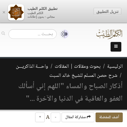
تطبيق الكلم الطيب
تنزيل التطبيق
×
الكلم الطيب
مجاني - بدون إعلانات
الرئيسية
بحوث ومقالات | المقالات
واحـــة الذاكريـــن
شرح حصن المسلم للشيخ خالد السبت
أذكار الصباح والمساء "اللهم إني أسألك
العفو والعافية في الدنيا والآخرة ..."
A
أضف للمفضلة
مشاركة المقال
-
+