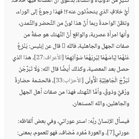
كثيرٍ من الأولياء والنِّساء، بدعوى أنَّ المسألة فيها خلافٌ،
أيُّ خلافٍ الذي يتحدَّثون عنه؟! فهذا رجوعٌ إلى الوراء،
وتظنّ الواحدةُ ربما أنَّ هذا لونٌ من التَّحضر والتَّمدن،
وأنها امرأة عصرية، والواقع أنَّ التَّهتك هو صفةٌ من
صفات الجهل والجاهلية، فالله  قال عن إبليس: يَنْزِعُ
عَنْهُمَا لِبَاسَهُمَا لِيُرِيَهُمَا سَوْآتِهِمَا
[الأعراف:27]
، هذا الذي
حصل بعد المعصية، وكذلك أيضًا قال الله: وَلَا تَبَرَّجْنَ
تَبَرُّجَ الْجَاهِلِيَّةِ الْأُولَى
[الأحزاب:33]
، فالحشمة حضارةٌ
ورُقيٌّ وذوقٌ، وأمَّا التَّهتك فهذا من صفات أهل الجهل
والجاهلين، والله المستعان.
فيسأل الإنسانُ ربَّه: استر عوراتي، وفي بعض ألفاظه:
عورتي
[7]
، والعورة مُفرد مُضاف، فهو للعموم، بمعنى: