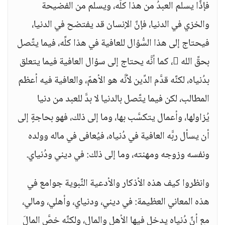
فإذًا يسلم العبدُ من هذا كلِّه، ويسلم من الفضيحة
والخزي في الدنيا، فإنَّ الإنسان قد يفتضح في الدنيا،
فيحتاج إلى هذا السُّؤال للعافية في هذا كلِّه، فيما يتَّصل
بحقِّ الله ، كما أنَّه يحتاج إلى سؤال العافية فيما يتعلق
بدُنياه، لكنَّه قدَّم الدِّين لأنَّه هو الأهمّ، والعافية فيه أعظم
المطالب، لكن فيما يتَّصل بالدنيا لا بدَّ للعبد من دنيا
يُزاولها، وأعمال يتكسَّب بها، وما إلى ذلك، فهو بحاجةٍ إلى
أن يسأل ربَّه العافية في دُنياه، فيُعافى في ماله وولده
ونفسه وزوجه ومهنته، وما إلى ذلك: في ديني ودُنياي.
وانظروا كيف هذه الأذكار والأدعية النَّبوية جوامع في
هذه المعاني العظيمة: في ديني، ودنياي، وأهلي، ومالي،
مع أنَّ دُنياه يدخل فيها الأهل والمال، ولكنَّه خصَّ المالَ