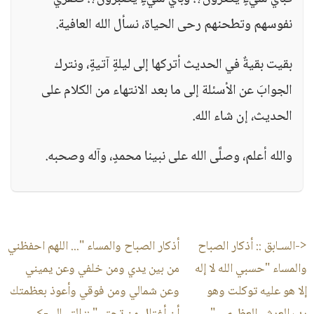
نفوسهم وتطحنهم رحى الحياة، نسأل الله العافية.
بقيت بقيةٌ في الحديث أتركها إلى ليلةٍ آتيةٍ، ونترك
الجوابَ عن الأسئلة إلى ما بعد الانتهاء من الكلام على
الحديث، إن شاء الله.
والله أعلم، وصلَّى الله على نبينا محمدٍ، وآله وصحبه.
<-السـابق ::
أذكار الصباح
أذكار الصباح والمساء "... اللهم احفظني
والمساء "حسبي الله لا إله
من بين يدي ومن خلفي وعن يميني
إلا هو عليه توكلت وهو
وعن شمالي ومن فوقي وأعوذ بعظمتك