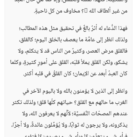
والسَّكينة؛ فتهدأ نفسُه وتطمئنّ، وإلا فما هي حال العبد
من غير ألطاف الله ؟ مخاوف من كل ناحيةٍ.
فهذا الدُّعاء له أثرٌ بالغٌ في تحقيق مثل هذه المطالب؛
ولذلك انظر إلى عامَّة ما يعصف بالخلق اليوم؛ كالقلق،
فالقلق مرض العصر، وكثيرٌ من الناس قد لا يتكلم، ولا
يشكو، ولكن القلق يملأ قلبَه، القلق على أمورٍ كثيرةٍ، وكلما
كان العبدُ أبعد عن الإيمان؛ كان القلقُ في قلبه أكثر.
وانظر إلى الذين لا يؤمنون بالله ولا باليوم الآخر في
الغرب ما حالهم مع القلق؟ حياتهم كلّها قلق؛ ولذلك تكثر
عندهم المصحّات النَّفسيَّة؛ لأنَّهم لا يعرفون الله، ولا
يذكرونه، ولا يرجون له ثوابًا، ولا يُؤمِّلون عائدةً، ولا أجرًا،
فبأي شيءٍ يتعزّون؟! وبأي شيءٍ يصبرون؟! فتفري