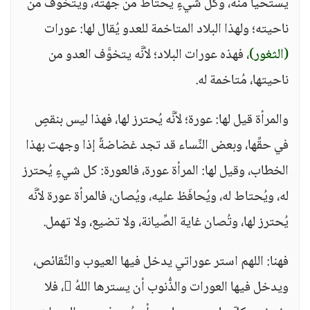
يُستحيا منه، وكل شيءٍ يُحتاط من جهته، ويُتخوَّف من
ناحيته؛ ولهذا البلاد المتاخمة للعدو يُقال لها: عورات
(الثغور)
، فهذه عورات البلاد؛ لأنَّه يتخوَّف العدو من
ناحيتها، مُتاخمة له.
والمرأة قيل لها: عورة؛ لأنَّه يُحترز لها، فهذا ليس بنقصٍ
في حقِّها، وبعض النِّساء قد تجد غضاضةً إذا وجهت بهذا
الخطاب، وقيل لها: المرأة عورة، فالعورة: كل شيءٍ يُحترز
له، ويُحتاط له، ويُحافَظ عليه، ويُصان، فالمرأة عورة لأنَّه
يُحترز لها، وتُصان غاية الصِّيانة، ولا تضيع، ولا تهمل.
فهنا: اللهم استر عوراتي يدخل فيها العيوب والنَّقائص،
ويدخل فيها العورات والذُّنوب أن يسترها اللهُ ، فلا