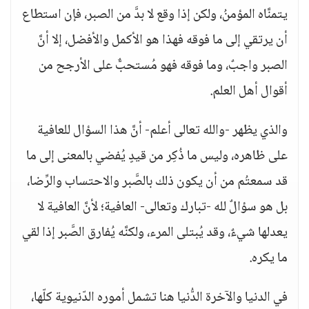
يتمنَّاه المؤمنُ، ولكن إذا وقع لا بدَّ من الصبر، فإن استطاع
أن يرتقي إلى ما فوقه فهذا هو الأكمل والأفضل، إلا أنَّ
الصبر واجبٌ، وما فوقه فهو مُستحبٌّ على الأرجح من
أقوال أهل العلم.
والذي يظهر -والله تعالى أعلم- أنَّ هذا السؤال للعافية
على ظاهره، وليس ما ذُكِر من قيدٍ يُفضي بالمعنى إلى ما
قد سمعتُم من أن يكون ذلك بالصَّبر والاحتساب والرِّضا،
بل هو سؤالٌ لله -تبارك وتعالى- العافية؛ لأنَّ العافية لا
يعدلها شيءٌ، وقد يُبتلى المرء، ولكنَّه يُفارق الصَّبر إذا لقي
ما يكره.
في الدنيا والآخرة الدُّنيا هنا تشمل أموره الدّنيوية كلّها،