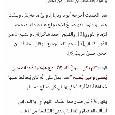
وأعوذ بعظمتك أن أُغتال من تحتي.
هذا الحديث أخرجه أبو داود
[1]
، وابنُ ماجه
[2]
، وسكت
عنه أبو داود، فهو صالحٌ للاحتجاج عنده، وقد صحَّحه
الإمامُ النَّووي
[3]
، والشيخ أحمد شاكر
[4]
، والشيخ ناصر
الدِّين الألباني
[5]
-رحم الله الجميع-، وقال الحافظُ ابن
حجر: حسنٌ غريبٌ
[6]
.
قوله:
"لم يكن رسولُ الله ﷺ يدع هؤلاء الدَّعوات حين
يُمسي وحين يُصبح"
هذا يدلّ على أنَّه كان يُحافظ عليها
مُحافظةً تامَّةً، لا يُخلّ بها في كل صباحٍ ومساءٍ.
يقول ﷺ في صدر هذا الدُّعاء: اللهم أي: يا الله، إني
أسألك العافية، والعافية بمعنى: السَّلامة من الآفات