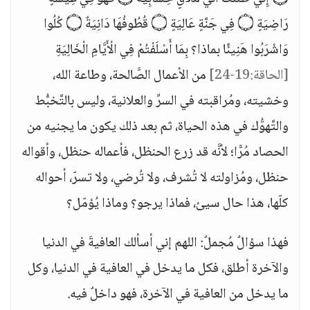
رَاضِيَةٍ ۝ فِي جَنَّةٍ عَالِيَةٍ ۝ قُطُوفُهَا دَانِيَةٌ ۝ كُلُوا
وَاشْرَبُوا هَنِيئًا بماذا؟ بِمَا أَسْلَفْتُمْ فِي الْأَيَّامِ الْخَالِيَةِ
[الحاقة:19-24]
من الأعمال الصَّالحة، وطاعة الله،
وخشيته، ومُراقبته في السرِّ والعلانية، وليس بالتَّخبُّط
والتَّهوُّك في هذه الحياة، ثم بعد ذلك يكون ما يجنيه من
الحصاد مُرًّا؛ لأنَّه قد زرع الحنظل، فأعماله حنظل، وأقواله
حنظل، ومُزاولته لا تُشرف، ولا تُرضي، ولا تسرّ، أحواله
كلّها، هذا حال سيئ، فماذا يرجو؟ وماذا يُؤمّل؟
فهذا سؤالٌ مُجملٌ: اللهم إني أسألك العافيةَ في الدنيا
والآخرة أطلق، فكل ما يدخل في العافية في الدنيا، وكل
ما يدخل من العافية في الآخرة، فهو داخلٌ فيه.