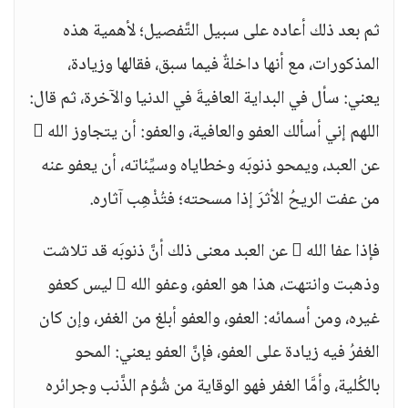
ثم بعد ذلك أعاده على سبيل التَّفصيل؛ لأهمية هذه
المذكورات، مع أنها داخلةٌ فيما سبق، فقالها وزيادة،
يعني: سأل في البداية العافيةَ في الدنيا والآخرة، ثم قال:
اللهم إني أسألك العفو والعافية، والعفو: أن يتجاوز الله 
عن العبد، ويمحو ذنوبَه وخطاياه وسيِّئاته، أن يعفو عنه
من عفت الريحُ الأثرَ إذا مسحته؛ فتُذْهِب آثاره.
فإذا عفا الله  عن العبد معنى ذلك أنَّ ذنوبَه قد تلاشت
وذهبت وانتهت، هذا هو العفو، وعفو الله  ليس كعفو
غيره، ومن أسمائه: العفو، والعفو أبلغ من الغفر، وإن كان
الغفرُ فيه زيادة على العفو، فإنَّ العفو يعني: المحو
بالكُلية، وأمَّا الغفر فهو الوقاية من شُؤم الذَّنب وجرائره