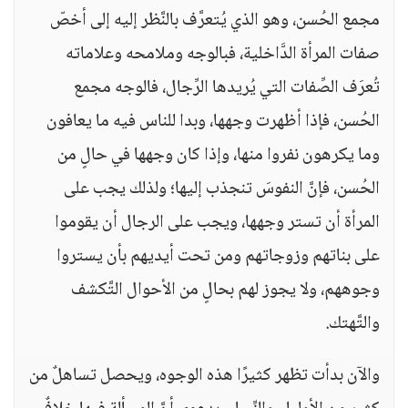
مجمع الحُسن، وهو الذي يُتعرَّف بالنَّظر إليه إلى أخصّ
صفات المرأة الدَّاخلية، فبالوجه وملامحه وعلاماته
تُعرَف الصِّفات التي يُريدها الرِّجال، فالوجه مجمع
الحُسن، فإذا أظهرت وجهها، وبدا للناس فيه ما يعافون
وما يكرهون نفروا منها، وإذا كان وجهها في حالٍ من
الحُسن، فإنَّ النفوسَ تنجذب إليها؛ ولذلك يجب على
المرأة أن تستر وجهها، ويجب على الرجال أن يقوموا
على بناتهم وزوجاتهم ومن تحت أيديهم بأن يستروا
وجوههم، ولا يجوز لهم بحالٍ من الأحوال التَّكشف
والتَّهتك.
والآن بدأت تظهر كثيرًا هذه الوجوه، ويحصل تساهلٌ من