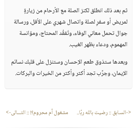
ثم بعد ذلك انطلق لكنز الصلة مع الأرحام من زيارةٍ
لمريض أو سفرٍ لصلة واتصال شهري على الأقل، ورسالة
جوال تحمل معاني الوفاء، وتَفقُد المحتاج، ومؤانسة
المهموم، ودعاء بظهر الغيب.
وبعدها ستذوق طعم الإحسان وستنزل على قلبك نسائم
الإيمان، وجرِّب تجد أكثر وأكثر من الخيرات والبركات.
<-السـابق ::
رضيت بالله ربًا..
مشغول أم محروم؟!
:: التـــالى->