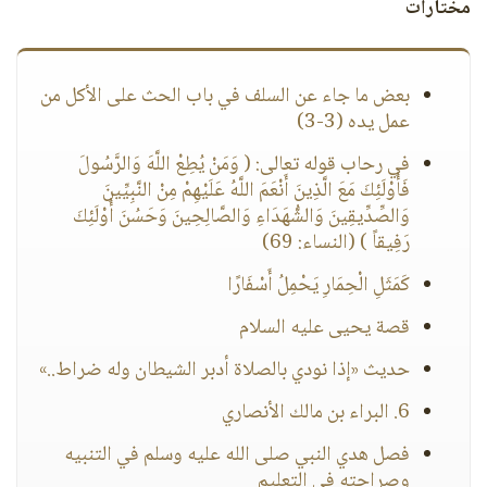
مختارات
بعض ما جاء عن السلف في باب الحث على الأكل من
عمل يده (3-3)
في رحاب قوله تعالى: ( وَمَنْ يُطِعْ اللَّهَ وَالرَّسُولَ
فَأُوْلَئِكَ مَعَ الَّذِينَ أَنْعَمَ اللَّهُ عَلَيْهِمْ مِنْ النَّبِيِّينَ
وَالصِّدِّيقِينَ وَالشُّهَدَاءِ وَالصَّالِحِينَ وَحَسُنَ أُوْلَئِكَ
رَفِيقاً ) (النساء: 69)
كَمَثَلِ الْحِمَارِ يَحْمِلُ أَسْفَارًا
قصة يحيى عليه السلام
حديث «إذا نودي بالصلاة أدبر الشيطان وله ضراط..»
6. البراء بن مالك الأنصاري
فصل هدي النبي صلى الله عليه وسلم في التنبيه
وصراحته في التعليم