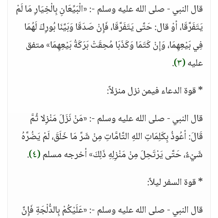
قال النبي - صلى الله عليه وسلم -: «الْبَيِّعَانِ بِالْخِيَارِ مَا لَمْ
يَتَفَرَّقَا، أوْ قال: حَتَّى يَتَفَرَّقَا، فَإِنْ صَدَقَا وَبَيَّنَا بُورِكَ لَهُمَا
فِي بَيْعِهِمَا، وَإِنْ كَتَمَا وَكَذَبَا مُحِقَتْ بَرَكَةُ بَيْعِهِمَا» متفق
عليه
(٣)
.
* قوة الدعاء فيمن نزل منزلاً:
قال النبي - صلى الله عليه وسلم -: «مَنْ نَزَلَ مَنْزِلا ثُمَّ
قَالَ: أعُوذُ بِكَلِمَاتِ اللهِ التَّامَّاتِ مِنْ شَرِّ مَا خَلَقَ، لَمْ يَضُرَّهُ
شَيْءٌ، حَتَّى يَرْتَحِلَ مِنْ مَنْزِلِهِ ذَلِكَ» أخرجه مسلم
(٤)
.
* قوة السفر ليلاً:
قال النبي - صلى الله عليه وسلم -: «عَلَيْكُمْ بِالدُّلْجَةِ فَإِنَّ