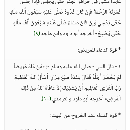
عَائِداً مَشَى فِي خَرَافَةِ الْجَنَّةِ حَتَّى يَجْلِسَ فَإِذَا جَلَسَ
غَمَرَتْهُ الرَّحْمَةُ فَإِنْ كَانَ غُدْوَةً صَلَّى عَلَيْهِ سَبْعُونَ أَلْفَ مَلَكٍ
حَتَّى يُمْسِيَ وَإِنْ كَانَ مَسَاءً صَلَّى عَلَيْهِ سَبْعُونَ أَلْفَ مَلَكٍ
حَتَّى يُصْبِحَ» أخرجه أبو داود وابن ماجه
(٩)
.
* قوة الدعاء للمريض:
١ - قال النبي - صلى الله عليه وسلم -: «مَنْ عَادَ مَرِيضاً
لَمْ يَحْضُرْ أَجَلُهُ فَقَالَ عِنْدَهُ سَبْعَ مِرَارٍ: أَسْأَلُ اللهَ الْعَظِيمَ
رَبَّ الْعَرْشِ الْعَظِيمِ أَنْ يَشْفِيَكَ إِلاَّ عَافَاهُ اللهُ مِنْ ذَلِكَ
الْمَرَضِ» أخرجه أبو داود والترمذي
(١٠)
.
* قوة الدعاء عند الخروج من البيت: