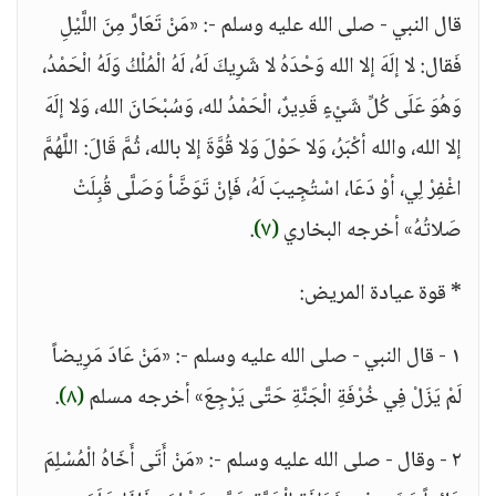
قال النبي - صلى الله عليه وسلم -: «مَنْ تَعَارَّ مِنَ اللَّيْلِ
فَقال: لا إلَهَ إلا الله وَحْدَهُ لا شَرِيكَ لَهُ، لَهُ الْمُلْكُ وَلَهُ الْحَمْدُ،
وَهُوَ عَلَى كُلِّ شَيْءٍ قَدِيرٌ، الْحَمْدُ لله، وَسُبْحَانَ الله، وَلا إلَهَ
إلا الله، والله أكْبَرُ، وَلا حَوْلَ وَلا قُوَّةَ إلا بالله، ثُمَّ قَالَ: اللَّهُمَّ
اغْفِرْ لِي، أوْ دَعَا، اسْتُجِيبَ لَهُ، فَإنْ تَوَضَّأ وَصَلَّى قُبِلَتْ
صَلاتُهُ» أخرجه البخاري
(٧)
.
* قوة عيادة المريض:
١ - قال النبي - صلى الله عليه وسلم -: «مَنْ عَادَ مَرِيضاً
لَمْ يَزَلْ فِي خُرْفَةِ الْجَنَّةِ حَتَّى يَرْجِعَ» أخرجه مسلم
(٨)
.
٢ - وقال - صلى الله عليه وسلم -: «مَنْ أَتَى أَخَاهُ الْمُسْلِمَ