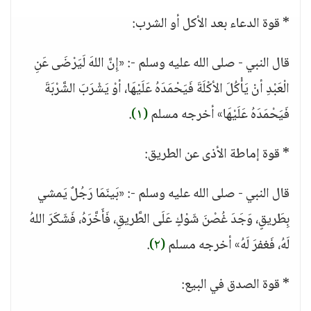
* قوة الدعاء بعد الأكل أو الشرب:
قال النبي - صلى الله عليه وسلم -: «إِنَّ اللهَ لَيَرْضَى عَنِ
الْعَبْدِ أنْ يَأْكُلَ الأكْلَةَ فَيَحْمَدَهُ عَلَيْهَا، أوْ يَشْرَبَ الشَّرْبَةَ
فَيَحْمَدَهُ عَلَيْهَا» أخرجه مسلم
(١)
.
* قوة إماطة الأذى عن الطريق:
قال النبي - صلى الله عليه وسلم -: «بَينَمَا رَجُلٌ يَمشي
بِطَريقٍ، وَجَدَ غُصْنَ شَوْكٍ عَلَى الطَّريقِ، فَأَخَّرَهُ، فَشَكَرَ اللهُ
لَهُ، فَغفرَ لَهُ» أخرجه مسلم
(٢)
.
* قوة الصدق في البيع: