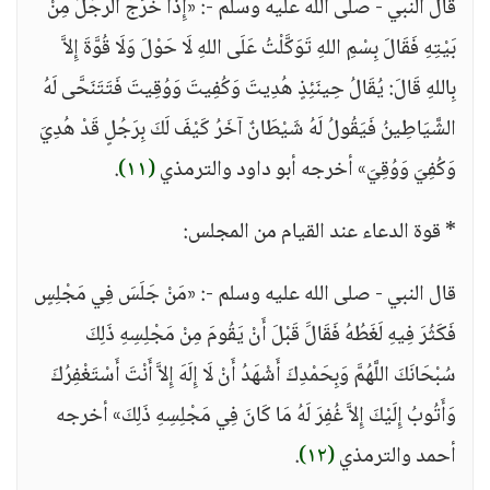
قال النبي - صلى الله عليه وسلم -: «إِذَا خَرَجَ الرَّجُلُ مِنْ
بَيْتِهِ فَقَالَ بِسْمِ اللهِ تَوَكَّلْتُ عَلَى اللهِ لَا حَوْلَ وَلَا قُوَّةَ إِلاَّ
بِاللهِ قَالَ: يُقَالُ حِينَئِذٍ هُدِيتَ وَكُفِيتَ وَوُقِيتَ فَتَتَنَحَّى لَهُ
الشَّيَاطِينُ فَيَقُولُ لَهُ شَيْطَانٌ آخَرُ كَيْفَ لَكَ بِرَجُلٍ قَدْ هُدِيَ
وَكُفِيَ وَوُقِيَ» أخرجه أبو داود والترمذي
(١١)
.
* قوة الدعاء عند القيام من المجلس:
قال النبي - صلى الله عليه وسلم -: «مَنْ جَلَسَ فِي مَجْلِسٍ
فَكَثُرَ فِيهِ لَغَطُهُ فَقَالََ قَبْلَ أَنْ يَقُومَ مِنْ مَجْلِسِهِ ذَلِكَ
سُبْحَانَكَ اللَّهُمَّ وَبِحَمْدِكَ أَشْهَدُ أَنْ لَا إِلَهَ إِلاَّ أَنْتَ أَسْتَغْفِرُكَ
وَأَتُوبُ إِلَيْكَ إِلاَّ غُفِرَ لَهُ مَا كَانَ فِي مَجْلِسِهِ ذَلِكَ» أخرجه
أحمد والترمذي
(١٢)
.