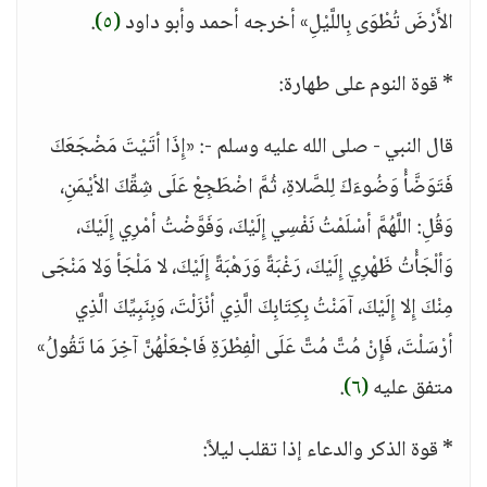
الأَرْضَ تُطْوَى بِاللَّيْلِ» أخرجه أحمد وأبو داود
(٥)
.
* قوة النوم على طهارة:
قال النبي - صلى الله عليه وسلم -: «إِذَا أتَيْتَ مَضْجَعَكَ
فَتَوَضَّأْ وَضُوءَكَ لِلصَّلاةِ، ثُمَّ اضْطَجِعْ عَلَى شِقِّكَ الأيْمَنِ،
وَقُلِ: اللَّهُمَّ أسْلَمْتُ نَفْسِي إِلَيْكَ، وَفَوَّضْتُ أمْرِي إِلَيْكَ،
وَألْجَأْتُ ظَهْرِي إِلَيْكَ، رَغْبَةً وَرَهْبَةً إِلَيْكَ، لا مَلْجَأ وَلا مَنْجَى
مِنْكَ إِلا إِلَيْكَ، آمَنْتُ بِكِتَابِكَ الَّذِي أنْزَلْتَ، وَبِنَبِيِّكَ الَّذِي
أرْسَلْتَ، فَإِنْ مُتَّ مُتَّ عَلَى الْفِطْرَةِ فَاجْعَلْهُنَّ آخِرَ مَا تَقُولُ»
متفق عليه
(٦)
.
* قوة الذكر والدعاء إذا تقلب ليلاً: