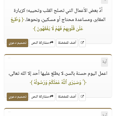
أدِّ بعض الأعمال التي تصلح القلب وتحييه؛ كزيارة
المقابر، ومساعدة محتاج أو مسكين، ونحوها،
﴿ وَطُبِعَ
عَلَىٰ قُلُوبِهِمْ فَهُمْ لَا يَفْقَهُونَ ﴾
أضف للمفضلة
مشاركة النص
تصميم دعوي
آية
اعمل اليوم حسنة بالسر، لا يطلع عليها أحد إلا الله تعالى،
﴿ ۚ وَسَيَرَى ٱللَّهُ عَمَلَكُمْ وَرَسُولُهُ ﴾
أضف للمفضلة
مشاركة النص
تصميم دعوي
آية