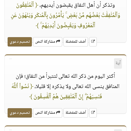
وتذكر أن أهل النفاق يقبضون أيديهم،
﴿ ٱلْمُنَٰفِقُونَ
وَٱلْمُنَٰفِقَٰتُ بَعْضُهُم مِّنۢ بَعْضٍ ۚ يَأْمُرُونَ بِٱلْمُنكَرِ وَيَنْهَوْنَ عَنِ
ٱلْمَعْرُوفِ وَيَقْبِضُونَ أَيْدِيَهُمْ ۚ ﴾
أضف للمفضلة
مشاركة النص
تصميم دعوي
آية
أكثر اليوم من ذكر الله تعالى لتتبرأ من النفاق؛ فإن
المنافق ينسى الله تعالى ولا يذكره إلا قليلا،
﴿ نَسُوا۟ ٱللَّهَ
فَنَسِيَهُمْ ۗ إِنَّ ٱلْمُنَٰفِقِينَ هُمُ ٱلْفَٰسِقُونَ ﴾
أضف للمفضلة
مشاركة النص
تصميم دعوي