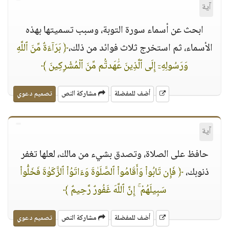
آية
ابحث عن أسماء سورة التوبة، وسبب تسميتها بهذه
الأسماء، ثم استخرج ثلاث فوائد من ذلك،
﴿ بَرَآءَةٌ مِّنَ ٱللَّهِ
وَرَسُولِهِۦٓ إِلَى ٱلَّذِينَ عَٰهَدتُّم مِّنَ ٱلْمُشْرِكِينَ ﴾
أضف للمفضلة
مشاركة النص
تصميم دعوي
آية
حافظ على الصلاة، وتصدق بشيء من مالك، لعلها تغفر
ذنوبك،
﴿ فَإِن تَابُوا۟ وَأَقَامُوا۟ ٱلصَّلَوٰةَ وَءَاتَوُا۟ ٱلزَّكَوٰةَ فَخَلُّوا۟
سَبِيلَهُمْ ۚ إِنَّ ٱللَّهَ غَفُورٌ رَّحِيمٌ ﴾
أضف للمفضلة
مشاركة النص
تصميم دعوي