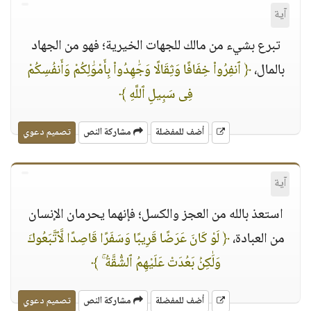
آية
تبرع بشيء من مالك للجهات الخيرية؛ فهو من الجهاد
بالمال،
﴿ ٱنفِرُوا۟ خِفَافًا وَثِقَالًا وَجَٰهِدُوا۟ بِأَمْوَٰلِكُمْ وَأَنفُسِكُمْ
فِى سَبِيلِ ٱللَّهِ ﴾
أضف للمفضلة
مشاركة النص
تصميم دعوي
آية
استعذ بالله من العجز والكسل؛ فإنهما يحرمان الإنسان
من العبادة،
﴿ لَوْ كَانَ عَرَضًا قَرِيبًا وَسَفَرًا قَاصِدًا لَّٱتَّبَعُوكَ
وَلَٰكِنۢ بَعُدَتْ عَلَيْهِمُ ٱلشُّقَّةُ ۚ ﴾
أضف للمفضلة
مشاركة النص
تصميم دعوي