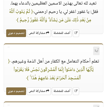
تعبد لله تعالى بهذين الاسمين العظيمين بالدعاء بهما،
فقل: يا غفور اغفر لي، يا رحيم ارحمني،
﴿ ثُمَّ يَتُوبُ ٱللَّهُ
مِنۢ بَعْدِ ذَٰلِكَ عَلَىٰ مَن يَشَآءُ ۗ وَٱللَّهُ غَفُورٌ رَّحِيمٌ ﴾
أضف للمفضلة
مشاركة النص
تصميم دعوي
آية
تعلم أحكام التعامل مع الكفار من أهل الذمة وغيرهم،
﴿
يَٰٓأَيُّهَا ٱلَّذِينَ ءَامَنُوٓا۟ إِنَّمَا ٱلْمُشْرِكُونَ نَجَسٌ فَلَا يَقْرَبُوا۟
ٱلْمَسْجِدَ ٱلْحَرَامَ بَعْدَ عَامِهِمْ هَٰذَا ۚ ﴾
أضف للمفضلة
مشاركة النص
تصميم دعوي