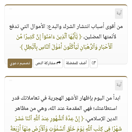
آية
من أقوى أسباب انتشار الشرك والبدع: الأموال التي تدفع
لأئمتها المضلين،
﴿ يَٰٓأَيُّهَا ٱلَّذِينَ ءَامَنُوٓا۟ إِنَّ كَثِيرًا مِّنَ
ٱلْأَحْبَارِ وَٱلرُّهْبَانِ لَيَأْكُلُونَ أَمْوَٰلَ ٱلنَّاسِ بِٱلْبَٰطِلِ ﴾
أضف للمفضلة
مشاركة النص
تصميم دعوي
آية
ابدأ من اليوم بإظهار الأشهر الهجرية في تعاملاتك قدر
استطاعتك؛ فهي المقدمة عند الله، وهي من مظاهر
الدين الإسلامي،
﴿ إِنَّ عِدَّةَ ٱلشُّهُورِ عِندَ ٱللَّهِ ٱثْنَا عَشَرَ
شَهْرًا فِى كِتَٰبِ ٱللَّهِ يَوْمَ خَلَقَ ٱلسَّمَٰوَٰتِ وَٱلْأَرْضَ مِنْهَآ أَرْبَعَةٌ