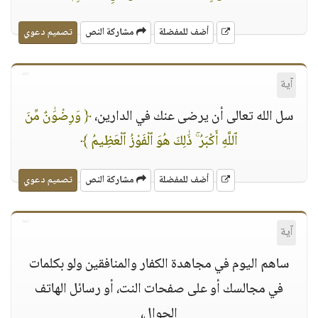
أضف للمفضلة
مشاركة النص
تصميم دعوي
آية
سل الله تعالى أن يرضى عنك في الدارين،
﴿ وَرِضْوَٰنٌ مِّنَ
ٱللَّهِ أَكْبَرُ ۚ ذَٰلِكَ هُوَ ٱلْفَوْزُ ٱلْعَظِيمُ ﴾
أضف للمفضلة
مشاركة النص
تصميم دعوي
آية
ساهم اليوم في مجاهدة الكفار والمنافقين ولو بكلمات
في مجالسك أو على صفحات النت، أو رسائل الهاتف
الجوال،