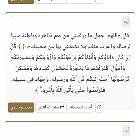
آية
قل: «اللهم اجعل ما رزقتني من نعم ظاهرة وباطنة سببا
لرضاك والقرب منك، ولا تشغلني بها عن محبتك»،
﴿ ﴾
قُلْ
إِن كَانَ ءَابَآؤُكُمْ وَأَبْنَآؤُكُمْ وَإِخْوَٰنُكُمْ وَأَزْوَٰجُكُمْ وَعَشِيرَتُكُمْ
وَأَمْوَٰلٌ ٱقْتَرَفْتُمُوهَا وَتِجَٰرَةٌ تَخْشَوْنَ كَسَادَهَا وَمَسَٰكِنُ
تَرْضَوْنَهَآ أَحَبَّ إِلَيْكُم مِّنَ ٱللَّهِ وَرَسُولِهِۦ وَجِهَادٍ فِى سَبِيلِهِۦ
فَتَرَبَّصُوا۟ حَتَّىٰ يَأْتِىَ ٱللَّهُ بِأَمْرِهِۦ ۗ ﴾
أضف للمفضلة
مشاركة النص
تصميم دعوي
آية