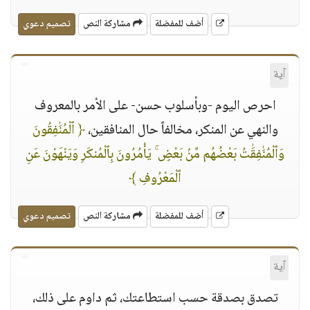
أضف للمفضلة
مشاركة النص
تصميم دعوي
آية
احرص اليوم -وبأسلوب حسن- على الأمر بالمعروف
والنهي عن المنكر، مخالفاً حال المنافقين،
﴿ ٱلْمُنَٰفِقُونَ
وَٱلْمُنَٰفِقَٰتُ بَعْضُهُم مِّنۢ بَعْضٍ ۚ يَأْمُرُونَ بِٱلْمُنكَرِ وَيَنْهَوْنَ عَنِ
ٱلْمَعْرُوفِ ﴾
أضف للمفضلة
مشاركة النص
تصميم دعوي
آية
تصدق بصدقة حسب استطاعتك، ثم داوم على ذلك،