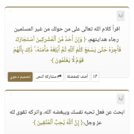
آية
اقرأ كلام الله تعالى على من حولك من غير المسلمين
رجاء هدايتهم،
﴿ وَإِنْ أَحَدٌ مِّنَ ٱلْمُشْرِكِينَ ٱسْتَجَارَكَ
فَأَجِرْهُ حَتَّىٰ يَسْمَعَ كَلَٰمَ ٱللَّهِ ثُمَّ أَبْلِغْهُ مَأْمَنَهُۥ ۚ ذَٰلِكَ بِأَنَّهُمْ
قَوْمٌ لَّا يَعْلَمُونَ ﴾
أضف للمفضلة
مشاركة النص
تصميم دعوي
آية
ابحث عن فعل تحبه نفسك ويبغضه الله، واتركه تقوى لله
عز وجل،
﴿ إِنَّ ٱللَّهَ يُحِبُّ ٱلْمُتَّقِينَ ﴾