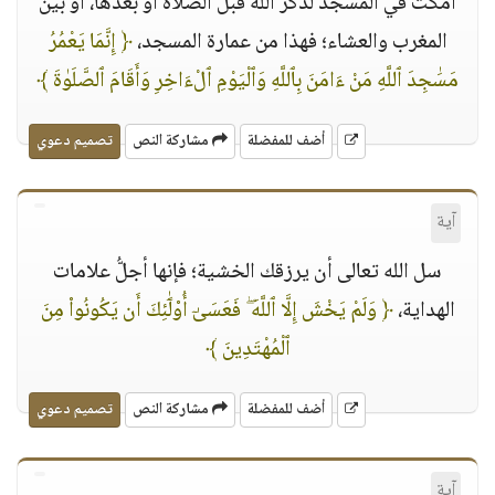
امكث في المسجد لذكر الله قبل الصلاة أو بعدها، أو بين
المغرب والعشاء؛ فهذا من عمارة المسجد،
﴿ إِنَّمَا يَعْمُرُ
مَسَٰجِدَ ٱللَّهِ مَنْ ءَامَنَ بِٱللَّهِ وَٱلْيَوْمِ ٱلْءَاخِرِ وَأَقَامَ ٱلصَّلَوٰةَ ﴾
أضف للمفضلة
مشاركة النص
تصميم دعوي
آية
سل الله تعالى أن يرزقك الخشية؛ فإنها أجلُّ علامات
الهداية،
﴿ وَلَمْ يَخْشَ إِلَّا ٱللَّهَ ۖ فَعَسَىٰٓ أُو۟لَٰٓئِكَ أَن يَكُونُوا۟ مِنَ
ٱلْمُهْتَدِينَ ﴾
أضف للمفضلة
مشاركة النص
تصميم دعوي
آية