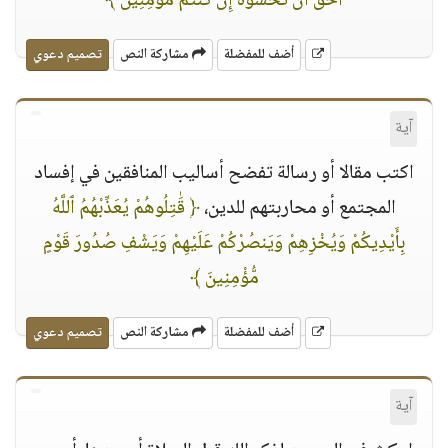
أَحَقُّ أَن تَخْشَوْهُ إِن كُنتُم مُّؤْمِنِينَ ﴾
أضف للمفضلة
مشاركة النص
تصميم دعوي
آية
اكتب مقالا أو رسالة تفضح أساليب المنافقين في إفساد
المجتمع أو محاربتهم للدين،
﴿ قَٰتِلُوهُمْ يُعَذِّبْهُمُ ٱللَّهُ
بِأَيْدِيكُمْ وَيُخْزِهِمْ وَيَنصُرْكُمْ عَلَيْهِمْ وَيَشْفِ صُدُورَ قَوْمٍ
مُّؤْمِنِينَ ﴾
أضف للمفضلة
مشاركة النص
تصميم دعوي
آية