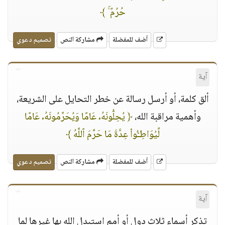
حُرُمٌ ۚ ﴾
أضف للمفضلة
مشاركة النص
تصميم دعوي
آية
ألق كلمة، أو أرسل رسالة عن خطر التحايل على الشريعة،
وأهمية مراقبة الله،
﴿ يُحِلُّونَهُۥ عَامًا وَيُحَرِّمُونَهُۥ عَامًا
لِّيُوَاطِـُٔوا۟ عِدَّةَ مَا حَرَّمَ ٱللَّهُ ﴾
أضف للمفضلة
مشاركة النص
تصميم دعوي
آية
تذكر أسماء ثلاث دول أو أمم استبدل الله بها غيرها لما