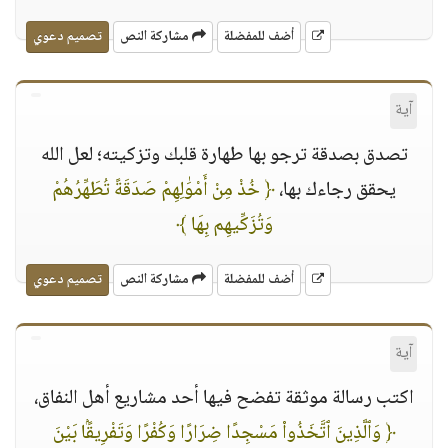
أضف للمفضلة
مشاركة النص
تصميم دعوي
آية
تصدق بصدقة ترجو بها طهارة قلبك وتزكيته؛ لعل الله
يحقق رجاءك بها،
﴿ خُذْ مِنْ أَمْوَٰلِهِمْ صَدَقَةً تُطَهِّرُهُمْ
وَتُزَكِّيهِم بِهَا ﴾
أضف للمفضلة
مشاركة النص
تصميم دعوي
آية
اكتب رسالة موثقة تفضح فيها أحد مشاريع أهل النفاق،
﴿ وَٱلَّذِينَ ٱتَّخَذُوا۟ مَسْجِدًا ضِرَارًا وَكُفْرًا وَتَفْرِيقًۢا بَيْنَ