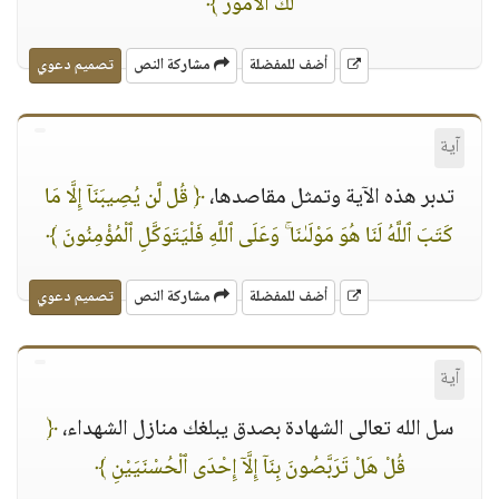
لَكَ ٱلْأُمُورَ ﴾
أضف للمفضلة
مشاركة النص
تصميم دعوي
آية
تدبر هذه الآية وتمثل مقاصدها،
﴿ قُل لَّن يُصِيبَنَآ إِلَّا مَا
كَتَبَ ٱللَّهُ لَنَا هُوَ مَوْلَىٰنَا ۚ وَعَلَى ٱللَّهِ فَلْيَتَوَكَّلِ ٱلْمُؤْمِنُونَ ﴾
أضف للمفضلة
مشاركة النص
تصميم دعوي
آية
سل الله تعالى الشهادة بصدق يبلغك منازل الشهداء،
﴿
قُلْ هَلْ تَرَبَّصُونَ بِنَآ إِلَّآ إِحْدَى ٱلْحُسْنَيَيْنِ ﴾