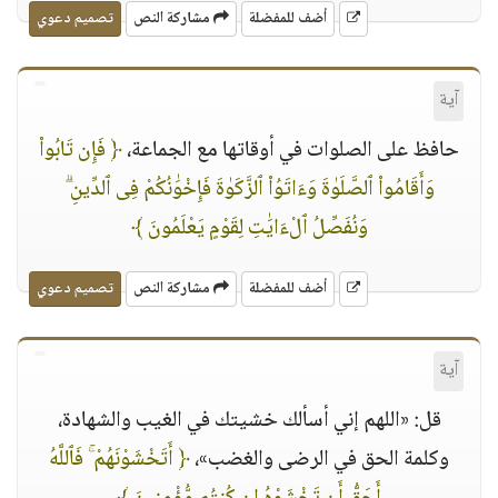
أضف للمفضلة
مشاركة النص
تصميم دعوي
آية
حافظ على الصلوات في أوقاتها مع الجماعة،
﴿ فَإِن تَابُوا۟
وَأَقَامُوا۟ ٱلصَّلَوٰةَ وَءَاتَوُا۟ ٱلزَّكَوٰةَ فَإِخْوَٰنُكُمْ فِى ٱلدِّينِ ۗ
وَنُفَصِّلُ ٱلْءَايَٰتِ لِقَوْمٍ يَعْلَمُونَ ﴾
أضف للمفضلة
مشاركة النص
تصميم دعوي
آية
قل: «اللهم إني أسألك خشيتك في الغيب والشهادة،
وكلمة الحق في الرضى والغضب»،
﴿ أَتَخْشَوْنَهُمْ ۚ فَٱللَّهُ