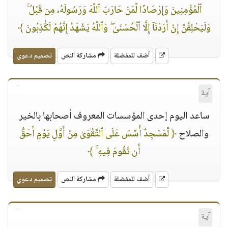
ٱلْمُؤْمِنِينَ وَإِرْصَادًا لِّمَنْ حَارَبَ ٱللَّهَ وَرَسُولَهُۥ مِن قَبْلُ ۚ
وَلَيَحْلِفُنَّ إِنْ أَرَدْنَآ إِلَّا ٱلْحُسْنَىٰ ۖ وَٱللَّهُ يَشْهَدُ إِنَّهُمْ لَكَٰذِبُونَ ﴾
أضف للمفضلة
مشاركة النص
تصميم دعوي
آية
ساعد اليوم إحدى المؤسسات المعروف أصحابها بالخير
والصلاح
﴿ لَّمَسْجِدٌ أُسِّسَ عَلَى ٱلتَّقْوَىٰ مِنْ أَوَّلِ يَوْمٍ أَحَقُّ
أَن تَقُومَ فِيهِ ۚ ﴾
أضف للمفضلة
مشاركة النص
تصميم دعوي
آية