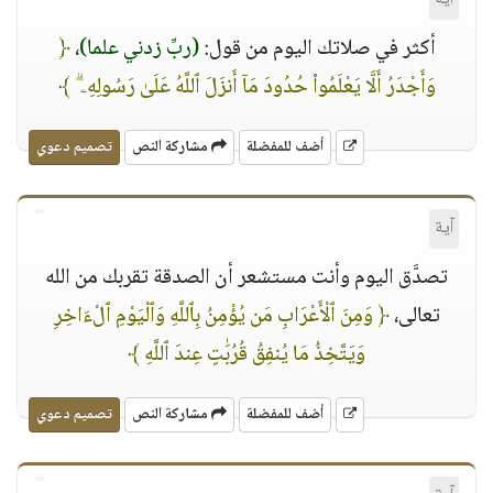
أكثر في صلاتك اليوم من قول:
(ربِّ زدني علما)
،
﴿
وَأَجْدَرُ أَلَّا يَعْلَمُوا۟ حُدُودَ مَآ أَنزَلَ ٱللَّهُ عَلَىٰ رَسُولِهِۦ ۗ ﴾
أضف للمفضلة
مشاركة النص
تصميم دعوي
آية
تصدَّق اليوم وأنت مستشعر أن الصدقة تقربك من الله
تعالى،
﴿ وَمِنَ ٱلْأَعْرَابِ مَن يُؤْمِنُ بِٱللَّهِ وَٱلْيَوْمِ ٱلْءَاخِرِ
وَيَتَّخِذُ مَا يُنفِقُ قُرُبَٰتٍ عِندَ ٱللَّهِ ﴾
أضف للمفضلة
مشاركة النص
تصميم دعوي