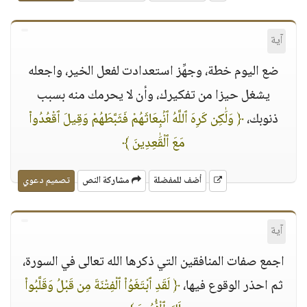
آية
ضع اليوم خطة، وجهِّز استعدادت لفعل الخير، واجعله
يشغل حيزا من تفكيرك، وأن لا يحرمك منه بسبب
ذنوبك،
﴿ وَلَٰكِن كَرِهَ ٱللَّهُ ٱنۢبِعَاثَهُمْ فَثَبَّطَهُمْ وَقِيلَ ٱقْعُدُوا۟
مَعَ ٱلْقَٰعِدِينَ ﴾
أضف للمفضلة
مشاركة النص
تصميم دعوي
آية
اجمع صفات المنافقين التي ذكرها الله تعالى في السورة،
ثم احذر الوقوع فيها،
﴿ لَقَدِ ٱبْتَغَوُا۟ ٱلْفِتْنَةَ مِن قَبْلُ وَقَلَّبُوا۟