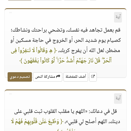
آية
قم بعمل تجاهد فيه نفسك، وتضحي براحتك ونشاطك؛
كصيام يوم شديد الحر، أو الخروج في حاجة مسكين أو
مضطر، لعل الله أن يفرج كربك،
﴿ هِ وَقَالُوا۟ لَا تَنفِرُوا۟ فِى
ٱلْحَرِّ ۗ قُلْ نَارُ جَهَنَّمَ أَشَدُّ حَرًّا ۚ لَّوْ كَانُوا۟ يَفْقَهُونَ ﴾
أضف للمفضلة
مشاركة النص
تصميم دعوي
آية
قل في دعائك: «اللهم يا مقلب القلوب ثبت قلبي على
دينك، اللهم أصلح لي قلبي»،
﴿ وَطُبِعَ عَلَىٰ قُلُوبِهِمْ فَهُمْ لَا