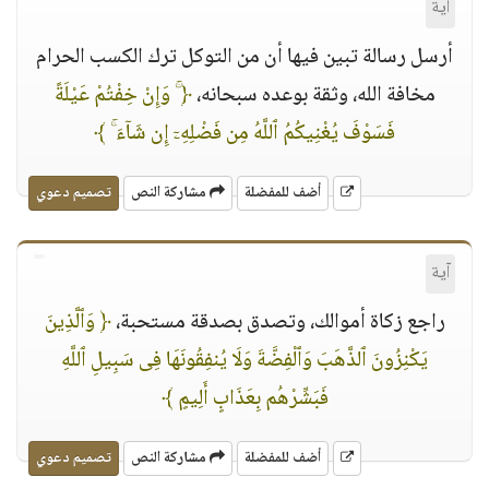
آية
أرسل رسالة تبين فيها أن من التوكل ترك الكسب الحرام
مخافة الله، وثقة بوعده سبحانه،
﴿ ۚ وَإِنْ خِفْتُمْ عَيْلَةً
فَسَوْفَ يُغْنِيكُمُ ٱللَّهُ مِن فَضْلِهِۦٓ إِن شَآءَ ۚ ﴾
أضف للمفضلة
مشاركة النص
تصميم دعوي
آية
راجع زكاة أموالك، وتصدق بصدقة مستحبة،
﴿ وَٱلَّذِينَ
يَكْنِزُونَ ٱلذَّهَبَ وَٱلْفِضَّةَ وَلَا يُنفِقُونَهَا فِى سَبِيلِ ٱللَّهِ
فَبَشِّرْهُم بِعَذَابٍ أَلِيمٍ ﴾
أضف للمفضلة
مشاركة النص
تصميم دعوي