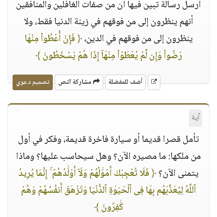
أرسل رسالة تبين فيها أن من صفات الغافلين والمنافقين
أنهم ينظرون إلى من فوقهم في زينة الدنيا فقط، ولا
ينظرون إلى من فوقهم في الدين،
﴿ فَإِنْ أُعْطُوا۟ مِنْهَا
رَضُوا۟ وَإِن لَّمْ يُعْطَوْا۟ مِنْهَآ إِذَا هُمْ يَسْخَطُونَ ﴾
أضف للمفضلة
مشاركة النص
تصميم دعوي
آية
تأمل قصرا قديما أو سيارة فاخرة قديمة، وفكر في أول
من ملكها: ما مصيره الآن؟ وهل سيحاسب عليها؟ وماذا
يتمنى الآن؟
﴿ فَلَا تُعْجِبْكَ أَمْوَٰلُهُمْ وَلَآ أَوْلَٰدُهُمْ ۚ إِنَّمَا يُرِيدُ
ٱللَّهُ لِيُعَذِّبَهُم بِهَا فِى ٱلْحَيَوٰةِ ٱلدُّنْيَا وَتَزْهَقَ أَنفُسُهُمْ وَهُمْ
كَٰفِرُونَ ﴾