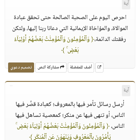
آية
احرص اليوم على الصحبة الصالحة حتى تحقق عبادة
الموالاة، والمؤاخاة الإيمانية التي دعانا ربنا إليها، ولتكن
رفقتك الدائمة،
﴿ وَٱلْمُؤْمِنُونَ وَٱلْمُؤْمِنَٰتُ بَعْضُهُمْ أَوْلِيَآءُ
بَعْضٍ ۚ ﴾
أضف للمفضلة
مشاركة النص
تصميم دعوي
آية
أرسل رسائل تأمر فيها بالمعروف؛ كعبادة قصَّر فيها
الناس، أو تنهى فيها عن منكر؛ كمعصية تساهل فيها
الناس،
﴿ وَٱلْمُؤْمِنُونَ وَٱلْمُؤْمِنَٰتُ بَعْضُهُمْ أَوْلِيَآءُ بَعْضٍ ۚ
يَأْمُرُونَ بِٱلْمَعْرُوفِ وَيَنْهَوْنَ عَنِ ٱلْمُنكَرِ ﴾