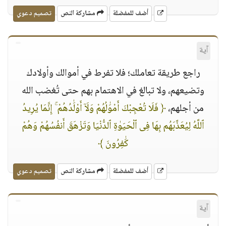
أضف للمفضلة
مشاركة النص
تصميم دعوي
آية
راجع طريقة تعاملك؛ فلا تفرط في أموالك وأولادك
وتضيعهم، ولا تبالغ في الاهتمام بهم حتى تُغضب الله
من أجلهم،
﴿ فَلَا تُعْجِبْكَ أَمْوَٰلُهُمْ وَلَآ أَوْلَٰدُهُمْ ۚ إِنَّمَا يُرِيدُ
ٱللَّهُ لِيُعَذِّبَهُم بِهَا فِى ٱلْحَيَوٰةِ ٱلدُّنْيَا وَتَزْهَقَ أَنفُسُهُمْ وَهُمْ
كَٰفِرُونَ ﴾
أضف للمفضلة
مشاركة النص
تصميم دعوي
آية