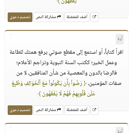
يَفْقَهُونَ ﴾
أضف للمفضلة
مشاركة النص
تصميم دعوي
آية
اقرأ كتاباً، أو استمع إلى مقطع صوتي يرفع همتك للطاعة
وعمل الخير؛ ككتب السنة النبوية وتراجم الأعلام؛
فالرضا بالدون والمعصية من شأن المنافقين، لا من
صفات المؤمنين،
﴿ رَضُوا۟ بِأَن يَكُونُوا۟ مَعَ ٱلْخَوَالِفِ وَطُبِعَ
عَلَىٰ قُلُوبِهِمْ فَهُمْ لَا يَفْقَهُونَ ﴾
أضف للمفضلة
مشاركة النص
تصميم دعوي
آية