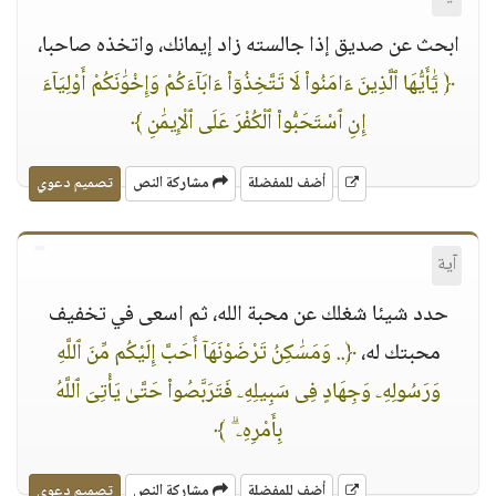
ابحث عن صديق إذا جالسته زاد إيمانك، واتخذه صاحبا،
﴿ يَٰٓأَيُّهَا ٱلَّذِينَ ءَامَنُوا۟ لَا تَتَّخِذُوٓا۟ ءَابَآءَكُمْ وَإِخْوَٰنَكُمْ أَوْلِيَآءَ
إِنِ ٱسْتَحَبُّوا۟ ٱلْكُفْرَ عَلَى ٱلْإِيمَٰنِ ﴾
أضف للمفضلة
مشاركة النص
تصميم دعوي
آية
حدد شيئا شغلك عن محبة الله، ثم اسعى في تخفيف
محبتك له،
﴿.. وَمَسَٰكِنُ تَرْضَوْنَهَآ أَحَبَّ إِلَيْكُم مِّنَ ٱللَّهِ
وَرَسُولِهِۦ وَجِهَادٍ فِى سَبِيلِهِۦ فَتَرَبَّصُوا۟ حَتَّىٰ يَأْتِىَ ٱللَّهُ
بِأَمْرِهِۦ ۗ ﴾
أضف للمفضلة
مشاركة النص
تصميم دعوي