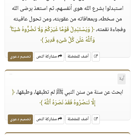
استبدلوا بشرع الله هوى أنفسهم، ثم استعذ برضى الله
من سخطه، وبمعافاته من عقوبته، ومن تحول عافيته
وفجاءة نقمته،
﴿ وَيَسْتَبْدِلْ قَوْمًا غَيْرَكُمْ وَلَا تَضُرُّوهُ شَيْـًٔا ۗ
وَٱللَّهُ عَلَىٰ كُلِّ شَىْءٍ قَدِيرٌ ﴾
أضف للمفضلة
مشاركة النص
تصميم دعوي
آية
ابحث عن سنة من سنن النبي ﷺ لم تطبقها، وطبقها،
﴿
إِلَّا تَنصُرُوهُ فَقَدْ نَصَرَهُ ٱللَّهُ ﴾
أضف للمفضلة
مشاركة النص
تصميم دعوي