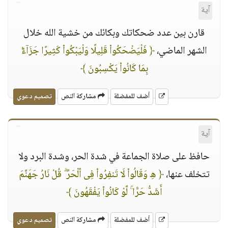
آية
قارن بين عدد ضحكاتك وبكائك من خشية الله خلال
الشهر الماضي،
﴿ فَلْيَضْحَكُوا۟ قَلِيلًا وَلْيَبْكُوا۟ كَثِيرًا جَزَآءًۢ
بِمَا كَانُوا۟ يَكْسِبُونَ ﴾
أضف للمفضلة
مشاركة النص
تصميم دعوي
آية
حافظ على صلاة الجماعة في شدة الحر، وشدة البرد ولا
تتخلف عنها،
﴿ هِ وَقَالُوا۟ لَا تَنفِرُوا۟ فِى ٱلْحَرِّ ۗ قُلْ نَارُ جَهَنَّمَ
أَشَدُّ حَرًّا ۚ لَّوْ كَانُوا۟ يَفْقَهُونَ ﴾
أضف للمفضلة
مشاركة النص
تصميم دعوي