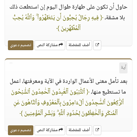
حاول أن تكون على طهارة طوال اليوم إن استطعت ذلك
بلا مشقة،
﴿ فِيهِ رِجَالٌ يُحِبُّونَ أَن يَتَطَهَّرُوا۟ ۚ وَٱللَّهُ يُحِبُّ
ٱلْمُطَّهِّرِينَ ﴾
أضف للمفضلة
مشاركة النص
تصميم دعوي
آية
بعد تأمل معنى الأعمال الواردة في الآية ومعرفتها، اعمل
ما تستطيع منها،
﴿ ٱلتَّٰٓئِبُونَ ٱلْعَٰبِدُونَ ٱلْحَٰمِدُونَ ٱلسَّٰٓئِحُونَ
ٱلرَّٰكِعُونَ ٱلسَّٰجِدُونَ ٱلْءَامِرُونَ بِٱلْمَعْرُوفِ وَٱلنَّاهُونَ عَنِ
ٱلْمُنكَرِ وَٱلْحَٰفِظُونَ لِحُدُودِ ٱللَّهِ ۗ وَبَشِّرِ ٱلْمُؤْمِنِينَ ﴾
أضف للمفضلة
مشاركة النص
تصميم دعوي