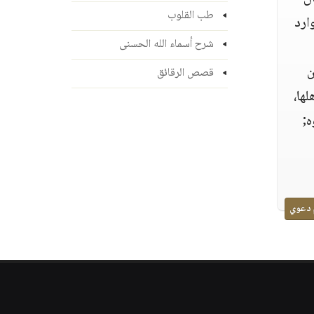
طب القلوب
ارد
شرح أسماء الله الحسنى
ن
قصص الرقائق
ها،
ه;
 دعوي