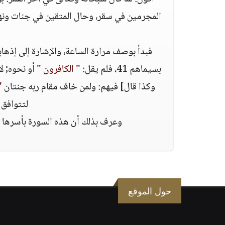
المجرمين في سقر، وحال المتقين في جنات ونهر
فبدأ بوصف مرارة الساعة، والإشارة إلى إذهاب
بسيماهم 41، فلم يقل:
" الكافرون "
أو نحوه; ل
وكذا قال] فيهم: ولمن خاف مقام ربه جنتان
 "
لتتوافق 
وعرف بذلك أن هذه السورة بأسرها شر
حول الموقع