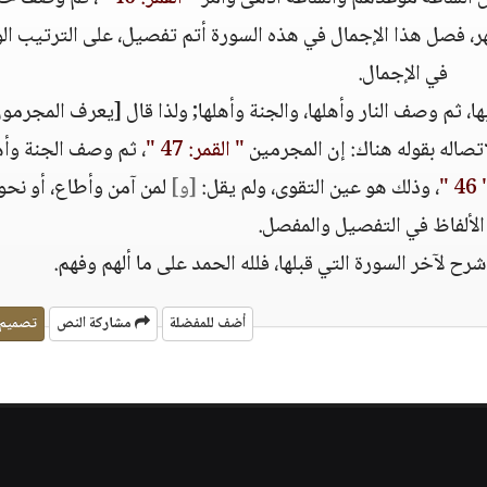
، فصل هذا الإجمال في هذه السورة أتم تفصيل، على الترتيب الو
في الإجمال.
ها، ثم وصف النار وأهلها، والجنة وأهلها; ولذا قال [يعرف المجرمو
اتصاله بقوله هناك: إن المجرمين
" القمر: 47 "
، ثم وصف الجنة وأهل
" 46
، وذلك هو عين التقوى، ولم يقل:
[و]
لمن آمن وأطاع، أو نحو
الألفاظ في التفصيل والمفصل.
ح لآخر السورة التي قبلها، فلله الحمد على ما ألهم وفهم.
أضف للمفضلة
مشاركة النص
تصميم