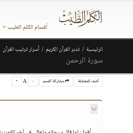
أقسام الكلم الطيب
الرئيسية
تدبر القرآن الكريم
أسرار ترتيب القرآن
سورة الرحمن
A
أضف للمفضلة
مشاركة القسم
-
+
آية
أقول: لما قال سبحانه وتعالى في آخر القمر: