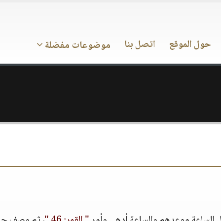
حول الموقع
اتصل بنا
موضوعات مفضلة
 بل الساعة موعدهم والساعة أدهى وأمر
" القمر: 46 "
، ثم وصف حا