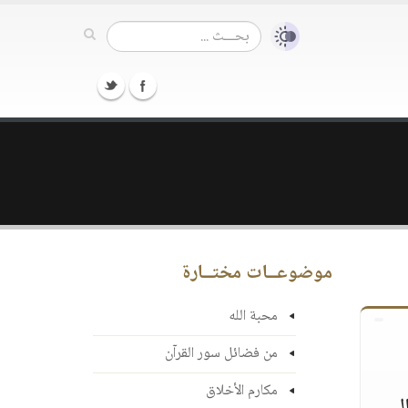
موضوعــات مختــارة
محبة الله
من فضائل سور القرآن
مكارم الأخلاق
ل