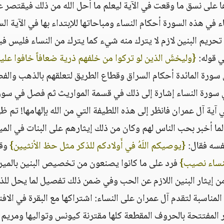
ا على نسق ما وقعت في الآية ليعلم ما أحل الله من ذلك فيقتصر ع
 في هذه السورة أحكام النساء ومباحاتها للإبتداء بها في الآية الس
تحريم البنين لازم لا يترك منه شيء كما يترك من النساء فليس في
له‏:‏ ‏
{‏وليخشَ الذين لو تركوا من خلفهم ذرية ضعافاً خافوا علي
 سورة المائدة أحكام السراق وقطاع الطريق لتعلقهم بالذهب والف
 في سورة النساء إشارة إلى ذلك في قسمة المواريث ثم فصل في سور
آية آل عمران فانظر إلى هذه اللطيفة التي من الله بإلهامها‏!‏ تم ظ
 لما أخبر بحب الناس لهم وكان من ذلك إيثارهم على البنات في الم
 فقال‏:‏ ‏
{‏يوصيكم اللَهُ في أَولادكم للذكر مثل حظ الأنثيين‏}
‏ وقا
لنساء نصيب‏}
‏ فرد على ما كانوا يصنعون من تخصيص البنين بالمي
ن إيثار البنين اللازم عن الحب وفي ضمن ذلك تفصيل لما يحل للذ
ناسبة لتقدم آل عمران على النساء‏:‏ اشتراكها مع البقرة في الافت
سور المفتتحة بالحروف المقطعة كلها مقترنة كيونس وتواليها ومريم