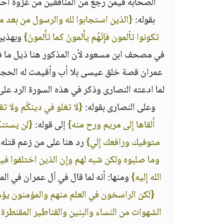
الصحابة فيمن رجع من المنافقين من غزوة أحد 
بقوله‏:‏ ‏
{‏الذين استجابوا لله والرسول من بعد ما 
تكونوا تألمون فإِنَهُم يأَلمونَ كما تأَلمونَ‏}
‏ وبهذي
في مصحف ابن مسعود لأن المذكور هنا ذيل ما في آ
عمران قصة خلق عيسى بلا أب وأقيمت له الحجة بآد
لما ادعته النصارى وذكر في هذه السورة الرد على الفر
وعلى النصارى بقوله‏:‏ ‏
{‏لا تغلو في دينكُم ولا ت
أَلقاها إِلى مريم ورح منه‏}
‏ إلى قوله‏:‏ ‏
{‏لن يستنك
متوفيك ورافعك إِلي‏}
‏ رد هنا على من زعم قتله بقو
وما صلبوه ولكن شبه لهم وإِن الذين اختلفوا فيه 
الله إِليه‏}
‏ ومنها‏:‏ أنه لما قال في آل عمران في المتش
{‏لكن الراسخون في العلم منهم والمؤمنون يؤمنو
الشهوات من النساء والبنين والقناطير المقنطرة