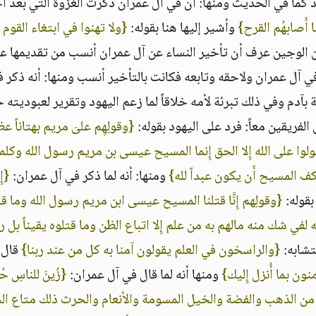
كما في الحديث ومنها‏:‏ أن في آل عمران ذكرت الغزوة التي بعد أ
أَصابهُم القرح‏}
‏ وأشير إليها هنا بقوله‏:‏ ‏
{‏ولا تهنوا في ابتغاء القوم 
ن الوجين عرف أن تأخير النساء عن آل عمران أنسب من تقديمها عل
ل عمران ولاحقه وتابعه فكانت بالتأخير أنسب ومنها‏:‏ أنه ذكر ف
م وفي ذلك تبرئة لأمه خلاقاً لما زعم اليهود وتقرير لعبوديته خل
يقين معاً‏:‏ فرد على اليهود بقوله‏:‏ ‏
{‏وقولِهِم علىَ مريم بهتاناً عظي
قولوا على الله إِلا الحق إِنما المسيح عيسى بن مريم رسول الله وكلم
ف المسيح أَن يكون عبداً لله‏}
‏ ومنها‏:‏ أنه لما ذكر في آل عمران‏:‏ ‏
{‏إ
له‏:‏ ‏
{‏وقولِهم إِنَّا قتلنا المسيح عيسى ابن مريم رسول الله وما ق
لفي شك منه مالهم به من علم إِلا اتباع الظن وما قتلوه يقيناً بل ر
ابه‏:‏ ‏
{‏والراسخون في العلم يقولون آمنا به كل من عند ربنا‏}
‏ قال 
ن بما أُنزل إِليك‏}
‏ ومنها أنه لما قال في آل عمران‏:‏ ‏
{‏زُينَ للناسِ حُ
 من الذهب والفضة والخيل المسومة والأنعام والحرث ذلك متاع ال