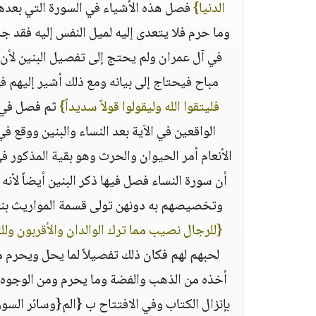
الدنيا‏}
‏ فصل هذه الأشياء في السورة التي بعده
وما حرم فلا يتعدى إليه لميل النفس إليه فقد جاء
في آل عمران ولم يحتج إلى تفصيل البنين لأن 
مباح فيحتاج إلى بيانه ومع ذلك أشير إليهم في قو
فليتقوا الله وليقولوا قولاً سديداً‏}
‏ ثم فصل في
الواقعين في الآية بعد النساء والبنين ووقع
الأنعام أمر الحيوان والحرث وهو بقية المذكور في 
أن سورة النساء فصل فيها ذكر البنين أيضاً لأنه
وتخصيصهم به دونهن تولى قسمة المواريث بنفسه
{‏للرجال نصيب مما ترك الوالدان والأقربون ول
لحبهم لهم فكان ذلك تفصيلاً لما يحل ويحرم م
أخذه من الذهب والفضة وما يحرم ومن الوجوه الم
بإنزال الكتاب وفي الافتتاح ب ‏{‏الم‏{وسائر ال