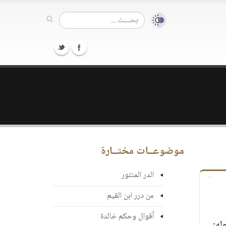
موضوعــات مختــارة
الدر المنثور
من درر ابن القيم
أقوال وحكم خالدة
‏:‏