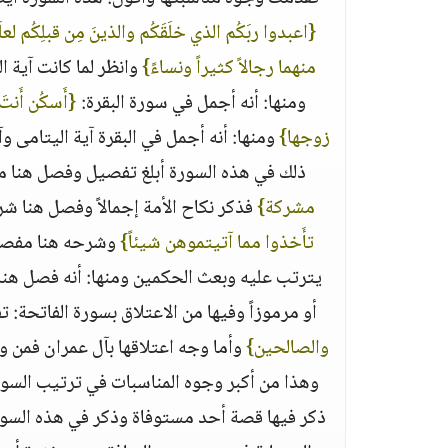
{‏اعبدوا ربَكُم الذي خلَقَكُم والذينَ مِن قبلِكُم لعل
منهما رجالاً كثيراً ونساءً‏}
‏ وانظر لما كانت آية 
ومنها‏:‏ أنه أجمل في سورة البقرة‏:‏ ‏
{‏أَسكُن أَنت
زوجها‏}
‏ ومنها‏:‏ أنه أجمل في البقرة آية اليتامى و
ذلك في هذه السورة أبلغ تفصيل وفصل هنا من ال
مشركة‏}
‏ فذكر نكاح الأمة إجمالاً وفصل هنا شروط
تأَخذوا مما آتيتموهن شيئاً‏}
‏ وشرحه هنا مفصلاً
يترتب عليه وبعث الحكمين ومنها‏:‏ أنه فصل هن
أو مرموزاً وفيها من الاعتلاق بسورة الفاتحة‏:‏ تفسي
والصالحين‏}
‏ وأما وجه اعتلاقها بآل عمران فمن و
وهذا من أكبر وجوه المناسبات في ترتيب السور 
ذكر فيها قصة أحد مستوفاة وذكر في هذه السورة ذ