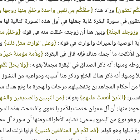
َكُم تتقون‏}
‏ وزاد هنا‏:‏ ‏
{‏حلَقَكُم مِن نفسٍ واحدة وخلقَ مِنها زوجها 
التقوى في سورة البقرة غاية جعلها في أول هذه السورة التالية لها م
َ وزوجك الجنَّة‏}
‏ وبين هنا أن زوجته خلقت منه في قوله ‏
{‏وخلقَ من
آية الوصية والميراث والوارث في قوله‏:‏ ‏
{‏وعلى الوارث مثل ذلك‏}
‏ 
أنكحة ما أجمله هناك فإنه قال في البقرة‏:‏ ‏
{‏ولأمة مؤمنةٌ خيرٌ م
ه ومنها‏:‏ أنه ذكر الصداق في البقرة مجملاً بقوله‏:‏ ‏
{‏ولا يحلُ لكُم 
 ومنها‏:‏ أنه ذكر هناك الخلع وذكر هنا أسبابه ودواعيه من النشوز 
ا من أحكام المجاهدين وتفضيلهم درجات والهجرة ما وقع هناك مجم
ر‏:‏ ‏
{‏الذينَ أَنعمتَ عليهم‏}
‏ بقوله‏:‏ ‏
{‏من النبيين والصديقين والشه
جوه‏:‏ منها‏:‏ أن آل عمران ختمت بالأمر بالتقوى وافتتحت هذه السو
وهو نوع من البديع يسمى‏:‏ تشابه الأطراف ومنها أن سورة آل عم
يلها وهو قوله‏:‏ ‏
{‏فما لكُم في المنافقين فئتين‏}
‏ فإنها نزلت لما 