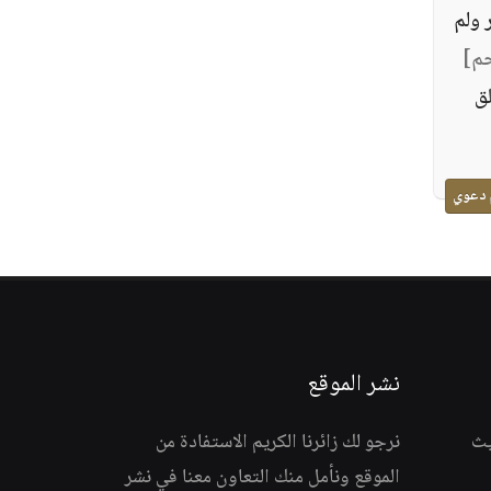
 ولم
م‏]
لق
 دعوي
نشر الموقع
يث
نرجو لك زائرنا الكريم الاستفادة من
الموقع ونأمل منك التعاون معنا في نشر