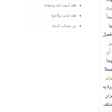
فقه أسماء الله وصفاته
وبث
فقه الدنيا والآخرة
بدأ
ها
من عجائب الدعاء
وفصل
ن
أَن
وما
لاً
داء
رة به
ران
اختلف