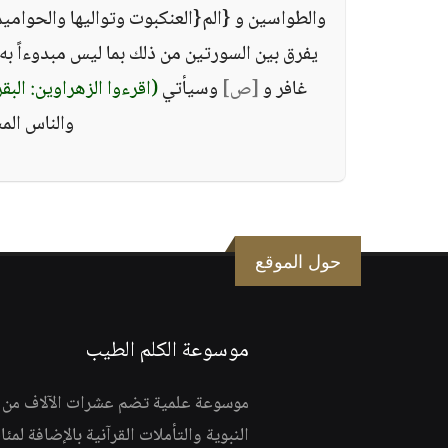
والطواسين و ‏{‏الم‏{العنكبوت وتواليها والحوامي
يفرق بين السورتين من ذلك بما ليس مبدوءاً به س
غافر و ‏
[‏ص‏]
‏ وسيأتي ‏
(‏اقرءوا الزهراوين‏:‏ الب
والناس الم
حول الموقع
موسوعة الكلم الطيب
موسوعة علمية تضم عشرات الآلاف من الف
النبوية والتأملات القرآنية بالإضافة لمئ