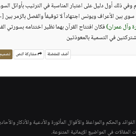
م وفي ذلك أول دليل على اعتبار المناسبة في الترتيب بأوائل السور
وى بين الأعراف ويونس اجتهاداً لا توقيفاً والفصل بالزمر بين ‏
[‏ح
قرة وآل عمران‏)
‏ فكان افتتاح القرآن بهما نظير اختتامه بسورتي الف
شتركتين في التسمية بالمعوذتين
أضف للمفضلة
مشاركة النص
تصميم
وائد والحكم والمواعظ والأقوال المأثورة والأدعية والأذكار والأحاد
ات المقالات في المواضيع الإيمانية المتنوعة.