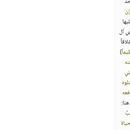
حد
إن
يها
ي آل
اقاً
ماً‏}
ته
ِني
تلوه
فعه
هنا‏:‏
بَّ
حياة