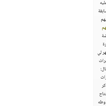
ليه
ابقة
هم
هم
ضة
ة
هر لي
يراث
ل‏:‏
راث
كر
تاح
 وطه