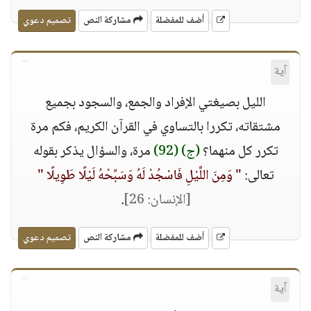
أضف للمفضلة
مشاركة النص
تصميم دعوي
آية
الليل بصيغتي الإفراد والجمع، والسجود بجميع
مشتقاته، تكررا بالتساوي في القرآن الكريم، فكم مرة
تكرر كل منهما؟
(ج)
(92)
مرة، والسؤال يذكر بقوله
تعالى:
" وَمِنَ اللَّيْلِ فَاسْجُدْ لَهُ وَسَبِّحْهُ لَيْلًا طَوِيلًا "
[الإنسان: 26]
.
أضف للمفضلة
مشاركة النص
تصميم دعوي
آية