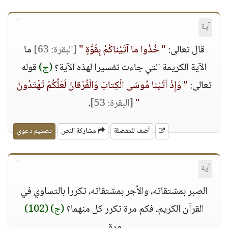
آية
قال تعالى:
" خُذُوا ما آتَيْناكُمْ بِقُوَّةٍ "
[البقرة: 63]
ما
الآية الكريمة التي جاءت تفسيرا لهذه الآية؟
(ج)
قوله
تعالى:
" وَإِذْ آتَيْنا مُوسَى الْكِتابَ وَالْفُرْقانَ لَعَلَّكُمْ تَهْتَدُونَ
"
[البقرة: 53]
.
أضف للمفضلة
مشاركة النص
تصميم دعوي
آية
الصبر بمشتقاته، والأجر بمشتقاته، تكررا بالتساوي في
القرآن الكريم، فكم مرة تكرر كل منهما؟
(ج)
(102)
مرة.