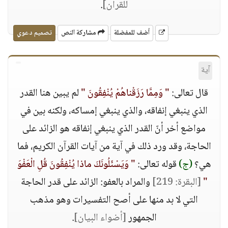
للقرآن]
.
أضف للمفضلة
مشاركة النص
تصميم دعوي
آية
قال تعالى:
" وَمِمَّا رَزَقْناهُمْ يُنْفِقُونَ "
لم يبين هنا القدر
الذي ينبغي إنفاقه، والذي ينبغي إمساكه، ولكنه بين في
مواضع أخر أنّ القدر الذي ينبغي إنفاقه هو الزائد على
الحاجة، وقد ورد ذلك في آية من آيات القرآن الكريم، فما
هي؟
(ج)
قوله تعالى:
" وَيَسْئَلُونَكَ ماذا يُنْفِقُونَ قُلِ الْعَفْوَ
"
[البقرة: 219]
والمراد بالعفو: الزائد على قدر الحاجة
التي لا بد منها على أصح التفسيرات وهو مذهب
الجمهور
[أضواء البيان]
.