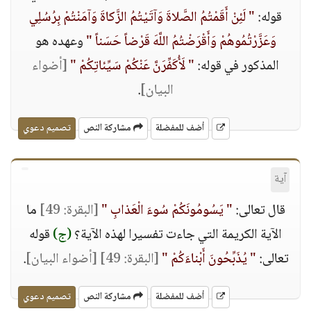
قوله:
" لَئِنْ أَقَمْتُمُ الصَّلاةَ وَآتَيْتُمُ الزَّكاةَ وَآمَنْتُمْ بِرُسُلِي
وَعَزَّرْتُمُوهُمْ وَأَقْرَضْتُمُ اللَّهَ قَرْضاً حَسَناً "
وعهده هو
المذكور في قوله:
" لَأُكَفِّرَنَّ عَنْكُمْ سَيِّئاتِكُمْ "
[أضواء
البيان]
.
أضف للمفضلة
مشاركة النص
تصميم دعوي
آية
قال تعالى:
" يَسُومُونَكُمْ سُوءَ الْعَذابِ "
[البقرة: 49]
ما
الآية الكريمة التي جاءت تفسيرا لهذه الآية؟
(ج)
قوله
تعالى:
" يُذَبِّحُونَ أَبْناءَكُمْ "
[البقرة: 49]
[أضواء البيان]
.
أضف للمفضلة
مشاركة النص
تصميم دعوي