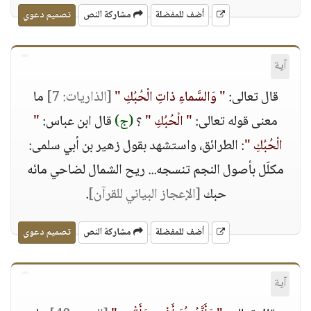
أضف للمفضلة
مشاركة النص
تصميم دعوي
آية
قال تعالى:
" وَالسَّماءِ ذاتِ الْحُبُكِ "
[الذاريات: 7]
ما
معنى قوله تعالى:
" الْحُبُكِ "
؟
(ج)
قال ابن عباس:
"
الْحُبُكِ "
: الطرائق، واستشهد بقول زهير بن أبي سلمى:
مكلّل بأصول النجم تنسجه... ريح الشمال لضاحي مائه
حبك
[الإعجاز البياني للقرآن]
.
أضف للمفضلة
مشاركة النص
تصميم دعوي
آية