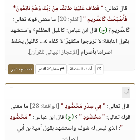
قال تعالى:
" فَطافَ عَلَيْها طائِفٌ مِنْ رَبِّكَ وَهُمْ نائِمُونَ*
فَأَصْبَحَتْ كَالصَّرِيمِ "
[القلم: 20]
ما معنى قوله تعالى:
كَالصَّرِيمِ؟
(ج)
قال ابن عباس: كالليل المظلم؟ واستشهد
بقول النابغة: لا تزوجوا مكفهرّا لا كفاء له... كالليل يخلط
اصراما بأصرام
[الإعجاز البياني للقرآن]
.
أضف للمفضلة
مشاركة النص
تصميم دعوي
آية
قال تعالى:
" فِي سِدْرٍ مَخْضُودٍ "
[الواقعة: 28]
ما معنى
قوله تعالى:
" مَخْضُودٍ "
؟
(ج)
قال ابن عباس:
" مَخْضُودٍ
"
: الذي ليس له شوك، واستشهد بقول أمية بن أبي
الصلت: