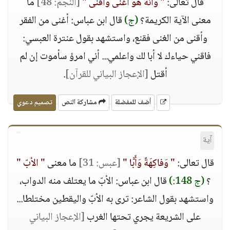
قال تعالى:
" وَأَنَّهُ هُوَ أَغْنى وَأَقْنى "
[النجم: 48]
ما
معنى الآية الكريمة؟
(ج)
قال ابن عباس: أغنى من الفقر
وأقنى من الغنى فقنع، واستشهد بقول عنترة العبسي:
فاقني حياءك لا أبا لك واعلمي... أني امرؤ سأموت إن لم
أقتل
[الإعجاز البياني للقرآن]
.
أضف للمفضلة
مشاركة النص
تصميم دعوي
آية
قال تعالى:
" وَفاكِهَةً وَأَبًّا "
[عبس: 31]
ما معنى
" الأبّ "
؟
(ج 148:)
قال ابن عباس: الأبّ ما يعتلف منه الدواب،
واستشهد بقول الشاعر: ترى به الأبّ واليقطين مختلطا...
على الشريعة يجري تحتها الغرب
[الإعجاز البياني