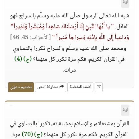
آية
شبه الله تعالى الرسول صلّى الله عليه وسلّم بالسراج فهو
القائل:
" يا أَيُّهَا النَّبِيُّ إِنَّا أَرْسَلْناكَ شاهِداً وَمُبَشِّراً وَنَذِيراً*
وَداعِياً إِلَى اللَّهِ بِإِذْنِهِ وَسِراجاً مُنِيراً "
[الأحزاب: 45، 46]
ومحمد صلّى الله عليه وسلّم والسراج تكررا بالتساوي
في القرآن الكريم، فكم مرة تكرر كل منهما؟
(ج)
(4)
مرات.
أضف للمفضلة
مشاركة النص
تصميم دعوي
آية
القرآن بمشتقاته، والإسلام بمشتقاته، تكررا بالتساوي في
القرآن الكريم، فكم مرة تكرر كل منهما؟
(ج)
(70)
مرة.