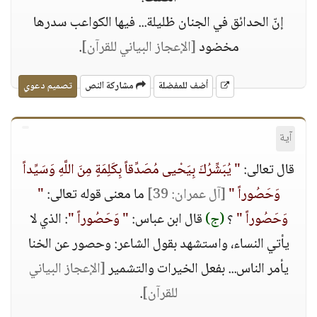
إنّ الحدائق في الجنان ظليلة... فيها الكواعب سدرها
مخضود
[الإعجاز البياني للقرآن]
.
أضف للمفضلة
مشاركة النص
تصميم دعوي
آية
قال تعالى:
" يُبَشِّرُكَ بِيَحْيى مُصَدِّقاً بِكَلِمَةٍ مِنَ اللَّهِ وَسَيِّداً
وَحَصُوراً "
[آل عمران: 39]
ما معنى قوله تعالى:
"
وَحَصُوراً "
؟
(ج)
قال ابن عباس:
" وَحَصُوراً "
: الذي لا
يأتي النساء، واستشهد بقول الشاعر: وحصور عن الخنا
يأمر الناس... بفعل الخيرات والتشمير
[الإعجاز البياني
للقرآن]
.