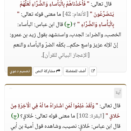
قال تعالى:
" فَأَخَذْناهُمْ بِالْبَأْساءِ وَالضَّرَّاءِ لَعَلَّهُمْ
يَتَضَرَّعُونَ "
[الأنعام: 42]
ما معنى قوله تعالى:
"
بِالْبَأْساءِ وَالضَّرَّاءِ "
؟
(ج)
قال ابن عباس: البأساء:
الخصب، والضراء: الجدب، واستشهد بقول زيد بن عمرو:
إنّ الإله عزيز واسع حكم... بكفّه الضرّ والبأساء والنعم
[الإعجاز البياني للقرآن]
.
أضف للمفضلة
مشاركة النص
تصميم دعوي
آية
قال تعالى:
" وَلَقَدْ عَلِمُوا لَمَنِ اشْتَراهُ ما لَهُ فِي الْآخِرَةِ مِنْ
خَلاقٍ "
[البقرة: 102]
ما معنى قوله تعالى: خَلاقٍ؟
(ج)
قال ابن عباس: خَلاقٍ: نصيب، وشاهده قول أمية بن أبي