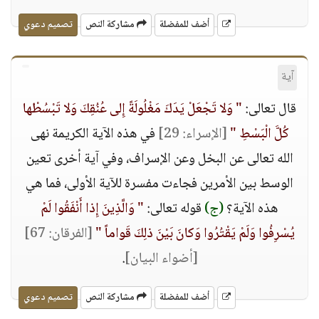
أضف للمفضلة
مشاركة النص
تصميم دعوي
آية
قال تعالى:
" وَلا تَجْعَلْ يَدَكَ مَغْلُولَةً إِلى عُنُقِكَ وَلا تَبْسُطْها
كُلَّ الْبَسْطِ "
[الإسراء: 29]
في هذه الآية الكريمة نهى
الله تعالى عن البخل وعن الإسراف، وفي آية أخرى تعين
الوسط بين الأمرين فجاءت مفسرة للآية الأولى، فما هي
هذه الآية؟
(ج)
قوله تعالى:
" وَالَّذِينَ إِذا أَنْفَقُوا لَمْ
يُسْرِفُوا وَلَمْ يَقْتُرُوا وَكانَ بَيْنَ ذلِكَ قَواماً "
[الفرقان: 67]
[أضواء البيان]
.
أضف للمفضلة
مشاركة النص
تصميم دعوي