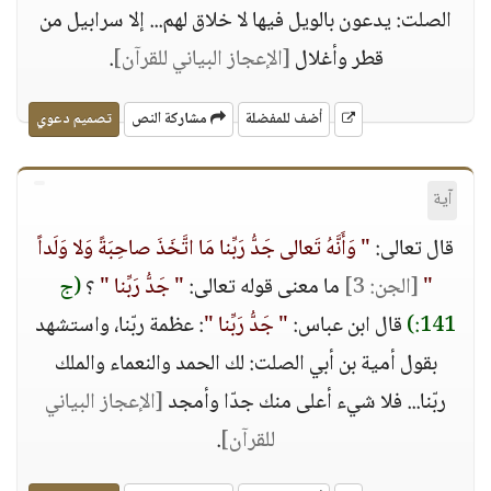
الصلت: يدعون بالويل فيها لا خلاق لهم... إلا سرابيل من
قطر وأغلال
[الإعجاز البياني للقرآن]
.
أضف للمفضلة
مشاركة النص
تصميم دعوي
آية
قال تعالى:
" وَأَنَّهُ تَعالى جَدُّ رَبِّنا مَا اتَّخَذَ صاحِبَةً وَلا وَلَداً
"
[الجن: 3]
ما معنى قوله تعالى:
" جَدُّ رَبِّنا "
؟
(ج
141:)
قال ابن عباس:
" جَدُّ رَبِّنا "
: عظمة ربّنا، واستشهد
بقول أمية بن أبي الصلت: لك الحمد والنعماء والملك
ربّنا... فلا شيء أعلى منك جدّا وأمجد
[الإعجاز البياني
للقرآن]
.