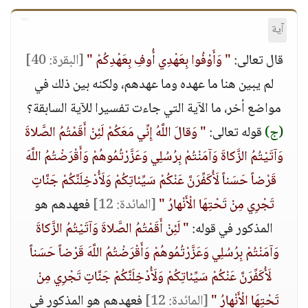
آية
قال تعالى:
" وَأَوْفُوا بِعَهْدِي أُوفِ بِعَهْدِكُمْ "
[البقرة: 40]
لم يبين هنا ما عهده وما عهدهم، ولكنه بين ذلك في
مواضع أخر، ما الآية التي جاءت تفسيرا للآية السابقة؟
(ج)
قوله تعالى:
" وَقالَ اللَّهُ إِنِّي مَعَكُمْ لَئِنْ أَقَمْتُمُ الصَّلاةَ
وَآتَيْتُمُ الزَّكاةَ وَآمَنْتُمْ بِرُسُلِي وَعَزَّرْتُمُوهُمْ وَأَقْرَضْتُمُ اللَّهَ
قَرْضاً حَسَناً لَأُكَفِّرَنَّ عَنْكُمْ سَيِّئاتِكُمْ وَلَأُدْخِلَنَّكُمْ جَنَّاتٍ
تَجْرِي مِنْ تَحْتِهَا الْأَنْهارُ "
[المائدة: 12]
فعهدهم هو
المذكور في قوله:
" لَئِنْ أَقَمْتُمُ الصَّلاةَ وَآتَيْتُمُ الزَّكاةَ
وَآمَنْتُمْ بِرُسُلِي وَعَزَّرْتُمُوهُمْ وَأَقْرَضْتُمُ اللَّهَ قَرْضاً حَسَناً
لَأُكَفِّرَنَّ عَنْكُمْ سَيِّئاتِكُمْ وَلَأُدْخِلَنَّكُمْ جَنَّاتٍ تَجْرِي مِنْ
تَحْتِهَا الْأَنْهارُ "
[المائدة: 12]
فعهدهم هو المذكور في