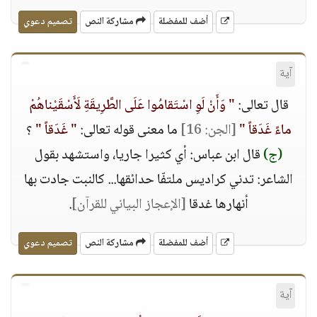
أضف للمفضلة
مشاركة النص
تصميم دعوي
آية
قال تعالى:
" وَأَنْ لَوِ اسْتَقامُوا عَلَى الطَّرِيقَةِ لَأَسْقَيْناهُمْ
ماءً غَدَقاً "
[الجن: 16]
ما معنى قوله تعالى:
" غَدَقاً "
؟
(ج)
قال ابن عباس: أي كثيرا جاريا، واستشهد بقول
الشاعر: تدني كراديس ملتفّا حدائقها... كالنبت جادت بها
أنهارها غدقا
[الإعجاز البياني للقرآن]
.
أضف للمفضلة
مشاركة النص
تصميم دعوي
آية