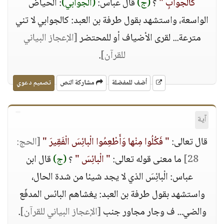
كَالْجَوابِ "
؟
(ج)
قال عباس:
(الجوابي)
: الحياض
الواسعة، واستشهد بقول طرفة بن العبد: كالجوابي لا تني
مترعة... لقرى الأضياف أو للمحتضر
[الإعجاز البياني
للقرآن]
.
أضف للمفضلة
مشاركة النص
تصميم دعوي
آية
قال تعالى:
" فَكُلُوا مِنْها وَأَطْعِمُوا الْبائِسَ الْفَقِيرَ "
[الحج:
28]
ما معنى قوله تعالى:
" الْبائِسَ "
؟
(ج)
قال ابن
عباس: الْبائِسَ الذي لا يجد شيئا من شدة الحال،
واستشهد بقول طرفة بن العبد: يغشاهم البائس المدفّع
والضي... ف وجار مجاور جنب
[الإعجاز البياني للقرآن]
.