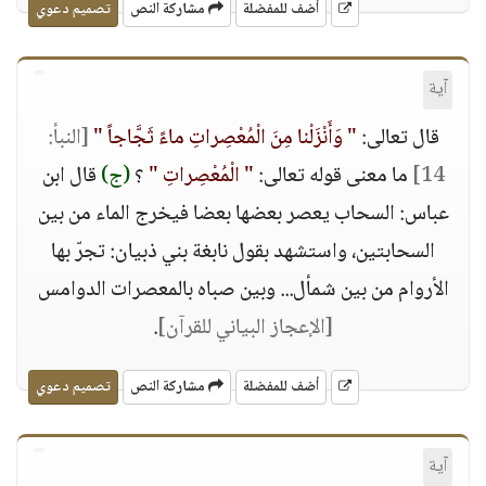
أضف للمفضلة
مشاركة النص
تصميم دعوي
آية
قال تعالى:
" وَأَنْزَلْنا مِنَ الْمُعْصِراتِ ماءً ثَجَّاجاً "
[النبأ:
14]
ما معنى قوله تعالى:
" الْمُعْصِراتِ "
؟
(ج)
قال ابن
عباس: السحاب يعصر بعضها بعضا فيخرج الماء من بين
السحابتين، واستشهد بقول نابغة بني ذبيان: تجرّ بها
الأروام من بين شمأل... وبين صباه بالمعصرات الدوامس
[الإعجاز البياني للقرآن]
.
أضف للمفضلة
مشاركة النص
تصميم دعوي
آية