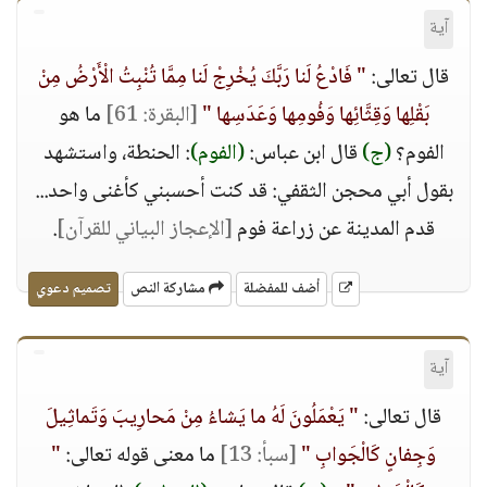
آية
قال تعالى:
" فَادْعُ لَنا رَبَّكَ يُخْرِجْ لَنا مِمَّا تُنْبِتُ الْأَرْضُ مِنْ
بَقْلِها وَقِثَّائِها وَفُومِها وَعَدَسِها "
[البقرة: 61]
ما هو
الفوم؟
(ج)
قال ابن عباس:
(الفوم)
: الحنطة، واستشهد
بقول أبي محجن الثقفي: قد كنت أحسبني كأغنى واحد...
قدم المدينة عن زراعة فوم
[الإعجاز البياني للقرآن]
.
أضف للمفضلة
مشاركة النص
تصميم دعوي
آية
قال تعالى:
" يَعْمَلُونَ لَهُ ما يَشاءُ مِنْ مَحارِيبَ وَتَماثِيلَ
وَجِفانٍ كَالْجَوابِ "
[سبأ: 13]
ما معنى قوله تعالى:
"