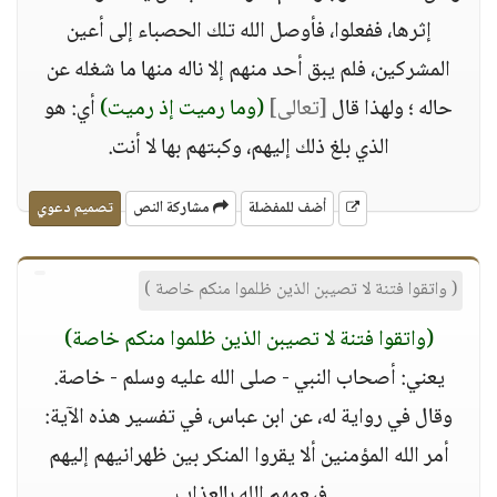
إثرها، ففعلوا، فأوصل الله تلك الحصباء إلى أعين
المشركين، فلم يبق أحد منهم إلا ناله منها ما شغله عن
حاله ؛ ولهذا قال
[تعالى]
(وما رميت إذ رميت)
أي: هو
الذي بلغ ذلك إليهم، وكبتهم بها لا أنت.
أضف للمفضلة
مشاركة النص
تصميم دعوي
( واتقوا فتنة لا تصيبن الذين ظلموا منكم خاصة )
(واتقوا فتنة لا تصيبن الذين ظلموا منكم خاصة)
يعني: أصحاب النبي - صلى الله عليه وسلم - خاصة.
وقال في رواية له، عن ابن عباس، في تفسير هذه الآية:
أمر الله المؤمنين ألا يقروا المنكر بين ظهرانيهم إليهم
فيعمهم الله بالعذاب.