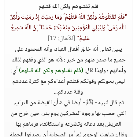
فلم تقتلوهم ولكن الله قتلهم
"فَلَمْ تَقْتُلُوهُمْ وَلَٰكِنَّ اللَّهَ قَتَلَهُمْ ۚ وَمَا رَمَيْتَ إِذْ رَمَيْتَ وَلَٰكِنَّ
اللَّهَ رَمَىٰ ۚ وَلِيُبْلِيَ الْمُؤْمِنِينَ مِنْهُ بَلَاءً حَسَنًا ۚ إِنَّ اللَّهَ سَمِيعٌ
عَلِيمٌ"
[الأنفال: 17]
يبين تعالى أنه خالق أفعال العباد، وأنه المحمود على
جميع ما صدر عنهم من خير ؛ لأنه هو الذي وفقهم لذلك
وأعانهم ؛ ولهذا قال:
(فلم تقتلوهم ولكن الله قتلهم)
أي:
ليس بحولكم وقوتكم قتلتم أعداءكم مع كثرة عددهم
وقلة عددكم...
ثم قال لنبيه - ﷺ - أيضا في شأن القبضة من التراب،
التي حصب بها وجوه المشركين يوم بدر، حين خرج من
العريش بعد دعائه وتضرعه واستكانته، فرماهم بها
وقال: شاهت الوجوه. ثم أمر الصحابة أن يصدقوا الحملة