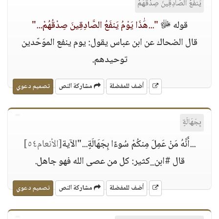
يَنفَعُ الصَّادِقِينَ صِدْقُهُمْ
قوله ﷻ
"...هَٰذَا يَوْمُ يَنفَعُ الصَّادِقِينَ صِدْقُهُمْ..."
قال الضحاك عن ابن عباس يقول: يوم ينفع الموَحّدين
توحيدهم.
أضف للمفضلة
مشاركة النص
تصميم دعوي
بِجَهَالَةٍ
...أَنَّهُ مَنْ عَمِلَ مِنكُمْ سُوءًا بِجَهَالَةٍ..."الآية
[الأنعام٥٤]
قال #ابن_كثير: كل من عصى الله فهو جاهل.
أضف للمفضلة
مشاركة النص
تصميم دعوي