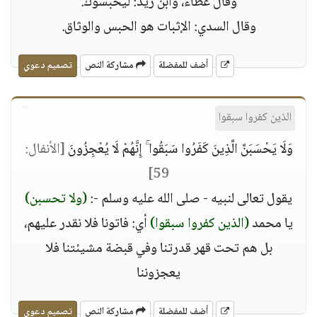
وقال عطاء، وابن زيد: ليحبسوك.
وقال السدي: الإثبات هو الحبس والوثاق.
أضف للمفضلة
مشاركة النص
تصميم دعوي
الذين كفروا سبقوا
وَلَا يَحْسَبَنَّ الَّذِينَ كَفَرُوا سَبَقُوا ۚ إِنَّهُمْ لَا يُعْجِزُونَ
[الأنفال:
59]
يقول تعالى لنبيه - صلى الله عليه وسلم -:
(ولا تحسبن)
يا محمد
(الذين كفروا سبقوا)
أي: فاتونا فلا نقدر عليهم،
بل هم تحت قهر قدرتنا وفي قبضة مشيئتنا فلا
يعجزوننا
أضف للمفضلة
مشاركة النص
تصميم دعوي