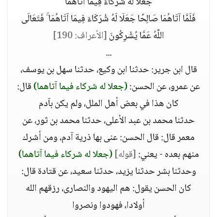
جَعَلَا لَهُ شُرَكَاءَ فِيمَا آتَاهُمَا
فَلَمَّا آتَاهُمَا صَالِحًا جَعَلَا لَهُ شُرَكَاءَ فِيمَا آتَاهُمَا ۚ فَتَعَالَى
اللَّهُ عَمَّا يُشْرِكُونَ
[الأعراف: 190]
...
قال ابن جرير: حدثنا ابن وكيع، حدثنا سهل بن يوسف،
عن عمرو، عن الحسن:
(جعلا له شركاء فيما آتاهما)
قال:
كان هذا في بعض أهل الملل، ولم يكن بآدم
حدثنا محمد بن عبد الأعلى، حدثنا محمد بن ثور، عن
معمر قال: قال الحسن: عنى بها ذرية آدم، ومن أشرك
منهم بعده - يعني:
[قوله]
(جعلا له شركاء فيما آتاهما)
وحدثنا بشر حدثنا يزيد، حدثنا سعيد، عن قتادة قال:
كان الحسن يقول: هم اليهود والنصارى، رزقهم الله
أولادا، فهودوا ونصروا