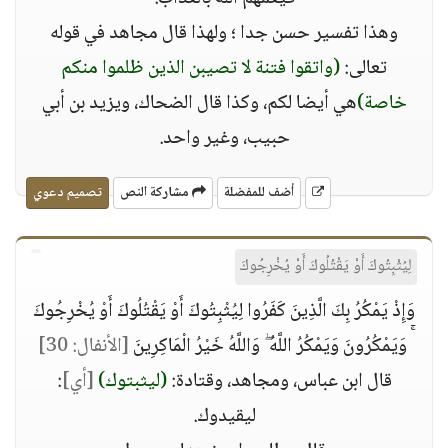
وهذا تفسير حسن جدا ؛ ولهذا قال مجاهد في قوله
تعالى:
(واتقوا فتنة لا تصيبن الذين ظلموا منكم
خاصة)
هي أيضا لكم، وكذا قال الضحاك، ويزيد بن أبي
حبيب، وغير واحد.
أضف للمفضلة
مشاركة النص
تصميم دعوي
لِيُثْبِتُوكَ أَوْ يَقْتُلُوكَ أَوْ يُخْرِجُوكَ
وَإِذْ يَمْكُرُ بِكَ الَّذِينَ كَفَرُوا لِيُثْبِتُوكَ أَوْ يَقْتُلُوكَ أَوْ يُخْرِجُوكَ
ۚ وَيَمْكُرُونَ وَيَمْكُرُ اللَّهُ ۖ وَاللَّهُ خَيْرُ الْمَاكِرِينَ
[الأنفال: 30]
قال ابن عباس، ومجاهد، وقتادة:
(ليثبتوك)
[أي]
:
ليقيدوك.