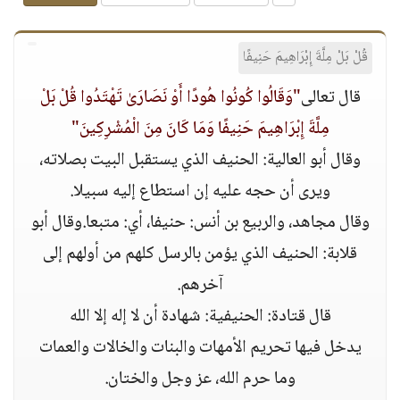
قُلْ بَلْ مِلَّةَ إِبْرَاهِيمَ حَنِيفًا
قال تعالى
"وَقَالُوا كُونُوا هُودًا أَوْ نَصَارَىٰ تَهْتَدُوا قُلْ بَلْ
مِلَّةَ إِبْرَاهِيمَ حَنِيفًا وَمَا كَانَ مِنَ الْمُشْرِكِينَ"
وقال أبو العالية: الحنيف الذي يستقبل البيت بصلاته،
ويرى أن حجه عليه إن استطاع إليه سبيلا.
وقال مجاهد، والربيع بن أنس: حنيفا، أي: متبعا.وقال أبو
قلابة: الحنيف الذي يؤمن بالرسل كلهم من أولهم إلى
آخرهم.
قال قتادة: الحنيفية: شهادة أن لا إله إلا الله
يدخل فيها تحريم الأمهات والبنات والخالات والعمات
وما حرم الله، عز وجل والختان.