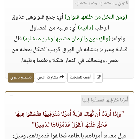
قنوان .. ومتشابه وغير متشابه
(ومن النخل من طلعها قنوان)
أي: جمع قنو وهي عذوق
الرطب
(دانية)
أي: قريبة من المتناول
وقوله:
(والزيتون والرمان مشتبها وغير متشابه)
قال
قتادة وغيره: يتشابه في الورق، قريب الشكل بعضه من
بعض، ويتخالف في الثمار شكلا وطعما وطبعا.
أضف للمفضلة
مشاركة النص
تصميم دعوي
أَمَرْنَا مُتْرَفِيهَا فَفَسَقُوا فِيهَا
"وَإِذَا أَرَدْنَا أَن نُّهْلِكَ قَرْيَةً أَمَرْنَا مُتْرَفِيهَا فَفَسَقُوا فِيهَا
فَحَقَّ عَلَيْهَا الْقَوْلُ فَدَمَّرْنَاهَا تَدْمِيرًا"
قيل معناه: أمرناهم بالطاعة فخالفوا فدمرناهم، وقيل: