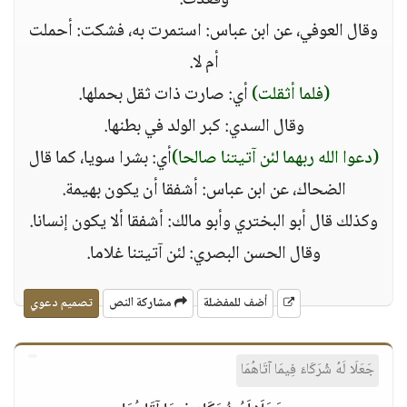
وقعدت.
وقال العوفي، عن ابن عباس: استمرت به، فشكت: أحملت
أم لا.
(فلما أثقلت)
أي: صارت ذات ثقل بحملها.
وقال السدي: كبر الولد في بطنها.
(دعوا الله ربهما لئن آتيتنا صالحا)
أي: بشرا سويا، كما قال
الضحاك، عن ابن عباس: أشفقا أن يكون بهيمة.
وكذلك قال أبو البختري وأبو مالك: أشفقا ألا يكون إنسانا.
وقال الحسن البصري: لئن آتيتنا غلاما.
أضف للمفضلة
مشاركة النص
تصميم دعوي
جَعَلَا لَهُ شُرَكَاءَ فِيمَا آتَاهُمَا