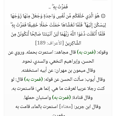
فَمَرَّتْ بِهِ ۖ ..
۞ هُوَ الَّذِي خَلَقَكُم مِّن نَّفْسٍ وَاحِدَةٍ وَجَعَلَ مِنْهَا زَوْجَهَا
لِيَسْكُنَ إِلَيْهَا ۖ فَلَمَّا تَغَشَّاهَا حَمَلَتْ حَمْلًا خَفِيفًا فَمَرَّتْ بِهِ ۖ
فَلَمَّا أَثْقَلَت دَّعَوَا اللَّهَ رَبَّهُمَا لَئِنْ آتَيْتَنَا صَالِحًا لَّنَكُونَنَّ مِنَ
الشَّاكِرِينَ
[الأعراف: 189]
وقوله:
(فمرت به)
قال مجاهد: استمرت بحمله. وروي عن
الحسن، وإبراهيم النخعي، والسدي، نحوه.
وقال ميمون بن مهران: عن أبيه استخفته.
وقال أيوب: سألت الحسن عن قوله:
(فمرت به)
قال: لو
كنت رجلا عربيا لعرفت ما هي. إنما هي: فاستمرت به.
وقال قتادة:
(فمرت به)
واستبان حملها.
وقال ابن جرير:
[معناه]
استمرت بالماء، قامت به