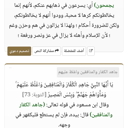
يجمحون)
أي: يسرعون في ذهابهم عنكم، لأنهم إنما
يخالطونكم كرها لا محبة، وودوا أنهم لا يخالطونكم،
ولكن للضرورة أحكام ؛ ولهذا لا يزالون في هم وحزن وغم
؛ لأن الإسلام وأهله لا يزال في عز ونصر ورفعة ؛
أضف للمفضلة
مشاركة النص
تصميم دعوي
جاهد الكفار والمنافقين واغلظ عليهم
يَا أَيُّهَا النَّبِيُّ جَاهِدِ الْكُفَّارَ وَالْمُنَافِقِينَ وَاغْلُظْ عَلَيْهِمْ ۚ
وَمَأْوَاهُمْ جَهَنَّمُ ۖ وَبِئْسَ الْمَصِيرُ
[التوبة: 73]
وقال ابن مسعود في قوله تعالى:
(جاهد الكفار
والمنافقين)
قال: بيده، فإن لم يستطع فليكفهر في
وجهه.