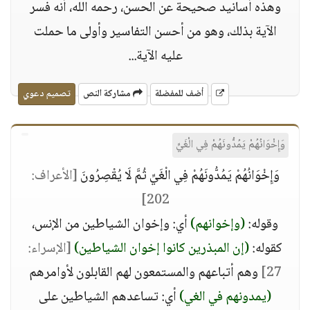
وهذه أسانيد صحيحة عن الحسن، رحمه الله، أنه فسر
الآية بذلك، وهو من أحسن التفاسير وأولى ما حملت
عليه الآية...
أضف للمفضلة
مشاركة النص
تصميم دعوي
وَإِخْوَانُهُمْ يَمُدُّونَهُمْ فِي الْغَيِّ
وَإِخْوَانُهُمْ يَمُدُّونَهُمْ فِي الْغَيِّ ثُمَّ لَا يُقْصِرُونَ
[الأعراف:
202]
وقوله:
(وإخوانهم)
أي: وإخوان الشياطين من الإنس،
كقوله:
(إن المبذرين كانوا إخوان الشياطين)
[الإسراء:
27]
وهم أتباعهم والمستمعون لهم القابلون لأوامرهم
(يمدونهم في الغي)
أي: تساعدهم الشياطين على