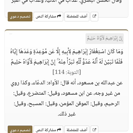
وقال الحسن البصري: عذاب في الدنيا، وعذاب في القبر
أضف للمفضلة
مشاركة النص
تصميم دعوي
إِنَّ إِبْرَاهِيمَ لَأَوَّاهٌ حَلِيمٌ
وَمَا كَانَ اسْتِغْفَارُ إِبْرَاهِيمَ لِأَبِيهِ إِلَّا عَن مَّوْعِدَةٍ وَعَدَهَا إِيَّاهُ
فَلَمَّا تَبَيَّنَ لَهُ أَنَّهُ عَدُوٌّ لِّلَّهِ تَبَرَّأَ مِنْهُ ۚ إِنَّ إِبْرَاهِيمَ لَأَوَّاهٌ حَلِيمٌ
[التوبة: 114]
عن عبدالله بن مسعود، أنه قال: الأواه: الدعّاء، وكذا روي
من غير وجه، عن ابن مسعود، وقيل: المتضرع، وقيل:
الرحيم، وقيل: الموقن المؤمن، وقيل: المسبح، وقيل:
غير ذلك.
أضف للمفضلة
مشاركة النص
تصميم دعوي