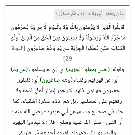
حَتَّىٰ يُعْطُوا الْجِزْيَةَ عَن يَدٍ وَهُمْ صَاغِرُونَ
قَاتِلُوا الَّذِينَ لَا يُؤْمِنُونَ بِاللَّهِ وَلَا بِالْيَوْمِ الْآخِرِ وَلَا يُحَرِّمُونَ
مَا حَرَّمَ اللَّهُ وَرَسُولُهُ وَلَا يَدِينُونَ دِينَ الْحَقِّ مِنَ الَّذِينَ أُوتُوا
الْكِتَابَ حَتَّىٰ يُعْطُوا الْجِزْيَةَ عَن يَدٍ وَهُمْ صَاغِرُونَ
[التوبة:
29]
وقوله:
(حتى يعطوا الجزية)
أي: إن لم يسلموا،
(عن يد)
أي: عن قهر لهم وغلبة،
(وهم صاغرون)
أي: ذليلون
حقيرون مهانون. فلهذا لا يجوز إعزاز أهل الذمة ولا
رفعهم على المسلمين، بل هم أذلاء صغرة أشقياء، كما
جاء في صحيح مسلم، عن أبي هريرة - رضي الله عنه -
أن النبي - صلى الله عليه وسلم - قال: لا تبدءوا اليهود
والنصارى بالسلام، وإذا لقيتم أحدهم في طريق