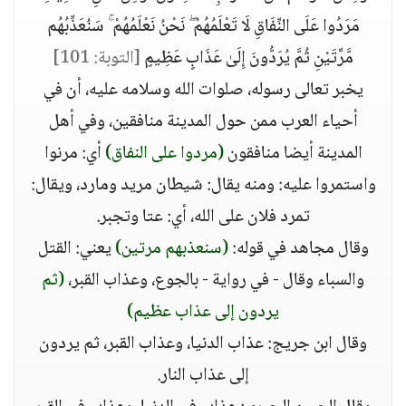
مَرَدُوا عَلَى النِّفَاقِ لَا تَعْلَمُهُمْ ۖ نَحْنُ نَعْلَمُهُمْ ۚ سَنُعَذِّبُهُم
مَّرَّتَيْنِ ثُمَّ يُرَدُّونَ إِلَىٰ عَذَابٍ عَظِيمٍ
[التوبة: 101]
يخبر تعالى رسوله، صلوات الله وسلامه عليه، أن في
أحياء العرب ممن حول المدينة منافقين، وفي أهل
المدينة أيضا منافقون
(مردوا على النفاق)
أي: مرنوا
واستمروا عليه: ومنه يقال: شيطان مريد ومارد، ويقال:
تمرد فلان على الله، أي: عتا وتجبر.
وقال مجاهد في قوله:
(سنعذبهم مرتين)
يعني: القتل
والسباء وقال - في رواية - بالجوع، وعذاب القبر،
(ثم
يردون إلى عذاب عظيم)
وقال ابن جريج: عذاب الدنيا، وعذاب القبر، ثم يردون
إلى عذاب النار.