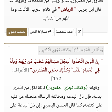
فالأول من الضروريات، والريش من التكملات والزيادات.
قال ابن جرير:
" الرياش "
في كلام العرب: الأثاث، وما
ظهر من الثياب.
أضف للمفضلة
مشاركة النص
تصميم دعوي
وَذِلَّةٌ فِي الْحَيَاةِ الدُّنْيَا ۚ وَكَذَٰلِكَ نَجْزِي الْمُفْتَرِينَ
" إِنَّ الَّذِينَ اتَّخَذُوا الْعِجْلَ سَيَنَالُهُمْ غَضَبٌ مِّن رَّبِّهِمْ وَذِلَّةٌ
فِي الْحَيَاةِ الدُّنْيَا ۚ وَكَذَٰلِكَ نَجْزِي الْمُفْتَرِينَ"
[الأعراف:
152]
وقوله:
(وكذلك نجزي المفترين)
نائلة لكل من افترى
بدعة، فإن ذل البدعة ومخالفة الرسالة متصلة من قلبه
على كتفيه، كما قال الحسن البصري: إن ذل البدعة على