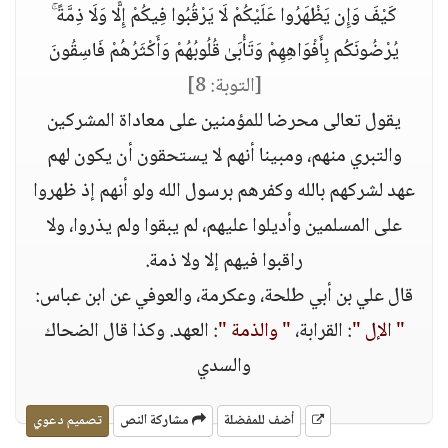
كَيْفَ وَإِن يَظْهَرُوا عَلَيْكُمْ لَا يَرْقُبُوا فِيكُمْ إِلًّا وَلَا ذِمَّةً ۚ
يُرْضُونَكُم بِأَفْوَاهِهِمْ وَتَأْبَىٰ قُلُوبُهُمْ وَأَكْثَرُهُمْ فَاسِقُونَ
[التوبة: 8]
يقول تعالى محرضا للمؤمنين على معاداة المشركين
والتبري منهم، ومبينا أنهم لا يستحقون أن يكون لهم
عهد لشركهم بالله وكفرهم برسول الله ولو أنهم إذ ظهروا
على المسلمين وأديلوا عليهم، لم يبقوا ولم يذروا، ولا
راقبوا فيهم إلا ولا ذمة.
قال علي بن أبي طلحة، وعكرمة، والعوفي عن ابن عباس:
" الإل "
: القرابة،
" والذمة "
: العهد. وكذا قال الضحاك
والسدي
أضف للمفضلة
مشاركة النص
تصميم دعوي