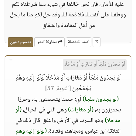
عليه الأمان، فإن نحن خالفنا في شيء مما شرطناه لكم
ووظفنا على أنفسنا، فلا ذمة لنا، وقد حل لكم منا ما يحل
من أهل المعاندة والشقاق.
أضف للمفضلة
مشاركة النص
تصميم دعوي
لَوْ يَجِدُونَ مَلْجَأً أَوْ مَغَارَاتٍ أَوْ مُدَّخَلًا
لَوْ يَجِدُونَ مَلْجَأً أَوْ مَغَارَاتٍ أَوْ مُدَّخَلًا لَّوَلَّوْا إِلَيْهِ وَهُمْ
يَجْمَحُونَ
[التوبة: 57]
(لو يجدون ملجأ)
أي: حصنا يتحصنون به، وحرزا
يحترزون به،
(أو مغارات)
وهي التي في الجبال،
(أو
مدخلا)
وهو السرب في الأرض والنفق. قال ذلك في
الثلاثة ابن عباس، ومجاهد، وقتادة.
(لولوا إليه وهم