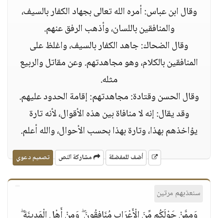
وقال ابن عباس: أمره الله تعالى بجهاد الكفار بالسيف،
والمنافقين باللسان، وأذهب الرفق عنهم.
وقال الضحاك: جاهد الكفار بالسيف، واغلظ على
المنافقين بالكلام، وهو مجاهدتهم. وعن مقاتل والربيع
مثله.
وقال الحسن وقتادة: مجاهدتهم: إقامة الحدود عليهم.
وقد يقال: إنه لا منافاة بين هذه الأقوال، لأنه تارة
يؤاخذهم بهذا، وتارة بهذا بحسب الأحوال، والله أعلم.
أضف للمفضلة
مشاركة النص
تصميم دعوي
سنعذبهم مرتين
وَمِمَّنْ حَوْلَكُم مِّنَ الْأَعْرَابِ مُنَافِقُونَ ۖ وَمِنْ أَهْلِ الْمَدِينَةِ ۖ