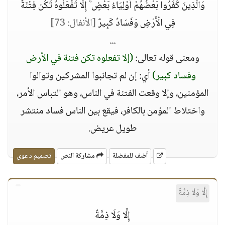
وَالَّذِينَ كَفَرُوا بَعْضُهُمْ أَوْلِيَاءُ بَعْضٍ ۚ إِلَّا تَفْعَلُوهُ تَكُن فِتْنَةٌ
فِي الْأَرْضِ وَفَسَادٌ كَبِيرٌ
[الأنفال: 73]
...
ومعنى قوله تعالى:
(إلا تفعلوه تكن فتنة في الأرض
وفساد كبير)
أي: إن لم تجانبوا المشركين وتوالوا
المؤمنين، وإلا وقعت الفتنة في الناس، وهو التباس الأمر،
واختلاط المؤمن بالكافر، فيقع بين الناس فساد منتشر
طويل عريض.
أضف للمفضلة
مشاركة النص
تصميم دعوي
إِلًّا وَلَا ذِمَّةً
إِلًّا وَلَا ذِمَّةً