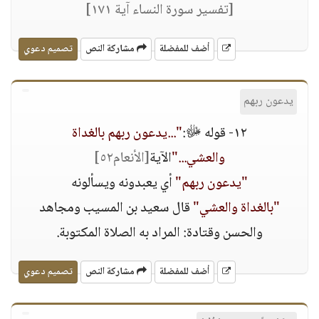
[تفسير سورة النساء آية ١٧١]
أضف للمفضلة
مشاركة النص
تصميم دعوي
يدعون ربهم
١٢- قوله ﷻ:
"...يدعون ربهم بالغداة
والعشي..."
الآية
[الأنعام٥٢]
"يدعون ربهم"
أي يعبدونه ويسألونه
"بالغداة والعشي"
قال سعيد بن المسيب ومجاهد
والحسن وقتادة: المراد به الصلاة المكتوبة.
أضف للمفضلة
مشاركة النص
تصميم دعوي