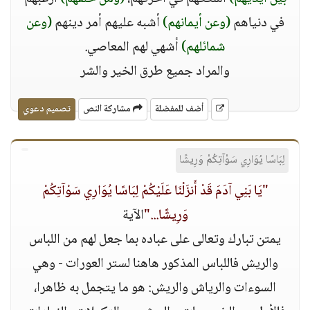
في دنياهم
(وعن أيمانهم)
أشبه عليهم أمر دينهم
(وعن
شمائلهم)
أشهي لهم المعاصي.
والمراد جميع طرق الخير والشر
أضف للمفضلة
مشاركة النص
تصميم دعوي
لِبَاسًا يُوَارِي سَوْآتِكُمْ وَرِيشًا
"يَا بَنِي آدَمَ قَدْ أَنزَلْنَا عَلَيْكُمْ لِبَاسًا يُوَارِي سَوْآتِكُمْ
وَرِيشًا..."
الآية
يمتن تبارك وتعالى على عباده بما جعل لهم من اللباس
والريش فاللباس المذكور هاهنا لستر العورات - وهي
السوءات والرياش والريش: هو ما يتجمل به ظاهرا،