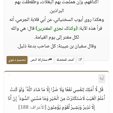
أكتافهم، وإن هملجت بهم البغلات، وطقطقت بهم
البراذين.
وهكذا روى أيوب السختياني، عن أبي قلابة الجرمي، أنه
قرأ هذه الآية:
(وكذلك نجزي المفترين)
قال: هي والله
لكل مفتر إلى يوم القيامة.
وقال سفيان بن عيينة: كل صاحب بدعة ذليل.
أضف للمفضلة
مشاركة النص
تصميم دعوي
آية
قُل لَّا أَمْلِكُ لِنَفْسِي نَفْعًا وَلَا ضَرًّا إِلَّا مَا شَاءَ اللَّهُ ۚ وَلَوْ كُنتُ
أَعْلَمُ الْغَيْبَ لَاسْتَكْثَرْتُ مِنَ الْخَيْرِ وَمَا مَسَّنِيَ السُّوءُ ۚ إِنْ أَنَا
إِلَّا نَذِيرٌ وَبَشِيرٌ لِّقَوْمٍ يُؤْمِنُونَ
[الأعراف: 188]