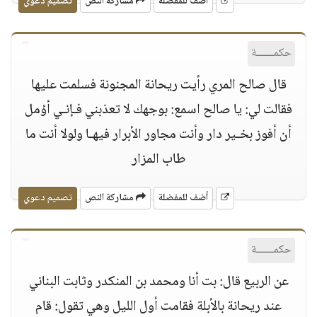
أضف للمفضلة
مشاركة النص
تصميم دعوي
حكمــــــة
قال صالح المري رأيت ريحانة المجنونة فسلمت عليها
فقالت لي: يا صالح اسمع: بوجهك لا تعذبني فـإنـي أؤمل
أن أفوز بخـير دار وأنت مجاور الأبرار فيهـا ولولا أنت ما
طاب المزار
أضف للمفضلة
مشاركة النص
تصميم دعوي
حكمــــــة
عن الربيع قال: بت أنا ومحمد بن المنكدر وثابت البناني
عند ريحانة بالأبلة فقامت أول الليل وهي تقول: قام