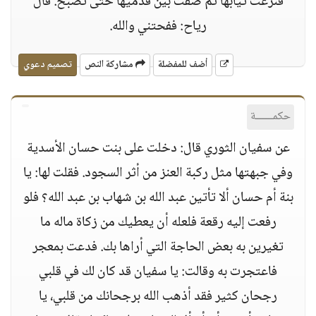
فنزعت ثيابها ثم صفت بين قدميها حتى تصبح. قال
رياح: ففحتني والله.
أضف للمفضلة
مشاركة النص
تصميم دعوي
حكمــــــة
عن سفيان الثوري قال: دخلت على بنت حسان الأسدية
وفي جبهتها مثل ركبة العنز من أثر السجود. فقلت لها: يا
بنة أم حسان ألا تأتين عبد الله بن شهاب بن عبد الله؟ فلو
رفعت إليه رقعة فلعله أن يعطيك من زكاة ماله ما
تغيرين به بعض الحاجة التي أراها بك. فدعت بمعجر
فاعتجرت به وقالت: يا سفيان قد كان لك في قلبي
رجحان كثير فقد أذهب الله برجحانك من قلبي، يا