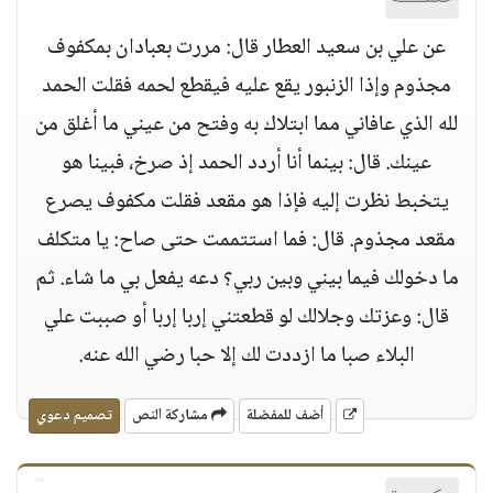
عن علي بن سعيد العطار قال: مررت بعبادان بمكفوف
مجذوم وإذا الزنبور يقع عليه فيقطع لحمه فقلت الحمد
لله الذي عافاني مما ابتلاك به وفتح من عيني ما أغلق من
عينك. قال: بينما أنا أردد الحمد إذ صرخ، فبينا هو
يتخبط نظرت إليه فإذا هو مقعد فقلت مكفوف يصرع
مقعد مجذوم. قال: فما استتممت حتى صاح: يا متكلف
ما دخولك فيما بيني وبين ربي؟ دعه يفعل بي ما شاء. ثم
قال: وعزتك وجلالك لو قطعتني إربا إربا أو صببت علي
البلاء صبا ما ازددت لك إلا حبا رضي الله عنه.
أضف للمفضلة
مشاركة النص
تصميم دعوي