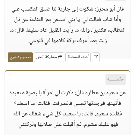
قال أبو محرز: شكوت إلى جارية لنا ضيق المكسب علي
وأنا شاب فقالت لي: يا بني استعن بعز القناعة عن ذل
المطالب، فكثيرا، والله ما رأيت القليل عاد سليما. قال: ما
زلت بعد أعرف بركة كلامها في قنوعي.
أضف للمفضلة
مشاركة النص
تصميم دعوي
حكمــــــة
عن سعيد بن عطارد قال: ذكرت لي امرأة بالبصرة متعبدة
فأتيتها فوجدتها تصلي فانصرفت. فقالت: ما اسمك؟
فقلت: سعيد. قالت: يا سعيد، كل شيء شغلك عن الله
فهو عليك مشوم. ثم أقبلت على صلاتها وتركتني.