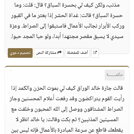
مذنب، ولكن كيف لي بحسرة السباق؟ قال: قلت: وما
حسرة السباق؟ قالت: غداة الحشر إذا بعثر ما في القبور
وركب الأبرار نجائب الأعمال فاستبقوا إلى الصراط. وعزة
سيدي لا يسبق مقصر مجتهدا أبدا، ولو حبا المجد حبوا.
أضف للمفضلة
مشاركة النص
تصميم دعوي
حكمــــــة
قالت جارة خالد الوراق كيف لي بموت الحزن والكمد إذا
رأيت القوم يتراكضون وقد رفعت أعلام المحسنين وجاز
الصراط المشتاقون ووصل إلى الله المحبون وخلفت مع
المسيئين المذنبين؟ ثم بكت وقالت: يا خالد انظر لا
يقطعك قاطع عن سرعة المبادرة بالأعمال فإنه ليس بين