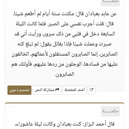
حكمــــــة
عن عابد بعبادان قال: مكثت ستة أيام لم أطعم شيئا.
قال: قلت أجرب نفسي على الصبر. فلما كانت الليلة
السابعة دخل في قلبي من ذلك سرور، ورأيت أني قد
صبرت وعملت شيئا فإذا بقائل يقول: لم تبلغ كنه
الصابرين، إنما الصابرون المستقلون لأعمالهم، الخائفون
عليها من فسادها، الوجلون من ردها عليهم، فأولئك هم
الصابرون.
أضف للمفضلة
مشاركة النص
تصميم دعوي
حكمــــــة
قال أحمد البزاز: كنت بعبادان وكانت ليلة عاشوراء،