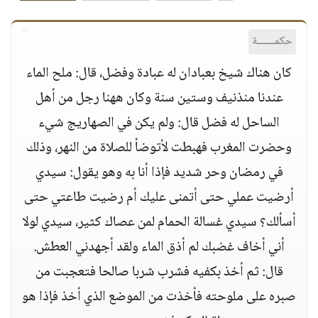
حكمــــــة
كان هناك شيخ بعبادان له عبادة وفضل، قال: ملح الماء
عندنا منذنيف وستين سنة وكان ههنا رجل من أهل
الساحل له فضل قال: ولم يكن في الصهاريج شيء
وحضرت المغرب فهبطت لأتوضأ للصلاة من النهر، وذلك
في رمضان وحر شديد فإذا أنا به وهو يقول: سيدي
أرضيت عملي حتى أتمنى عليك أم رضيت طاعتي حتى
أسألك؟ سيدي غسالة الحمام لمن عصاك كثير، سيدي لولا
أني أخاف غضبك لم أذق الماء ولقد أجهدني العطش.
قال: ثم أخذ بكفيه فشرب شربا صالحا فتعجبت من
صبره على ملوحته فأخذت من الموضع الذي أخذ فإذا هو