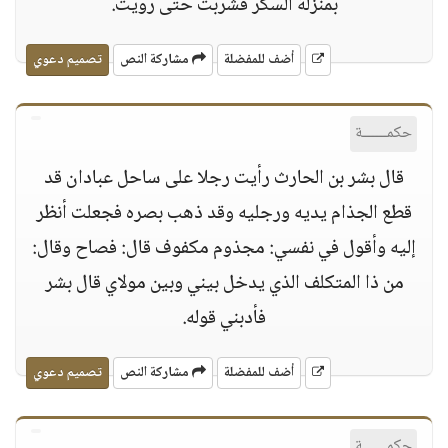
بمنزلة السكر فشربت حتى رويت.
أضف للمفضلة
مشاركة النص
تصميم دعوي
حكمــــــة
قال بشر بن الحارث رأيت رجلا على ساحل عبادان قد
قطع الجذام يديه ورجليه وقد ذهب بصره فجعلت أنظر
إليه وأقول في نفسي: مجذوم مكفوف قال: فصاح وقال:
من ذا المتكلف الذي يدخل بيني وبين مولاي قال بشر
فأدبني قوله.
أضف للمفضلة
مشاركة النص
تصميم دعوي
حكمــــــة