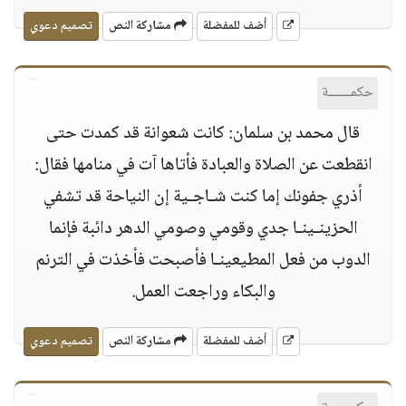
أضف للمفضلة
مشاركة النص
تصميم دعوي
حكمــــــة
قال محمد بن سلمان: كانت شعوانة قد كمدت حتى
انقطعت عن الصلاة والعبادة فأتاها آت في منامها فقال:
أذري جفونك إما كنت شـاجـية إن النياحة قد تشفي
الحزينـينـا جدي وقومي وصومي الدهر دائبة فإنما
الدوب من فعل المطيعينـا فأصبحت فأخذت في الترنم
والبكاء وراجعت العمل.
أضف للمفضلة
مشاركة النص
تصميم دعوي