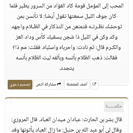
المحب إلى المؤمل قومة كاد الفؤاد من السرور يطير فلما
كان جوف الليل سمعتها تقول أيضا: لا تأنسن بمن
توحشك نظـرتـه فتمنعن من التذكار في الظـلام واجهد
وكد وكن في الليل ذا شجن يسقيك كأس وداد العز
والكـرم قال: ثم نادت: واحرباه واسلباه. فقلت: مم ذا؟
فقالت: ذهب الظلام بأنسه وبألفه ليت الظلام بأنسه
يتجدد.
أضف للمفضلة
مشاركة النص
تصميم دعوي
حكمــــــة
قال بشر بن الحارث: عبادان ميدان العباد. قال المروزي:
وقال لي أبو عبد الله بن حنبل: ما زال العباد يأتونها وقد