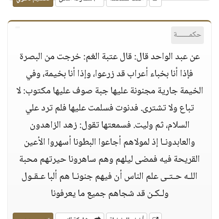
حكمــــــة
عن عبد الواحد قال: قال عتبة الغم: خرجت من البصرة
فإذا أنا بخباء أعراب قد زرعوا، وإذا أنا بخيمة، وفي
الخيمة جارية مجنونة عليها جبة صوف عليها مكتوب: لا
تباع ولا تشترى. فدنوت فسلمت عليها فلم ترد علي
السلام، ثم وليت. فسمعتها تقول: زهد الزاهدون
والعابدونـا إذ لمولاهم أجاعوا البطونا أسهروا الأعين
القريحة فيه فمضى ليلهم وهم ساهرونا حيرتهم محبة
اللـه حـتـى علم الناس أن فيهم جنونـا هم ألبا عـقـول
ولـكـن قد شجاهم جميع ما يعرفونا