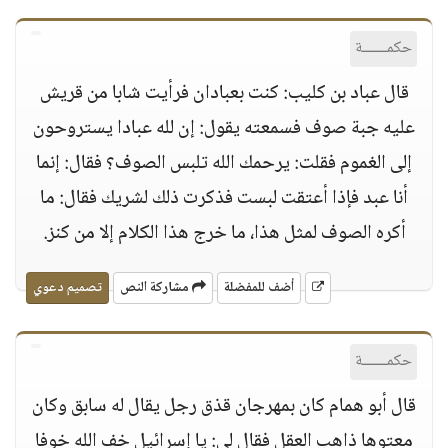
حكمــــــة
قال عباد بن كليب: كنت بعبادان فرأيت شابا من قريش
عليه جبة صوف فسمعته يقول: إن لله عبادا يستروحون
إلى الغموم فقلت: يرحمك الله تلبس الصوف؟ فقال: إنما
أنا عبد فإذا أعتقت لبست فذكرت ذلك لشريك فقال: ما
أكره الصوف لمثل هذا، ما خرج هذا الكلام إلا من كنز.
أضف للمفضلة
مشاركة النص
تصميم دعوي
حكمــــــة
قال أبو همام كان بمهرجان قذق رجل يقال له سابق وكان
معتوها ذاهب العقل فقال لى: يا إسرائيل خف الله خوفا