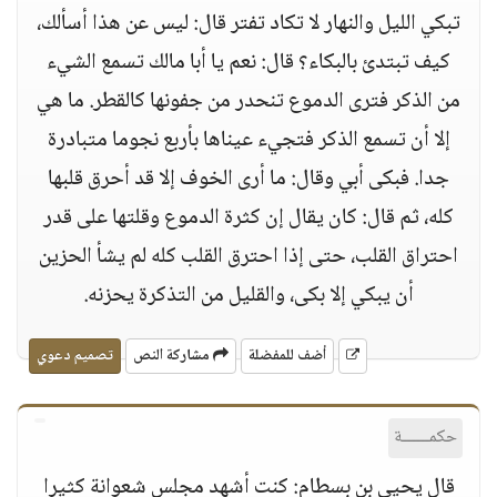
تبكي الليل والنهار لا تكاد تفتر قال: ليس عن هذا أسألك،
كيف تبتدئ بالبكاء؟ قال: نعم يا أبا مالك تسمع الشيء
من الذكر فترى الدموع تنحدر من جفونها كالقطر. ما هي
إلا أن تسمع الذكر فتجيء عيناها بأربع نجوما متبادرة
جدا. فبكى أبي وقال: ما أرى الخوف إلا قد أحرق قلبها
كله، ثم قال: كان يقال إن كثرة الدموع وقلتها على قدر
احتراق القلب، حتى إذا احترق القلب كله لم يشأ الحزين
أن يبكي إلا بكى، والقليل من التذكرة يحزنه.
أضف للمفضلة
مشاركة النص
تصميم دعوي
حكمــــــة
قال يحيى بن بسطام: كنت أشهد مجلس شعوانة كثيرا