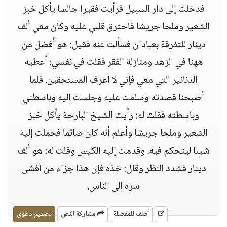
فدخلت إلى دار السبيل فرأيت فقيرا جالسا يأكل خبز
الشعير وملحا جريشا فاحترق قلبي عليه وكان معي ألف
دينار للتفرقة بعبادان فسألت عنه فقيل: هو أفضل من
ههنا في الزهد ومنازلة الفقر فقلت في نفسي: أعطيه
الدنانير التي معي فإني لا أعرف المستحقين. فلما
أصبحنا قصدته وسلمت عليه وجلست إليه وباسطني
وباسطته فقلت له: رأيت الشيخ البارحة يأكل خبز
الشعير وملحا جريشا وأعلم أنه كان صائما فحملت إليه
شيئا ليتحكم فيه. وقدمت إليه الكيس وقلت له: هو ألف
دينار فشدد النظر وقال: خذه فإن هذا جزاء من أفشى
سره إلى الناس.
أضف للمفضلة
مشاركة النص
تصميم دعوي