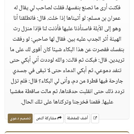
فكنت أرى ما تصنع بنفسها، فقلت لصاحب لي يقال له
عمران بن مسلم: لو أتيناها إذا خلت. قال: فانطلقنا أنا
وهو إلى الأبلة فاستأذنا عليها فأذنت لنا فإذا منزل رث
الهيئة أثر الجدب عليه بين. فقال لها صاحبي: لو رفقت
بنفسك فقصرت عن هذا البكاء شيئا كان أقوى لك على ما
تريدين. قال: فبكت ثم قالت: والله لوددت أني أبكي حتى
تنفد دموعي، ثم أبكي الدماء حتى لا تبقى في جسدي
جارحة فيها قطرة من دم، وأنى لي البكاء؟ قال: فلم تزل
تردد ذلك حتى انقلبت حدقتاها، ثم مالت ساقطة مغشيا
عليها. فقمنا فخرجنا وتركناها على تلك الحال.
أضف للمفضلة
مشاركة النص
تصميم دعوي