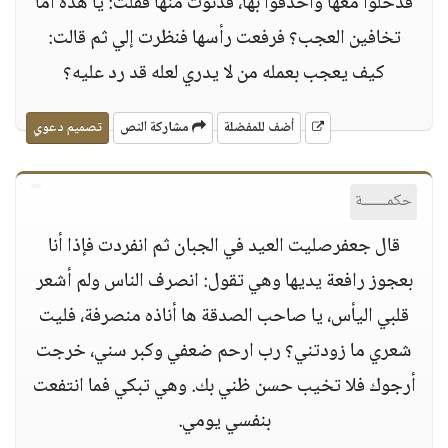
فدخلوا معها وأحدقوا بها، فدنوت منها فقلت: يا هذه أما
تخافين العجب؟ فرفعت رأسها فنظرت إلي ثم قالت:
كيف يعجب بعمله من لا يدري لعله قد رد عليه؟
أضف للمفضلة
مشاركة النص
تصميم دعوي
حكمــــــة
قال جعفرصليت العيد في الجبان ثم انفردت فإذا أنا
بعجوز رافعة يديها وهي تقول: انصرف الناس ولم أشعر
قلبي اليأس، يا صاحب الصدقة ها أناذه منصرفة، فليت
شعري ما زودتني؟ رب ارحم ضعفي وكبر سني، خرجت
أرجوك فلا تخيب حسن ظني بك. وهي تبكي فما انتفعت
بنفسي يومي.