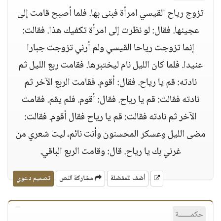
تزوج رياح القيسي امرأة فبنى بها. فلما أصبح قامت إلى
عجينها. فقال: لو نظرت إلى امرأة تكفيك هذا. فقالت:
إنما تزوجت رياحا القيسي ولم أرني تزوجت جبارا
عنيدا. فلما كان الليل نام ليختبرها. فقامت ربع الليل ثم
نادته: قم يا رياح. فقال: أقوم. فقامت الربع الآخر ثم
نادته فقالت: قم يا رياح. فقال: أقوم. فلم يقم. فقامت
الآخر ثم نادته فقالت: قم يا رياح فقال أقوم. فقالت:
مضى الليل وعسكر المحسنون وأنت نائم، ليت شعري من
غرني بك يا رياح. قال: وقامت الربع الباقي.
أضف للمفضلة
مشاركة النص
تصميم دعوي
حكمــــــة