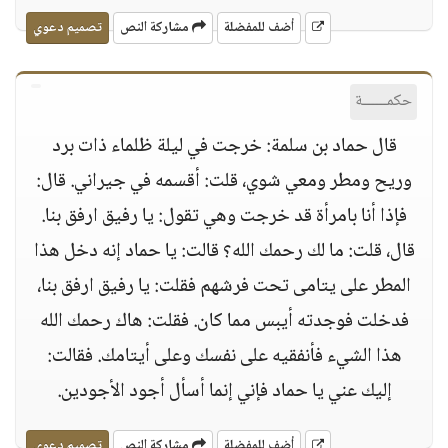
أضف للمفضلة
مشاركة النص
تصميم دعوي
حكمــــــة
قال حماد بن سلمة: خرجت في ليلة ظلماء ذات برد
وريح ومطر ومعي شوي، قلت: أقسمه في جيراني. قال:
فإذا أنا بامرأة قد خرجت وهي تقول: يا رفيق ارفق بنا.
قال، قلت: ما لك رحمك الله؟ قالت: يا حماد إنه دخل هذا
المطر على يتامى تحت فرشهم فقلت: يا رفيق ارفق بنا،
فدخلت فوجدته أيبس مما كان. فقلت: هاك رحمك الله
هذا الشيء فأنفقيه على نفسك وعلى أيتامك. فقالت:
إليك عني يا حماد فإني إنما أسأل أجود الأجودين.
أضف للمفضلة
مشاركة النص
تصميم دعوي