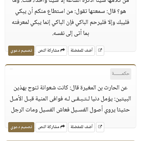
من كلامها شيئا أذكره الساعة إلا شيئا واحدا، قلت: وما
هو؟ قال: سمعتها تقول: من استطاع منكم أن يبكي
فليبك وإلا فليرحم الباكي فإن الباكي إنما يبكي لمعرفته
بما أتى إلى نفسه.
أضف للمفضلة
مشاركة النص
تصميم دعوي
حكمــــــة
عن الحارث بن المغيرة قال: كانت شعوانة تنوح بهذين
البيتين: يؤمل دنيا لـتـبـقـى لـه فوافى المنية قبـل الأمـل
حثيثا يروي أصول الفسـيل فعاش الفسيل ومات الرجل
أضف للمفضلة
مشاركة النص
تصميم دعوي