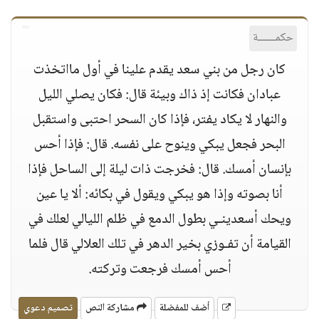
حكمــــــة
كان رجل من بني سعد يقدم علينا في أول مااتخذت
عبادان فكانت إذ ذاك وبيئة قال: فكان يصلي الليل
والنهار لا يكاد يفتر، فإذا كان السحر احتبى واستقبل
البحر فجعل يبكي وينوح على نفسه. قال: فإذا أحس
بإنسان أمسك. قال: فخرجت ذات ليلة إلى الساحل فإذا
أنا بصوته وإذا هو يبكي ويقول في بكائه: ألا يا عين
ويحك أسعدينـي بطول الدمع في ظلم الليالي لعلك في
القيامة أن تفـوزي بخير الدهر في تلك العلالي قال فلما
أحس أمسك فرجعت وتركته.
أضف للمفضلة
مشاركة النص
تصميم دعوي