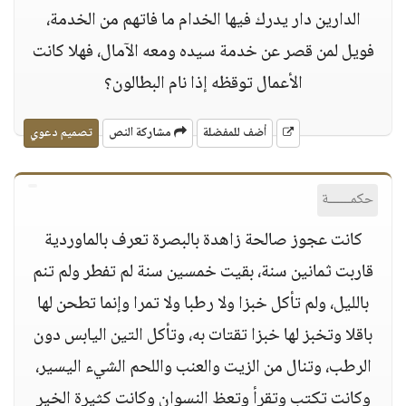
الدارين دار يدرك فيها الخدام ما فاتهم من الخدمة،
فويل لمن قصر عن خدمة سيده ومعه الآمال، فهلا كانت
الأعمال توقظه إذا نام البطالون؟
أضف للمفضلة
مشاركة النص
تصميم دعوي
حكمــــــة
كانت عجوز صالحة زاهدة بالبصرة تعرف بالماوردية
قاربت ثمانين سنة، بقيت خمسين سنة لم تفطر ولم تنم
بالليل، ولم تأكل خبزا ولا رطبا ولا تمرا وإنما تطحن لها
باقلا وتخبز لها خبزا تقتات به، وتأكل التين اليابس دون
الرطب، وتنال من الزيت والعنب واللحم الشيء اليسير،
وكانت تكتب وتقرأ وتعظ النسوان وكانت كثيرة الخير