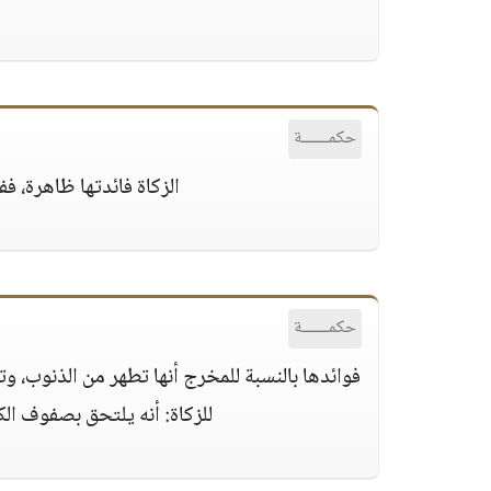
حكمــــــة
الزكاة فائدتها ظاهرة، ففي
حكمــــــة
فوائدها بالنسبة للمخرج أنها تطهر من الذنوب، و
للزكاة: أنه يلتحق بصفوف الك