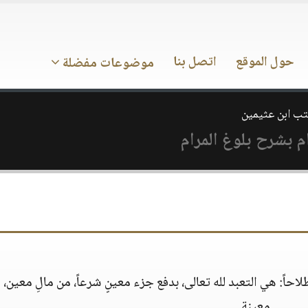
حول الموقع
اتصل بنا
موضوعات مفضلة
تب ابن عثيمين
م بشرح بلوغ المرام
طلاحاً: هي التعبد لله تعالى، بدفع جزء معينٍ شرعاً، من مالِ معين، 
معينة.