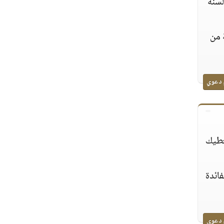
لسنة
 من
 دعوي
نعطيك
ائدة
 دعوي