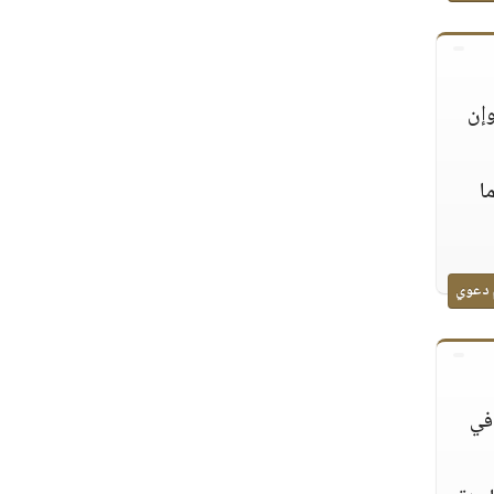
وإن
ا
 دعوي
في