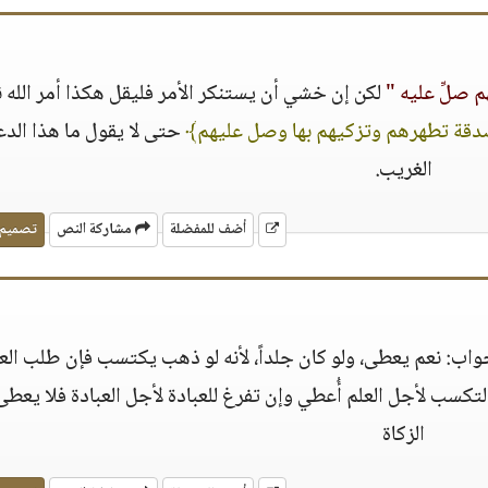
هم صلِّ عليه "
لكن إن خشي أن يستنكر الأمر فليقل هكذا أمر الله ن
دقة تطهرهم وتزكيهم بها وصل عليهم﴾
حتى لا يقول ما هذا الدع
الغريب.
أضف للمفضلة
مشاركة النص
تصميم
واب: نعم يعطى، ولو كان جلداً، لأنه لو ذهب يكتسب فإن طلب الع
التكسب لأجل العلم أُعطي وإن تفرغ للعبادة لأجل العبادة فلا يعط
الزكاة