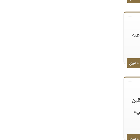
عنه
 دعوي
قين
يء
 دعوي