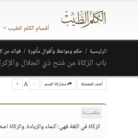
أقسام الكلم الطيب
الرئيسية
حكم ومواعظ وأقوال مأثورة
فوائد من ك
باب الزكاة من فتح ذي الجلال والإكرا
A
أضف للمفضلة
مشاركة القسم
-
+
حكمــــــة
الزكاة في اللغة فهي: النماء والزيادة. والزكاة اص