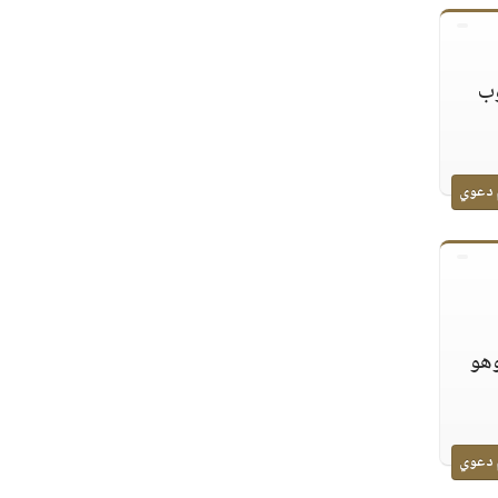
وب
 دعوي
وهو
 دعوي