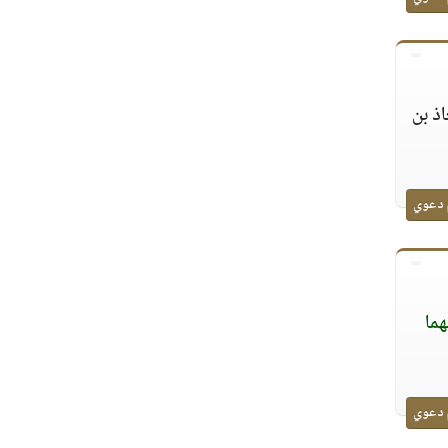
ذ بن
 دعوي
هما
 دعوي