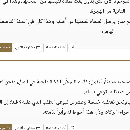
ن الموجود الآن، لكن بدون بعث سعاة لقبضها من أصحابها، وهذا في ا
الثانية من الهجرة.
لم صار يرسل السعاة لقبضها من أهلها، وهذا كان في السنة التاسعة
الهجرة.
أضف للمفضلة
مشاركة النص
تصميم
احبه مديناً، فنقول: زكِّ مالك، لأن الزكاة واجبة في المال، ونحن 
ن عندنا ما توفي دينك.
 ونحن نعطيه خمسة وعشرين ليوفي الطلب الذي عليه؟ قلنا: إن الف
إخراج الزكاة، ولأن هذا أحوط له وأبرأ لذمته.
أضف للمفضلة
مشاركة النص
تصميم