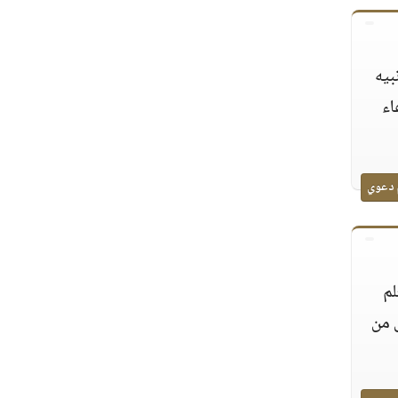
بيه
اء
 دعوي
لم
ى من