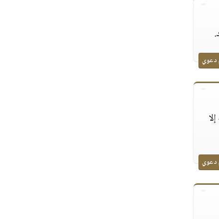
.
 دعوي
إلا
 دعوي