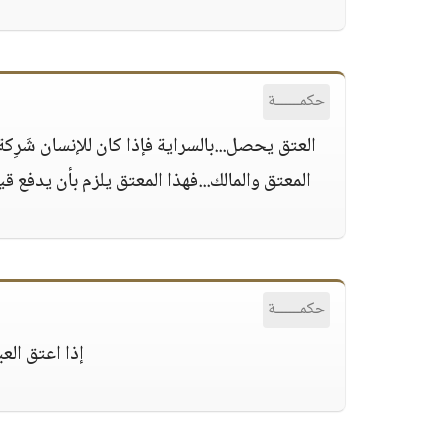
حكمــــــة
العتق يحصل...بالسراية فإذا كان للإنسان شَرِ
المعتق والمالك...فهذا المعتق يلزم بأن يدفع 
حكمــــــة
إذا اعتق العب