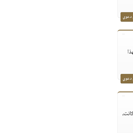
 دعوي
ذا
 دعوي
كانت،