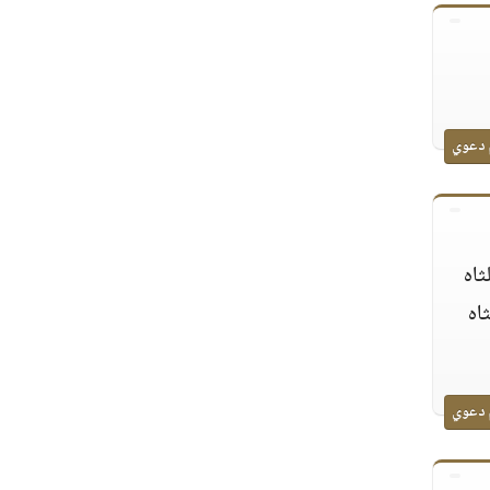
 دعوي
ثاه
اه
 دعوي