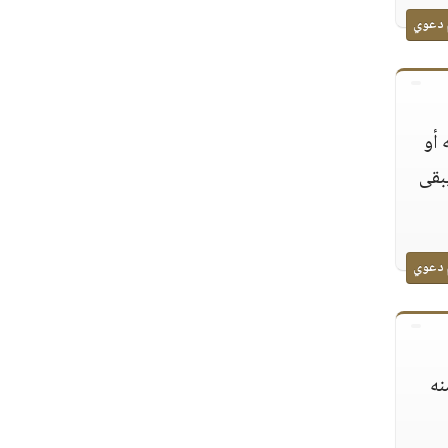
 دعوي
 أو
يبقى
 دعوي
نه