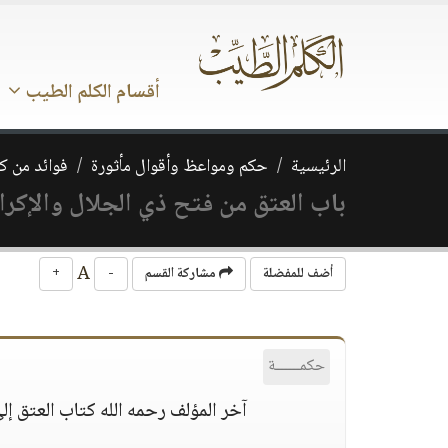
أقسام الكلم الطيب
الرئيسية
حكم ومواعظ وأقوال مأثورة
فوائد من ك
باب العتق من فتح ذي الجلال والإكرام
A
أضف للمفضلة
مشاركة القسم
-
+
حكمــــــة
آخر المؤلف رحمه الله كتاب العتق إلى 