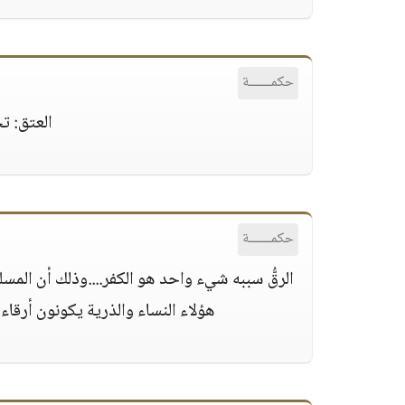
حكمــــــة
العتق: ت
حكمــــــة
الرقُّ سببه شيء واحد هو الكفر....وذلك أن المسل
هؤلاء النساء والذرية يكونون أرقاء 