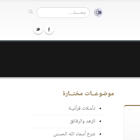
موضوعــات مختــارة
تأمـلات قرآنيـة
الزهد والرقائق
شرح أسماء الله الحسنى