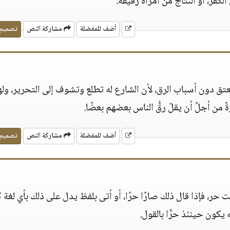
لكفر، أو النتاج من امرأة رقيقة.
أضف للمفضلة
مشاركة النص
تصميم
تق دون أسباب الرق، لأن الشارع له تطلع وتشوف إلى التحرير، وله
ً من أجلِّ أن يقلّ رقُّ الناس بعضهم بعضًا.
أضف للمفضلة
مشاركة النص
تصميم
 حر، فإذا قال ذلك صارًا حرًا، أو أتى بلفظ يدل على ذلك بأي لغة 
 يكون حينئذ حرًّا بالقول.