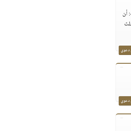
 أن
ثلث
 دعوي
 دعوي