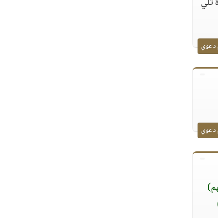
 تلي
 دعوي
 دعوي
م)