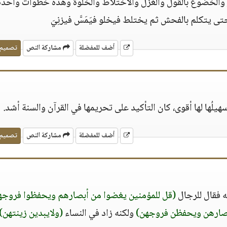
ور والخضوع بالقول والغزل والاختلاط والخلوة وهذه خطوات واحدة
تى يتكلم بالفحش ثم يختلط فيخلو فيَمَسَّ فيزنِيَ
أضف للمفضلة
مشاركة النص
تصميم
يلُها لها أقوى، كان التأكيد على تحريمها في القرآن والسنة أشد.
أضف للمفضلة
مشاركة النص
تصميم
له فقال للرجال
(قل للمؤمنين يغضوا من أبصارهم ويحفظوا فروجه
صارهن ويحفظن فروجهن)
ولكنه زاد في النساء
(ولايبدين زينتهن)