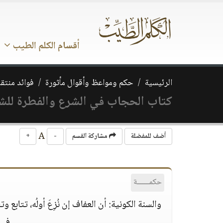
أقسام الكلم الطيب
الرئيسية
حكم ومواعظ وأقوال مأثورة
فوائد منتق
كتاب الحجاب في الشرع والفطرة للش
A
أضف للمفضلة
مشاركة القسم
-
+
حكمــــــة
والسنة الكونية: أن العفاف إن نُزِعَ أولُه، تتا
في 