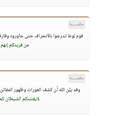
حكمــــــة
قوم لوط تدرجوا بالانحراف حتى جاوروه وقارفوه 
من قريتكم إنهم 
حكمــــــة
وقد بيَّن الله أن كشف العورات وظهور المفاتن 
لايفتننكم الشيطان كما