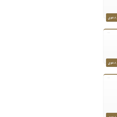
 دعوي
 دعوي