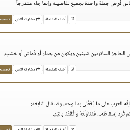
اس فُرِض جملة واحدة بجميع تفاصيله وإنما جاء متدرجاً.
أضف للمفضلة
مشاركة النص
تصميم
ى الحاجز الساتربين شيئين ويكون من جدار أو قُماش أو خشب.
أضف للمفضلة
مشاركة النص
تصميم
قُه العرب على ما يُغَطَّى به الوجه، وقد قال النابغة:
 إسقاطَه... فَتَنَاوَلَتْهُ وَاتَّقَتْنَا باليَدِ.