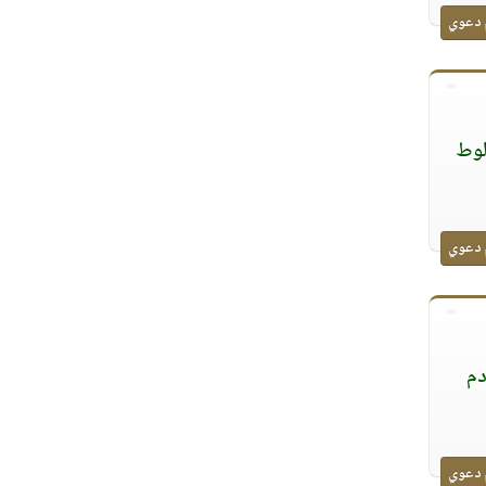
 دعوي
لوط
 دعوي
دم
 دعوي