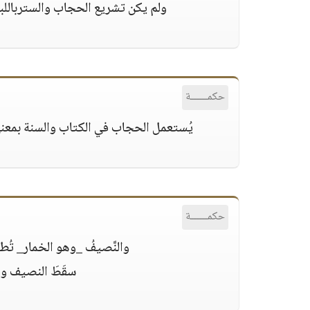
ولم يكن تشريع الحجاب والسترباللب
حكمــــــة
يُستعمل الحجاب في الكتاب والسنة بمعن
حكمــــــة
والنَّصيفُ _وهو الخمار_ تُطلِ
سقَطَ النصيف ولم تُرِد