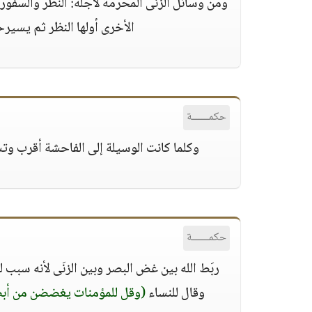
ومن وسائل الزنَى المحرمة لأجله: النظر والسف
الأخرى أولها النظر ثم يسيرح
حكمــــــة
وكلما كانت الوسيلة إلى الفاحشة أقرب وتسه
حكمــــــة
ربَط الله بين غض البصر وبين الزنَى لأنه سبب 
وقال للنساء
(وقل للمؤمنات يغضضن من أب