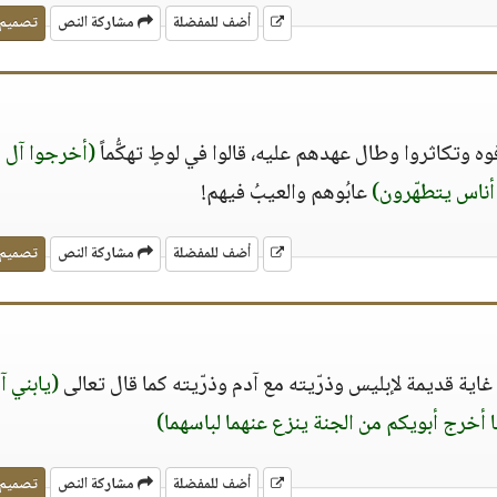
أضف للمفضلة
مشاركة النص
تصميم
وتكاثروا وطال عهدهم عليه، قالوا في لوطٍ تهكُّماً
(أخرجوا آل 
أناس يتطهّرون)
عابُوهم والعيبُ فيهم!
أضف للمفضلة
مشاركة النص
تصميم
غاية قديمة لإبليس وذرّيته مع آدم وذرّيته كما قال تعالى
(يابني آ
 أخرج أبويكم من الجنة ينزع عنهما لباسهما)
أضف للمفضلة
مشاركة النص
تصميم