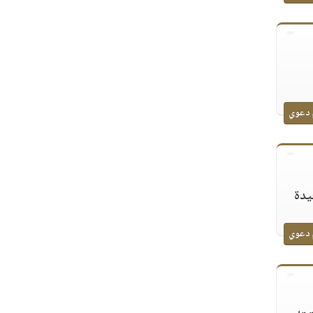
 دعوي
يدة
 دعوي