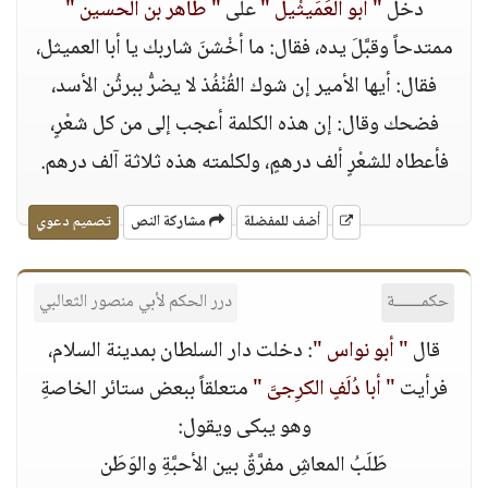
دخل
" أبو العَمَيثْيل "
على
" طاهر بن الحسين "
ممتدحاً وقبَّلَ يده، فقال: ما أخْشنَ شاربك يا أبا العميثل،
فقال: أيها الأمير إن شوك القُنْفُذ لا يضرُّ ببرثُن الأسد،
فضحك وقال: إن هذه الكلمة أعجب إلى من كل شعْرٍ،
فأعطاه للشعْرٍ ألف درهمٍ، ولكلمته هذه ثلاثة آلف درهم.
أضف للمفضلة
مشاركة النص
تصميم دعوي
حكمــــــة
درر الحكم لأبي منصور الثعالبي
قال
" أبو نواس "
: دخلت دار السلطان بمدينة السلام،
فرأيت
" أبا دُلَفٍ الكرِجىَّ "
متعلقاً ببعض ستائر الخاصةِ
وهو يبكى ويقول:
طَلَبُ المعاشِ مفرَّقٌ بين الأحبَّةِ والوَطَن