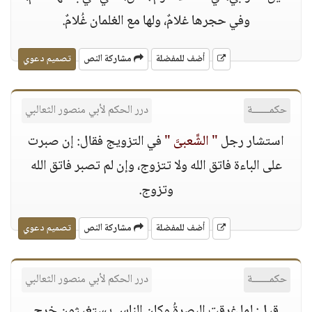
وفي حجرها غلامٌ، ولها مع الغلمان غُلامٌ.
أضف للمفضلة
مشاركة النص
تصميم دعوي
حكمــــــة
درر الحكم لأبي منصور الثعالبي
استشار رجل
" الشَّعبىَّ "
في التزويج فقال: إن صبرت
على الباءة فاتق الله ولا تتزوج، وإن لم تصبر فاتق الله
وتزوج.
أضف للمفضلة
مشاركة النص
تصميم دعوي
حكمــــــة
درر الحكم لأبي منصور الثعالبي
قيل: لما غرقت البصرةُ وكان الناس يستغيثون خرج