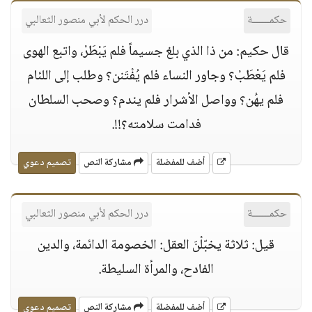
حكمــــــة
درر الحكم لأبي منصور الثعالبي
قال حكيم: من ذا الذي بلغ جسيماً فلم يَبْطَرْ، واتبع الهوى
فلم يَعْطَبْ؟ وجاور النساء فلم يُفْتَنن؟ وطلب إلى اللئام
فلم يهُن؟ وواصل الأشرار فلم يندم؟ وصحب السلطان
فدامت سلامته؟!!.
أضف للمفضلة
مشاركة النص
تصميم دعوي
حكمــــــة
درر الحكم لأبي منصور الثعالبي
قيل: ثلاثة يخبّلْنَ العقل: الخصومة الدائمة، والدين
الفادح، والمرأة السليطة.
أضف للمفضلة
مشاركة النص
تصميم دعوي