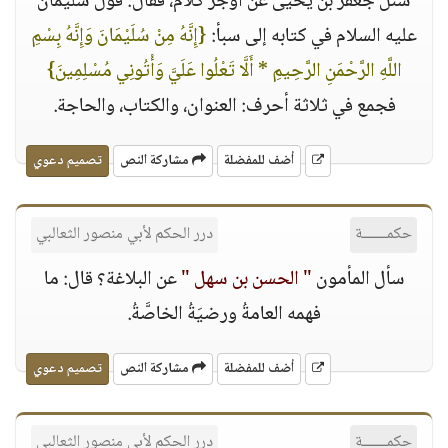
سئُل جعفر بن يحيى عن أوجز كلام، فقال: قول سليمان
عليه السلام في كتابه إلى سبأ:
{إِنَّهُ مِنْ سُلَيْمَانَ وَإِنَّهُ بِسْمِ
اللَّهِ الرَّحْمَنِ الرَّحِيمِ * أَلَّا تَعْلُوا عَلَيَّ وَأْتُونِي مُسْلِمِينَ}
فجمع في ثلاثة أحرف: العنوان، والكتاب، والحاجة.
أضف للمفضلة
مشاركة النص
تصميم دعوي
حكمــــــة
درر الحكم لأبي منصور الثعالبي
سأل المأمون
" الحسن بن سهل "
عن البلاغة؟ قال: ما
فهمه العامةُ ورضيَةُ الخاصَّةُ.
أضف للمفضلة
مشاركة النص
تصميم دعوي
حكمــــــة
درر الحكم لأبي منصور الثعالبي