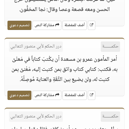
الحسن ومعه قصعة وعصا وقال: نجا المخفُّون.
أضف للمفضلة
مشاركة النص
تصميم دعوي
حكمــــــة
درر الحكم لأبي منصور الثعالبي
أمر المأمون عمرو بن مسعدة أن يكُتبَ كتاباً في مَعنْىًّ
به، فكتب: كتابي كتاب واثق بمن كتبت إليه، مَعْنىًّ بمن
كتبت له، ولن يضيع بين الثَّقَةِ والعناية مُوصِلُهُ.
أضف للمفضلة
مشاركة النص
تصميم دعوي
حكمــــــة
درر الحكم لأبي منصور الثعالبي