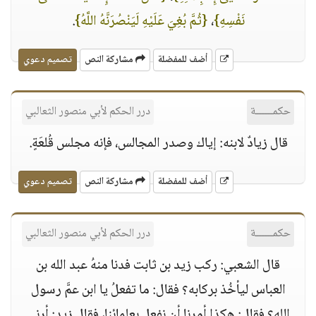
نَفْسِهِ}
،
{ثُمَّ بُغِيَ عَلَيْهِ لَيَنْصُرَنَّهُ اللَّهُ}
.
أضف للمفضلة
مشاركة النص
تصميم دعوي
حكمــــــة
درر الحكم لأبي منصور الثعالبي
قال زيادٌ لابنه: إياك وصدر المجالس، فإنه مجلس قُلعَةٍ.
أضف للمفضلة
مشاركة النص
تصميم دعوي
حكمــــــة
درر الحكم لأبي منصور الثعالبي
قال الشعبي: ركب زيد بن ثابت فدنا منهُ عبد الله بن
العباس ليأخُذ بركابه؟ فقال: ما تفعلُ يا ابن عمَّ رسول
الله؟ فقال: هكذا أمرنا أن نفعل بعلمائنا، فقال زيد: أرنى