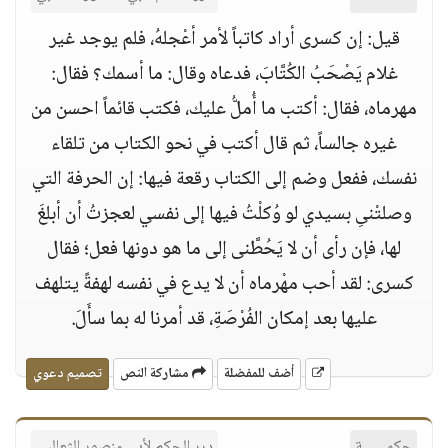
قيل: إن كسرى أراد كاتباً لأمر أعْجلهُ، فلم يوجد غير
غلام يَصْحَبُ الكُتَّابَ، فدعاه وقال: ما أسمك؟ فقال:
مهرماه، فقال: أكتب ما أُملُّ عليك، فكتب قائماً احسن من
غيره جالساً، ثم قال أكتب في نحو الكتاب من تلقاء
نفسك، ففعل وضم إلى الكتاب رقعة فيها: إن الحرفة التي
وصلتْنىِ بسيدي لو وُكلْتُ فيها إلى نفسي لعجزتُ أن أبلغَ
لها، فإن رأى أن لا يَحُطَّنى إلى ما هو دونها فعل؛ فقال
كسرى: لقد أحب مهْرماه أن لا يدع في نفسه لهفةً يتلهف
عليها بعد إمكان الفُرْصَةِ، قد أمرنا له بما سأَلَ.
أضف للمفضلة
مشاركة النص
تصميم دعوي
حكمــــــة
درر الحكم لأبي منصور الثعالبي