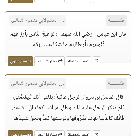
حكمــــــة
درر الحكم لأبي منصور الثعالبي
قال ابن عباس - رضي الله عنهما -: لو قنعَ النَّاس بأرزاقهم
قُنُوعهم بأوطانهم ما شكا عبد رزقه.
أضف للمفضلة
مشاركة النص
تصميم دعوي
حكمــــــة
درر الحكم لأبي منصور الثعالبي
قال الفضل بن مروان لرجل عاتَبَهُ: بلغنى أنك تَيغضُنى،
فلم ينكر الرجل عليه ذلك وقال له: أنت كما قال الشاعر:
فَإنَّك كالدُّنيا نهابُ صُرُوفَها ونوسِعُها ذماًّ ونحنُ عبيدُها.
أضف للمفضلة
مشاركة النص
تصميم دعوي