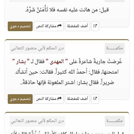
قيل: من هانت عليه نفسه فلا تَأْمَنَنَّ شَرَّهُ.
أضف للمفضلة
مشاركة النص
تصميم دعوي
حكمــــــة
درر الحكم لأبي منصور الثعالبي
عُرضتْ جاريةٌ شاعرةٌ على
" المهدى "
فقال لـ
" بشار "
امتحنها، فقال: أحمدُ الله كثيراً. فقالت: حين أنشأك
ضريراً. فقال بشار: اشتر الملعونة فإنها حاذقةٌ..
أضف للمفضلة
مشاركة النص
تصميم دعوي
حكمــــــة
درر الحكم لأبي منصور الثعالبي