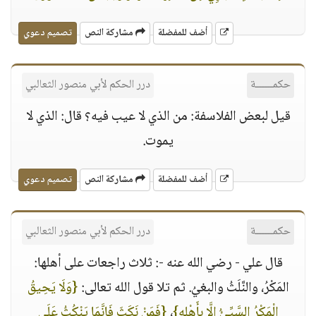
أضف للمفضلة
مشاركة النص
تصميم دعوي
حكمــــــة
درر الحكم لأبي منصور الثعالبي
قيل لبعض الفلاسفة: من الذي لا عيب فيه؟ قال: الذي لا
يموت.
أضف للمفضلة
مشاركة النص
تصميم دعوي
حكمــــــة
درر الحكم لأبي منصور الثعالبي
قال علي - رضي الله عنه -: ثلاث راجعات على أهلها:
المَكْرُ، والنَّلَثُ والبغيُ. ثم تلا قول الله تعالى:
{وَلَا يَحِيقُ
الْمَكْرُ السَّيِّئُ إِلَّا بِأَهْلِهِ}
،
{فَمَنْ نَكَثَ فَإِنَّمَا يَنْكُثُ عَلَى