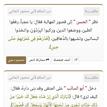
حكمــــــة
درر الحكم لأبي منصور الثعالبي
نظر
" الحسن "
إلى قصور المهالبة فقال: يا عجباً، رفعُوا
الطين، ووضعوا الدينَ، وركبوا البِرْذَوْنَ، واتخذوا
البساتين، وتشبهوا بالدَّهاقِين،
{فَذَرْهُمْ فِي غَمْرَتِهِمْ حَتَّى
حِينٍ}
.
أضف للمفضلة
مشاركة النص
تصميم دعوي
حكمــــــة
درر الحكم لأبي منصور الثعالبي
دخل
" أبو السائب "
على المتقى وقد بنى دارهُ، فقال:
كيف ترى؟ قال:
{تَبَارَكَ الَّذِي إِنْ شَاءَ جَعَلَ لَكَ خَيْرًا مِنْ
ذَلِكَ جَنَّاتٍ تَجْرِي مِنْ تَحْتِهَا الْأَنْهَارُ وَيَجْعَلْ لَكَ قُصُورًا}
.