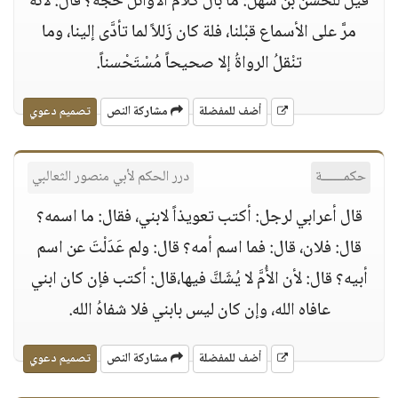
قيل للحسن بن سهل: ما بال كلام الأوائل حُجَّةَّ؟ قال: لأنه
مرَّ على الأسماع قبْلنا، فلة كان زَللاً لما تأدَّى إلينا، وما
تنْقلُ الرواةُ إلا صحيحاً مُسْتَحْسناً.
أضف للمفضلة
مشاركة النص
تصميم دعوي
حكمــــــة
درر الحكم لأبي منصور الثعالبي
قال أعرابي لرجل: أكتب تعويذاً لابني، فقال: ما اسمه؟
قال: فلان، قال: فما اسم أمه؟ قال: ولم عَدَلْتَ عن اسم
أبيه؟ قال: لأن الأُمَّ لا يُشَكَّ فيها،قال: أكتب فإن كان ابني
عافاه الله، وإن كان ليس بابني فلا شفاهُ الله.
أضف للمفضلة
مشاركة النص
تصميم دعوي