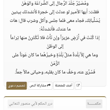
ومُصَيَّرٌ جَلَدَ الرَّجال إلى الضَّراعَة والوَهَنْ
فقلت: أيها الأمير لو عدلت إلى خجرة لأنشدتك بيتين
يُسَلَّيانِكَ، فجاء معى فلما جلس وأكل وشرب قال: هات
ما عندك، فأنشدتُهُ:
إذا كُنْتَ في أَرْضٍ عزيزاً وإن نَأَتْ فلا تُكْثَرِنْ منها تِراعاً
إلى الوطَنْ
وما هي إلاَّ بَلْدةٌ مثلٌ بَلْدَةٍ وخيرُهُما ما كان عَوناً على
الزَّمَنْ
فَسُرَّىَ عنه، وخفَّ ما كان بقلبه، وحيانى مالاً جماًّ.
أضف للمفضلة
مشاركة النص
تصميم دعوي
حكمــــــة
درر الحكم لأبي منصور الثعالبي