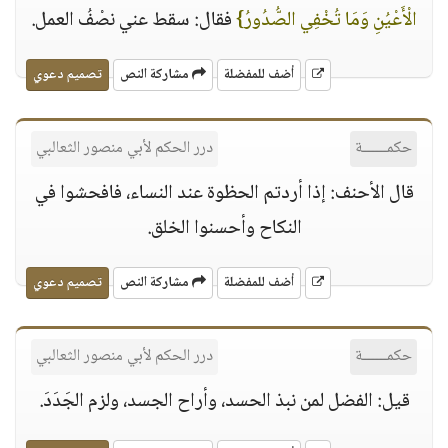
الْأَعْيُنِ وَمَا تُخْفِي الصُّدُورُ}
فقال: سقط عني نصْفُ العمل.
أضف للمفضلة
مشاركة النص
تصميم دعوي
حكمــــــة
درر الحكم لأبي منصور الثعالبي
قال الأحنف: إذا أردتم الحظوة عند النساء، فافحشوا في
النكاح وأحسنوا الخلق.
أضف للمفضلة
مشاركة النص
تصميم دعوي
حكمــــــة
درر الحكم لأبي منصور الثعالبي
قيل: الفضل لمن نبذ الحسد، وأراح الجسد، ولزم الجَدَدَ.