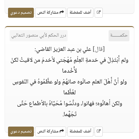
أضف للمفضلة
مشاركة النص
تصميم دعوي
حكمــــــة
درر الحكم لأبي منصور الثعالبي
[قال]
علي بن عبد العزيز القاضي:
ولم أَبْتَذِلْ في خدمةِ العِلْمِ مُهْجَتىِ لأخدمَ من لاقيتُ لكنْ
لأُخْدما
ولو أنَّ أَهْلَ العلم صانْوه صانهُمْ ولو عظَّمُوهُ في النّفوسِ
لعُظَّما
ولكن أهانُوه؛ فهانوا، ودنَّسُوا مُحَيَّاهُ بالأطماع حَتَّى
تَجَهَّما.
أضف للمفضلة
مشاركة النص
تصميم دعوي