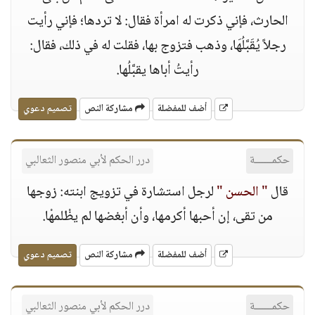
الحارث، فإني ذكرت له امرأة فقال: لا تردها؛ فإني رأيت
رجلاً يُقَبَّلُهَا، وذهب فتزوج بها، فقلت له في ذلك، فقال:
رأيتُ أباها يقبَّلُها.
أضف للمفضلة
مشاركة النص
تصميم دعوي
حكمــــــة
درر الحكم لأبي منصور الثعالبي
قال
" الحسن "
لرجل استشارة في تزويج ابنته: زوجها
من تقى، إن أحبها أكرمها، وأن أبغضها لم يظْلمهْا.
أضف للمفضلة
مشاركة النص
تصميم دعوي
حكمــــــة
درر الحكم لأبي منصور الثعالبي