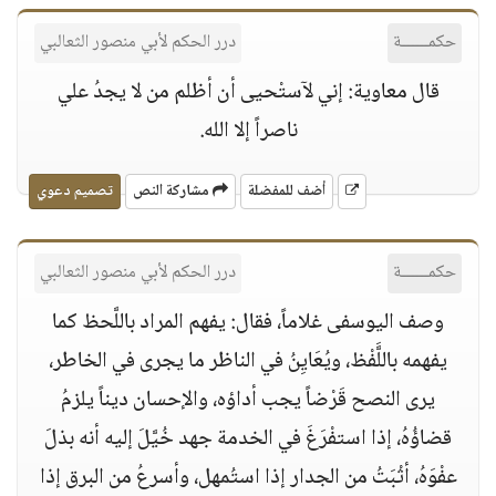
حكمــــــة
درر الحكم لأبي منصور الثعالبي
قال معاوية: إني لآستْحيى أن أظلم من لا يجدُ علي
ناصراً إلا الله.
أضف للمفضلة
مشاركة النص
تصميم دعوي
حكمــــــة
درر الحكم لأبي منصور الثعالبي
وصف اليوسفى غلاماً، فقال: يفهم المراد باللَّحظ كما
يفهمه باللََّفْظ، ويُعَايِنُ في الناظر ما يجرى في الخاطر،
يرى النصح قَرْضاً يجب أداؤه، والإحسان ديناً يلزمُ
قضاؤُهُ، إذا استفْرَغَ في الخدمة جهد خُيَّلَ إليه أنه بذلَ
عفْوَهُ، أثْبَتُ من الجدار إذا استُمهل، وأسرعُ من البرق إذا