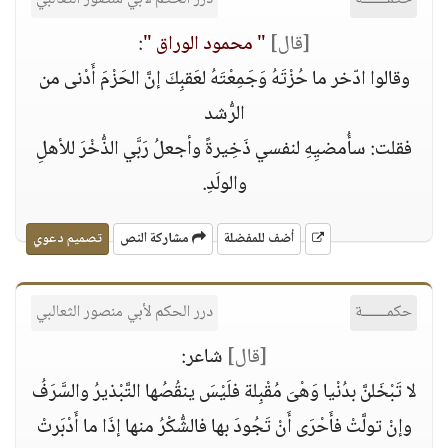
[قال]
" محمود الوراق "
:
وقالوا ادّخر ما حُزْتَهُ وَجَمِعْتَهُ لعَقبِكَ إنَّ الحَزْمَ أَدْنى من
الرُّشد
فقلت: سأُمضيِهِ لنفسي ذَخِيرةً وأجعلُ رَبَّي الذُّخْرَ للأهلِ
والولَدِ.
أضف للمفضلة
مشاركة النص
تصميم دعوي
حكمــــــة
درر الحكم لأبي منصور الثعالبي
[قال]
شاعر:
لا تَبْخَلنَّ بدُنْيا وَهْىَ مُقْبِلة فلَيْسَ ينقُصُها التَّبْذيرُ والسَّرَفُ
وإنْ تولَّتْ فأَحْرَى أَنْ تَجُودَ بها فالشُّكْرُ منها إذَا ما أَدْبَرتْ