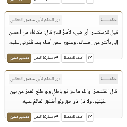
حكمــــــة
درر الحكم لأبي منصور الثعالبي
قيل للإسكندر: أي شيء لأسرُّ لك؟ قال: مكافأة من أحسن
إلى بأكثر من إحسانه، وعفوى عمن أساء بعد قُدْرتى عليه.
أضف للمفضلة
مشاركة النص
تصميم دعوي
حكمــــــة
درر الحكم لأبي منصور الثعالبي
قال المُنْتصرُ: والله ما عز ذو باطلٍ ولو طلع القمرُ من بين
عَيْنَيْهِ، ولا ذل ذو حق ولو أصْفق العالمُ عليه.
أضف للمفضلة
مشاركة النص
تصميم دعوي