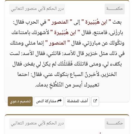
حكمــــــة
درر الحكم لأبي منصور الثعالبي
بعث
" ابن هُبَيْيرة "
إلى
" المنصور "
في الحرب فقال:
بارزْنى، فامتنع، فقال
" ابن هُبَيْيرة "
لأشهرنك بامتناعك
ونكُولكَ عن مبارزتي، فقال
" المنصور "
إنما مثلي ومثلك
في ذلك مثل خنزير قال للأسد: قاتلني، فقال الأسد: لست
بكفء لي، ومتى قاتلتُك فَقَتَلْتُك لم يكنْ لي بفخر، فقال
الخنزير، لأخبرنَّ السباع بنكولك عني، فقال: احتما
تعييرك أيسر من التَّلطُّخِ بدمك.
أضف للمفضلة
مشاركة النص
تصميم دعوي
حكمــــــة
درر الحكم لأبي منصور الثعالبي