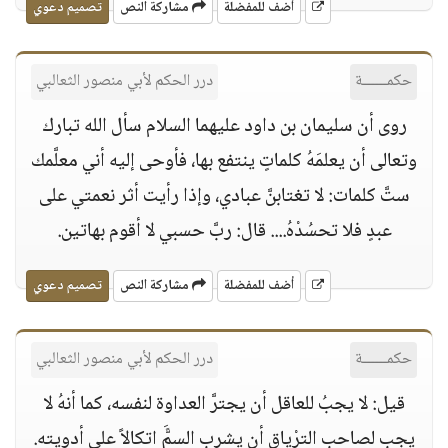
أضف للمفضلة
مشاركة النص
تصميم دعوي
حكمــــــة
درر الحكم لأبي منصور الثعالبي
روى أن سليمان بن داود عليهما السلام سأل الله تبارك
وتعالى أن يعلمَهُ كلماتٍ ينتفع بها، فأوحى إليه أني معلَّمك
ستَّ كلمات: لا تغتابنَّ عبادي، وإذا رأيت أثر نعمتي على
عبدٍ فلا تحسُدْهُ.... قال: ربَّ حسبي لا أقوم بهاتين.
أضف للمفضلة
مشاركة النص
تصميم دعوي
حكمــــــة
درر الحكم لأبي منصور الثعالبي
قيل: لا يجبُ للعاقل أن يجترَّ العداوة لنفسه، كما أنهُ لا
يجب لصاحب الترْياق أن يشرب السمًَّ اتكالاً على أدويته.