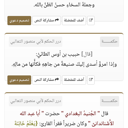
وجملةَ السخاءِ حسنُ الظنَّ بالله.
أضف للمفضلة
مشاركة النص
تصميم دعوي
حكمــــــة
درر الحكم لأبي منصور الثعالبي
[قال]
حبيب بن أوس الطائيُّ:
وإذا امرؤٌ أسدى إليكَ صنيعةً من جاهِهِ فكأَّنها من مالِهِ.
أضف للمفضلة
مشاركة النص
تصميم دعوي
حكمــــــة
درر الحكم لأبي منصور الثعالبي
قال
" الجُنيدُ البغدادي "
حضرت
" أبا عبد الله
الأُشَناندانىِّ "
وكان ضريراً فقرأ القارئ:
{يَعْلَمُ خَائِنَةَ