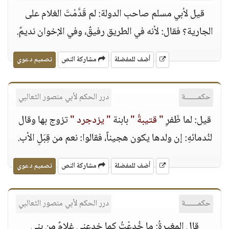
قيل لأبي مسلم صاحب الدولة: لم قَدَّمْتَ الغلام على
الجارية؟ فقال: لأنه في الطريق رفيقٌ، وفي الإخوان نديمٌ.
أضف للمفضلة
مشاركة النص
تصميم دعوي
حكمــــــة
درر الحكم لأبي منصور الثعالبي
قيل: لما ظَفرِ
" قتيبةُ "
بابنة
" يزدجرد "
تزوج بها وقال
لنُدمائهِ: إن ولدها يكون هجيناً، فقالوا: نعم من قِبَلِ الأب.
أضف للمفضلة
مشاركة النص
تصميم دعوي
حكمــــــة
درر الحكم لأبي منصور الثعالبي
قال المغيرةُ: ما خُدعْتُ كما خدعنى غلامٌ من بنى