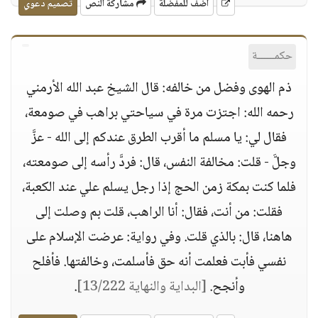
أضف للمفضلة
مشاركة النص
تصميم دعوي
حكمــــــة
ذم الهوى وفضل من خالفه: قال الشيخ عبد الله الأرمني
رحمه الله: اجتزت مرة في سياحتي براهب في صومعة،
فقال لي: يا مسلم ما أقرب الطرق عندكم إلى الله - عزَّ
وجلَّ - قلت: مخالفة النفس، قال: فردَّ رأسه إلى صومعته،
فلما كنت بمكة زمن الحج إذا رجل يسلم علي عند الكعبة،
فقلت: من أنت، فقال: أنا الراهب، قلت بم وصلت إلى
هاهنا، قال: بالذي قلت. وفي رواية: عرضت الإسلام على
نفسي فأبت فعلمت أنه حق فأسلمت، وخالفتها. فأفلح
وأنجح.
[البداية والنهاية 13/222]
.