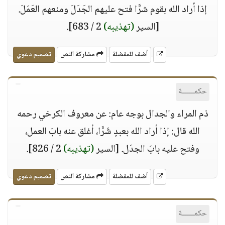
إذا أراد الله بقوم شرًّا فتح عليهم الجَدَلَ ومنعهم العَمَلَ.
[السير
(تهذيبه)
2 / 683].
أضف للمفضلة
مشاركة النص
تصميم دعوي
حكمــــــة
ذم المراء والجدال بوجه عام: عن معروف الكرخي رحمه
الله قال: إذا أراد الله بعبدٍ شَرًّا، أغلق عنه بابَ العمل،
وفتح عليه بابَ الجدَل. [السير
(تهذيبه)
2 / 826].
أضف للمفضلة
مشاركة النص
تصميم دعوي
حكمــــــة