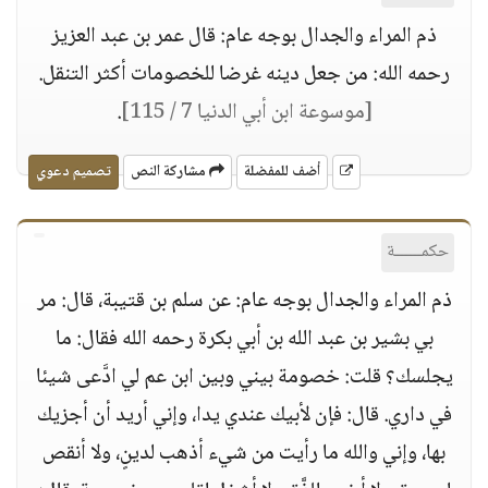
ذم المراء والجدال بوجه عام: قال عمر بن عبد العزيز
رحمه الله: من جعل دينه غرضا للخصومات أكثر التنقل.
[موسوعة ابن أبي الدنيا 7 / 115]
.
أضف للمفضلة
مشاركة النص
تصميم دعوي
حكمــــــة
ذم المراء والجدال بوجه عام: عن سلم بن قتيبة، قال: مر
بي بشير بن عبد الله بن أبي بكرة رحمه الله فقال: ما
يجلسك؟ قلت: خصومة بيني وبين ابن عم لي ادَّعى شيئا
في داري. قال: فإن لأبيك عندي يدا، وإني أريد أن أجزيك
بها، وإني والله ما رأيت من شيء أذهب لدينٍ، ولا أنقص