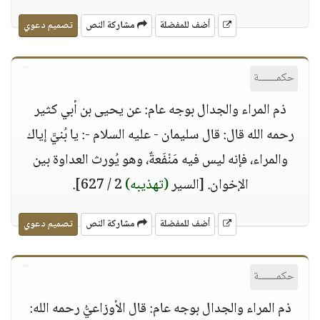
أضف للمفضلة
مشاركة النص
تصميم دعوي
حكمــــــة
ذم المراء والجدال بوجه عام: عن يحيى بن أبي كثير
رحمه الله قال: قال سليمان - عليه السلام -: يا بُنيَّ إياك
والمراء، فإنه ليس فيه مَنْفَعةٌ، وهو يُورث العداوة بين
الإخوان. [السير
(تهذيبه)
2 / 627].
أضف للمفضلة
مشاركة النص
تصميم دعوي
حكمــــــة
ذم المراء والجدال بوجه عام: قال الأوزاعيُّ رحمه الله: