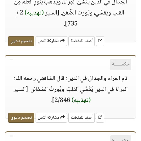
الجِدال في الدِّين يُنشئ المِراءَ، ويذهبُ بنورِ العلم مِن
القلب ويقسِّي، ويُورث الضِّغن. [السير
(تهذيبه)
2 /
735].
أضف للمفضلة
مشاركة النص
تصميم دعوي
حكمــــــة
ذم المراء والجدال في الدين: قال الشافعي رحمه الله:
المِراءُ في الدين يُقَسِّي القلبَ، ويُورِثُ الضغائن. [السير
(تهذيبه)
2/846].
أضف للمفضلة
مشاركة النص
تصميم دعوي
حكمــــــة