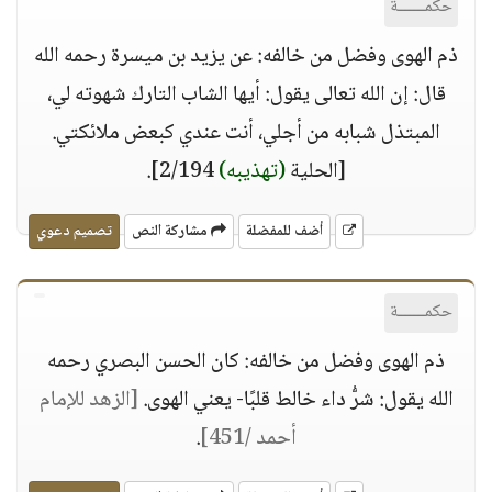
حكمــــــة
ذم الهوى وفضل من خالفه: عن يزيد بن ميسرة رحمه الله
قال: إن الله تعالى يقول: أيها الشاب التارك شهوته لي،
المبتذل شبابه من أجلي، أنت عندي كبعض ملائكتي.
[الحلية
(تهذيبه)
2/194].
أضف للمفضلة
مشاركة النص
تصميم دعوي
حكمــــــة
ذم الهوى وفضل من خالفه: كان الحسن البصري رحمه
الله يقول: شرُّ داء خالط قلبًا- يعني الهوى.
[الزهد للإمام
أحمد /451]
.