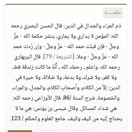
حكمــــــة
ذم المراء والجدال في الدين: قال الحسن البصري رحمه
الله: المؤمن لا يداري ولا يماري، ينشر حكمة الله - عزَّ
وجلَّ - فإن قبلت حمد الله - عزَّ وجلَّ - وإن رُدت حمد
الله - عزَّ وجلَّ - وعلا.
[الشريعة / 79]
. قال البربهاري
رحمه الله: واعلم ـ رحمك الله ـ أَنَّهُ ما كانت زندقة قط،
ولا كفر، ولا شرك، ولا بدعة، ولا ضلالة، ولا حيرة في
الدين: إلاَّ من الكلام، وأصحاب الكلام، والجدل، والمِراء،
والخصومة. شرح السنة /86. قال الأوزاعي رحمه الله:
هي شداد المسائل. وقال عيسى بن يونس: هي ما لا
يحتاج إليه من كيف وكيف. جامع العلوم والحكم / 123.