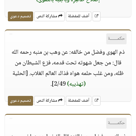
إصلاحُ ظاهِرِه وباطِنِه بالتَّقوى)
أضف للمفضلة
مشاركة النص
تصميم دعوي
حكمــــــة
ذم الهوى وفضل من خالفه: عن وهب بن منبه رحمه الله
قال: من جعل شهوته تحت قدمه، فزع الشيطان من
ظله، ومن غلب حلمه هواه فذاك العالم الغلاب. [الحلية
(تهذيبه)
2/49].
أضف للمفضلة
مشاركة النص
تصميم دعوي
حكمــــــة