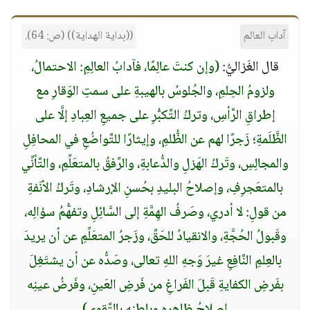
آداب العالم
((بداية الهداية)) (ص: 64).
قال الغَزاليُّ:
(وإن كنتَ عالِمًا، فآدابُ العالِمِ: الاحتمالُ،
ولزومُ الحِلمِ، والجُلوسُ بالهيبةِ على سمتِ الوَقارِ مع
إطراقِ الرَّأسِ، وتركُ التَّكبُّرِ على جميعِ العِبادِ إلَّا على
الظَّلَمةِ؛ زَجرًا لهم عن الظُّلمِ، وإيثارًا للتَّواضُعِ في المحافِلِ
والمجالِسِ، وتَركُ الهَزلِ والدُّعابةِ، والرِّفقُ بالمتعَلِّمِ، والتَّأنِّي
بالمتعَجرِفِ، وإصلاحُ البليدِ بحُسنِ الإرشادِ، وتَركُ الأنَفةِ
من قولِ: لا أدري، وصَرفُ الهِمَّةِ إلى السَّائِلِ وتفهُّمُ سؤالِه،
وقَبولُ الحُجَّةِ، والانقيادُ للحَقِّ، وزَجرُ المتعَلِّمِ عن أن يريدَ
بالعِلمِ النَّافِعِ غيرَ وَجهِ اللهِ تعالى، وصَدُّه عن أن يشتَغِلَ
بفَرضِ الكفايةِ قَبلَ الفَراغِ من فَرضِ العَينِ، وفَرضُ عينِه