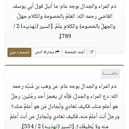
ذم المراء والجدال بوجه عام: ما أنبلَ قولَ أبي يوسف
القاضي رحمه الله: العلمُ بالخصومة والكلام جهلٌ،
والجهلُ بالخصومةِ والكلامِ عِلْمٌ. [السير
(تهذيبه)
2 /
789].
أضف للمفضلة
مشاركة النص
تصميم دعوي
حكمــــــة
ذم المراء والجدال بوجه عام: عن وهب بن مُنبِّه رحمه
الله: دع المراء والجَدلَ، فإنَّه لن يعجز أحد رجُلين: رجلٌ
هو أعلم منك، فكيف تعادي وتُجادل مَن هو أعلمُ منك؟
ورجلٌ أنت أعلمُ منه، فكيف تعادي وتُجادِل من أنت أعلمُ
منه ولا يُطيعُك؟. [السير
(تهذيبه)
2 / 554].