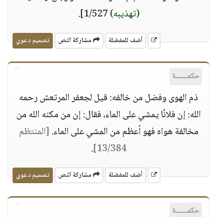
(تهذيبه)
1/527].
أضف للمفضلة
مشاركة النص
تصميم دعوي
حكمــــــة
ذم الهوى وفضل من خالفه: قيل لجعفر المرتعش رحمه
الله: إن فلانًا يمشي على الماء، فقال: إن من مكنه الله من
مخالفة هواه فهو أعظم من المشي على الماء.
[المنتظم
.
13/384]
أضف للمفضلة
مشاركة النص
تصميم دعوي
حكمــــــة