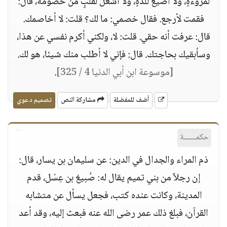
لمروءةٍ، ولا أضيع للذَّةٍ، ولا أشغل لقلبٍ من خصومة، قال:
فقمت لأرجع. فقال خصمي: ما لك؟ قلت: لا أخاصمك.
قال: عرفت أنه حقي. قلت: لا، ولكني أكرم نفسي عن هذا،
وسأبقيك بحاجتك. قال: فإني لا أطلب منك شيئا، هو لك.
[موسوعة ابن أبي الدنيا 4 / 325]
.
أضف للمفضلة
مشاركة النص
تصميم دعوي
حكمــــــة
ذم المراء والجدال في الدين: عن سليمان بن يسار، قال:
إن رجلاً من بني تميم يقال له: صُبيغ بن عِسْل، قدم
المدينة، وكانت عنده كتب، فجعل يسأل عن متشابه
القرآن، فبلغ ذلك عمر رضى الله عنه فبعث إليه، وقد أعد