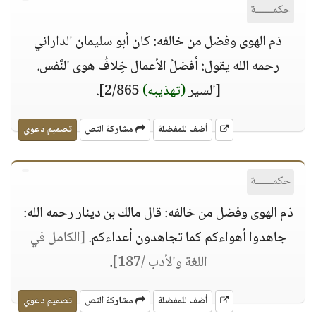
حكمــــــة
ذم الهوى وفضل من خالفه: كان أبو سليمان الداراني
رحمه الله يقول: أفضلُ الأعمال خِلافُ هوى النَّفس.
[السير
(تهذيبه)
2/865].
أضف للمفضلة
مشاركة النص
تصميم دعوي
حكمــــــة
ذم الهوى وفضل من خالفه: قال مالك بن دينار رحمه الله:
جاهدوا أهواءكم كما تجاهدون أعداءكم.
[الكامل في
اللغة والأدب /187]
.
أضف للمفضلة
مشاركة النص
تصميم دعوي