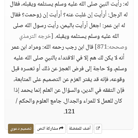
له: رأيت النبيّ صلى الله عليه وسلم يستلمه ويقبله، فقال
له الرجل: أرأيت إن غلبت عنه؟ أرأيت إن زوحمت؟ فقال
له ابن عمر: اجعل أرأيت باليمن، رأيت رسول الله صلى
الله عليه وسلم يستلمه ويقبله.
[خرجه الترمذي
وصححه:871]
قال ابن رجب رحمه الله: ومراد ابن عمر
أنه لا يكن لك هم إلا في الاقتداء بالنبيّ صلى الله عليه
وسلم، ولا حاجة إلى فرض العجز عن ذلك أو تعسره قبل
وقوعه، فإنه قد يفتر العزم عن التصميم على المتابعة،
فإن التفقه في الدين، والسؤال عن العلم إنما يحمد إذا
كان للعمل لا للمراء والجدال. جامع العلوم والحكم /
121.
أضف للمفضلة
مشاركة النص
تصميم دعوي