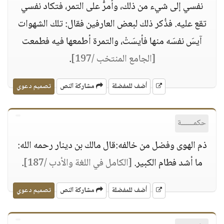
نفسي إلى شيء من ذلك، وأمرُّ على التمر، فتكاد نفسي
تقع عليه. فذُكر ذلك لبعض العارفين فقال: تلك الشهوات
آيسَ نفسَه منها فأيسَتْ، والتمرة أطمعها فيه فطمعت
[الجامع المنتخب /197]
.
أضف للمفضلة
مشاركة النص
تصميم دعوي
حكمــــــة
ذم الهوى وفضل من خالفه:قال مالك بن دينار رحمه الله:
ما أشد فطام الكبير.
[الكامل في اللغة والأدب /187]
.
أضف للمفضلة
مشاركة النص
تصميم دعوي