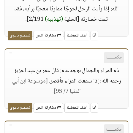
الله: إذا رأيت الرجل لجوجًا مماريًا معجبًا برأيه، فقد
تمت خسارته [الحلية
(تهذيبه)
2/191].
أضف للمفضلة
مشاركة النص
تصميم دعوي
حكمــــــة
ذم المراء والجدال بوجه عام: قال عمر بن عبد العزيز
رحمه الله: إذا سمعت المراء فأقصر.
[موسوعة ابن أبي
الدنيا 7/ 95]
.
أضف للمفضلة
مشاركة النص
تصميم دعوي
حكمــــــة