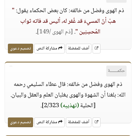
ذم الهوى وفضل من خالفه: كان بعض الحكماء يقول:
"
هبْ أنّ المسيءَ قد غُفر له، أليس قد فاته ثواب
المُحسِنِين "
.
[ذم الهوى /149]
.
أضف للمفضلة
مشاركة النص
تصميم دعوي
حكمــــــة
ذم الهوى وفضل من خالفه: قال عطاء السليمي رحمه
الله: بلغنا أن الشهوة والهوى يغلبان العلم والعقل والبيان.
[الحلية
(تهذيبه)
2/323].
أضف للمفضلة
مشاركة النص
تصميم دعوي