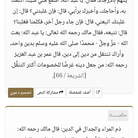
يُتَّهم بالإرجاء، فقال: يا عبد الله، اسمع مني شيئًا، أكلمك
به، وأحاجك، وأخبرك برأيي، قال: فإن غلبتني؟ قال: إن
غلبتك اتبعني، قال: فإن جاء رجل آخر، فكلمنا فغلبنا؟
قال: نتبعه، فقال مالك رحمه الله تعالى: يا عبد الله: بعث
الله - عزَّ وجلَّ - محمدًا صلى الله عليه وسلم بدين واحد،
وأراك تنتقل من دين إلى دين، قال عمر بن عبد العزيز
رحمه الله: من جعل دينه غرضًا للخصومات أكثر التنقُّل.
[الشريعة / 66]
.
أضف للمفضلة
مشاركة النص
تصميم دعوي
حكمــــــة
ذم المراء والجدال في الدين: قال مالك رحمه الله: