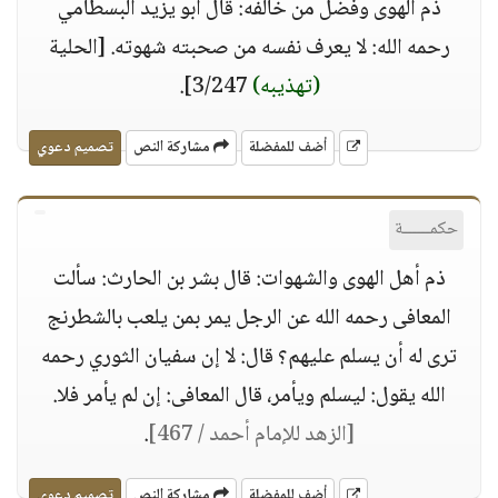
ذم الهوى وفضل من خالفه: قال أبو يزيد البسطامي
رحمه الله: لا يعرف نفسه من صحبته شهوته. [الحلية
(تهذيبه)
3/247].
أضف للمفضلة
مشاركة النص
تصميم دعوي
حكمــــــة
ذم أهل الهوى والشهوات: قال بشر بن الحارث: سألت
المعافى رحمه الله عن الرجل يمر بمن يلعب بالشطرنج
ترى له أن يسلم عليهم؟ قال: لا إن سفيان الثوري رحمه
الله يقول: ليسلم ويأمر، قال المعافى: إن لم يأمر فلا.
[الزهد للإمام أحمد / 467]
.
أضف للمفضلة
مشاركة النص
تصميم دعوي