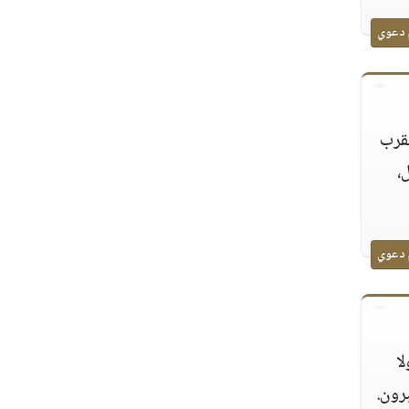
 دعوي
لقرب
،
 دعوي
ا
رون.