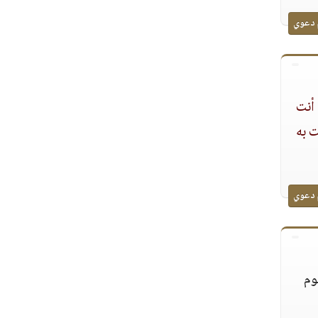
 دعوي
 أنت
 به
 دعوي
وم