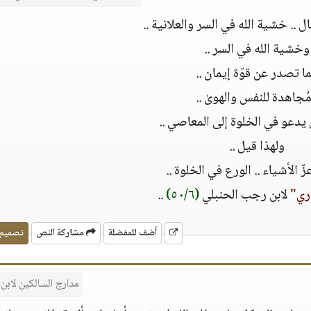
ل .. خشية الله في السر والعلانية ..
وخشية الله في السر ..
ّما تصدر عن قوّة إيمان ..
ُجاهدة للنفس والهوىٰ ..
وىٰ يدعو في الخلوة إلى المعاصي ..
ولهذا قيل ..
عزّ الأشياء .. الورع في الخلوة ..
ري"
لابن رجب الحنبلي
(٥٠/٦)
..
أضف للمفضلة
مشاركة النص
تصميم
مدارج السالكين لابن 