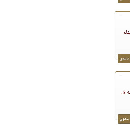
ناء
 دعوي
يخاف
 دعوي