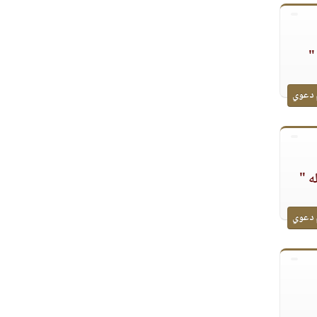
"
 دعوي
ه "
 دعوي