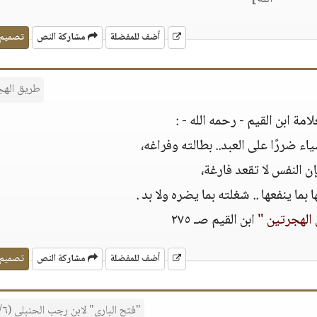
أضف للمفضلة
مشاركة النص
تصميم
طريق الهج
لامة ابن القيم - رحمه الله - :
ء ضررًا على العبد.. بطالته وفراغه،
ن النفس لا تقعد فارغة،
 بما ينفعها .. شغلته بما يضره ولا بد .
الهجرتين "
ابن القيم صـ ٢٧٥
أضف للمفضلة
مشاركة النص
تصميم
"فتح الباري" لابن رجب الحنبلي (٥٠/٦) ..