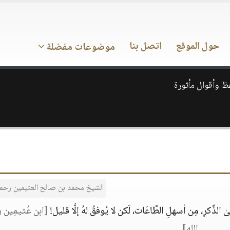
حول الموقع
اتصل بنا
موضوعات مفضلة
 وأقوال مأثورة
الشيخ محمد بن صالح العثيمين رحمه
ىٰ الذِّكرِ، مِن أسهلِ الطَّاعَات، لَكن لا يُوفقُ لهُ إلَّا قليل!
[ابن عُثيمِين
الله]