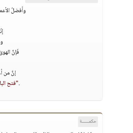
وأفضلُ الأعما
إن
وم
فَإنَّ اله
إنَّ من أ
.
"فتح البا
حكمــــــة