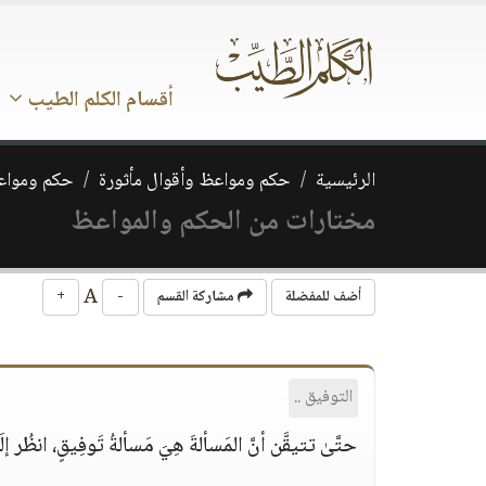
أقسام الكلم الطيب
الرئيسية
حكم ومواعظ وأقوال مأثورة
حكم ومواعظ
مختارات من الحكم والمواعظ
A
أضف للمفضلة
مشاركة القسم
-
+
التوفيق ..
حتَّىٰ تتيقَّن أنَّ المَسألةَ هِيَ مَسألةُ تَوفِيقٍ، انظُر إلَ