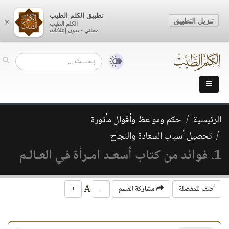
تطبيق الكلم الطيب
تنزيل التطبيق
×
الكلم الطيب
مجاني - بدون إعلانات
الرئيسية
حكم ومواعظ وأقوال مأثورة
تحصيل أسباب السعادة والنجاح
1. فوائد من كتاب أسعـد امـرأة في العـالـم
A
أضف للمفضلة
مشاركة القسم
-
+