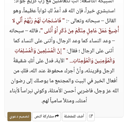
السبيكة التاسعة: أنتِ تتعاملين مع ربِّ كريمٍ جواد:
استبشري خيراً، فإن الله قد أعدَّ لكِ ثواباً عظيماً، وهو
القائل – سبحانه وتعالى -:
" فَاسْتَجَابَ لَهُمْ رَبُّهُمْ أَنِّي لا
أُضِيعُ عَمَلَ عَامِلٍ مِنْكُمْ مِنْ ذَكَرٍ أَوْ أُنْثَى "
، فالله – سبحانه
– وعد النساء كما وعد الرجال، وأثنى على النساء كما
أثنى على الرجال ؛ فقال:
" إِنَّ الْمُسْلِمِينَ وَالْمُسْلِمَاتِ
وَالْمُؤْمِنِينَ وَالْمُؤْمِنَاتِ... "
الآية، فدل على أنكِ شقيقةُ
الرجل وقرينتُه، وأنَّ أجرك محفوظ عند الله، فلكِ من
أفعال الخير في البيت والمجتمع ما يوصلك إلى رضوان
الله عز وجل، فاضربي أحسن الأمثلة، وكوني نبراساً لأبناء
أمتك، ومثلاً سامياً لهم.
أضف للمفضلة
مشاركة النص
تصميم دعوي