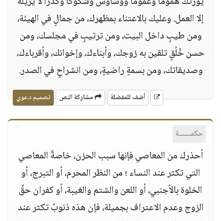
يورثك هموماً وغموماً ووساوس وشكوكاً وكدراً لا يزيله
إلا العمل. وعليك بالاعتناء بمظهرك، من جمالٍ في الهيئة،
ومن طيبٍ داخل البيت، ومن ترتيبٍ في مجلسك، ومن
حسن خُلُقٍ تلقين به زوجك، وأبناءك، وإخوانك، وأقرباءك،
وصديقاتك، ومن بسمةٍ راضيةٍ، ومن انشراحٍ في الصدر.
أضف للمفضلة
مشاركة النص
تصميم دعوي
حكمــــــة
أحذرك من المعاصي فإنها سبب الحزن، خاصةً المعاصي
التي تكثر عند النساء ؛ من النظر المحرم، أو التبرج، أو
الخلوة بالأجنبي، أو اللعن والشتم والغيبة، أو كفران حقِّ
الزوج وعدم الاعتراف بجميلة، فإن هذه ذنوبٌ تكثر عند