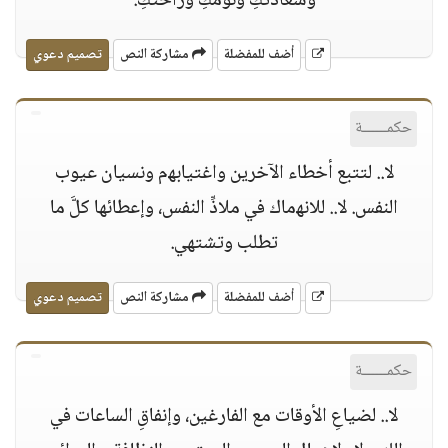
وسعادتكِ ونومكِ وراحتكِ.
أضف للمفضلة
مشاركة النص
تصميم دعوي
حكمــــــة
لا.. لتتبع أخطاء الآخرين واغتياﺑﻬم ونسيان عيوب
النفس. لا.. للاﻧﻬماك في ملاذِّ النفس، وإعطائها كلَّ ما
تطلب وتشتهي.
أضف للمفضلة
مشاركة النص
تصميم دعوي
حكمــــــة
لا.. لضياعِ الأوقات مع الفارغين، وإنفاقِ الساعات في