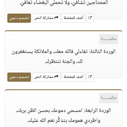
المحتاجين تُشاَفيْ، ولا تحملي البغضاء تُعاَفيْ.
أضف للمفضلة
مشاركة النص
تصميم دعوي
حكمــــــة
الوردة الثالثة: تفاءلي فالله معك، والملائكة يستغفرون
لك، والجنة تنتظرك.
أضف للمفضلة
مشاركة النص
تصميم دعوي
حكمــــــة
الوردة الرابعة: امسحي دموعك بحسن الظن بربك،
واطردي همومك بتذكُّر نعم الله عليك.