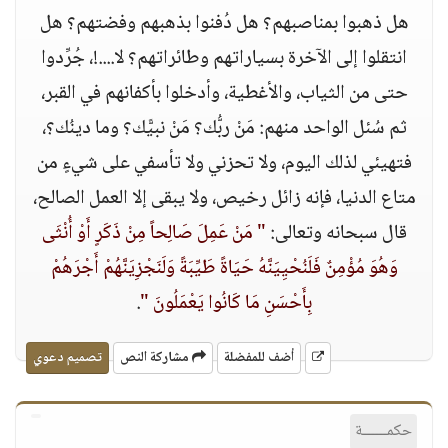
هل ذهبوا بمناصبهم؟ هل دُفنوا بذهبهم وفضتهم؟ هل
انتقلوا إلى الآخرة بسياراتهم وطائراتهم؟ لا....!، جُرِّدوا
حتى من الثياب، والأغطية، وأدخلوا بأكفانهم في القبر،
ثم سُئل الواحد منهم: مَنْ ربُّك؟ مَنْ نبيًّك؟ وما دينُك؟،
فتهيئي لذلك اليوم، ولا تحزني ولا تأسفي على شيءٍ من
متاع الدنيا، فإنه زائل رخيص، ولا يبقى إلا العمل الصالح،
قال سبحانه وتعالى:
" مَنْ عَمِلَ صَالِحاً مِنْ ذَكَرٍ أَوْ أُنْثَى
وَهُوَ مُؤْمِنٌ فَلَنُحْيِيَنَّهُ حَيَاةً طَيِّبَةً وَلَنَجْزِيَنَّهُمْ أَجْرَهُمْ
بِأَحْسَنِ مَا كَانُوا يَعْمَلُونَ "
.
أضف للمفضلة
مشاركة النص
تصميم دعوي
حكمــــــة