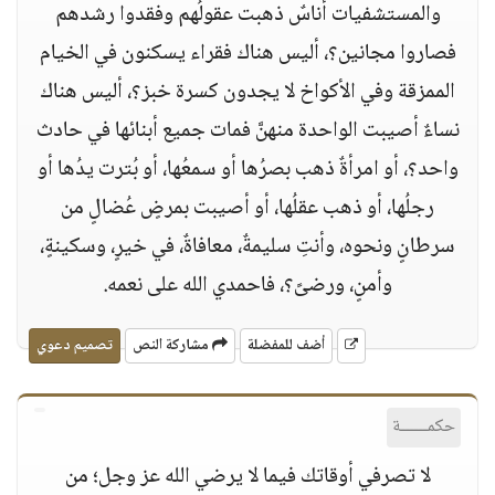
والمستشفيات أناسٌ ذهبت عقولُهم وفقدوا رشدهم
فصاروا مجانين؟، أليس هناك فقراء يسكنون في الخيام
الممزقة وفي الأكواخ لا يجدون كسرة خبز؟، أليس هناك
نساءٌ أصيبت الواحدة منهنَّ فمات جميع أبنائها في حادث
واحد؟، أو امرأةٌ ذهب بصرُها أو سمعُها، أو بُترت يدُها أو
رجلُها، أو ذهب عقلُها، أو أصيبت بمرضٍ عُضالٍ من
سرطانٍ ونحوه، وأنتِ سليمةٌ، معافاةٌ، في خيرٍ، وسكينةٍ،
وأمنٍ، ورضىً؟، فاحمدي الله على نعمه.
أضف للمفضلة
مشاركة النص
تصميم دعوي
حكمــــــة
لا تصرفي أوقاتك فيما لا يرضي الله عز وجل؛ من