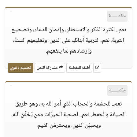
حكمــــــة
نعم.. لكثرة الذكر والاستغفار، وإدمان الدعاء، وتصحيح
التوبة. نعم.. لتربية أبنائكِ على الدين، وتعليمهم السنة،
وإرشادهم لما ينفعهم.
أضف للمفضلة
مشاركة النص
تصميم دعوي
حكمــــــة
نعم.. للحشمة والحجاب الذي أمر الله به، وهو طريق
الصيانة والحفظ. نعم.. لصحبة الخيرِّات ممن يَخَفْنَ الله،
ويحببْن الدين، ويحترمْن القيم.