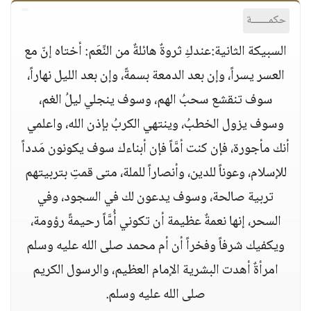
حكمــــــة
السبيكة الثانية:عندكِ ثروةٌ هائلةٌ من النِّعَم: أختاه إنّ مع
العسر يسراً، وإن بعد الدمعة بسمةً، وإن بعد الليل نهاراً،
سوف تنقشع سحبُ الهم، وسوف ينجلي ليلُ الغم،
وسوف يزول الخطبُ، وينتهي الكربُ بإذن الله، واعلمي
أنك مأجورة، فإن كنت أمَّاً فإن أبناءك سوف يكونون مَدداً
للإسلام، وعوناً للدين، وأنصاراً للملة، متى قمتِ بتربيتهم
تربية صالحة، وسوف يدعون لك في السجود، وفي
السحر، إنها نعمةٌ عظيمة أن تكوني أُمَّاً رحيمةً رؤومة،
ويكفيك شرفاً وفخراً أن أم محمد صلى الله عليه وسلم
امرأةٌ أهدت البشرية الإمام العظيم، والرسول الكريم
صلى الله عليه وسلم.