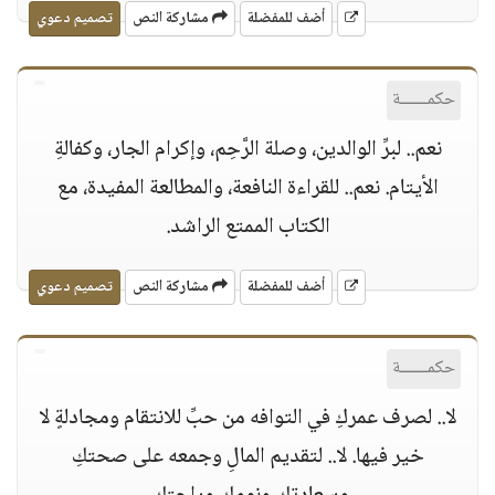
أضف للمفضلة
مشاركة النص
تصميم دعوي
حكمــــــة
نعم.. لبرِّ الوالدين، وصلة الرَّحِم، وإكرام الجار، وكفالةِ
الأيتام. نعم.. للقراءة النافعة، والمطالعة المفيدة، مع
الكتاب الممتع الراشد.
أضف للمفضلة
مشاركة النص
تصميم دعوي
حكمــــــة
لا.. لصرف عمركِ في التوافه من حبِّ للانتقام ومجادلةٍ لا
خير فيها. لا.. لتقديم المالِ وجمعه على صحتكِ