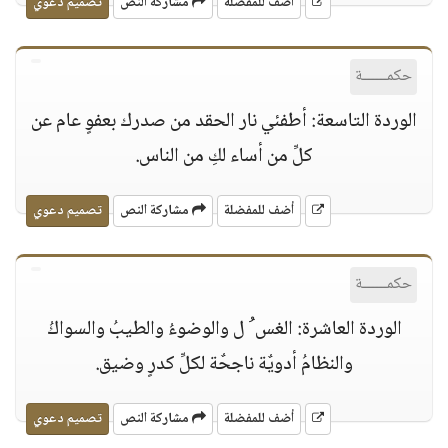
أضف للمفضلة
مشاركة النص
تصميم دعوي
حكمــــــة
الوردة التاسعة: أطفئي نار الحقد من صدرك بعفوٍ عام عن
كلِّ من أساء لكِ من الناس.
أضف للمفضلة
مشاركة النص
تصميم دعوي
حكمــــــة
الوردة العاشرة: الغس ُ ل والوضوءُ والطيبُ والسواكُ
والنظامُ أدويٌة ناجحٌة لكلِّ كدرٍ وضيق.
أضف للمفضلة
مشاركة النص
تصميم دعوي