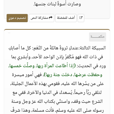
وصارت أسوةً لبنات جنسها.
أضف للمفضلة
مشاركة النص
تصميم دعوي
حكمــــــة
السبيكة الثالثة:عندكِ ثروةٌ هائلةٌ من النِّعَم: كل ما أصابكِ
في ذات الله فهو مُكّفرٌ بإذن الواحد الأحد، وأبشري بما
ورد في الحديث:
(إذا أطاعت المرأة ربها، وصلَّت خمسها،
وحفظت عرضها، دخلت جنة ربها)
، فهي أمور ميسرة
على من يسَّرها الله عليه، فقومي بهذه الأعمال الجليلة،
لتلقي ربَّاً رحيماً، يُسعدك في الدنيا والآخرة، قفي مع
الشرع حيث وقف، واستنِّي بكتاب الله عز وجل وسنة
رسوله صلى الله عليه وسلم، فأنت مسلمة، وهذا شرفٌ