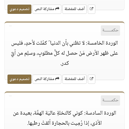
أضف للمفضلة
مشاركة النص
تصميم دعوي
حكمــــــة
الوردة الخامسة: لا تظني بأن الدنيا َ كمُلت لأحدٍ، فليس
على ظهر الأرض مَنْ حصل له كلُّ مطلوبٍ، وسلِم من أيِّ
كدر.
أضف للمفضلة
مشاركة النص
تصميم دعوي
حكمــــــة
الوردة السادسة: كوني كالنخلةِ عاليَة الهمَّة، بعيدة عن
الأذى، إذا رُمِيت بالحجارة ألقتْ رطبها.