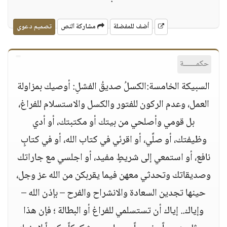
أضف للمفضلة
مشاركة النص
تصميم دعوي
حكمــــــة
السبيكة الخامسة:الكسلُ صديقُ الفشلِ: أوصيك بمزاولة
العمل، وعدم الركون للفتور والكسل والاستسلام للفراغ،
بل قومي وأصلحي من بيتك أو مكتبتك، أو أدي
وظيفتك، أو صلِّي، أو اقرئي في كتاب الله، أو في كتابٍ
نافع، أو استمعي إلى شريطٍ مفيد، أو اجلسي مع جاراتك
وصديقاتك وتحدثي معهن فيما يقربكن من الله عز وجل،
حينها تجدين السعادة والانشراح والفرح – بإذن الله –
وإياك.. إياك أن تستسلمي للفراغ أو البطالة ؛ فإن هذا