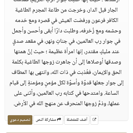
أرشدها ؛ حيث إﻧﻬا طلبت جوار الرب الكريم، فقدمت
الجار قبل الدار، وخرجت من طاعة اﻟﻤﺠرم الطاغية
الكافر فرعون ورفضت العيش في قصره ومع خدمه
وحشمه ومع زُخرفه، وطلبت دارًا أبقى وأحسن وأجمل
في جوار رب العالمين، في جناتٍ وﻧﻬر، في مقعد صدقٍ
عند مليكٍ مقتدر، إﻧﻬا امرأة عظيمة ؛ حيث إنَّ همتها
وصدقها أوصلاها إلى أن جاهرت زوجها الطاغية بكلمة
الحق والإيمان، فعُذبت في ذات الله، وانتهى ﺑﻬا المطاف
إلى جوار جعلها قدوًة وأسوًة لكل مؤمنٍ ومؤمنةٍ إلى قيام
الساعة. وامتدحها في كتابه رب العالمين، وأثنى على
عملها، وذمَّ زوجها المنحرف عن منهج الله في الأرض.
أضف للمفضلة
مشاركة النص
تصميم دعوي