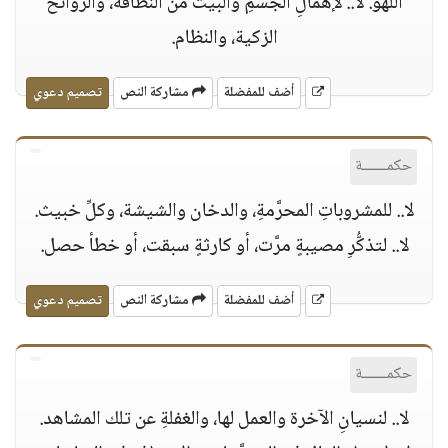
اللهو. لا.. لإهمالِ الجسمِ والبيت من النظافة، والروائح
الزكية، والنظام.
أضف للمفضلة
مشاركة النص
تصميم دعوي
حكمــــــة
لا.. للمشروباتِ المحرَّمةِ، والدخان والشيشة، وكلِّ خبيث.
لا.. لتذكُّرِ مصيبةٍ مرَّت، أو كارثةٍ سبقت، أو خطأ حصل.
أضف للمفضلة
مشاركة النص
تصميم دعوي
حكمــــــة
لا.. لنسيانِ الآخرة والعمل لها، والغفلةِ عن تلك المشاهد.