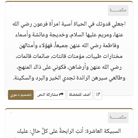
حكمــــــة
اجعلي قدوتك في الحياة آسية امرأة فرعون رضي الله
عنها، ومريم عليها السلام، وخديجة وعائشة وأسماء
وفاطمة رضي الله عنهن جميعاً، فهؤلاء وأمثالهن
مختارات طيبات، مؤمنات قانتات، صائمات قائمات،
رضي الله عنهن وأرضاهن، فكوني على ذاك المنهج،
وطالعي سيرهن الرائدة تجدي الخير والبرد والسكينة.
أضف للمفضلة
مشاركة النص
تصميم دعوي
حكمــــــة
السبيكة العاشرة: أنتِ الرابحةُ على كلِّ حالٍ: عليك