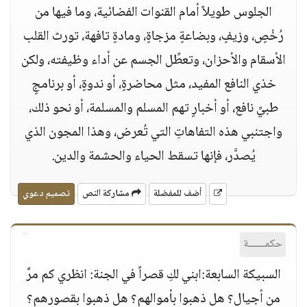
الجلوس طويلاً أمام القنوات الفضائية، وما فيها من
رُخْصٍ، وزيفٍ، وبضاعةٍ مزجاةٍ، ومادةٍ تافهة، تورث القلب
الأسقام والأحزان، وتعطِّل الجسم عن أداء وظيفته، ولكن
خذي النافع المفيد، مثل محاضرةٍ، أو ندوةٍ، أو برنامجٍ
طبيِّ نافع، أو أخبارٍ تهم المسلم والمسلمة، أو نحو ذلك،
واجتنبي هذه التفاهاتِ التي تُعرض، وهذا المجون الذي
يُصدَّر، فإنها تسقط الحياء والحشمة والدين.
أضف للمفضلة
مشاركة النص
تصميم دعوي
حكمــــــة
السبيكة السابعة:ابني لكِ قصراً في الجنة: انظري كم مرَّ
من أجيال؟ هل ذهبوا بأموالهم؟ هل ذهبوا بقصورهم؟