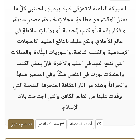
السبيكة الثامنة:لا تمزقي قلبك بيديكِ: اجتنبي كلَّ ما
يقتل الوقت، من مطالعةٍ لمجلاتٍ خليعة، وصورٍ عارية،
وأفكارٍ بائسة، أو كتبٍ إلحادية، أو رواياتٍ ساقطةٍ في
عالم الأخلاق، ولكن عليك بالنافع المفيد، كالمجلات
الإسلامية، والكتب النافعة، والدوريات البنََّاءة، والمقالات
التي تنفع العبد في الدنيا والآخرة، فإنَّ بعض الكتب
والمقالات تورث في النفس شكّاً، وفي الضمير شبهةً
وانحرافاً، وهذه من آثار الثقافة المنحرفة المنحلة التي
وفدت علينا من العالم الكافر، والتي اجتاحت بلاد
الإسلام.
أضف للمفضلة
مشاركة النص
تصميم دعوي