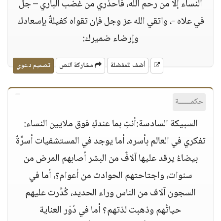
النساء إلا من رحم الله، فاحذري من غضب الباري – جل
في علاه -، واتقي الله عز وجل فإن تقواه كفيلةٌ بإسعادك
وإرضاء ضميرك:
أضف للمفضلة
مشاركة النص
تصميم دعوي
حكمــــــة
السبيكة السادسة:أنتِ بما عندكِ فوق ملايين النساء:
تفكري في العالم بأسره، أما يوجد في المستشفيات أسرَّةٌ
بيضاءُ يرقد عليها آلافٌ من البشر أصابهم المرض من
سنوات، واجتاحتهم الحوادث من أعوام؟، أما في
السجون آلاف من الناس وراء الحديد، كُدِّرت عليهم
حياتُهم وذهبت لذتهم؟ أما في دُوْر العناية