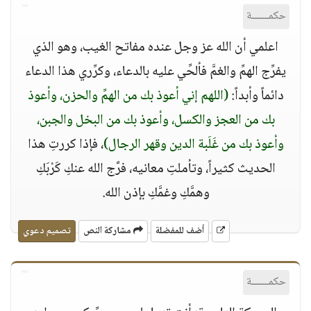
حكمــــــة
اعلمي أن الله عز وجل عنده مفاتح الغيب، وهو الذي
يفرِّج الهمِّ والغمَّ فألحِّي عليه بالدعاء، وكرِّري هذا الدعاء
دائماً وأبداً:
(اللهم إني أعوذ بك من الهمِّ والحزن، وأعوذ
بك من العجز والكسل، وأعوذ بك من البخل والجبن،
وأعوذ بك من غَلَبة الدين وقهر الرجال)
، فإذا كررتِ هذا
الحديث كثيراً، وتأملتِ معانيه، فرَّج الله عنكِ كَرْبَكِ
وهمَّكِ وغمَّكِ بإذن الله.
أضف للمفضلة
مشاركة النص
تصميم دعوي
حكمــــــة