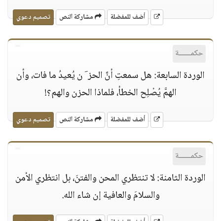
أضف للمفضلة
مشاركة النص
تصميم دعوي
حكمــــــة
الوردة السابعة: هل سمعتِ أنَّ الحز َ ن يُعيدُ ما فات، وأن
الهمَّ يُصْلِح الخطأ، فلماذا الحزن والهم؟!
أضف للمفضلة
مشاركة النص
تصميم دعوي
حكمــــــة
الوردة الثامنة: لا تنتظري المحن والفتنَ، بل انتظري الأمن
والسلامَ والعافية إن شاء الله.