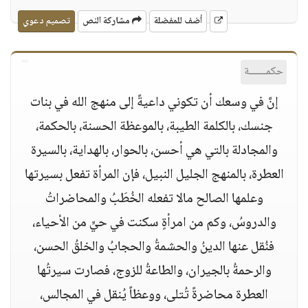
أضف للمفضلة
مشاركة النص
تصميم دعوي
حكمــــــة
إنَّ في وسعك أن تكوني داعيةً إلى منهج الله في بنات
جنسك، بالكلمة الطيبة، بالموعظة الحسنة، بالحكمة،
والمجادلة بالتي هي أحسن، بالحوار، بالهداية، بالسيرة
العطرة، بالمنهج الجليل النبيل، فإن المرأة تفعل بسيرتها
وعلمها الصالح مالا تفعله الخُطَبُ والمحاضراتُ
والدروسُ، وكم من امرأةٍ سكنت في حيٍّ من الأحياء،
فنُقل عنها الدينُ والحشمةُ والحجابُ والخلقُ الحسن،
والرحمةُ بالجيران، والطاعةُ للزوج، فصارت سيرتُها
العطرة محاضرةً تُتلى، ووعظاً يُنقل في المجالس،