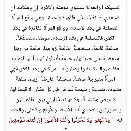
السبيكة الرابعة:لا تستوي مؤمنةٌ وكافرةٌ: إنَّ بإمكانك أن
تسعدي إذا نظرْتِ في ظاهرة واحدة ؛ وهي واقع المرأة
المسلمة في بلاد الإسلام، وواقع المرأة الكافرة في بلاد
الكفر، فالمسلمة في بلاد الإسلام، مؤمنة، متصدِّقةٌ،
صائمةٌ، قائمةٌ، متحجبةٌ، طائعةٌ لزوجها، خائفةٌ من ربها،
متفضلةٌ على جيرانها، رحيمةٌ بأبنائها، فهنيئاً لها الثواب
العظيم، والسكينة والرضا، وأما المرأة في بلاد الكفر، فهي
امرأةٌ متبرجةٌ،جاهلةٌ، سخيفةٌ، عارضةُ أزياء، سلعةٌ
منبوذة، بضاعة رخيصة تُعرض في كل مكان، لا قيمة لها،
لا عِرض ولا شرفَ ولا ديانة، فقارني بين الظاهرتين
والصورتين ؛ لتجدي أنك الأسعد والأرفع والأعلى، والحمد
لله:
" وَلا تَهِنُوا وَلا تَحْزَنُوا وَأَنْتُمُ الْأَعْلَوْنَ إِنْ كُنْتُمْ مُؤْمِنِينَ
.
"