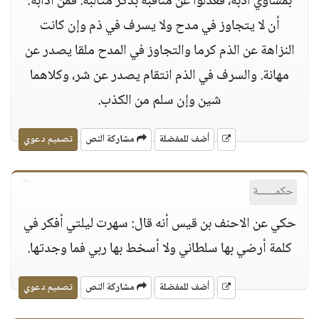
بمساوي أدبه، فعدلوا عن مناقبه بذكر مثالبه. فمن آدابه:
أن لا يتجاوز في مدح ولا يسرف في ذم وإن كانت
النزاهة عن الذم كرما والتجاوز في المدح ملقا يصدر عن
مهانة. والسرف في الذم انتقام يصدر عن شر، وكلاهما
شين وإن سلم من الكذب.
أضف للمفضلة
مشاركة النص
تصميم دعوي
حكمــــــة
حكي عن الاحنف بن قيس أنه قال: سهرت ليلتي أفكر في
كلمة أرضي بها سلطاني ولا أسخط بها ربي فما وجدتها.
أضف للمفضلة
مشاركة النص
تصميم دعوي