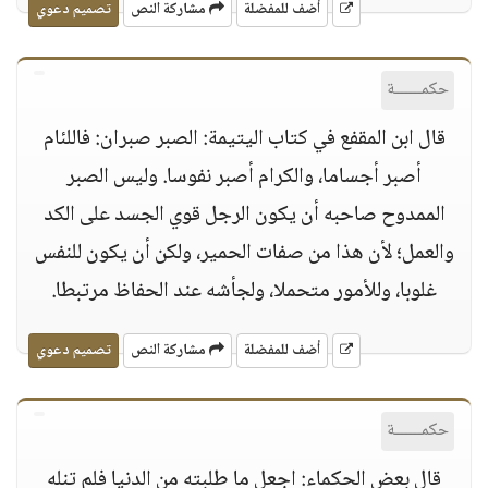
أضف للمفضلة
مشاركة النص
تصميم دعوي
حكمــــــة
قال ابن المقفع في كتاب اليتيمة: الصبر صبران: فاللئام
أصبر أجساما، والكرام أصبر نفوسا. وليس الصبر
الممدوح صاحبه أن يكون الرجل قوي الجسد على الكد
والعمل؛ لأن هذا من صفات الحمير، ولكن أن يكون للنفس
غلوبا، وللأمور متحملا، ولجأشه عند الحفاظ مرتبطا.
أضف للمفضلة
مشاركة النص
تصميم دعوي
حكمــــــة
قال بعض الحكماء: اجعل ما طلبته من الدنيا فلم تنله