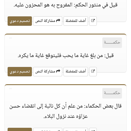
قيل في منثور الحكم: المفروح به هو المحزون عليه.
أضف للمفضلة
مشاركة النص
تصميم دعوي
حكمــــــة
قيل: من بلغ غاية ما يحب فليتوقع غاية ما يكره.
أضف للمفضلة
مشاركة النص
تصميم دعوي
حكمــــــة
قال بعض الحكماء: من علم أن كل نائبة إلى انقضاء حسن
عزاؤه عند نزول البلاء.