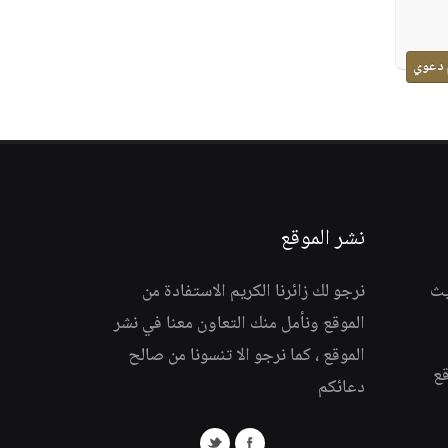
 دعوي
نشر الموقع
يث
نرجو لك زائرنا الكريم الاستفادة من
الموقع ونأمل منك التعاون معنا في نشر
الموقع ، كما نرجو الا تنسونا من صالح
قع
دعائكم