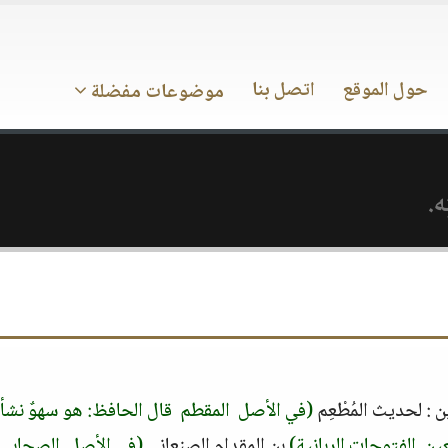
حول الموقع
اتصل بنا
موضوعات مفضلة
.‏
:‏ لحديث المُطْعِم ‏
(‏في الأصل ‏ ‏المقطم‏ ‏ قال الحافظ‏:‏ هو سهوٌ نشأ
.‏ الفتوحات الربانية‏)
‏ بن المقدام الصنعاني ‏
(‏في الأصل ‏ ‏الصحابي‏ 