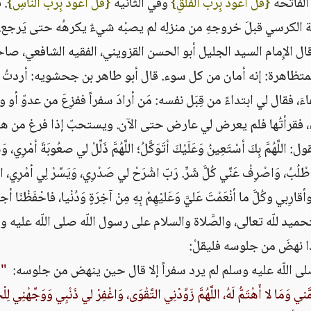
الفاتحة ‏
{‏قُلْ أعُوذُ بِرَبّ الفَلَقِ‏}
‏ وفي الثانية ‏
{‏قُلْ أعُوذُ بِرَبّ النَّاسِ‏}
‏‏.
آية الكرسي قبلَ خروجهِ من منزلِه لم يصبْه شيءٌ يكرهُه حتى يَرجع‏.‏
قال الإِمام السيد الجليل أبو الحسن القزويني، الفقيه الشافعي، ص
تظاهرة‏:‏ إنه أمان من كل سوء‏.‏ قال أبو طاهر بن جحشويه‏:‏ أردتُ 
َ، فقال لي ابتداءً من قِبَل نفسه‏:‏ مَن أرادَ سفراً ففزِعَ من عدوّ أ
وء، فقرأتُها فلم يعرض لي عارض حتى الآن‏.‏ ويستحبّ إذا فرغ من ه
َّ بِكَ أسْتَعِينُ وَعَلَيْكَ أتَوَكَّلُ؛ اللَّهُمَّ ذَلِّلْ لي صعُوبَةَ أمْرِي، وَس
 أطْلُبُ، وَاصْرِفْ عَنِّي كُلَّ شَرٍّ‏.‏ رَبّ اشْرَحْ لي صَدْرِي، وَيَسِّرْ لِي أمْرِي، اللَّ
ِبي وكُلَّ ما أنْعَمْتَ عَليَّ وَعَليْهِمْ بِهِ مِنْ آخِرَةٍ وَدُنْيا، فاحْفَظْنَا أج
بالتحميد للّه تعالى، والصَّلاة والسلام على رسول اللّه صلى اللّه عليه 
ا نهضَ من جلوسه فليقلْ‏:‏
لى اللّه عليه وسلم لم يرد سفراً إلا قال حين ينهض من جلوسه‏:‏ ‏
" ‏
 وَمَا لا أَهْتَمُّ لَهُ، اللَّهُمَّ زَوِّدْنِي التَّقْوَى، وَاغْفِرْ لي ذَنْبِي وَوَجِّهْنِي لِلْخ