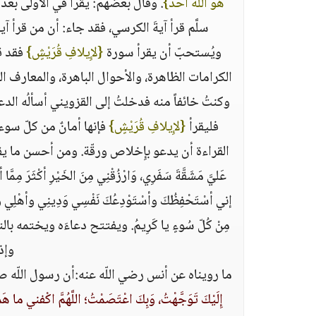
هُوَ اللَّهُ أحَدٌ‏}
‏‏.‏ وقال بعضهم‏:‏ يَقرأ في الأولى بعد 
سلَّم قرأ آيةَ الكرسي، فقد جاء‏:‏ أن من قرأ 
ويُستحبّ أن يقرأ سورة ‏
{‏لإِيلافِ قُرَيْشٍ‏}
‏ فقد 
الكرامات الظاهرة، والأحوال الباهرة، والمعارف الم
وكنتُ خائفاً منه فدخلتُ إلى القزويني أسألُه الدعاء
فليقرأ ‏
{‏لإِيلافِ قُرَيْشٍ‏}
‏ فإنها أمانٌ من كلّ س
القراءة أن يدعو بإِخلاص ورقّة‏.‏ ومن أحسن ما يقول‏:‏ اللَّهُم
عَليَّ مَشَقَّةَ سَفَرِي، وَارْزُقْنِي مِنَ الخَيْرِ أكْثَرَ مِمَّا
إني أسْتَحْفِظُكَ وأسْتَوْدِعُكَ نَفْسِي وَدِينِي وأهْلِي وأقار
مِنْ كُلّ سُوءٍ يا كَرِيمُ‏.‏ ويفتتح دعاءَه ويختمه 
وإذ
ما رويناه عن أنس رضي اللّه عنه‏:‏أن رسول اللّه ص
إِلَيْكَ تَوَجَّهْتُ، وَبِكَ اعْتَصَمْتُ؛ اللَّهُمَّ اكْفني ما هَمَّني