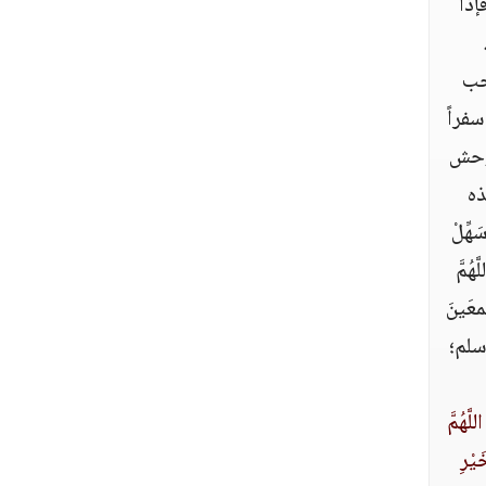
‏ فإذَا
احب
سفراً
و وحش
ذه
َهِّلْ
هُمَّ
معَينَ
وسلم؛
اللَّهُمَّ
َيْرِ