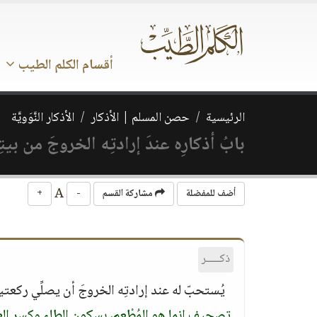
أقسام الكلم الطيب
الرئيسية
حصن المسلم | الأذكار
الأذكار النَّوَويَّة
بابُ أذكارِه عندَ إرادتِه الخروجَ من بيتِه‏
A
أضف للمفضلة
مشاركة القسم
-
+
ذكـــــر
يُستحبّ له عند إرادتِه الخروجَ أن يصلِّي ركعتين ‏
تصحيف إنما هو المُطْعِم، بسكون الطاء وكسر العين‏