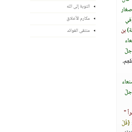
التوبة إلى الله
 صغار
مكارم الأخلاق
‏في
ة)
‏ بن
منتقى الفوائد
عاء
جلّ
عِم،
نعاء
جلّ
اً‏ "
‏
‏
{‏قُلْ