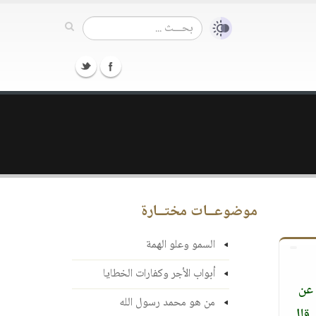
موضوعــات مختــارة
السمو وعلو الهمة
أبواب الأجر وكفارات الخطايا
 عن
من هو محمد رسول الله
‏ قال