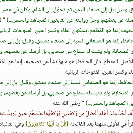
 وقيل‏:‏ بل إلى صنعاء اليمن، ثم تحوّل إلى الشام‏.‏ وكان في عصر
عن بعضهم، وجلّ روايته عن التابعين؛ كمجاهد والحسن‏.‏‏.‏‏.‏‏)
‏
"
(
صحيف إنما هو المُطْعِم، بسكون الطاء وكسر العين‏.‏ الفتوحات الرباني
الحافظ، إنما هو الصنعاني، نسبة إلى صنعاء دمشق، وقيل‏:‏ بل إلى صن
ار الصحابة، ولم يثبت له سماع من صحابي، بل أرسله عن بعضهم، و
لأصل ‏ ‏المقطم‏ ‏ قال الحافظ‏:‏ هو سهوٌ نشأ عن تصحيف إنما هو المُطْ
 وكسر العين‏.‏ الفتوحات الربانية
ل الحافظ، إنما هو الصنعاني، نسبة إلى صنعاء دمشق، وقيل‏:‏ بل إلى ص
ار الصحابة، ولم يثبت له سماع من صحابي، بل أرسله عن بعضهم، و
 كمجاهد والحسن‏.‏‏.‏‏.‏‏)
‏ " رضي اللّه عنه
َفَ أحَدٌ عِنْدَ أَهْلِهِ أفْضَلَ منْ رَكْعَتَيْنِ يَرْكَعُهُما عنْدَهُمْ حينَ يُرِيدُ سَفَر
رأ في الأولى منهما بعد الفاتحة ‏
{‏قُلْ يا أيُّهَا الكافِرُونَ‏}
‏ وفي الثانية‏:‏ 