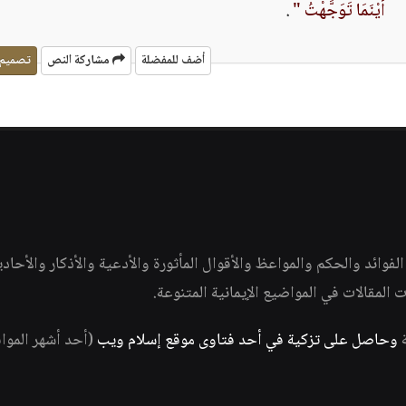
أيْنَمَا تَوَجَّهْتُ‏ "
‏‏.‏‏
أضف للمفضلة
مشاركة النص
تصميم
وائد والحكم والمواعظ والأقوال المأثورة والأدعية والأذكار والأحاد
ات المقالات في المواضيع الإيمانية المتنوعة.
ة
وحاصل على تزكية في أحد فتاوى موقع إسلام ويب
(أحد أشهر الموا