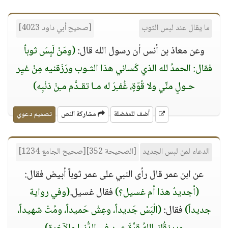
ما يقال عند لبس الثوب
[صحيح أبي داود 4023]
وعن معاذ بن أنس أن رسول الله قال:
(ومَنْ لَبِسَ ثوباً
فقال: الحمدُ لله الذي كَساني هذا الثـوب ورَزَقنيه مِنْ غيِر
حـولٍ منِّي ولا قُوّةٍ، غُفـِرَ له مـا تقـدَّم مـِنْ ذنْبِه)
أضف للمفضلة
مشاركة النص
تصميم دعوي
الدعاء لمن لبس الجديد
[الصحيحة 352][صحيح الجامع 1234]
عن ابن عمر قال رأى النبي على عمر ثوباً أبيض فقال:
(أجديدٌ هذا أم غسيل؟)
فقال غسيل.
(وفي رواية
جديداً)
فقال:
(الْبَسْ جَديداً، وعِشْ حَميداً، ومُتْ شهيداً،