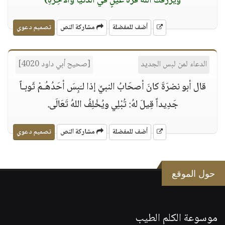
ويرزقُكَ اللهُ قرَّةَ عينٍ في الدُّنيا والآخِرةِ)
أضف للمفضلة
مشاركة النص
تصميم دعوي
الدعاء لمن لبس الجديد
[صحيح أبي داود 4020]
قال أبو نضرَةَ كانَ أصحَابُ النبيِّ إذا لـَبِسَ أحَدُهُـمْ ثَوبـاً
جَدِيداً قِيلَ لهُ: تُبْلِي ويُخْلِفُ اللهُ تَعَالَى.
أضف للمفضلة
مشاركة النص
تصميم دعوي
حول الموقع
موسوعة الكلم الطيب