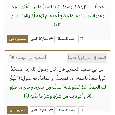
عن أنس قال: قال رسول الله:
(سترُ ما بينَ أعْيُنِ الجنِّ
وعوْراتِ بني آدمَ إذا وضعَ أحدهـم ثوبهُ أنْ يقولَ: بسمِ
الله)
أضف للمفضلة
مشاركة النص
تصميم دعوي
الدعاء إذا لبس ثوباً جديداً
[صحيح أبي داود 4020]
عن أبي سعيد الخدري قال: كان رسول الله إذا استجَدَّ
ثوباً سماهُ بِاسمهِ، إما قميصاً، أو عمامةً، ثم يقولُ:
(اللَّهمَّ
لكَ الحمدُ، أنتَ كَسَوتنِيهِ أسألُكَ مِنْ خيرهِ، وخيرِ ما صُنِعَ
لهُ، وأعوذُ بكَ من شرِّهِ، وشرِّ ما صُنِعَ لهُ)
أضف للمفضلة
مشاركة النص
تصميم دعوي