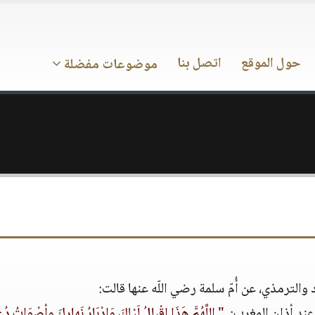
حول الموقع
اتصل بنا
موضوعات مفضلة
الترمذي، عن أُمّ سلمة رضي اللّه عنها قالت‏:‏
ند أذان المغرب‏:‏ ‏
" ‏اللَّهُمَّ هَذَا إقْبالُ لَيْلِكَ وَإِدْبَارُ نَهارِكَ وأصْوَاتُ دُ