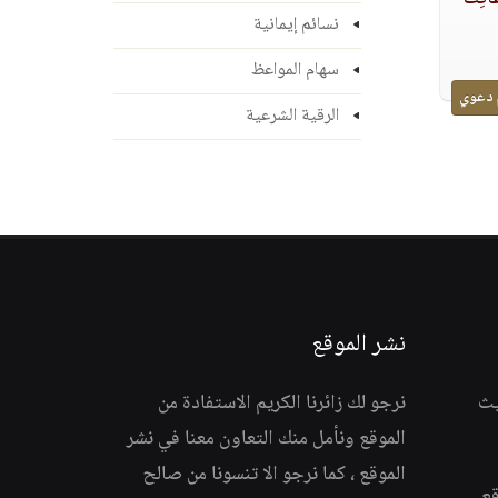
نسائم إيمانية
سهام المواعظ
 دعوي
الرقية الشرعية
نشر الموقع
يث
نرجو لك زائرنا الكريم الاستفادة من
الموقع ونأمل منك التعاون معنا في نشر
الموقع ، كما نرجو الا تنسونا من صالح
قع