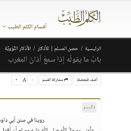
أقسام الكلم الطيب
الرئيسية
حصن المسلم | الأذكار
الأذكار النَّوَويَّة
بابُ ما يقولُه إذا سمعَ أذانَ المغرب
A
أضف للمفضلة
مشاركة القسم
-
+
ذكـــــر
روينا في سنن أبي داود و
علَّمني رسولُ اللَّه صلى اللّه عليه وسلم أن أقول ع