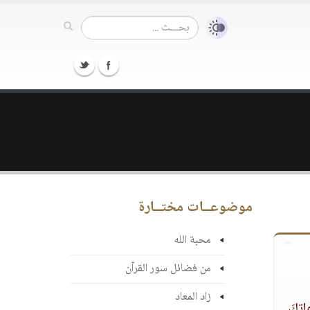
موضوعــات مختــارة
محبة الله
من فضائل سور القرآن
زاد المعاد
عاتِكَ