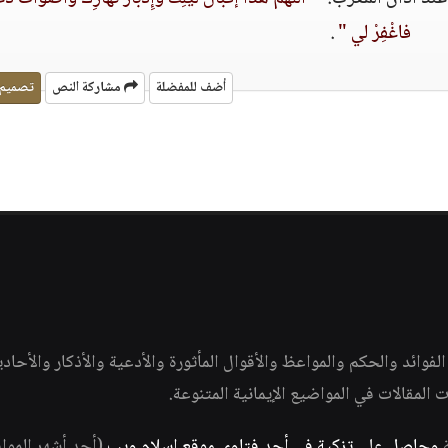
فاغْفِرْ لي‏ "
‏‏.‏‏
أضف للمفضلة
مشاركة النص
تصميم
وائد والحكم والمواعظ والأقوال المأثورة والأدعية والأذكار والأحاد
ات المقالات في المواضيع الإيمانية المتنوعة.
ة
وحاصل على تزكية في أحد فتاوى موقع إسلام ويب
(أحد أشهر الموا