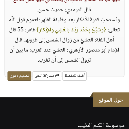
فِيها أبْوَابُ السَّماءِ، فأُحِبُّ أنْ يَصْعَدَ لي فِيها عَمَلٌ صَالِحٌ‏ "
‏ قال الترمذي‏:‏ حديث حسن‏.‏
ويُستحبّ كثرةُ الأذكار بعد وظيفة الظهر؛ لعموم قول اللّه
تعالى‏:‏ ‏
{‏وَسَبِّحْ بِحَمْد رَبِّكَ بالعَشِيّ وَالإِبْكارِ‏}
‏ غافر‏:‏ 55 قال
أهل اللغة‏:‏ العشيُّ من زوال الشمس إلى غروبها‏.‏ قال
الإِمام أبو منصور الأزهري ‏:‏ العشيّ عند العرب‏:‏ ما بين أن
تزولَ الشمس إلى أن تغرب‏.‏
أضف للمفضلة
مشاركة النص
تصميم دعوي
حول الموقع
موسوعة الكلم الطيب