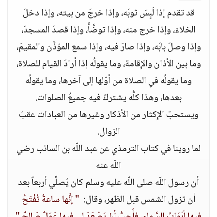
قد تقدم إذا لَبِسَ ثوبَه، وإذا خرجَ من بيته، وإذا دخلَ
الخلاءَ، وإذا خرج منه، وإذا توضَّأَ، وإذا قصدَ المسجدَ،
وإذا وصلَ بابَه، وإذا صارَ فيه، وإذا سمع المؤذِّن والمقيمَ،
وما بين الأذان والإِقامة، وما يقولُه إذا أرادَ القيام للصلاة،
وما يقولُه في الصلاة من أوّلها إلى آخرها، وما يقولُه
بعدها، وهذا كلُّه يشتركُ فيه جميعُ الصلوات‏.‏
ويستحبّ الإِكثار من الأذكار وغيرها من العبادات عقبَ
الزوال‏.‏
لما روينا في كتاب الترمذي عن عبد اللّه بن السائب رضي
اللّه عنه
أن رسول اللّه صلى اللّه عليه وسلم كان يُصلِّي أربعاً بعد
أن تزول الشمس قبل الظهر، وقال‏:‏ ‏
" ‏إنَّها ساعةٌ تُفْتَحُ