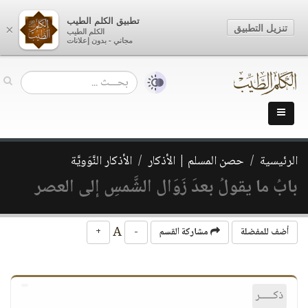
تطبيق الكلم الطيب
تنزيل التطبيق
×
الكلم الطيب
مجاني - بدون إعلانات
الرئيسية
حصن المسلم | الأذكار
الأذكار النَّوَويَّة
بابُ ما يقولُ بعدَ زَوَال الشَّمسِ إلى العصر
A
أضف للمفضلة
مشاركة القسم
-
+
ذكـــــر