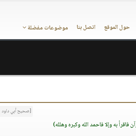
حول الموقع
اتصل بنا
موضوعات مفضلة
[صحيح أبي داود 807]
 فاقرأ به وإلا فاحمد الله وكبره وهلله)