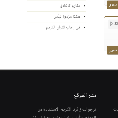
 دعوي
مكارم الأخلاق
هكذا هزموا اليأس
في رحاب القرآن الكريم
 دعوي
نشر الموقع
يث
نرجو لك زائرنا الكريم الاستفادة من