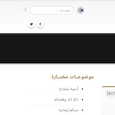
موضوعــات مختــارة
أدعية مختارة
ذكر الله وفضائله
نسائم إيمانية