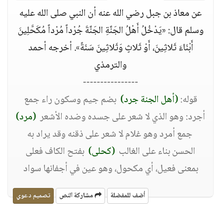
عن معاذ بن جبل رضي الله عنه أن النبي صلى الله عليه
وسلم قال: «يَدْخُلُ أَهْلُ الجَنَّةِ الجَنَّةَ جُرْداً مُرْداً مُكَحَّلِينَ
أَبْنَاءَ ثَلاثِينَ، أَوْ ثَلاثٍ وَثَلاثِينَ سَنَةً». أخرجه أحمد
والترمذي
----------------
قوله:
(أهل الجنة جرد)
‏ ‏بضم جيم وسكون راء جمع
أجرد: وهو الذي لا شعر على جسده وضده الأشعر ‏ ‏
(مرد)
‏ ‏جمع أمرد وهو غلام لا شعر على ذقنه وقد يراد به
الحسن بناء على الغالب ‏ ‏
(كحلى)
‏ ‏بفتح الكاف فعلى
بمعنى فعيل، أي مكحول، وهو عين في أجفانها سواد
أضف للمفضلة
مشاركة النص
تصميم دعوي