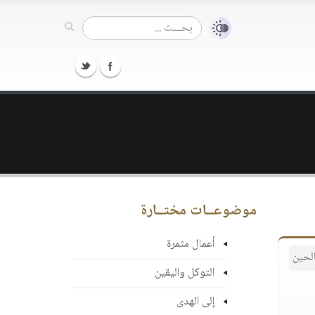
موضوعــات مختــارة
أعمال مثمرة
لحين
التوكل واليقين
إلى الهدى