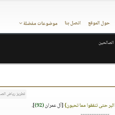
حول الموقع
اتصل بنا
موضوعات مفضلة
الصالحين
تطريز رياض الصا
 البر حتى تنفقوا مما تحبون}
[آل عمران
(92)
].
----------------