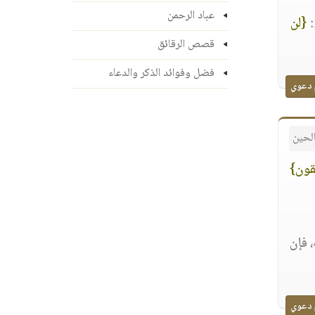
عباد الرحمن
:
{لن
قصص الرقائق
فضل وفوائد الذكر والدعاء
 دعوي
لحين
قون}
 فإن
 دعوي