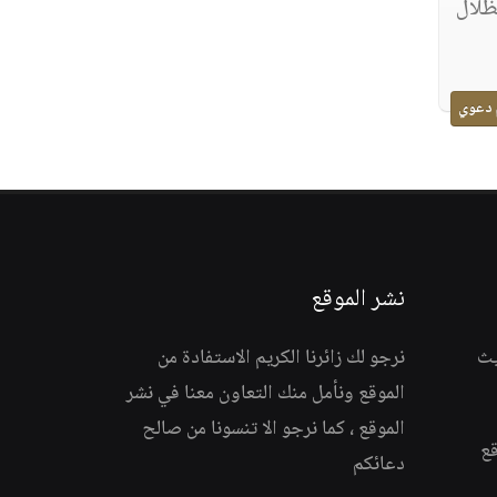
ظلال
 دعوي
نشر الموقع
يث
نرجو لك زائرنا الكريم الاستفادة من
الموقع ونأمل منك التعاون معنا في نشر
الموقع ، كما نرجو الا تنسونا من صالح
قع
دعائكم