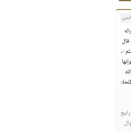
لحين
اله
 قال
م -،
إنها
له
لحة:
 رايح
ال