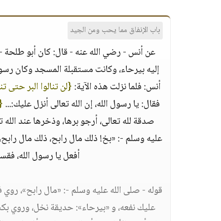
باب الإنفاق مما يحب ومن الجيد
عن أنس - رضي الله عنه - قال: كان أبو طلحة - 
إليه بيرحاء، وكانت مستقبلة المسجد وكان رسول
أنس: فلما نزلت هذه الآية:
{لن تنالوا البر حتى ت
فقال: يا رسول الله، إن الله تعالى أنزل عليك:...
{
صدقة لله تعالى، أرجو برها، وذخرها عند الله ت
عليه وسلم -: «بخ! ذلك مال رابح، ذلك مال رابح،
أفعل يا رسول الله، فقسم
قوله - صلى الله عليه وسلم -: «مال رابح»، روي ف
عليك نفعه، و «بيرحاء»: حديقة نخل، وروي بكس