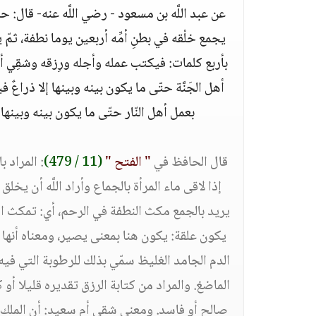
عن عبد اللَّه بن مسعود - رضي اللَّه عنه- قال: حد
يجمع خلْقه في بطنِ أمِّه أربعين يوما نطفة، ثمّ
بأربع كلمات: فيكتب عمله وأجله ورِزقه وشقِي أو 
أهل الجَنَّة حتّى ما يكون بينه وبينها إلا ذراع
بعمل أهل النّار حتّى ما يكون بينه وبينها 
قال الحافظ في
" الفتح "
(11 / 479)
: المراد 
إذا لاقى ماء المرأة بالجماع وأراد اللَّه أن يخ
يريد بالجمع مكث النطفة في الرحم، أي: تمكث ال
يكون علقة: يكون هنا بمعنى يصير، ومعناه أنها تك
الدم الجامد الغليظ سمّي بذلك للرطوبة التي فيه
الماضغ. والمراد من كتابة الرزق تقديره قليلا أ
صالح أو فاسد. ومعنى شقي أم سعيد: أن الملك 