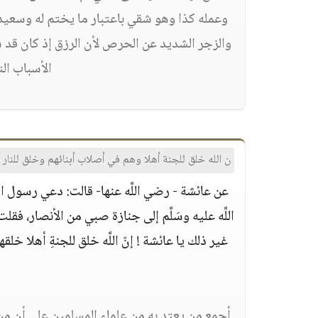
وعمله كذا وهو شقي باعتبار ما يختم له وسعيد ب
والزجر الشديد عن الحرص لأن الرزق إذ كان قد س
الأسباب الت
ن الله خلق للجنة أهلا وهم في أصلاب أبنائهم وخلق للنار 
عن عائشة - رضي اللَّه عنها- قالت: دعي رسول اللَّ
اللَّه عليه وسَلَّم إلى جنازة صبي من الأنصار، فق
غير ذلك يا عائشة ! إنّ اللَّه خلق للجنةِ أهلا 
أجمع من يعتد به من علماء المسلمين على أن من م