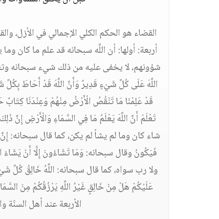
القضاء هو الحكم الكلي الإجمالي في الأزل، وال
أربعة: أولها: أن اللَّه سبحانه قد علم ما كان و
شؤونهم، لا يخفى عليه من ذلك شيء سبحانه وتعالى، كما قال
اللَّهَ عَلَى كُلِّ شَيْءٍ قَدِيرٌ وَأَنَّ اللَّهَ قَدْ أَح
قَدْ عَلِمْنَا مَا تَنْقُصُ الْأَرْضُ مِنْهُمْ وَعِنْدَنَا كِت
تَعْلَمْ أَنَّ اللَّهَ يَعْلَمُ مَا فِي السَّمَاءِ وَالْأَرْضِ إِ
شاء كان وما لم يشأ لم يكن، كما قال سبحانه: إِنَّ اللَّهَ يَفْعَ
فَيَكُونُ وقال سبحانه: وَمَا تَشَاءُونَ إِلَّا أَنْ يَشَ
ولا رب سواه، كما قال سبحانه: اللَّهُ خَالِقُ كُلِّ شَيْءٍ وَهُ
عَلَيْكُمْ هَلْ مِنْ خَالِقٍ غَيْرُ اللَّهِ يَرْزُقُكُمْ مِنَ ا
الأربعة عند أهل السنّة 