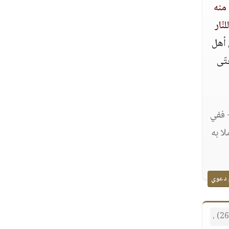
 منه
نّار
ل أهل
تّى
- ففي
ا به
 دعوي