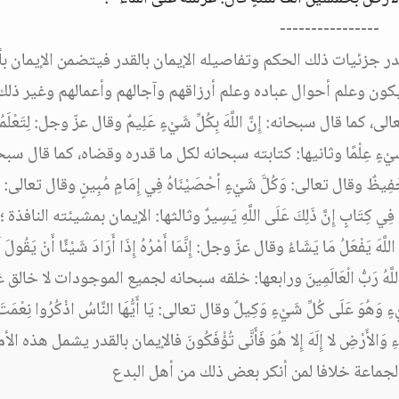
----------------
قدر جزئيات ذلك الحكم وتفاصيله الإيمان بالقدر فيتضمن الإيمان بأ
ما يكون وعلم أحوال عباده وعلم أرزاقهم وآجالهم وأعمالهم وغير ذل
 سبحانه: إِنَّ اللَّهَ بِكُلِّ شَيْءٍ عَلِيمٌ وقال عزّ وجل: لِتَعْلَمُوا 
َاطَ بِكُلِّ شَيْءٍ عِلْمًا وثانيها: كتابته سبحانه لكل ما قدره وقضاه، كما قال سب
َابٌ حَفِيظٌ وقال تعالى: وَكُلَّ شَيْءٍ أحْصَيْنَاهُ فِي إِمَامٍ مُبِينٍ وقال تعالى: أَل
نَّ ذَلِكَ فِي كِتَابٍ إِنَّ ذَلِكَ عَلَى اللَّهِ يَسِيرٌ وثالثها: الإيمان بمشيئته النافذة 
لُ مَا يَشَاءُ وقال عزّ وجل: إِنَّمَا أَمْرُهُ إِذَا أَرَادَ شَيْئًا أَنْ يَقُولَ لَه
اءَ اللَّهُ رَبُّ الْعَالَمِينَ ورابعها: خلقه سبحانه لجميع الموجودات لا خالق 
وَ عَلَى كُلِّ شَيْءٍ وَكِيلٌ وقال تعالى: يَا أَيُّهَا النَّاسُ اذْكُرُوا نِعْمَتَ ال
لسَّمَاءِ وَالأَرْضِ لا إِلَهَ إِلا هُوَ فَأَنَّى تُؤْفَكُونَ فالإيمان بالقدر يشمل هذه ال
والجماعة خلافا لمن أنكر بعض ذلك من أهل البدع