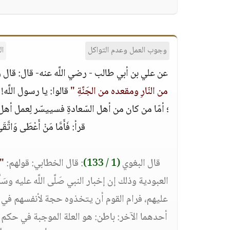
وجوب العمل وعدم التواكل
البخا
عن علي بن أبي طالب - رضي اللَّه عنه- قال: قال رسول 
من النّارِ ومقعده من الجَنَّةِ "
قالوا: يا رسول اللَّه
؛ أمّا من كان من أهل السّعادةِ فسييسّر لِعمل أهل 
قرأ: فَأَمَّا مَنْ أَعْطَى وَاتَّقَ
قال البغوي
(1 / 133)
: قال الخطابي: قولهم:
" 
العبودية وذلك إن إخبار النبي صَلَّى اللَّه عليه و
عليهم، فرام القوم أن يتخذوه حجة لأنفسهم في ترك ا
أحدهما الآخر: باطن: هو العلة الموجبة في حكم ا