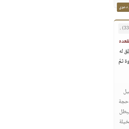
 دعوي
قعده
ِق له
ة ثمّ
يل
و حجة
يبطل
خيلة