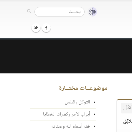
موضوعــات مختــارة
التوكل واليقين
أبواب الأجر وكفارات الخطايا
ئِقِ
فقه أسماء الله وصفاته