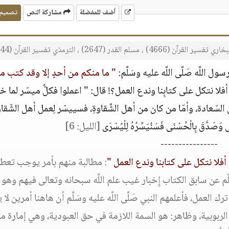
أضف للمفضلة
مشاركة النص
تصميم
ري تفسير القرآن (4666) ، مسلم القدر (2647) ، الترمذي تفسير القرآن (3344) ،
اللَّه صَلَّى اللَّه عليه وسَلَّم:
" ما منكم من أحدٍ إلا وقد كتب م
! أفلا نتكل على كتابِنا وندع العمل؟! قال: " اعملوا فكلٌّ ميسّر لما خل
السّعادة، وأمّا من كان من أهل الشَّقاوةِ، فسييسّر لِعمل أهل الشّقاو
ى وَصَدَّقَ بِالْحُسْنَى فَسَنُيَسِّرُهُ لِلْيُسْرَى
[الليل: 6]
----------------
أفلا نتكل على كتابنا وندع العمل "
: مطالبة منهم بأمر يوجب تعط
سَلَّم عن سابق الكتاب إِخبار غيب علم اللَّه سبحانه وتعالى فيهم وه
لعمل، فأعلمهم النبي صَلَّى اللَّه عليه وسَلَّم أن هاهنا أمرين لا 
لربوبية، وظاهر: هو السمة اللازمة في حق العبودية، وهي إمارة م