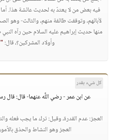
فيه بعض من لا يعتدّ به لحديث عائشة هذا. أما أ
لآبائهم، وتوقفت طائفة منهم، والثالث- وهو الصح
منها حديث إبراهيم عليه السلام حين رآه النبي صَلَّى 
وأولاد المشركين؟، قال:
" 
كل شيء بقدر
عن ابن عمر - رضي اللَّه عنهما- قال: قال رسول
العجز: عدم القدرة، وقيل: ترك ما يجب فعله وا
العجز وهو النشاط والحذق بالأمور