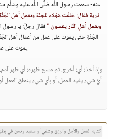
عنه- سمعت رسول اللَّه صَلَّى اللَّه عليه وسَلَّم س
ذرية فقال: خلقْت هؤلاء للجنّةِ وبعمل أهل الجَنّ
وبعمل أهلِ النّار يعملون "
فقال رجلٌ: يا رسول اللّ
الجَنَّةِ حتّى يموت على عمل من أعمال أهل الجَنَّة
يموت على عمل 
وإِذ أخذ: أي: أخرج. ثم مسح ظهره: أي ظهر آدم. ف
أيِّ شيء يفيد العمل، أو بأي شيء يتعلق العمل أو 
كتابة العمل والأجل والرزق وشقي أو سعيد ونحن في بطون