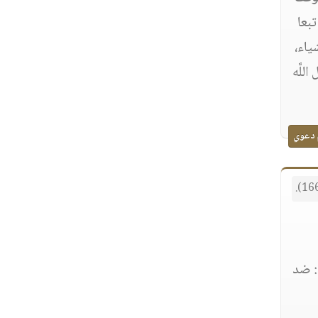
بعا
ياء،
للَّه
 دعوي
: ضد