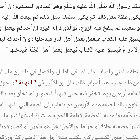
ثنا رسول اللَّه صَلَّى اللَّه عليه وسَلَّم وهو الصادق المصدوق: نّ أ
 يكون علقة مثل ذلك، ثمّ يكون مضغة مثل ذلك، ثمّ يبعث اللَّه إليه م
سعيد، ثمّ ينفخ فيه الروح، فوالّذي لا إله غيره إنّ أحدكم ليعمل 
ٌ فيسبق عليه الكتاب فيعمل بعمل أهل النّار فيدخلها ؛ وإنّ أحدكم لي
إلاّ ذراعٌ فيسبق عليه الكتاب فيعمل بعمل أهل الجَنَّة فيدخلها "
----------------
بالنطفة المني وأصله الماء الصافي القليل، والأصل في ذلك إن ماء ا
لق من ذلك جنينا هيأ أسباب ذلك. قال ابن الأثير في
" النهاية "
: يجوز 
نطفة أربعين يوما تخمّر فيه حتى تتهيأ للتصوير ثم تخلّق بعد ذلك
ون بتلك الصفة مدة الأربعين ثم تنقلب إِلى الصفة التي تليها. الع
 وتعلّقه بما مر به. المضغة: قطعة اللحم سميت بذلك لأنها قدر ما 
و كثيرا وصفته حلالا أو حراما، وبالأجل: هل هو طويل أو قصير؟ وبا
يكتب إِحدى الكلمتين كأن يكتب مثلا أجل هذا الجنين كذا ورزقه 