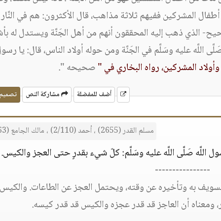
طفال المشركين ففيهم ثلاثة مذاهب، قال الأكثرون: هم في النَّار ت
يح- الذي ذهب إليه المحققون أنهم من أهل الجَنَّة ويستدل له بأش
اللَّه عليه وسَلَّم في الجَنَّة ومن حوله أولاد الناس، قال: يا رسول ا
وأولاد المشركين، رواه البخاري في "
صحيحه ".
أضف للمفضلة
مشاركة النص
تصميم
مسلم القدر (2655) ، أحمد (2/110) ، مالك الجامع (1663).
 اللَّه صَلَّى اللَّه عليه وسَلَّم: كلّ شيء بقدرٍ حتى العجز والكيس.
----------------
لتسويف به وتأخيره عن وقته، ويحتمل العجز عن الطاعات. والكيس
، ومعناه أن العاجز قد قدر عجزه والكيس قد قدر كيسه.