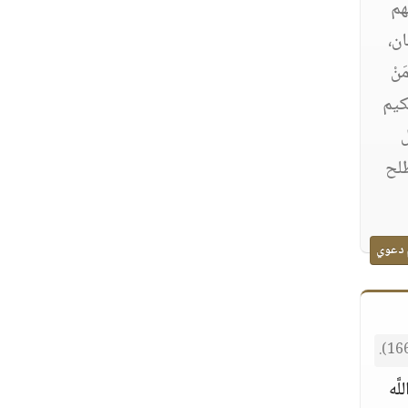
هم
ن،
نْ
حكيم
ل
طلح
 دعوي
َّه