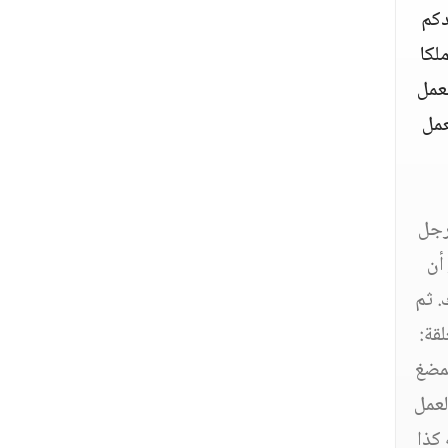
حدكم
لكا
بعمل
عمل
لرجل
أن
. ثم
لقة:
يمضغ
لعمل
كذا