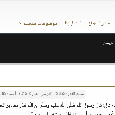
حول الموقع
اتصل بنا
موضوعات مفضلة
لإيمان
مسلم القدر (2653) ، الترمذي القدر (2156) ، أحمد (2/169). إ
ل: قال رسول اللَّه صَلَّى اللَّه عليه وسَلَّم: نّ اللَّه قدّر مقادير الخلا
لأرض بخمسين ألف سنةٍ قال: عرشه على الماء ".