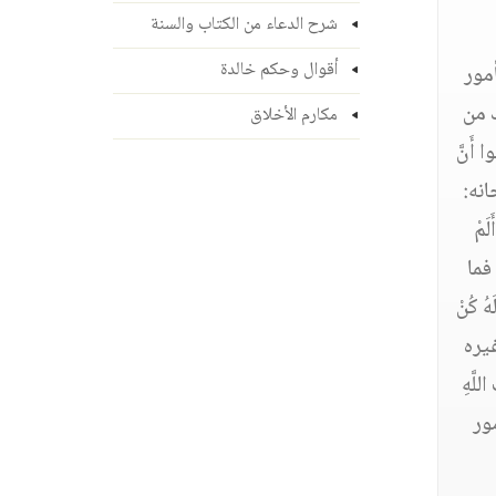
شرح الدعاء من الكتاب والسنة
أقوال وحكم خالدة
مور
ك من
مكارم الأخلاق
أَنَّ
حانه:
َمْ
؛ فما
ُ كُنْ
غيره
لَّهِ
أمور