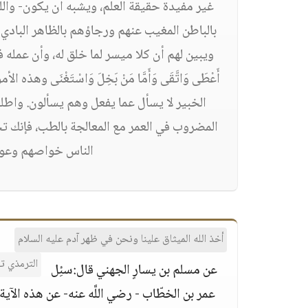
غير مفيدة حقيقة العلم، ويشبه أن يكون- واللَّه
بالباطن المغيب عنهم ورجاؤهم بالظاهر البادي 
ويبين لهم أن كلا ميسر لما خلق له، وأن عمله في
أَعْطَى وَاتَّقَى وَأَمَّا مَنْ بَخِلَ وَاسْتَغْنَى
الخبير لا يسأل عما يفعل وهم يسألون. واطل
المضروب في العمر مع المعالجة بالطب، فإنك تج
الناس خواصهم وعوامه
أخذ الله الميثاق علينا ونحن في ظهر آدم عليه السلام
الترمذي تفسير القرآن (3075) ، أبو داو
عن مسلم بن يسارٍ الجهني قال:سئِل
عمر بن الخطّاب - رضي اللَّه عنه- عن هذه الآية: وَإِذْ أَ