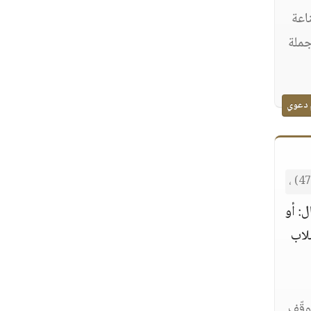
اعة
جملة
 دعوي
ل: أو
صلاب
وقّف