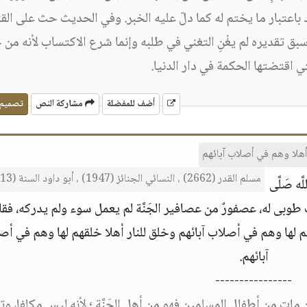
اعتبار ما يختم له كما دلّ عليه الخبر. وفي الحديث حث على القن
بق تقديره لم يغْنِ التغني في طلبه وإنما شرع الاكتساب لأنه من 
ي اقتضتها الحكمة في دار الدنيا.
أضف للمفضلة
مشاركة النص
تصميم
أهلا وهم في أصلاب آبائهم
مسلم القدر (2662) ، النسائي الجنائز (1947) ، أبو داود السنة (4713) ،
ه صَلَّى
لت طوبى له، عصفورٌ من عصافير الجَنَّة لم يعمل سوء ولم يدركه، فقا
خلقهم لها وهم في أصلاب آبائهم وخلق للنار أهلا خلقهم لها وهم في أ
آبائهم.
----------------
ات من أطفال المسلمين فهو من أهل الجَنَّة ؛ لأنه ليس مكلفا، وت