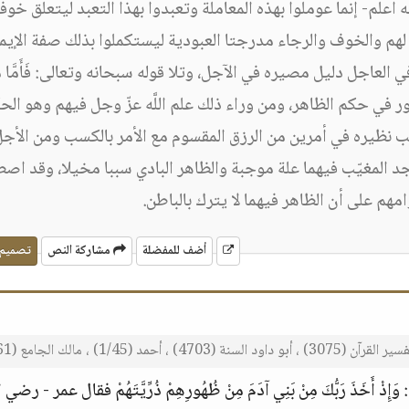
 أعلم- إنما عوملوا بهذه المعاملة وتعبدوا بهذا التعبد ليتعلق خوف
لهم والخوف والرجاء مدرجتا العبودية ليستكملوا بذلك صفة الإيما
 العاجل دليل مصيره في الآجل، وتلا قوله سبحانه وتعالى: فَأَمَّا مَ
 وهذه الأمور في حكم الظاهر، ومن وراء ذلك علم اللَّه عزّ وجل فيهم وهو ال
ب نظيره في أمرين من الرزق المقسوم مع الأمر بالكسب ومن الأج
د المغيّب فيهما علة موجبة والظاهر البادي سببا مخيلا، وقد اص
م على أن الظاهر فيهما لا يترك بالباطن.
أضف للمفضلة
مشاركة النص
تصميم
د السنة (4703) ، أحمد (1/45) ، مالك الجامع (1661).
خَذَ رَبُّكَ مِنْ بَنِي آدَمَ مِنْ ظُهُورِهِمْ ذُرِّيَّتَهُمْ فقال عمر - رضي الل