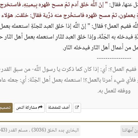
ئل عنها، فقال:
" إنّ اللَّه خلق آدم ثمّ مسح ظهره بِيمينِهِ، فاستخرج
َةِ يعملون، ثمّ مسح ظهره فاستخْرج منه ذرِّية فقال: خلقت. هؤلاء لل
َه ففيم العمل؟ فقال: " إنّ اللَّه إذا خلق العبد للجنّةِ استعمله بعم
ِ فيدخله به الجَنَّة، وإذا خلق العبد للنّارِ استعمله بعمل أهل النّار ح
من أعمال أهل النّار فيدخله النّار.
----------------
فيم العمل؟: أي: إذا كان كما ذكرت يا رسول اللَّه- من سبق القدر
فلأي شيء أمرنا بالعمل؟! استعمله بعمل أهل الجَنَّة: أي: جعله عامل
ووفقه للعمل به.
أضف للمفضلة
مشاركة النص
تصميم
 أمهاتنا
البخاري بدء الخلق (3036) ، مسلم القدر (2643) ،