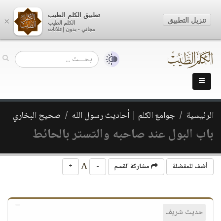
تطبيق الكلم الطيب
تنزيل التطبيق
×
الكلم الطيب
مجاني - بدون إعلانات
الرئيسية
جوامع الكلم | أحاديث رسول الله
صحيح البخاري
باب البول عند صاحبه والتستر بالحائط
A
أضف للمفضلة
مشاركة القسم
-
+
حديث شريف