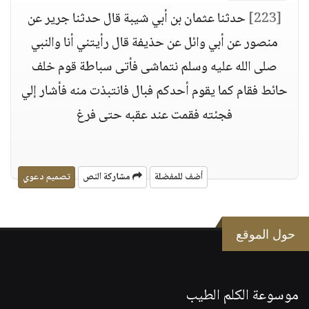
[223]
حدثنا عثمان بن أبي شيبة قال حدثنا جرير عن
منصور عن أبي وائل عن حذيفة قال رأيتني أنا والنبي
صلى الله عليه وسلم نتماشى فأتى سباطة قوم خلف
حائط فقام كما يقوم أحدكم فبال فانتبذت منه فأشار إلي
فجئته فقمت عند عقبه حتى فرغ
أضف للمفضلة
مشاركة النص
تصميم دعوي
حول الموقع
موسوعة الكلم الطيب