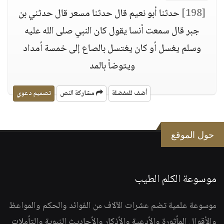
[198]
حدثنا أبو نعيم قال حدثنا مسعر قال حدثني بن
جبر قال سمعت أنسا يقول كان النبي صلى الله عليه
وسلم يغسل أو كان يغتسل بالصاع إلى خمسة أمداد
ويتوضأ بالمد
أضف للمفضلة
مشاركة النص
تصميم دعوي
حول الموقع
موسوعة الكلم الطيب
موسوعة علمية تضم عشرات الآلاف من الفوائد والحكم والمواعظ
والأقوال المأثورة والأدعية والأذكار والأحاديث النبوية والتأملات