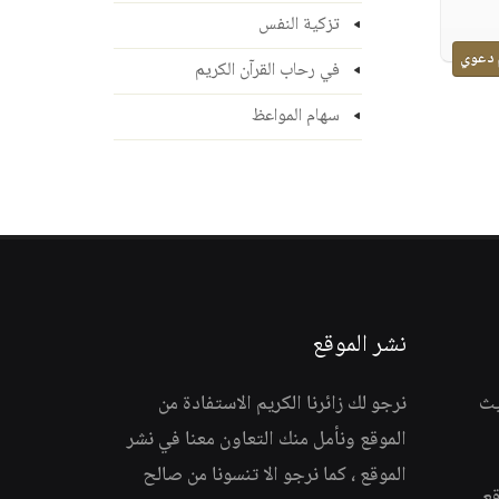
تزكية النفس
 دعوي
في رحاب القرآن الكريم
سهام المواعظ
نشر الموقع
يث
نرجو لك زائرنا الكريم الاستفادة من
الموقع ونأمل منك التعاون معنا في نشر
الموقع ، كما نرجو الا تنسونا من صالح
قع