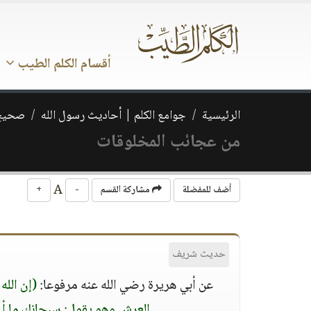
أقسام الكلم الطيب
الرئيسية
جوامع الكلم | أحاديث رسول الله
صحيح 
من عجائب المخلوقات
A
أضف للمفضلة
مشاركة القسم
-
+
حديث شريف
عن أبي هريرة رضي الله عنه مرفوعا:
(إن الل
العرش وهو يقول: سبحانك ما أعظ