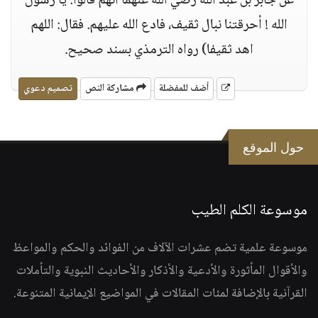
عن جابر بن عبد الله رضي الله عنهما أنهم قالوا: يا رسول
الله ! أحرقتنا نبال ثقيف، فادع الله عليهم. فقال: اللهم
اهد ثقيفا) رواه الترمذي بسند صحيح.
أضف للمفضلة
مشاركة النص
تصميم دعوي
حول الموقع
موسوعة الكلم الطيب
موسوعة علمية تضم عشرات الآلاف من الفوائد والحكم والمواعظ
والأقوال المأثورة والأدعية والأذكار والأحاديث النبوية والتأملات
القرآنية بالإضافة لمئات المقالات في المواضيع الإيمانية المتنوعة.