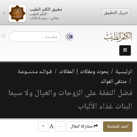
تطبيق الكلم الطيب
تنزيل التطبيق
×
الكلم الطيب
مجاني - بدون إعلانات
الرئيسية
بحوث ومقالات | المقالات
فـوائـد مـتـنــوعـة
منتقى الفوائد
فضل النفقة على الزوجات والعيال ولا سيما
البنات غذاء الألباب
A
أضف للمفضلة
مشاركة المقال
-
+