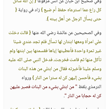
وفي صحيح ابن حبان عن أنس مرفوعا
{ إن الله سائل
كل راع عما استرعاه حفظ أم ضيع }
زاد في رواية
{
حتى يسأل الرجل عن أهل بيته }
.
وفي الصحيحين عن عائشة رضي الله عنها
{ قالت دخلت
علي امرأة ومعها ابنتان لها تسأل فلم تجد عندي شيئا
غير تمرة واحدة فأعطيتها إياها فقسمتها بين ابنتها ولم
تأكل منها ثم قامت فخرجت، فدخل النبي صلى الله عليه
وسلم علينا فأخبرته فقال من ابتلي من هذه البنات
بشيء فأحسن إليهن كن له سترا من النار }
ورواه
الترمذي بلفظ
" من ابتلي بشيء من البنات فصبر عليهن
كن له حجابا من النار "
.