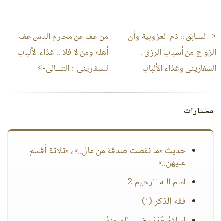
<-السـابق ::
ذم العزوبية وأن
من عف عن محارم الناس عف
الزواج من أسباب الرزق .
أهله ومن لا فلا .. غذاء الألباب
السفاريني وغذاء الألباب
للسفاريني
:: التـــالى->
مختارات
حديث «ما نقصت صدقة من مال..» ، «ثلاثة أقسم
عليهن..»
اسم الله الرحيم 2
فقه الذكر (١)